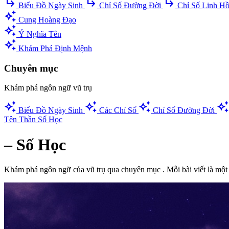
subdirectory_arrow_right
subdirectory_arrow_right
subdirectory_arrow_right
Biểu Đồ Ngày Sinh
Chỉ Số Đường Đời
Chỉ Số Linh H
auto_awesome
Cung Hoàng Đạo
auto_awesome
Ý Nghĩa Tên
auto_awesome
Khám Phá Định Mệnh
Chuyên mục
Khám phá ngôn ngữ vũ trụ
auto_awesome
auto_awesome
auto_awesome
auto_awesome
Biểu Đồ Ngày Sinh
Các Chỉ Số
Chỉ Số Đường Đời
Tên Thần Số Học
– Số Học
Khám phá ngôn ngữ của vũ trụ qua chuyên mục
. Mỗi bài viết là một