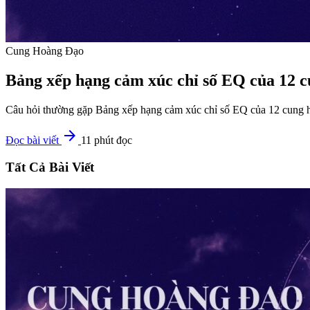
Cung Hoàng Đạo
Bảng xếp hạng cảm xúc chỉ số EQ của 12 
Câu hỏi thường gặp Bảng xếp hạng cảm xúc chỉ số EQ của 12 cung ho
arrow_forward
Đọc bài viết
11 phút đọc
Tất Cả Bài Viết