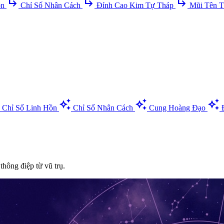
subdirectory_arrow_right
subdirectory_arrow_right
subdirectory_arrow_right
ồn
Chỉ Số Nhân Cách
Đỉnh Cao Kim Tự Tháp
Mũi Tên T
auto_awesome
auto_awesome
auto_awesome
Chỉ Số Linh Hồn
Chỉ Số Nhân Cách
Cung Hoàng Đạo
 thông điệp từ vũ trụ.