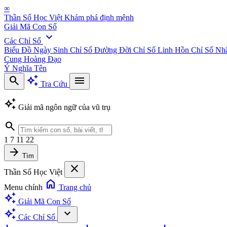
∞
Thần Số Học Việt
Khám phá định mệnh
Giải Mã Con Số
expand_more
Các Chỉ Số
Biểu Đồ Ngày Sinh
Chỉ Số Đường Đời
Chỉ Số Linh Hồn
Chỉ Số Nh
Cung Hoàng Đạo
Ý Nghĩa Tên
search
auto_awesome
menu
Tra Cứu
auto_awesome
Giải mã ngôn ngữ của vũ trụ
search
1
7
11
22
arrow_forward
Tìm
close
Thần Số Học Việt
home
Menu chính
Trang chủ
auto_awesome
Giải Mã Con Số
auto_awesome
expand_more
Các Chỉ Số