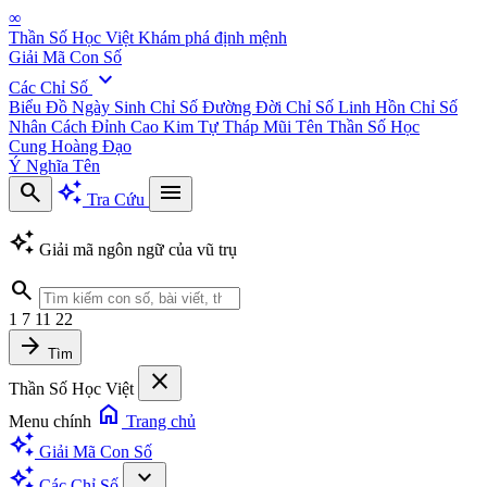
∞
Thần Số Học Việt
Khám phá định mệnh
Giải Mã Con Số
expand_more
Các Chỉ Số
Biểu Đồ Ngày Sinh
Chỉ Số Đường Đời
Chỉ Số Linh Hồn
Chỉ Số
Nhân Cách
Đỉnh Cao Kim Tự Tháp
Mũi Tên Thần Số Học
Cung Hoàng Đạo
Ý Nghĩa Tên
search
auto_awesome
menu
Tra Cứu
auto_awesome
Giải mã ngôn ngữ của vũ trụ
search
1
7
11
22
arrow_forward
Tìm
close
Thần Số Học Việt
home
Menu chính
Trang chủ
auto_awesome
Giải Mã Con Số
auto_awesome
expand_more
Các Chỉ Số