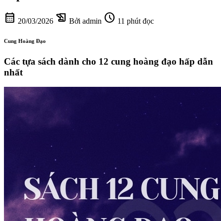
calendar_month
history_edu
schedule
20/03/2026
Bởi admin
11 phút đọc
Cung Hoàng Đạo
Các tựa sách dành cho 12 cung hoàng đạo hấp dẫn
nhất