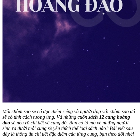
Mỗi chòm sao sẽ có đặc điểm riêng và người ứng với chòm sao đó
sẽ có tính cách tương ứng. Và những cuốn
sách 12 cung hoàng
đạo
sẽ nêu rõ chi tiết về cung đó. Bạn có tò mò về những người
sinh ra dưới mỗi cung sẽ yêu thích thể loại sách nào? Bài viết sau
đây là thông tin chi tiết đặc điểm của từng cung, bạn theo dõi nhé!