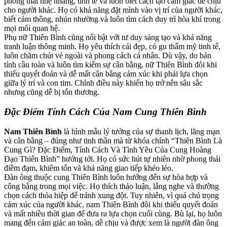
phong thái nhẹ nhàng, tinh tế và luôn biết cách tạo cảm giác dễ chịu
cho người khác. Họ có khả năng đặt mình vào vị trí của người khác,
biết cảm thông, nhún nhường và luôn tìm cách duy trì hòa khí trong
mọi mối quan hệ.
Phụ nữ Thiên Bình cũng nổi bật với tư duy sáng tạo và khả năng
tranh luận thông minh. Họ yêu thích cái đẹp, có gu thẩm mỹ tinh tế,
luôn chăm chút vẻ ngoài và phong cách cá nhân. Dù vậy, do bản
tính cầu toàn và luôn tìm kiếm sự cân bằng, nữ Thiên Bình đôi khi
thiếu quyết đoán và dễ mất cân bằng cảm xúc khi phải lựa chọn
giữa lý trí và con tim. Chính điều này khiến họ trở nên sâu sắc
nhưng cũng dễ bị tổn thương.
Đặc Điểm Tính Cách Của Nam Cung Thiên Bình
Nam Thiên Bình
là hình mẫu lý tưởng của sự thanh lịch, lãng mạn
và cân bằng – đúng như tinh thần mà từ khóa chính “Thiên Bình Là
Cung Gì? Đặc Điểm, Tính Cách Và Tình Yêu Của Cung Hoàng
Đạo Thiên Bình” hướng tới. Họ có sức hút tự nhiên nhờ phong thái
điềm đạm, khiêm tốn và khả năng giao tiếp khéo léo.
Đàn ông thuộc cung Thiên Bình luôn hướng đến sự hòa hợp và
công bằng trong mọi việc. Họ thích thảo luận, lắng nghe và thường
chọn cách thỏa hiệp để tránh xung đột. Tuy nhiên, vì quá chú trọng
cảm xúc của người khác, nam Thiên Bình đôi khi thiếu quyết đoán
và mất nhiều thời gian để đưa ra lựa chọn cuối cùng. Bù lại, họ luôn
mang đến cảm giác an toàn, dễ chịu và được xem là người đàn ông