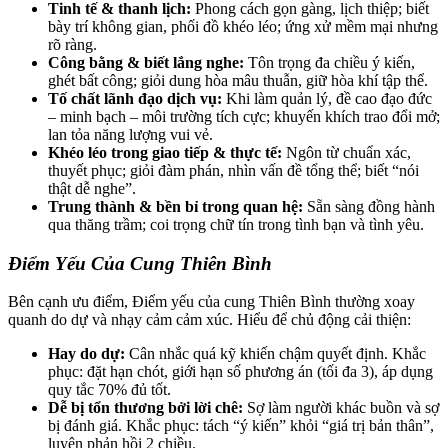
Tinh tế & thanh lịch:
Phong cách gọn gàng, lịch thiệp; biết
bày trí không gian, phối đồ khéo léo; ứng xử mềm mại nhưng
rõ ràng.
Công bằng & biết lắng nghe:
Tôn trọng đa chiều ý kiến,
ghét bất công; giỏi dung hòa mâu thuẫn, giữ hòa khí tập thể.
Tố chất lãnh đạo dịch vụ:
Khi làm quản lý, đề cao đạo đức
– minh bạch – môi trường tích cực; khuyến khích trao đổi mở;
lan tỏa năng lượng vui vẻ.
Khéo léo trong giao tiếp & thực tế:
Ngôn từ chuẩn xác,
thuyết phục; giỏi đàm phán, nhìn vấn đề tổng thể; biết “nói
thật dễ nghe”.
Trung thành & bền bỉ trong quan hệ:
Sẵn sàng đồng hành
qua thăng trầm; coi trọng chữ tín trong tình bạn và tình yêu.
Điểm Yếu Của Cung Thiên Bình
Bên cạnh ưu điểm, Điểm yếu của cung Thiên Bình thường xoay
quanh do dự và nhạy cảm cảm xúc. Hiểu để chủ động cải thiện:
Hay do dự:
Cân nhắc quá kỹ khiến chậm quyết định. Khắc
phục: đặt hạn chót, giới hạn số phương án (tối đa 3), áp dụng
quy tắc 70% đủ tốt.
Dễ bị tổn thương bởi lời chê:
Sợ làm người khác buồn và sợ
bị đánh giá. Khắc phục: tách “ý kiến” khỏi “giá trị bản thân”,
luyện phản hồi 2 chiều.