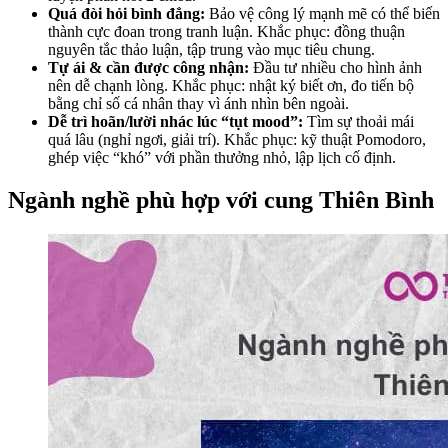
Quá đòi hỏi bình đẳng:
Bảo vệ công lý mạnh mẽ có thể biến
thành cực đoan trong tranh luận. Khắc phục: đồng thuận
nguyên tắc thảo luận, tập trung vào mục tiêu chung.
Tự ái & cần được công nhận:
Đầu tư nhiều cho hình ảnh
nên dễ chạnh lòng. Khắc phục: nhật ký biết ơn, đo tiến bộ
bằng chỉ số cá nhân thay vì ánh nhìn bên ngoài.
Dễ trì hoãn/lười nhác lúc “tụt mood”:
Tìm sự thoải mái
quá lâu (nghỉ ngơi, giải trí). Khắc phục: kỹ thuật Pomodoro,
ghép việc “khó” với phần thưởng nhỏ, lập lịch cố định.
Ngành nghề phù hợp với cung Thiên Bình