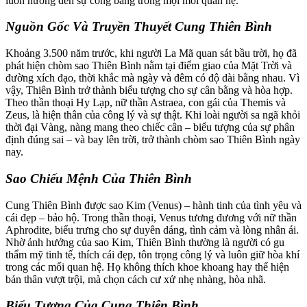
luôn hướng đến sự công bằng trong mọi mối quan hệ.
Nguồn Gốc Và Truyền Thuyết Cung Thiên Bình
Khoảng 3.500 năm trước, khi người La Mã quan sát bầu trời, họ đã
phát hiện chòm sao Thiên Bình nằm tại điểm giao của Mặt Trời và
đường xích đạo, thời khắc mà ngày và đêm có độ dài bằng nhau. Vì
vậy, Thiên Bình trở thành biểu tượng cho sự cân bằng và hòa hợp.
Theo thần thoại Hy Lạp, nữ thần Astraea, con gái của Themis và
Zeus, là hiện thân của công lý và sự thật. Khi loài người sa ngã khỏi
thời đại Vàng, nàng mang theo chiếc cân – biểu tượng của sự phân
định đúng sai – và bay lên trời, trở thành chòm sao Thiên Bình ngày
nay.
Sao Chiếu Mệnh Của Thiên Bình
Cung Thiên Bình được sao Kim (Venus) – hành tinh của tình yêu và
cái đẹp – bảo hộ. Trong thần thoại, Venus tương đương với nữ thần
Aphrodite, biểu trưng cho sự duyên dáng, tình cảm và lòng nhân ái.
Nhờ ảnh hưởng của sao Kim, Thiên Bình thường là người có gu
thẩm mỹ tinh tế, thích cái đẹp, tôn trọng công lý và luôn giữ hòa khí
trong các mối quan hệ. Họ không thích khoe khoang hay thể hiện
bản thân vượt trội, mà chọn cách cư xử nhẹ nhàng, hòa nhã.
Biểu Tượng Của Cung Thiên Bình