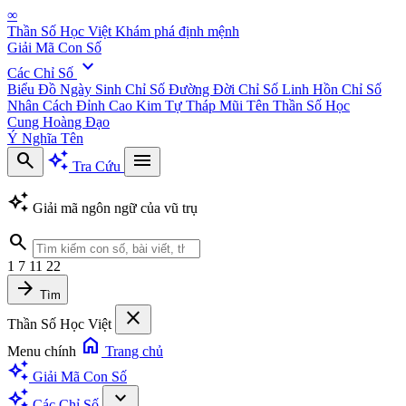
∞
Thần Số Học Việt
Khám phá định mệnh
Giải Mã Con Số
expand_more
Các Chỉ Số
Biểu Đồ Ngày Sinh
Chỉ Số Đường Đời
Chỉ Số Linh Hồn
Chỉ Số
Nhân Cách
Đỉnh Cao Kim Tự Tháp
Mũi Tên Thần Số Học
Cung Hoàng Đạo
Ý Nghĩa Tên
search
auto_awesome
menu
Tra Cứu
auto_awesome
Giải mã ngôn ngữ của vũ trụ
search
1
7
11
22
arrow_forward
Tìm
close
Thần Số Học Việt
home
Menu chính
Trang chủ
auto_awesome
Giải Mã Con Số
auto_awesome
expand_more
Các Chỉ Số