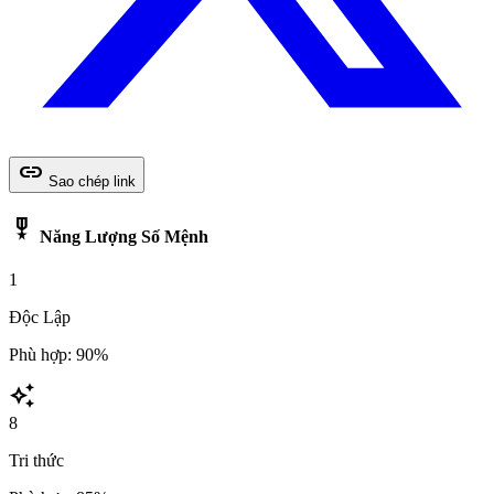
link
Sao chép link
military_tech
Năng Lượng Số Mệnh
1
Độc Lập
Phù hợp: 90%
auto_awesome
8
Tri thức