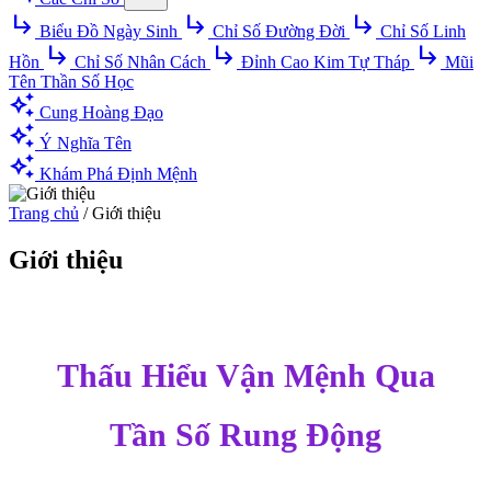
subdirectory_arrow_right
subdirectory_arrow_right
subdirectory_arrow_right
Biểu Đồ Ngày Sinh
Chỉ Số Đường Đời
Chỉ Số Linh
subdirectory_arrow_right
subdirectory_arrow_right
subdirectory_arrow_right
Hồn
Chỉ Số Nhân Cách
Đỉnh Cao Kim Tự Tháp
Mũi
Tên Thần Số Học
auto_awesome
Cung Hoàng Đạo
auto_awesome
Ý Nghĩa Tên
auto_awesome
Khám Phá Định Mệnh
Trang chủ
/
Giới thiệu
Giới thiệu
Thấu Hiểu Vận Mệnh Qua
Tần Số Rung Động