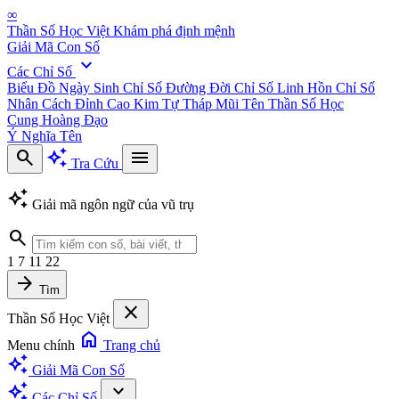
∞
Thần Số Học Việt
Khám phá định mệnh
Giải Mã Con Số
expand_more
Các Chỉ Số
Biểu Đồ Ngày Sinh
Chỉ Số Đường Đời
Chỉ Số Linh Hồn
Chỉ Số
Nhân Cách
Đỉnh Cao Kim Tự Tháp
Mũi Tên Thần Số Học
Cung Hoàng Đạo
Ý Nghĩa Tên
search
auto_awesome
menu
Tra Cứu
auto_awesome
Giải mã ngôn ngữ của vũ trụ
search
1
7
11
22
arrow_forward
Tìm
close
Thần Số Học Việt
home
Menu chính
Trang chủ
auto_awesome
Giải Mã Con Số
auto_awesome
expand_more
Các Chỉ Số