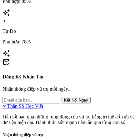
Phù hợp: 85%
auto_awesome
5
Tự Do
Phù hợp: 78%
auto_awesome
mark_email_read
Đăng Ký Nhận Tin
Nhận thông điệp vũ trụ mỗi ngày.
Kết Nối Ngay
∞
Thần Số Học Việt
Dẫn lối bạn qua những rung động của vũ trụ bằng trí tuệ cổ xưa và
dữ liệu hiện đại. Đánh thức sức mạnh tiềm ẩn qua từng con số.
Nhận thông điệp vũ trụ