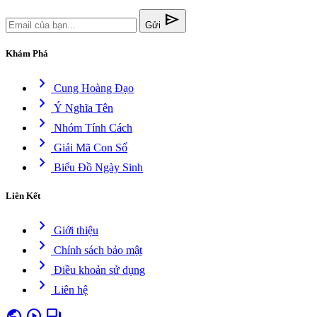
send
Gửi
Khám Phá
chevron_right
Cung Hoàng Đạo
chevron_right
Ý Nghĩa Tên
chevron_right
Nhóm Tính Cách
chevron_right
Giải Mã Con Số
chevron_right
Biểu Đồ Ngày Sinh
Liên Kết
chevron_right
Giới thiệu
chevron_right
Chính sách bảo mật
chevron_right
Điều khoản sử dụng
chevron_right
Liên hệ
public
play_circle
forum