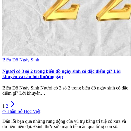
Biểu Đồ Ngày Sinh
Người có 3 số 2 trong biểu đồ ngày sinh có đặc điểm gì? Lời
khuyên và câu hỏi thường gặp
Biểu Đồ Ngày Sinh Người có 3 số 2 trong biểu đồ ngày sinh có đặc
điểm gì? Lời khuyên…
arrow_forward_ios
1
2
∞
Thần Số Học Việt
Dẫn lối bạn qua những rung động của vũ trụ bằng trí tuệ cổ xưa và
dữ liệu hiện đại. Đánh thức sức mạnh tiềm ẩn qua từng con số.