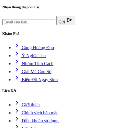
Nhận thông điệp vũ trụ
send
Gửi
Khám Phá
chevron_right
Cung Hoàng Đạo
chevron_right
Ý Nghĩa Tên
chevron_right
Nhóm Tính Cách
chevron_right
Giải Mã Con Số
chevron_right
Biểu Đồ Ngày Sinh
Liên Kết
chevron_right
Giới thiệu
chevron_right
Chính sách bảo mật
chevron_right
Điều khoản sử dụng
chevron_right