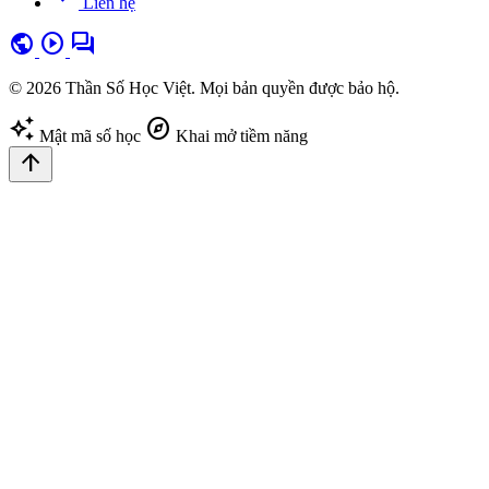
Liên hệ
public
play_circle
forum
© 2026 Thần Số Học Việt. Mọi bản quyền được bảo hộ.
auto_awesome
explore
Mật mã số học
Khai mở tiềm năng
arrow_upward