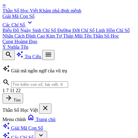
∞
Thần Số Học Việt
Khám phá định mệnh
Giải Mã Con Số
expand_more
Các Chỉ Số
Biểu Đồ Ngày Sinh
Chỉ Số Đường Đời
Chỉ Số Linh Hồn
Chỉ Số
Nhân Cách
Đỉnh Cao Kim Tự Tháp
Mũi Tên Thần Số Học
Cung Hoàng Đạo
Ý Nghĩa Tên
search
auto_awesome
menu
Tra Cứu
auto_awesome
Giải mã ngôn ngữ của vũ trụ
search
1
7
11
22
arrow_forward
Tìm
close
Thần Số Học Việt
home
Menu chính
Trang chủ
auto_awesome
Giải Mã Con Số
auto_awesome
expand_more
Các Chỉ Số