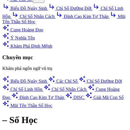
subdirectory_arrow_right
subdirectory_arrow_right
subdirectory_arrow_right
Biểu Đồ Ngày Sinh
Chỉ Số Đường Đời
Chỉ Số Linh
subdirectory_arrow_right
subdirectory_arrow_right
subdirectory_arrow_right
Hồn
Chỉ Số Nhân Cách
Đỉnh Cao Kim Tự Tháp
Mũi
Tên Thần Số Học
auto_awesome
Cung Hoàng Đạo
auto_awesome
Ý Nghĩa Tên
auto_awesome
Khám Phá Định Mệnh
Chuyên mục
Khám phá ngôn ngữ vũ trụ
auto_awesome
auto_awesome
auto_awesome
Biểu Đồ Ngày Sinh
Các Chỉ Số
Chỉ Số Đường Đời
auto_awesome
auto_awesome
auto_awesome
Chỉ Số Linh Hồn
Chỉ Số Nhân Cách
Cung Hoàng
auto_awesome
auto_awesome
auto_awesome
Đạo
Đỉnh Cao Kim Tự Tháp
DISC
Giải Mã Con Số
auto_awesome
Mũi Tên Thần Số Học
– Số Học