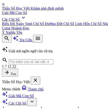
∞
Thần Số Học Việt
Khám phá định mệnh
Giải Mã Con Số
expand_more
Các Chỉ Số
Biểu Đồ Ngày Sinh
Chỉ Số Đường Đời
Chỉ Số Linh Hồn
Chỉ Số Nh
Cung Hoàng Đạo
Ý Nghĩa Tên
search
auto_awesome
menu
Tra Cứu
auto_awesome
Giải mã ngôn ngữ của vũ trụ
search
1
7
11
22
arrow_forward
Tìm
close
Thần Số Học Việt
home
Menu chính
Trang chủ
auto_awesome
Giải Mã Con Số
auto_awesome
expand_more
Các Chỉ Số