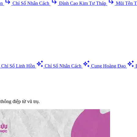
subdirectory_arrow_right
subdirectory_arrow_right
subdirectory_arrow_right
ồn
Chỉ Số Nhân Cách
Đỉnh Cao Kim Tự Tháp
Mũi Tên T
auto_awesome
auto_awesome
auto_awesome
Chỉ Số Linh Hồn
Chỉ Số Nhân Cách
Cung Hoàng Đạo
 thông điệp từ vũ trụ.