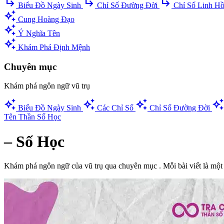
subdirectory_arrow_right
subdirectory_arrow_right
subdirectory_arrow_right
Biểu Đồ Ngày Sinh
Chỉ Số Đường Đời
Chỉ Số Linh H
auto_awesome
Cung Hoàng Đạo
auto_awesome
Ý Nghĩa Tên
auto_awesome
Khám Phá Định Mệnh
Chuyên mục
Khám phá ngôn ngữ vũ trụ
auto_awesome
auto_awesome
auto_awesome
auto_awesome
Biểu Đồ Ngày Sinh
Các Chỉ Số
Chỉ Số Đường Đời
Tên Thần Số Học
– Số Học
Khám phá ngôn ngữ của vũ trụ qua chuyên mục
. Mỗi bài viết là một