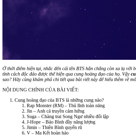
Ở thời điểm hiện tại, nhắc đến cái tên BTS hẳn chẳng còn xa lạ với
tính cách độc đáo được thể hiện qua cung hoàng đạo của họ. Vậy
cu
sao? Hãy cùng khám phá chi tiết qua bài viết này để hiểu thêm về mố
NỘI DUNG CHÍNH CỦA BÀI VIẾT:
Cung hoàng đạo của BTS là những cung nào?
Rap Monster (RM) – Thủ lĩnh toàn năng
Jin – Anh cả truyền cảm hứng
Suga – Chàng trai Song Ngư nhiều đối lập
J-Hope – Bảo Bình đầy năng lượng
Jimin – Thiên Bình quyến rũ
V – Ma Kết hoàn hảo