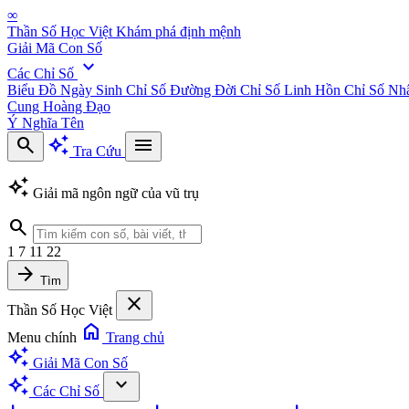
∞
Thần Số Học Việt
Khám phá định mệnh
Giải Mã Con Số
expand_more
Các Chỉ Số
Biểu Đồ Ngày Sinh
Chỉ Số Đường Đời
Chỉ Số Linh Hồn
Chỉ Số Nh
Cung Hoàng Đạo
Ý Nghĩa Tên
search
auto_awesome
menu
Tra Cứu
auto_awesome
Giải mã ngôn ngữ của vũ trụ
search
1
7
11
22
arrow_forward
Tìm
close
Thần Số Học Việt
home
Menu chính
Trang chủ
auto_awesome
Giải Mã Con Số
auto_awesome
expand_more
Các Chỉ Số