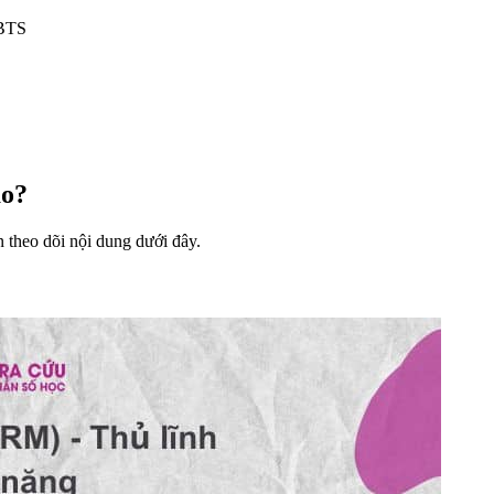
 BTS
ào?
n theo dõi nội dung dưới đây.