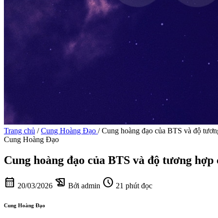
Trang chủ
/
Cung Hoàng Đạo
/
Cung hoàng đạo của BTS và độ tương
Cung Hoàng Đạo
Cung hoàng đạo của BTS và độ tương hợp 
calendar_month
history_edu
schedule
20/03/2026
Bởi admin
21 phút đọc
Cung Hoàng Đạo