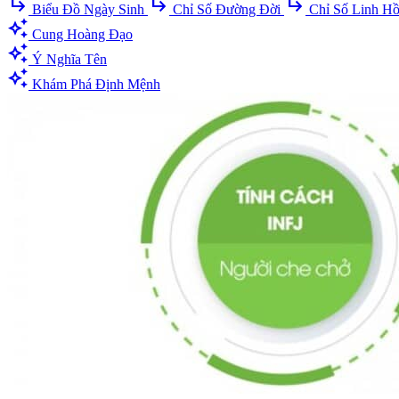
subdirectory_arrow_right
subdirectory_arrow_right
subdirectory_arrow_right
Biểu Đồ Ngày Sinh
Chỉ Số Đường Đời
Chỉ Số Linh H
auto_awesome
Cung Hoàng Đạo
auto_awesome
Ý Nghĩa Tên
auto_awesome
Khám Phá Định Mệnh