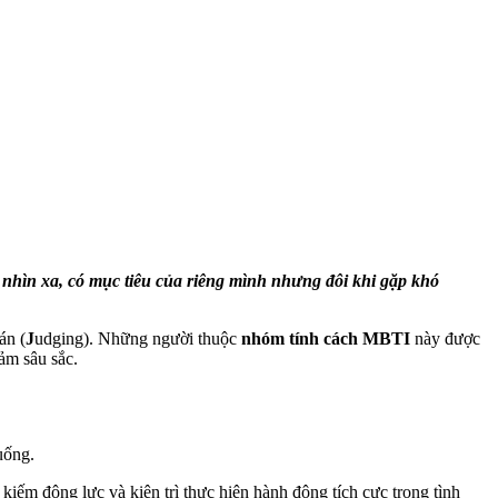
nhìn xa, có mục tiêu của riêng mình nhưng đôi khi gặp khó
án (
J
udging). Những người thuộc
nhóm tính cách MBTI
này được
ảm sâu sắc.
uống.
ếm động lực và kiên trì thực hiện hành động tích cực trong tình