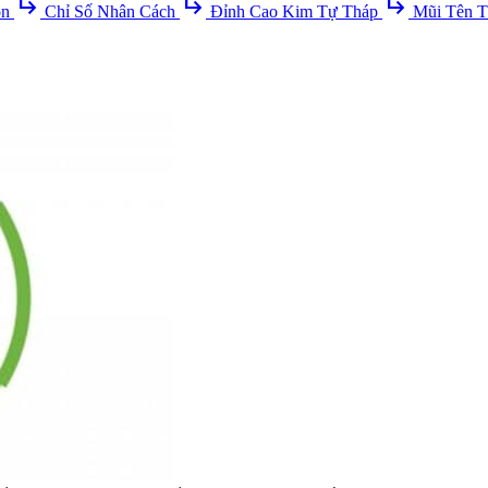
subdirectory_arrow_right
subdirectory_arrow_right
subdirectory_arrow_right
ồn
Chỉ Số Nhân Cách
Đỉnh Cao Kim Tự Tháp
Mũi Tên T