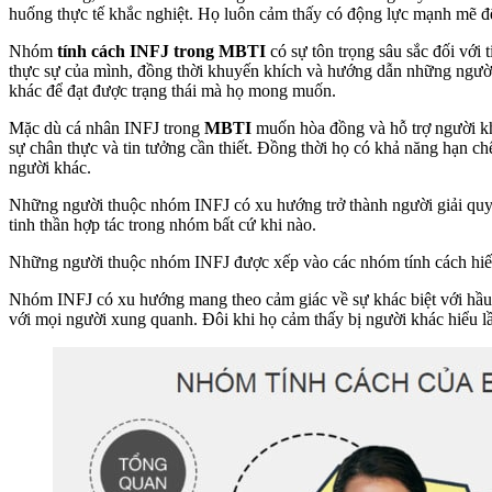
huống thực tế khắc nghiệt. Họ luôn cảm thấy có động lực mạnh mẽ để
Nhóm
tính cách INFJ trong MBTI
có sự tôn trọng sâu sắc đối với 
thực sự của mình, đồng thời khuyến khích và hướng dẫn những người 
khác để đạt được trạng thái mà họ mong muốn.
Mặc dù cá nhân INFJ trong
MBTI
muốn hòa đồng và hỗ trợ người khá
sự chân thực và tin tưởng cần thiết. Đồng thời họ có khả năng hạn chế
người khác.
Những người thuộc nhóm INFJ có xu hướng trở thành người giải quyết
tinh thần hợp tác trong nhóm bất cứ khi nào.
Những người thuộc nhóm INFJ được xếp vào các nhóm tính cách hiếm 
Nhóm INFJ có xu hướng mang theo cảm giác về sự khác biệt với hầu 
với mọi người xung quanh. Đôi khi họ cảm thấy bị người khác hiểu lầ