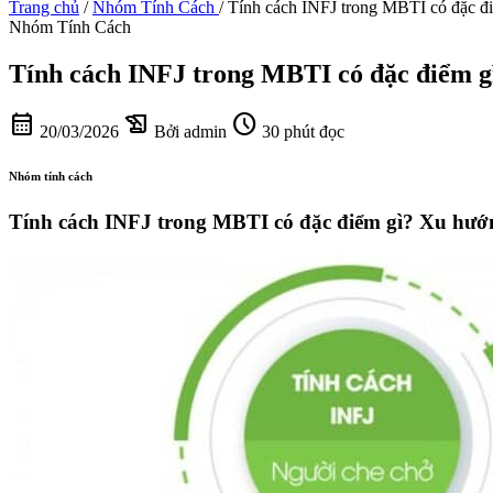
Trang chủ
/
Nhóm Tính Cách
/
Tính cách INFJ trong MBTI có đặc đi
Nhóm Tính Cách
Tính cách INFJ trong MBTI có đặc điểm gì
calendar_month
history_edu
schedule
20/03/2026
Bởi admin
30 phút đọc
Nhóm tính cách
Tính cách INFJ trong MBTI có đặc điểm gì? Xu hướng