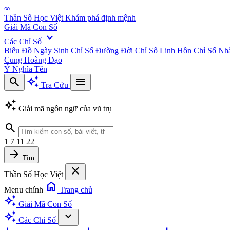
∞
Thần Số Học Việt
Khám phá định mệnh
Giải Mã Con Số
expand_more
Các Chỉ Số
Biểu Đồ Ngày Sinh
Chỉ Số Đường Đời
Chỉ Số Linh Hồn
Chỉ Số Nh
Cung Hoàng Đạo
Ý Nghĩa Tên
search
auto_awesome
menu
Tra Cứu
auto_awesome
Giải mã ngôn ngữ của vũ trụ
search
1
7
11
22
arrow_forward
Tìm
close
Thần Số Học Việt
home
Menu chính
Trang chủ
auto_awesome
Giải Mã Con Số
auto_awesome
expand_more
Các Chỉ Số