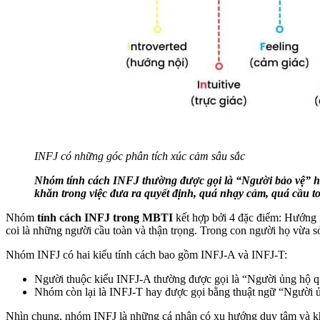
INFJ có những góc phân tích xúc cảm sâu sắc
Nhóm tính cách INFJ thường được gọi là “Người bảo vệ” ho
khăn trong việc đưa ra quyết định, quá nhạy cảm, quá cầu t
Nhóm
tính cách INFJ trong MBTI
kết hợp bởi 4 đặc điểm: Hướng 
coi là những người cầu toàn và thận trọng. Trong con người họ vừa s
Nhóm INFJ có hai kiểu tính cách bao gồm INFJ-A và INFJ-T:
Người thuộc kiểu INFJ-A thường được gọi là “Người ủng hộ quyế
Nhóm còn lại là INFJ-T hay được gọi bằng thuật ngữ “Người ủn
Nhìn chung, nhóm INFJ là những cá nhân có xu hướng duy tâm và khả 