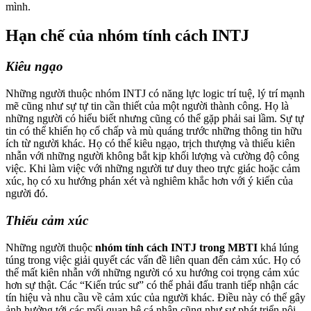
mình.
Hạn chế của nhóm tính cách INTJ
Kiêu ngạo
Những người thuộc nhóm INTJ có năng lực logic trí tuệ, lý trí mạnh
mẽ cũng như sự tự tin cần thiết của một người thành công. Họ là
những người có hiểu biết nhưng cũng có thể gặp phải sai lầm. Sự tự
tin có thể khiến họ cố chấp và mù quáng trước những thông tin hữu
ích từ người khác. Họ có thể kiêu ngạo, trịch thượng và thiếu kiên
nhẫn với những người không bắt kịp khối lượng và cường độ công
việc. Khi làm việc với những người tư duy theo trực giác hoặc cảm
xúc, họ có xu hướng phán xét và nghiêm khắc hơn với ý kiến của
người đó.
Thiếu cảm xúc
Những người thuộc
nhóm tính cách INTJ trong MBTI
khá lúng
túng trong việc giải quyết các vấn đề liên quan đến cảm xúc. Họ có
thể mất kiên nhẫn với những người có xu hướng coi trọng cảm xúc
hơn sự thật. Các “Kiến trúc sư” có thể phải đấu tranh tiếp nhận các
tín hiệu và nhu cầu về cảm xúc của người khác. Điều này có thể gây
ảnh hưởng tới các mối quan hệ cá nhân cũng như sự phát triển nội