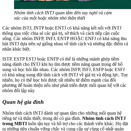
Nhóm tính cách INTJ quan tâm đến suy nghĩ và cảm
xúc của một hoặc nhóm nhỏ thân thiết
Các nhóm ISTJ, INTP hoặc ENTJ có khả năng kết nối với INTJ
thông qua việc chia sẻ các giá trị, sở thích và cách tiếp cận cuộc
sống. Các nhóm INFP, INFJ, ENTP HOẶC ENFJ có khả năng thu
hút INTJ dựa trên sự giống nhau về tính cách và những đặc điểm cá
nhân khác biệt.
ISTP, ESTP ESTJ hoặc ENFP có thể là những mảnh ghép tiềm
năng dành cho INTJ khi họ tìm được tiềm năng quan trọng để bổ
sung và học hỏi lẫn nhau. Các nhóm ISFP, ISFJ, ESFP hoặc ESFJ
có khả năng xung đột tính cách với INTJ về giá trị và động lực. Tuy
nhiên, họ có thể học hỏi được rất nhiều từ điểm mạnh của đối
phương để hoàn thiện nếu như phát triển được mối quan hệ với các
nhóm đối lập này.
Quan hệ gia đình
Nhóm tính cách INTJ dành sự quan tâm cho những mối quan hệ
riêng tư và thân thiết, trong đó có gia đình.
Nhóm tính cách INTJ
trong MBTI
luôn tận tụy và hỗ trợ cho các thành viên khác. Họ đặt
ra những tiêu chuẩn vững chắc và cung cấp sự củng cố nhất quán