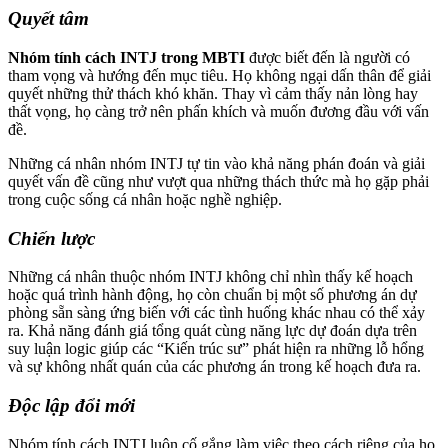
Quyết tâm
Nhóm tính cách INTJ trong MBTI
được biết đến là người có
tham vọng và hướng đến mục tiêu. Họ không ngại dấn thân để giải
quyết những thử thách khó khăn. Thay vì cảm thấy nản lòng hay
thất vọng, họ càng trở nên phấn khích và muốn đương đầu với vấn
đề.
Những cá nhân nhóm INTJ tự tin vào khả năng phán đoán và giải
quyết vấn đề cũng như vượt qua những thách thức mà họ gặp phải
trong cuộc sống cá nhân hoặc nghề nghiệp.
Chiến lược
Những cá nhân thuộc nhóm INTJ không chỉ nhìn thấy kế hoạch
hoặc quá trình hành động, họ còn chuẩn bị một số phương án dự
phòng sẵn sàng ứng biến với các tình huống khác nhau có thể xảy
ra. Khả năng đánh giá tổng quát cùng năng lực dự đoán dựa trên
suy luận logic giúp các “Kiến trúc sư” phát hiện ra những lỗ hổng
và sự không nhất quán của các phương án trong kế hoạch đưa ra.
Độc lập đổi mới
Nhóm tính cách INTJ luôn cố gắng làm việc theo cách riêng của họ.