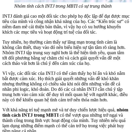
Nhóm tính cách INTJ trong MBTI có sự trung thành
INTJ đánh giá cao một đối tác cho phép họ độc lập để đạt được mục
tiêu của mình và công nhận khả năng của họ. Các “Kiến trúc sư” có
niềm đam mê cải thiện bản thân, vì vậy họ có xu hướng khuyến
khích các mục tiêu và hoạt động trí tuệ của đối tác.
Tuy nhiên, họ thường cảm thấy sự lãng mạn trong tình cảm là
không cần thiết, thay vào đó nên biểu hiện sự tận tâm rõ ràng hơn.
Nhóm INTJ tập trung suy nghĩ hơn là thể hiện tình yêu, quan tâm
tới đối phương bằng sự chăm chỉ và cách giải quyết vấn đề một
cách tháo vát hơn là chú ý đến cảm xúc của họ.
Vì vậy, các đối tác của INTJ có thể cảm thấy họ bí ẩn và khó nắm
bắt được cảm xúc. Họ thích giải quyết những vấn đề khó khăn
nhưng thường không có chiều sâu khi nói đến những vấn đề cá
nhân phi logic, khó đoán. Do đó các cá nhân INTJ cần chú ý tập
trung hơn vào cảm xúc để duy trì mối quan hệ với người khác, điều
này có thể khiến quan hệ tình cảm trở nên thỏa mãn hơn.
Với khả năng trí tuệ mạnh mẽ và tư duy chiến lược hiệu quả,
nhóm
tính cách INTJ trong MBTI
có thể vượt qua những trở ngại và
thành công trong lĩnh vực hoạt động của mình. Tuy nhiên nếu quá
lạm dụng những điểm mạnh có thể cản trở họ trong việc phát huy
tiềm năng cá nhân.