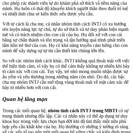
cho phép các thành viên tự do khám phá sở thích và tiềm năng của
mình. Họ luôn có thái độ khuyến khích người thân theo đuổi trí tuệ
và nhiệt tình chia sẻ kiến thức nếu được yêu cầu.
Với tư cách là cha mẹ, cá nhân nhóm tính cách INTJ có xu hướng
rèn luyện năng lực tự chủ, tự do sở thích và tư duy phản biện mạnh
mẽ và có trách nhiệm cho con cái của họ. Họ đối xử với con cái
bằng sự chân thành và tôn trọng và tận hưởng quá trình phát triển
tâm hồn trẻ thơ của con. Họ có khả năng truyền cảm hứng cho con
mình để xây dựng sự tự tin cần thiết khi chúng lớn lên.
So với các nhóm tính cách khác, INTJ không quá thoải mái với việc
thể hiện tình cảm, vì vậy họ có thể cảm thấy không tự nhiên khi bày
tỏ cảm xúc với con cái. Tuy vậy, trẻ nhỏ mong muốn nhận được sự
âu yếm và yêu thương trong những năm còn nhỏ. Do đó, các bậc
cha mẹ nhóm INTJ cần mở rộng vùng thoải mái về mặt cảm xúc để
bày tỏ nhiều hơn với con cái.
Quan hệ lãng mạn
Trong các mối quan hệ,
nhóm tính cách INTJ trong MBTI
có sự
trung thành nhưng độc lập. Các cá nhân này có thể áp dụng tư duy
khoa học trong việc lựa chọn bạn đời khi đã tìm thấy một nửa phù
hợp yêu cầu khắt khe của họ. Họ thường có những ý tưởng rõ ràng
về các yếu tố tạo nên một mối quan hệ vững chắc và kiên định trong