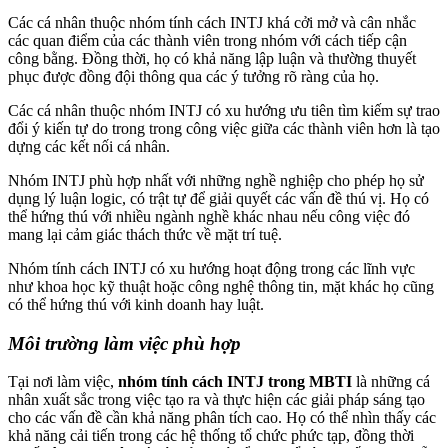
Các cá nhân thuộc nhóm tính cách INTJ khá cởi mở và cân nhắc
các quan điểm của các thành viên trong nhóm với cách tiếp cận
công bằng. Đồng thời, họ có khả năng lập luận và thường thuyết
phục được đồng đội thông qua các ý tưởng rõ ràng của họ.
Các cá nhân thuộc nhóm INTJ có xu hướng ưu tiên tìm kiếm sự trao
đổi ý kiến tự do trong trong công việc giữa các thành viên hơn là tạo
dựng các kết nối cá nhân.
Nhóm INTJ phù hợp nhất với những nghề nghiệp cho phép họ sử
dụng lý luận logic, có trật tự để giải quyết các vấn đề thú vị. Họ có
thể hứng thú với nhiều ngành nghề khác nhau nếu công việc đó
mang lại cảm giác thách thức về mặt trí tuệ.
Nhóm tính cách INTJ có xu hướng hoạt động trong các lĩnh vực
như khoa học kỹ thuật hoặc công nghệ thông tin, mặt khác họ cũng
có thể hứng thú với kinh doanh hay luật.
Môi trường làm việc phù hợp
Tại nơi làm việc,
nhóm tính cách INTJ trong MBTI
là những cá
nhân xuất sắc trong việc tạo ra và thực hiện các giải pháp sáng tạo
cho các vấn đề cần khả năng phân tích cao. Họ có thể nhìn thấy các
khả năng cải tiến trong các hệ thống tổ chức phức tạp, đồng thời