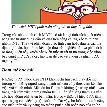
Tính cách MBTI phát triển năng lực tư duy đúng đắn
Trong các nhóm tính cách MBTI, có rất ít loại tính cách phát triển
năng lực tư duy đúng đắn và dựa trên bằng chứng xác thực như
nhóm INTJ. Thay vì phán đoán theo linh cảm hoặc đưa ra các giả
định dự đoán, họ đưa ra kết luận dựa trên nghiên cứu và phân tích
rõ ràng. Điều này khiến các Kiến trúc sư rất tự tin trong việc trình
bày cũng như đưa ra các lập luận để bảo vệ ý kiến cá nhân trước
mọi người.
Đam mê học hỏi
Những người thuộc kiểu INTJ không chỉ tìm cách thay đổi môi
trường và những người xung quanh mà còn có ý thức cam kết làm
việc với chính mình. Mặc dù họ là người không tập trung nhiều vào
trạng thái cảm xúc, nhưng nhóm INTJ luôn sẵn sàng tham gia vào
các hoạt động phát triển bản thân. Họ có ý thức và hiểu được tầm
quan trọng của việc học tập suốt đời. Do vậy, họ luôn tìm cách nâng
cao kiến ​​thức và kỹ năng trở thành phiên bản hoàn hảo của chính