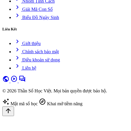
Nhóm Tính Cách
chevron_right
Giải Mã Con Số
chevron_right
Biểu Đồ Ngày Sinh
Liên Kết
chevron_right
Giới thiệu
chevron_right
Chính sách bảo mật
chevron_right
Điều khoản sử dụng
chevron_right
Liên hệ
public
play_circle
forum
© 2026 Thần Số Học Việt. Mọi bản quyền được bảo hộ.
auto_awesome
explore
Mật mã số học
Khai mở tiềm năng
arrow_upward