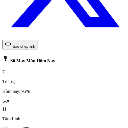
link
Sao chép link
military_tech
Số May Mắn Hôm Nay
7
Trí Tuệ
Hôm nay: 95%
trending_up
11
Tâm Linh