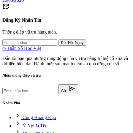
20/03/2026
mark_email_read
Đăng Ký Nhận Tin
Thông điệp vũ trụ hàng tuần.
Kết Nối Ngay
∞
Thần Số Học Việt
Dẫn lối bạn qua những rung động của vũ trụ bằng trí tuệ cổ xưa và
dữ liệu hiện đại. Đánh thức sức mạnh tiềm ẩn qua từng con số.
Nhận thông điệp vũ trụ
send
Gửi
Khám Phá
chevron_right
Cung Hoàng Đạo
chevron_right
Ý Nghĩa Tên
chevron_right