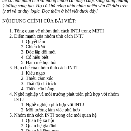
đề có tính phân tích và mong muốn cải thiện cuộc sống bằng những
ý tưởng sáng tạo. Họ có khả năng nhìn nhận nhiều vấn đề dựa trên
lý trí và tư duy logic. Đọc thêm ở bài viết dưới đây!
NỘI DUNG CHÍNH CỦA BÀI VIẾT:
Tổng quan về nhóm tính cách INTJ trong MBTI
Điểm mạnh của nhóm tính cách INTJ
Quyết tâm
Chiến lược
Độc lập đổi mới
Có hiểu biết
Đam mê học hỏi
Hạn chế của nhóm tính cách INTJ
Kiêu ngạo
Thiếu cảm xúc
Thái độ chỉ trích
Thiếu cân bằng
Nghề nghiệp và môi trường phát triển phù hợp với nhóm
INTJ
Nghề nghiệp phù hợp với INTJ
Môi trường làm việc phù hợp
Nhóm tính cách INTJ trong các mối quan hệ
Quan hệ xã hội
Quan hệ gia đình
Quan hệ lãng mạn