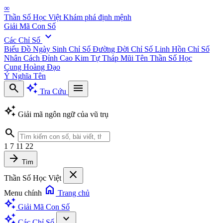
∞
Thần Số Học Việt
Khám phá định mệnh
Giải Mã Con Số
expand_more
Các Chỉ Số
Biểu Đồ Ngày Sinh
Chỉ Số Đường Đời
Chỉ Số Linh Hồn
Chỉ Số
Nhân Cách
Đỉnh Cao Kim Tự Tháp
Mũi Tên Thần Số Học
Cung Hoàng Đạo
Ý Nghĩa Tên
search
auto_awesome
menu
Tra Cứu
auto_awesome
Giải mã ngôn ngữ của vũ trụ
search
1
7
11
22
arrow_forward
Tìm
close
Thần Số Học Việt
home
Menu chính
Trang chủ
auto_awesome
Giải Mã Con Số
auto_awesome
expand_more
Các Chỉ Số