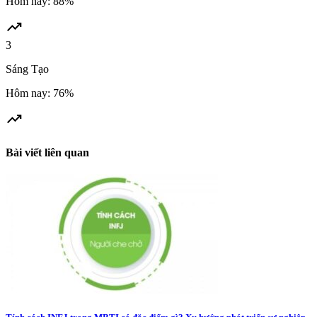
Hôm nay: 88%
trending_up
3
Sáng Tạo
Hôm nay: 76%
trending_up
Bài viết liên quan