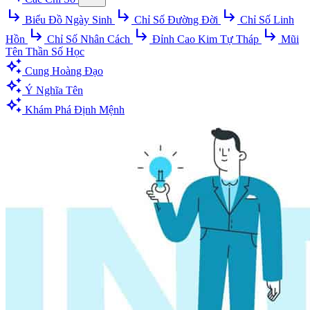
subdirectory_arrow_right
subdirectory_arrow_right
subdirectory_arrow_right
Biểu Đồ Ngày Sinh
Chỉ Số Đường Đời
Chỉ Số Linh
subdirectory_arrow_right
subdirectory_arrow_right
subdirectory_arrow_right
Hồn
Chỉ Số Nhân Cách
Đỉnh Cao Kim Tự Tháp
Mũi
Tên Thần Số Học
auto_awesome
Cung Hoàng Đạo
auto_awesome
Ý Nghĩa Tên
auto_awesome
Khám Phá Định Mệnh