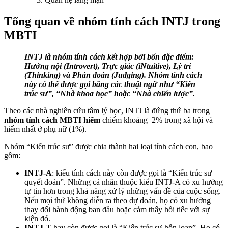
Tổng quan về nhóm tính cách INTJ trong
MBTI
INTJ là nhóm tính cách kết hợp bởi bốn đặc điểm:
Hướng nội (Introvert), Trực giác (iNtuitive), Lý trí
(Thinking) và Phán đoán (Judging). Nhóm tính cách
này có thể được gọi bằng các thuật ngữ như “Kiến
trúc sư”, “Nhà khoa học” hoặc “Nhà chiến lược”.
Theo các nhà nghiên cứu tâm lý học, INTJ là đứng thứ ba trong
nhóm tính cách MBTI hiếm
chiếm khoảng 2% trong xã hội và
hiếm nhất ở phụ nữ (1%).
Nhóm “Kiến trúc sư” được chia thành hai loại tính cách con, bao
gồm:
INTJ-A
: kiểu tính cách này còn được gọi là “Kiến trúc sư
quyết đoán”. Những cá nhân thuộc kiểu INTJ-A có xu hướng
tự tin hơn trong khả năng xử lý những vấn đề của cuộc sống.
Nếu mọi thứ không diễn ra theo dự đoán, họ có xu hướng
thay đổi hành động ban đầu hoặc cảm thấy hối tiếc với sự
kiện đó.
INTJ-T
hay còn được gọi là “Kiến trúc sư hỗn loạn”. Họ có