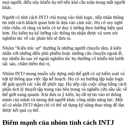
mọi người, điều này khiến họ trở nên khá cầu toàn trong mắt người
khác.
Người có tính cách INTJ chú trọng vào tính logic, tiếp nhận thông
tin một cách khách quan hơn là dựa vào cảm xúc. Họ có suy nghĩ
chín chắn, rõ ràng và luôn có tư duy ý tưởng theo hướng hiệu quả
hơn. Họ kiểm tra kỹ lưỡng các thông tin nhận được và xem xét
nghiêm túc về các phản hồi sẽ đưa ra.
Nhóm “Kiến trúc sư” thường là những người chuyên tâm, ít kiên
nhẫn với những điều phù phiếm hoặc những câu chuyện ngoài lề,
tuy nhiên ẩn sau vẻ ngoài nghiêm túc họ thường có khiếu hài hước
sắc sảo, châm biếm thú vị.
Nhóm INTJ mong muốn xây dựng một thế giới có sự kiểm soát và
trật tự thông qua việc lập kế hoạch. Họ có xu hướng lập luận logic
để giải quyết các vấn đề phức tạp. Họ tiếp cận cuộc sống bằng cách
phân tích lý thuyết tập trung vào bên trong và nghiên cứu sâu sắc về
thế giới xung quanh. Khi đưa ra ý kiến, họ rất tự tin vào trí thông
minh của mình và mong đợi người khác công nhận năng lực. Một
số cá nhân INTJ thậm chí có thể sử dụng kỹ năng thao túng để đạt
được kết quả cụ thể.
Điểm mạnh của nhóm tính cách INTJ