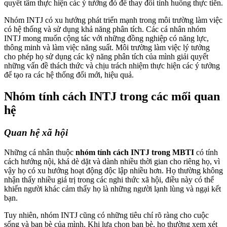
quyết tâm thực hiện các ý tưởng đó để thay đổi tình huống thực tiễn.
Nhóm INTJ có xu hướng phát triển mạnh trong môi trường làm việc
có hệ thống và sử dụng khả năng phân tích. Các cá nhân nhóm
INTJ mong muốn cộng tác với những đồng nghiệp có năng lực,
thông minh và làm việc năng suất. Môi trường làm việc lý tưởng
cho phép họ sử dụng các kỹ năng phân tích của mình giải quyết
những vấn đề thách thức và chịu trách nhiệm thực hiện các ý tưởng
để tạo ra các hệ thống đổi mới, hiệu quả.
Nhóm tính cách INTJ trong các mối quan
hệ
Quan hệ xã hội
Những cá nhân thuộc
nhóm tính cách INTJ trong MBTI
có tính
cách hướng nội, khá dè dặt và dành nhiều thời gian cho riêng họ, vì
vậy họ có xu hướng hoạt động độc lập nhiều hơn. Họ thường không
nhận thấy nhiều giá trị trong các nghi thức xã hội, điều này có thể
khiến người khác cảm thấy họ là những người lạnh lùng và ngại kết
bạn.
Tuy nhiên, nhóm INTJ cũng có những tiêu chí rõ ràng cho cuộc
sống và bạn bè của mình. Khi lựa chọn bạn bè, họ thường xem xét