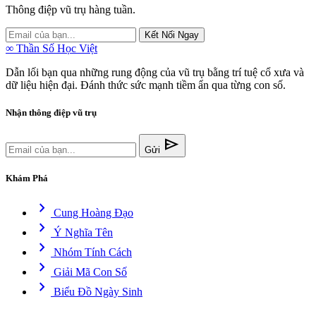
Thông điệp vũ trụ hàng tuần.
Kết Nối Ngay
∞
Thần Số Học Việt
Dẫn lối bạn qua những rung động của vũ trụ bằng trí tuệ cổ xưa và
dữ liệu hiện đại. Đánh thức sức mạnh tiềm ẩn qua từng con số.
Nhận thông điệp vũ trụ
send
Gửi
Khám Phá
chevron_right
Cung Hoàng Đạo
chevron_right
Ý Nghĩa Tên
chevron_right
Nhóm Tính Cách
chevron_right
Giải Mã Con Số
chevron_right
Biểu Đồ Ngày Sinh