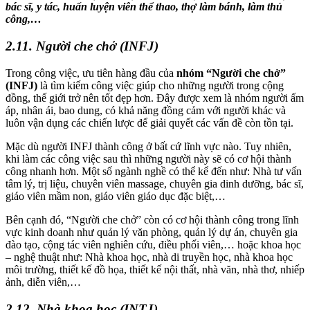
bác sĩ, y tác, huấn luyện viên thể thao, thợ làm bánh, làm thủ
công,…
2.11. Người che chở (INFJ)
Trong công việc, ưu tiên hàng đầu của
nhóm “Người che chở”
(INFJ)
là tìm kiếm công việc giúp cho những người trong cộng
đồng, thế giới trở nên tốt đẹp hơn. Đây được xem là nhóm người ấm
áp, nhân ái, bao dung, có khả năng đồng cảm với người khác và
luôn vận dụng các chiến lược để giải quyết các vấn đề còn tồn tại.
Mặc dù người INFJ thành công ở bất cứ lĩnh vực nào. Tuy nhiên,
khi làm các công việc sau thì những người này sẽ có cơ hội thành
công nhanh hơn. Một số ngành nghề có thể kể đến như: Nhà tư vấn
tâm lý, trị liệu, chuyên viên massage, chuyên gia dinh dưỡng, bác sĩ,
giáo viên mầm non, giáo viên giáo dục đặc biệt,…
Bên cạnh đó, “Người che chở” còn có cơ hội thành công trong lĩnh
vực kinh doanh như quản lý văn phòng, quản lý dự án, chuyên gia
đào tạo, cộng tác viên nghiên cứu, điều phối viên,… hoặc khoa học
– nghệ thuật như: Nhà khoa học, nhà di truyền học, nhà khoa học
môi trường, thiết kế đồ họa, thiết kế nội thất, nhà văn, nhà thơ, nhiếp
ảnh, diễn viên,…
2.12. Nhà khoa học (INTJ)