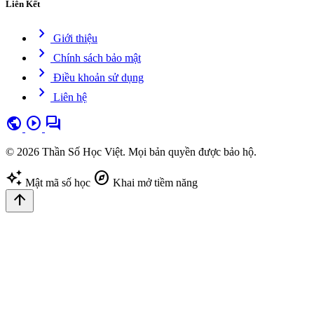
Liên Kết
chevron_right
Giới thiệu
chevron_right
Chính sách bảo mật
chevron_right
Điều khoản sử dụng
chevron_right
Liên hệ
public
play_circle
forum
© 2026 Thần Số Học Việt. Mọi bản quyền được bảo hộ.
auto_awesome
explore
Mật mã số học
Khai mở tiềm năng
arrow_upward