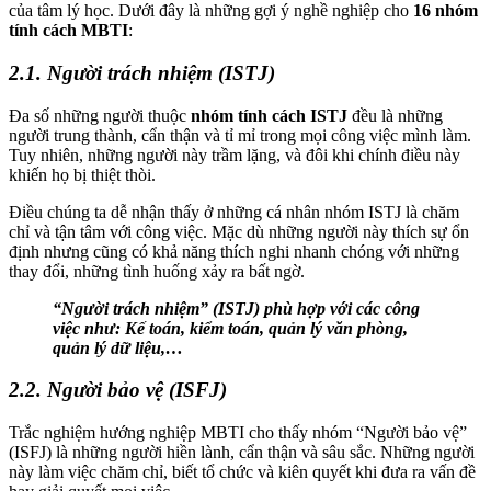
của tâm lý học. Dưới đây là những gợi ý nghề nghiệp cho
16 nhóm
tính cách MBTI
:
2.1. Người trách nhiệm (ISTJ)
Đa số những người thuộc
nhóm tính cách ISTJ
đều là những
người trung thành, cẩn thận và tỉ mỉ trong mọi công việc mình làm.
Tuy nhiên, những người này trầm lặng, và đôi khi chính điều này
khiến họ bị thiệt thòi.
Điều chúng ta dễ nhận thấy ở những cá nhân nhóm ISTJ là chăm
chỉ và tận tâm với công việc. Mặc dù những người này thích sự ổn
định nhưng cũng có khả năng thích nghi nhanh chóng với những
thay đổi, những tình huống xảy ra bất ngờ.
“Người trách nhiệm” (ISTJ) phù hợp với các công
việc như: Kế toán, kiểm toán, quản lý văn phòng,
quản lý dữ liệu,…
2.2. Người bảo vệ (ISFJ)
Trắc nghiệm hướng nghiệp MBTI cho thấy nhóm “Người bảo vệ”
(ISFJ) là những người hiền lành, cẩn thận và sâu sắc. Những người
này làm việc chăm chỉ, biết tổ chức và kiên quyết khi đưa ra vấn đề