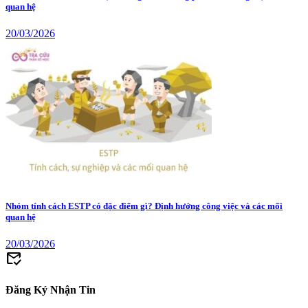
quan hệ
20/03/2026
Nhóm tính cách ESTP có đặc điểm gì? Định hướng công việc và các mối
quan hệ
20/03/2026
mark_email_read
Đăng Ký Nhận Tin