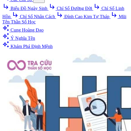
subdirectory_arrow_right
subdirectory_arrow_right
subdirectory_arrow_right
Biểu Đồ Ngày Sinh
Chỉ Số Đường Đời
Chỉ Số Linh
subdirectory_arrow_right
subdirectory_arrow_right
subdirectory_arrow_right
Hồn
Chỉ Số Nhân Cách
Đỉnh Cao Kim Tự Tháp
Mũi
Tên Thần Số Học
auto_awesome
Cung Hoàng Đạo
auto_awesome
Ý Nghĩa Tên
auto_awesome
Khám Phá Định Mệnh