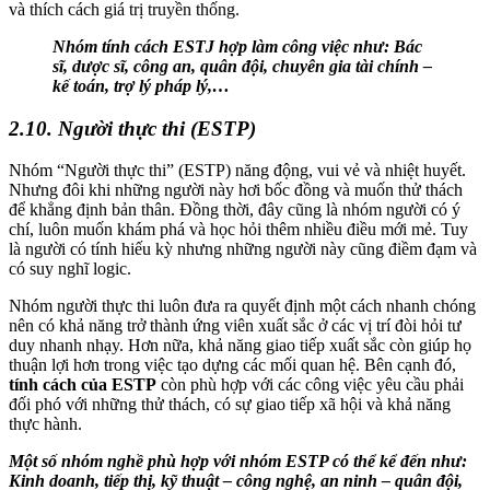
và thích cách giá trị truyền thống.
Nhóm tính cách ESTJ hợp làm công việc như: Bác
sĩ, dược sĩ, công an, quân đội, chuyên gia tài chính –
kế toán, trợ lý pháp lý,…
2.10. Người thực thi (ESTP)
Nhóm “Người thực thi” (ESTP) năng động, vui vẻ và nhiệt huyết.
Nhưng đôi khi những người này hơi bốc đồng và muốn thử thách
để khẳng định bản thân. Đồng thời, đây cũng là nhóm người có ý
chí, luôn muốn khám phá và học hỏi thêm nhiều điều mới mẻ. Tuy
là người có tính hiếu kỳ nhưng những người này cũng điềm đạm và
có suy nghĩ logic.
Nhóm người thực thi luôn đưa ra quyết định một cách nhanh chóng
nên có khả năng trở thành ứng viên xuất sắc ở các vị trí đòi hỏi tư
duy nhanh nhạy. Hơn nữa, khả năng giao tiếp xuất sắc còn giúp họ
thuận lợi hơn trong việc tạo dựng các mối quan hệ. Bên cạnh đó,
tính cách của ESTP
còn phù hợp với các công việc yêu cầu phải
đối phó với những thử thách, có sự giao tiếp xã hội và khả năng
thực hành.
Một số nhóm nghề phù hợp với nhóm ESTP có thể kể đến như:
Kinh doanh, tiếp thị, kỹ thuật – công nghệ, an ninh – quân đội,