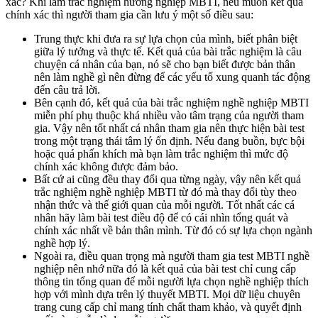
xác? Khi làm trắc nghiệm hướng nghiệp MBTI, nếu muốn kết quả
chính xác thì người tham gia cần lưu ý một số điều sau:
Trung thực khi đưa ra sự lựa chọn của mình, biết phân biệt
giữa lý tưởng và thực tế. Kết quả của bài trắc nghiệm là câu
chuyện cá nhân của bạn, nó sẽ cho bạn biết được bản thân
nên làm nghề gì nên đừng để các yếu tố xung quanh tác động
đến câu trả lời.
Bên cạnh đó, kết quả của bài trắc nghiệm nghề nghiệp MBTI
miễn phí phụ thuộc khá nhiều vào tâm trạng của người tham
gia. Vậy nên tốt nhất cá nhân tham gia nên thực hiện bài test
trong một trạng thái tâm lý ổn định. Nếu đang buồn, bực bội
hoặc quá phấn khích mà bạn làm trắc nghiệm thì mức độ
chính xác không được đảm bảo.
Bất cứ ai cũng đều thay đổi qua từng ngày, vậy nên kết quả
trắc nghiệm nghề nghiệp MBTI từ đó mà thay đổi tùy theo
nhận thức và thế giới quan của mỗi người. Tốt nhất các cá
nhân hãy làm bài test điều độ để có cái nhìn tổng quát và
chính xác nhất về bản thân mình. Từ đó có sự lựa chọn ngành
nghề hợp lý.
Ngoài ra, điều quan trọng mà người tham gia test MBTI nghề
nghiệp nên nhớ nữa đó là kết quả của bài test chỉ cung cấp
thông tin tổng quan để mỗi người lựa chọn nghề nghiệp thích
hợp với mình dựa trên lý thuyết MBTI. Mọi dữ liệu chuyên
trang cung cấp chỉ mang tính chất tham khảo, và quyết định