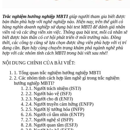
Trắc nghiệm hướng nghiệp MBTI
giúp người tham gia biết được
bản thân phù hợp với nghề nghiệp nào. Hiện nay, trên thế giới có
hàng nghìn doanh nghiệp sử dụng bài test MBTI để đánh giá nhân
viên và và các ứng viên xin việc. Thông qua bài test, mỗi cá nhân sẽ
biết được bản thân có cơ hội phát triển ở môi trường nào. Đồng
thời, các công ty cũng sẽ lựa chọn được ứng viên phù hợp với vị trí
đang cần. Bạn hãy cùng chuyên trang khám phá ngành nghề phù
hợp với các nhóm tính cách MBTI trong bài viết sau nhé!
NỘI DUNG CHÍNH CỦA BÀI VIẾT:
1. Tổng quan trắc nghiệm hướng nghiệp MBTI
2. Các nhóm tính cách hợp làm nghề gì trong trắc nghiệm
hướng nghiệp MBTI?
2.1. Người trách nhiệm (ISTJ)
2.2. Người bảo vệ (ISFJ)
2.3. Người cho đi (ENFJ)
2.4. Người truyền cảm hứng (ENFP)
2.5. Người lý tưởng hóa (INFP)
2.6. Người có tầm nhìn (ENTP)
2.7. Người nghệ sĩ (ISFP)
2.8. Người quan tâm (ESFJ)