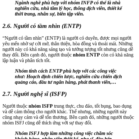
Ngành nghề phù hợp với nhóm INFP có thể là nhà
nghiên cứu, nhà tâm lý học, thông dịch viên, thiết kế
thời trang, nhân sự, biên tập viên.
2.6. Người có tầm nhìn (ENTP)
“Người có tầm nhìn” (ENTP) là người có duyên, được mọi người
yêu mến nhờ sự cởi mở, thân thiện, hòa đồng và thoải mái. Những
người này có khả năng sáng tạo và tưởng tượng tốt nhưng cũng dễ
thay đổi. Bên cạnh đó, người thuộc
nhóm ENTP
còn có khả năng
lập luận và phân tích tốt.
Nhóm tính cách ENTP phù hợp với các công việc
như: Hoạch định chiến lược, nghiên cứu chiến dịch
quảng cáo, đầu tư ngân hàng, phát thanh viên,…
2.7. Người nghệ sĩ (ISFP)
Người thuộc
nhóm ISFP
trung thực, chu đáo, tốt bụng, bao dụng
và dễ cảm thông cho người khác. Thế nhưng, những người này
cũng nhạy cảm và dễ tổn thương. Bên cạnh đó, những người thuộc
nhóm ISFJ cũng dễ thích ứng với sự thay đổi.
Nhóm ISFJ hợp làm những công việc chăm sóc
khách hàng, nhân viên thiết kế, nha sĩ, đầu bếp,…