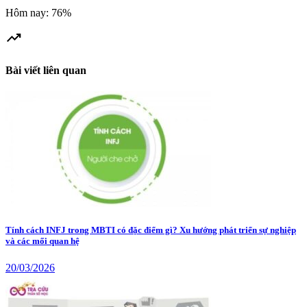
Hôm nay: 76%
trending_up
Bài viết liên quan
Tính cách INFJ trong MBTI có đặc điểm gì? Xu hướng phát triển sự nghiệp
và các mối quan hệ
20/03/2026