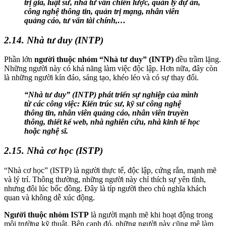
trị gia, luật sư, nhà tư vấn chiến lược, quản lý dự án,
công nghệ thông tin, quản trị mạng, nhân viên
quảng cáo, tư vấn tài chính,…
2.14. Nhà tư duy (INTP)
Phần lớn
người thuộc nhóm “Nhà tư duy” (INTP)
đều trầm lặng.
Những người này có khả năng làm việc độc lập. Hơn nữa, đây còn
là những người kín đáo, sáng tạo, khéo léo và có sự thay đổi.
“Nhà tư duy” (INTP) phát triển sự nghiệp của mình
từ các công việc: Kiến trúc sư, kỹ sư công nghệ
thông tin, nhân viên quảng cáo, nhân viên truyền
thông, thiết kế web, nhà nghiên cứu, nhà kinh tế học
hoặc nghệ sĩ.
2.15. Nhà cơ học (ISTP)
“Nhà cơ học” (ISTP) là người thực tế, độc lập, cứng rắn, mạnh mẽ
và lý trí. Thông thường, những người này chỉ thích sự yên tĩnh,
nhưng đôi lúc bốc đồng. Đây là típ người theo chủ nghĩa khách
quan và không dễ xúc động.
Người thuộc nhóm ISTP
là người mạnh mẽ khi hoạt động trong
môi trường kỹ thuật. Bên cạnh đó, những người này cũng mê làm