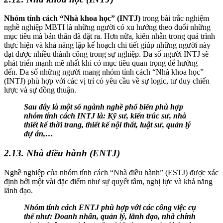
Nhóm tính cách “Nhà khoa học” (INTJ)
trong bài trắc nghiệm
nghề nghiệp MBTI là những người có xu hướng theo đuổi những
mục tiêu mà bản thân đã đặt ra. Hơn nữa, kiên nhẫn trong quá trình
thực hiện và khả năng lập kế hoạch chi tiết giúp những người này
đạt được nhiều thành công trong sự nghiệp. Đa số người INTJ sẽ
phát triển mạnh mẽ nhất khi có mục tiêu quan trọng để hướng
đến. Đa số những người mang nhóm tính cách “Nhà khoa học”
(INTJ) phù hợp với các vị trí có yêu cầu về sự logic, tư duy chiến
lược và sự đồng thuận.
Sau đây là một số ngành nghề phổ biến phù hợp
nhóm tính cách INTJ là: Kỹ sư, kiến trúc sư, nhà
thiết kế thời trang, thiết kế nội thất, luật sư, quản lý
dự án,…
2.13. Nhà điều hành (ENTJ)
Nghề nghiệp của nhóm tính cách “Nhà điều hành” (ESTJ) được xác
định bởi một vài đặc điểm như sự quyết tâm, nghị lực và khả năng
lãnh đạo.
Nhóm tính cách ENTJ phù hợp với các công việc cụ
thể như: Doanh nhân, quản lý, lãnh đạo, nhà chính