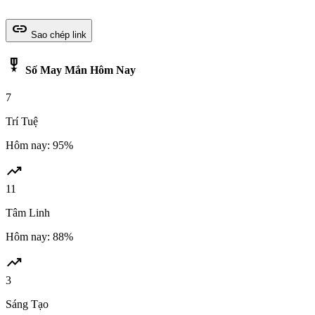
link
Sao chép link
military_tech
Số May Mắn Hôm Nay
7
Trí Tuệ
Hôm nay: 95%
trending_up
11
Tâm Linh
Hôm nay: 88%
trending_up
3
Sáng Tạo