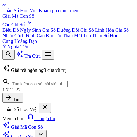
∞
Thần Số Học Việt
Khám phá định mệnh
Giải Mã Con Số
expand_more
Các Chỉ Số
Biểu Đồ Ngày Sinh
Chỉ Số Đường Đời
Chỉ Số Linh Hồn
Chỉ Số
Nhân Cách
Đỉnh Cao Kim Tự Tháp
Mũi Tên Thần Số Học
Cung Hoàng Đạo
Ý Nghĩa Tên
search
auto_awesome
menu
Tra Cứu
auto_awesome
Giải mã ngôn ngữ của vũ trụ
search
1
7
11
22
arrow_forward
Tìm
close
Thần Số Học Việt
home
Menu chính
Trang chủ
auto_awesome
Giải Mã Con Số
auto_awesome
expand_more
Các Chỉ Số