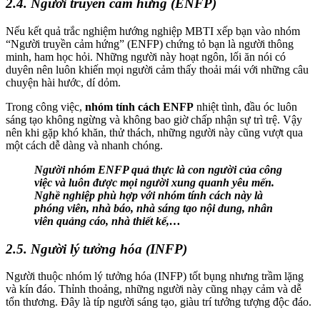
2.4. Người truyền cảm hứng (ENFP)
Nếu kết quả trắc nghiệm hướng nghiệp MBTI xếp bạn vào nhóm
“Người truyền cảm hứng” (ENFP) chứng tỏ bạn là người thông
minh, ham học hỏi. Những người này hoạt ngôn, lối ăn nói có
duyên nên luôn khiến mọi người cảm thấy thoải mái với những câu
chuyện hài hước, dí dỏm.
Trong công việc,
nhóm tính cách ENFP
nhiệt tình, đầu óc luôn
sáng tạo không ngừng và không bao giờ chấp nhận sự trì trệ. Vậy
nên khi gặp khó khăn, thử thách, những người này cũng vượt qua
một cách dễ dàng và nhanh chóng.
Người nhóm ENFP quả thực là con người của công
việc và luôn được mọi người xung quanh yêu mến.
Nghề nghiệp phù hợp với nhóm tính cách này là
phóng viên, nhà báo, nhà sáng tạo nội dung, nhân
viên quảng cáo, nhà thiết kế,…
2.5. Người lý tưởng hóa (INFP)
Người thuộc nhóm lý tưởng hóa (INFP) tốt bụng nhưng trầm lặng
và kín đáo. Thỉnh thoảng, những người này cũng nhạy cảm và dễ
tổn thương. Đây là típ người sáng tạo, giàu trí tưởng tượng độc đáo.