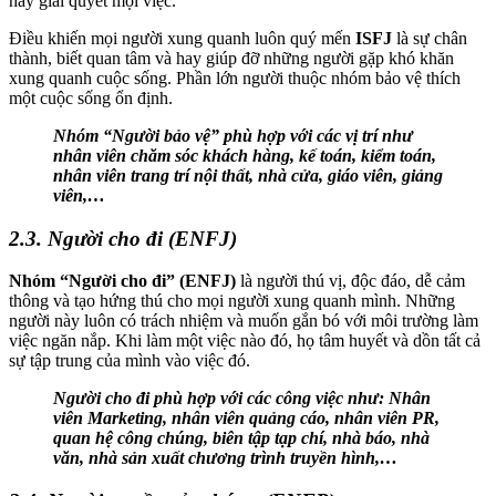
hay giải quyết mọi việc.
Điều khiến mọi người xung quanh luôn quý mến
ISFJ
là sự chân
thành, biết quan tâm và hay giúp đỡ những người gặp khó khăn
xung quanh cuộc sống. Phần lớn người thuộc nhóm bảo vệ thích
một cuộc sống ổn định.
Nhóm “Người bảo vệ” phù hợp với các vị trí như
nhân viên chăm sóc khách hàng, kế toán, kiểm toán,
nhân viên trang trí nội thất, nhà cửa, giáo viên, giảng
viên,…
2.3. Người cho đi (ENFJ)
Nhóm “Người cho đi” (ENFJ)
là người thú vị, độc đáo, dễ cảm
thông và tạo hứng thú cho mọi người xung quanh mình. Những
người này luôn có trách nhiệm và muốn gắn bó với môi trường làm
việc ngăn nắp. Khi làm một việc nào đó, họ tâm huyết và dồn tất cả
sự tập trung của mình vào việc đó.
Người cho đi phù hợp với các công việc như: Nhân
viên Marketing, nhân viên quảng cáo, nhân viên PR,
quan hệ công chúng, biên tập tạp chí, nhà báo, nhà
văn, nhà sản xuất chương trình truyền hình,…