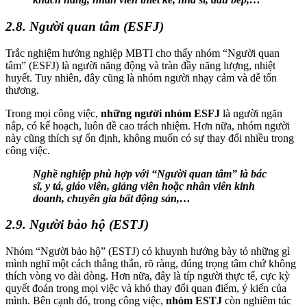
2.8. Người quan tâm (ESFJ)
Trắc nghiệm hướng nghiệp MBTI cho thấy nhóm “Người quan
tâm” (ESFJ) là người năng động và tràn đầy năng lượng, nhiệt
huyết. Tuy nhiên, đây cũng là nhóm người nhạy cảm và dễ tổn
thương.
Trong mọi công việc,
những người nhóm ESFJ
là người ngăn
nắp, có kế hoạch, luôn đề cao trách nhiệm. Hơn nữa, nhóm người
này cũng thích sự ổn định, không muốn có sự thay đổi nhiều trong
công việc.
Nghề nghiệp phù hợp với “Người quan tâm” là bác
sĩ, y tá, giáo viên, giảng viên hoặc nhân viên kinh
doanh, chuyên gia bất động sản,…
2.9. Người bảo hộ (ESTJ)
Nhóm “Người bảo hộ” (ESTJ) có khuynh hướng bày tỏ những gì
mình nghĩ một cách thẳng thắn, rõ ràng, đúng trọng tâm chứ không
thích vòng vo dài dòng. Hơn nữa, đây là típ người thực tế, cực kỳ
quyết đoán trong mọi việc và khó thay đổi quan điểm, ý kiến của
mình. Bên cạnh đó, trong công việc,
nhóm ESTJ
còn nghiêm túc