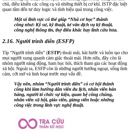
chủ, điều khiển các công cụ và những thiết bị cơ khí. ISTP đặc biệt
quan tâm đến tư duy logic và tính hiệu quả trong công việc.
Một số lĩnh vực có thể giúp “Nhà cơ học” thành
công như: Kỹ sư, kỹ thuật, tư vấn dịch vụ kỹ thuật,
công nghệ thông tin, thợ điêu khắc hay lính cứu hỏa.
2.16. Người trình diễn (ESFP)
Típ “Người trình diễn” (
ESTP
) thoải mái, hài hước và luôn tạo cho
mọi người xung quanh cảm giác thoải mái. Hơn nữa, đây còn là
nhóm người năng động, ham học hỏi, thích tham gia các hoạt động
xã hội. Ngoài ra, ESFP còn là những người hướng ngoại, sống tình
cảm, cởi mở và linh hoạt trước mọi vấn đề.
Vậy nên, nhóm “Người trình diễn” có cơ hội thành
công khi làm hướng dẫn viên du lịch, nhân viên bán
hàng, người tổ chức sự kiện, quan hệ công chúng,
nhân viên xã hội, giáo viên, giảng viên hoặc những
công việc trong lĩnh vực nghệ thuật.