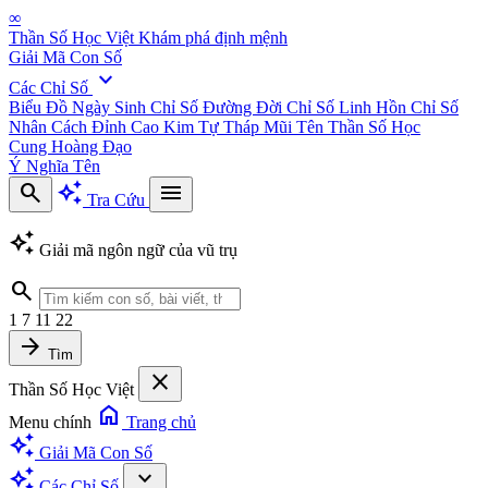
∞
Thần Số Học Việt
Khám phá định mệnh
Giải Mã Con Số
expand_more
Các Chỉ Số
Biểu Đồ Ngày Sinh
Chỉ Số Đường Đời
Chỉ Số Linh Hồn
Chỉ Số
Nhân Cách
Đỉnh Cao Kim Tự Tháp
Mũi Tên Thần Số Học
Cung Hoàng Đạo
Ý Nghĩa Tên
search
auto_awesome
menu
Tra Cứu
auto_awesome
Giải mã ngôn ngữ của vũ trụ
search
1
7
11
22
arrow_forward
Tìm
close
Thần Số Học Việt
home
Menu chính
Trang chủ
auto_awesome
Giải Mã Con Số
auto_awesome
expand_more
Các Chỉ Số