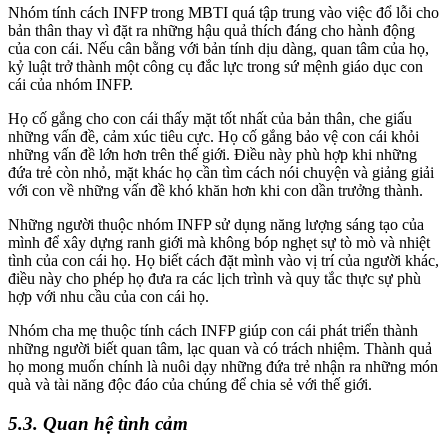
Nhóm tính cách INFP trong MBTI quá tập trung vào việc đổ lỗi cho
bản thân thay vì đặt ra những hậu quả thích đáng cho hành động
của con cái. Nếu cân bằng với bản tính dịu dàng, quan tâm của họ,
kỷ luật trở thành một công cụ đắc lực trong sứ mệnh giáo dục con
cái của nhóm INFP.
Họ cố gắng cho con cái thấy mặt tốt nhất của bản thân, che giấu
những vấn đề, cảm xúc tiêu cực. Họ cố gắng bảo vệ con cái khỏi
những vấn đề lớn hơn trên thế giới. Điều này phù hợp khi những
đứa trẻ còn nhỏ, mặt khác họ cần tìm cách nói chuyện và giảng giải
với con về những vấn đề khó khăn hơn khi con dần trưởng thành.
Những người thuộc nhóm INFP sử dụng năng lượng sáng tạo của
mình để xây dựng ranh giới mà không bóp nghẹt sự tò mò và nhiệt
tình của con cái họ. Họ biết cách đặt mình vào vị trí của người khác,
điều này cho phép họ đưa ra các lịch trình và quy tắc thực sự phù
hợp với nhu cầu của con cái họ.
Nhóm cha mẹ thuộc tính cách INFP giúp con cái phát triển thành
những người biết quan tâm, lạc quan và có trách nhiệm. Thành quả
họ mong muốn chính là nuôi dạy những đứa trẻ nhận ra những món
quà và tài năng độc đáo của chúng để chia sẻ với thế giới.
5.3. Quan hệ tình cảm