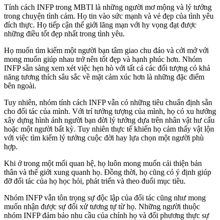
Tính cách INFP trong MBTI là những người mơ mộng và lý tưởng
trong chuyện tình cảm. Họ tin vào sức mạnh và vẻ đẹp của tình yêu
đích thực. Họ tiếp cận thế giới lãng mạn với hy vọng đạt được
những điều tốt đẹp nhất trong tình yêu.
Họ muốn tìm kiếm một người bạn tâm giao chu đáo và cởi mở với
mong muốn giúp nhau trở nên tốt đẹp và hạnh phúc hơn. Nhóm
INFP sẵn sàng xem xét việc hẹn hò với tất cả các đối tượng có khả
năng tương thích sâu sắc về mặt cảm xúc hơn là những đặc điểm
bên ngoài.
Tuy nhiên, nhóm tính cách INFP vẫn có những tiêu chuẩn định sẵn
cho đối tác của mình. Với trí tưởng tượng của mình, họ có xu hướng
xây dựng hình ảnh người bạn đời lý tưởng dựa trên nhân vật hư cấu
hoặc một người bất kỳ. Tuy nhiên thực tế khiến họ cảm thấy vật lộn
với việc tìm kiếm lý tưởng cuộc đời hay lựa chọn một người phù
hợp.
Khi ở trong một mối quan hệ, họ luôn mong muốn cải thiện bản
thân và thế giới xung quanh họ. Đồng thời, họ cũng có ý định giúp
đỡ đối tác của họ học hỏi, phát triển và theo đuổi mục tiêu.
Nhóm INFP vẫn tôn trọng sự độc lập của đối tác cũng như mong
muốn nhận được sự đối xử tương tự từ họ. Những người thuộc
nhóm INFP đảm bảo nhu cầu của chính họ và đối phương thực sự