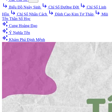
subdirectory_arrow_right
subdirectory_arrow_right
subdirectory_arrow_right
Biểu Đồ Ngày Sinh
Chỉ Số Đường Đời
Chỉ Số Linh
subdirectory_arrow_right
subdirectory_arrow_right
subdirectory_arrow_right
Hồn
Chỉ Số Nhân Cách
Đỉnh Cao Kim Tự Tháp
Mũi
Tên Thần Số Học
auto_awesome
Cung Hoàng Đạo
auto_awesome
Ý Nghĩa Tên
auto_awesome
Khám Phá Định Mệnh