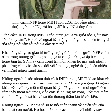
Tính cách INFP trong MBTI còn được gọi bằng những
thuật ngữ như “Người hòa giải” hay “Nhà duy tâm”
Tính cách INFP trong
MBTI
còn được gọi là “Người hòa giải” hay
“Nhà duy tâm”. Họ có vẻ ngoài trầm lặng nhưng ẩn sâu bên trong là
đời sống nội tâm sôi nổi và đầy đam mê.
Khả năng sáng tạo giàu trí tưởng tượng đưa nhóm người INFP chìm
đắm trong những giấc mơ, sáng tạo ra các ý tưởng và ấp ủ chúng
trong tâm trí. Sự nhạy cảm trong tâm hồn khiến họ nảy sinh những
phản ứng cảm xúc sâu sắc đối với âm nhạc, nghệ thuật, thiên nhiên
và những người xung quanh.
Những người thuộc nhóm tính cách INFP trong MBTI khao khát về
những mối quan hệ sâu sắc, cảm xúc và được kêu gọi giúp đỡ người
khác. Đối với họ, một mối quan hệ lý tưởng chỉ khi mọi người đều
cảm thấy thoải mái trong việc chia sẻ những hy vọng, ước mơ, thậm
chí là những nỗi sợ hãi và sự tổn thương thầm kín từ các bên.
Những người INFP chia sẻ sự tò mò chân thành về chiều sâu của
bản chất con người. Họ hòa hợp một cách tinh tế với những suy