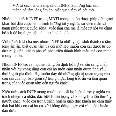
Với tư cách là cha mẹ, nhóm INFP là những bậc sinh
thành có tấm lòng ấm áp, biết quan tâm và cởi mở
Nhóm tính cách INFP trong MBTI mong muốn được giúp đỡ người
khác bắt đầu cuộc hành trình hướng tới ý nghĩa, sự viên mãn và
hạnh phúc trong cuộc sống. Việc làm cha mẹ là một cơ hội vô cùng
bổ ích để họ thực hiện chính xác điều đó.
Với tư cách là cha mẹ, nhóm INFP là những bậc sinh thành có tấm
lòng ấm áp, biết quan tâm và cởi mở. Họ muốn con cái được tự do
đưa ra ý kiến, khám phá và phát triển thành hình mẫu mà con mình
mong muốn.
Nhóm INFP tạo ra một nền tảng ổn định hỗ trợ và sẵn sàng chấp
nhận với hy vọng rằng con cái họ luôn cảm nhận được tình yêu
thương từ gia đình. Họ muốn dạy dỗ những giá trị quan trọng cho
con cái của họ, bao gồm sự trung thực, lòng trắc ẩn và tầm quan
trọng của việc quan tâm đến người khác.
Kiểu tính cách INFP mong muốn con cái họ hiểu được ý nghĩa của
trách nhiệm cá nhân, đặc biệt là tôn trọng và không làm tổn thương
người khác. Việc coi trọng trách nhiệm giáo dục khiến họ cảm thấy
thất bại khi con cái họ cư xử không đúng mực với các tiêu chuẩn
đạo đức.