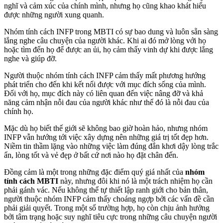
nghĩ và cảm xúc của chính mình, nhưng họ cũng khao khát hiểu
được những người xung quanh.
Nhóm tính cách INFP trong MBTI có sự bao dung và luôn sẵn sàng
lắng nghe câu chuyện của người khác. Khi ai đó mở lòng với họ
hoặc tìm đến họ để được an ủi, họ cảm thấy vinh dự khi được lắng
nghe và giúp đỡ.
Người thuộc nhóm tính cách INFP cảm thấy mất phương hướng
phát triển cho đến khi kết nối được với mục đích sống của mình.
Đối với họ, mục đích này có liên quan đến việc nâng đỡ và khả
năng cảm nhận nỗi đau của người khác như thể đó là nỗi đau của
chính họ.
Mặc dù họ biết thế giới sẽ không bao giờ hoàn hảo, nhưng nhóm
INFP vẫn hướng tới việc xây dựng nên những giá trị tốt đẹp hơn.
Niềm tin thầm lặng vào những việc làm đúng đắn khơi dậy lòng trắc
ẩn, lòng tốt và vẻ đẹp ở bất cứ nơi nào họ đặt chân đến.
Đồng cảm là một trong những đặc điểm quý giá nhất của
nhóm
tính cách MBTI
này, nhưng đôi khi nó là một trách nhiệm họ cần
phải gánh vác. Nếu không thể tự thiết lập ranh giới cho bản thân,
người thuộc nhóm INFP cảm thấy choáng ngợp bởi các vấn đề cần
phải giải quyết. Trong một số trường hợp, họ còn chịu ảnh hưởng
bởi tâm trạng hoặc suy nghĩ tiêu cực trong những câu chuyện người