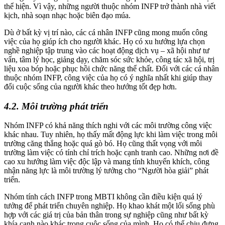
thể hiện. Vì vậy, những người thuộc nhóm INFP trở thành nhà viết
kịch, nhà soạn nhạc hoặc biên đạo múa.
Dù ở bất kỳ vị trí nào, các cá nhân INFP cũng mong muốn công
việc của họ giúp ích cho người khác. Họ có xu hướng lựa chọn
nghề nghiệp tập trung vào các hoạt động dịch vụ – xã hội như tư
vấn, tâm lý học, giảng dạy, chăm sóc sức khỏe, công tác xã hội, trị
liệu xoa bóp hoặc phục hồi chức năng thể chất. Đối với các cá nhân
thuộc nhóm INFP, công việc của họ có ý nghĩa nhất khi giúp thay
đổi cuộc sống của người khác theo hướng tốt đẹp hơn.
4.2. Môi trường phát triển
Nhóm INFP có khả năng thích nghi với các môi trường công việc
khác nhau. Tuy nhiên, họ thấy mất động lực khi làm việc trong môi
trường căng thẳng hoặc quá gò bó. Họ cũng thất vọng với môi
trường làm việc có tính chỉ trích hoặc cạnh tranh cao. Những nơi đề
cao xu hướng làm việc độc lập và mang tính khuyến khích, công
nhận năng lực là môi trường lý tưởng cho “Người hòa giải” phát
triển.
Nhóm tính cách INFP trong MBTI không cần điều kiện quá lý
tưởng để phát triển chuyên nghiệp. Họ khao khát một lối sống phù
hợp với các giá trị của bản thân trong sự nghiệp cũng như bất kỳ
khía cạnh nào khác trong cuộc sống của mình. Họ có thể chịu đựng