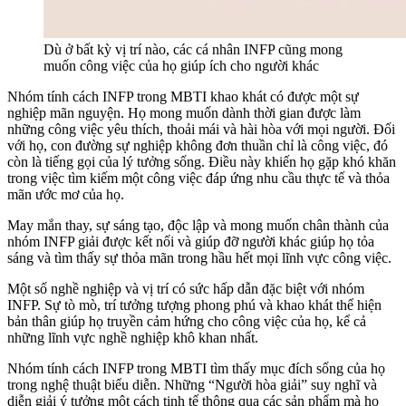
Dù ở bất kỳ vị trí nào, các cá nhân INFP cũng mong
muốn công việc của họ giúp ích cho người khác
Nhóm tính cách INFP trong MBTI khao khát có được một sự
nghiệp mãn nguyện. Họ mong muốn dành thời gian được làm
những công việc yêu thích, thoải mái và hài hòa với mọi người. Đối
với họ, con đường sự nghiệp không đơn thuần chỉ là công việc, đó
còn là tiếng gọi của lý tưởng sống. Điều này khiến họ gặp khó khăn
trong việc tìm kiếm một công việc đáp ứng nhu cầu thực tế và thỏa
mãn ước mơ của họ.
May mắn thay, sự sáng tạo, độc lập và mong muốn chân thành của
nhóm INFP giải được kết nối và giúp đỡ người khác giúp họ tỏa
sáng và tìm thấy sự thỏa mãn trong hầu hết mọi lĩnh vực công việc.
Một số nghề nghiệp và vị trí có sức hấp dẫn đặc biệt với nhóm
INFP. Sự tò mò, trí tưởng tượng phong phú và khao khát thể hiện
bản thân giúp họ truyền cảm hứng cho công việc của họ, kể cả
những lĩnh vực nghề nghiệp khô khan nhất.
Nhóm tính cách INFP trong MBTI tìm thấy mục đích sống của họ
trong nghệ thuật biểu diễn. Những “Người hòa giải” suy nghĩ và
diễn giải ý tưởng một cách tinh tế thông qua các sản phẩm mà họ