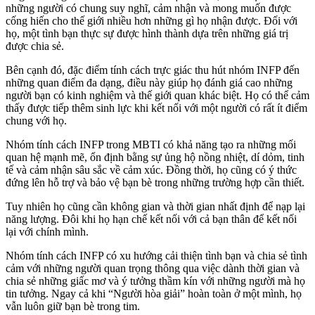
những người có chung suy nghĩ, cảm nhận và mong muốn được
cống hiến cho thế giới nhiều hơn những gì họ nhận được. Đối với
họ, một tình bạn thực sự được hình thành dựa trên những giá trị
được chia sẻ.
Bên cạnh đó, đặc điểm tính cách trực giác thu hút nhóm INFP đến
những quan điểm đa dạng, điều này giúp họ đánh giá cao những
người bạn có kinh nghiệm và thế giới quan khác biệt. Họ có thể cảm
thấy được tiếp thêm sinh lực khi kết nối với một người có rất ít điểm
chung với họ.
Nhóm tính cách INFP trong MBTI có khả năng tạo ra những mối
quan hệ mạnh mẽ, ổn định bằng sự ủng hộ nồng nhiệt, dí dỏm, tinh
tế và cảm nhận sâu sắc về cảm xúc. Đồng thời, họ cũng có ý thức
đứng lên hỗ trợ và bảo vệ bạn bè trong những trường hợp cần thiết.
Tuy nhiên họ cũng cần không gian và thời gian nhất định để nạp lại
năng lượng. Đôi khi họ hạn chế kết nối với cả bạn thân để kết nối
lại với chính mình.
Nhóm tính cách INFP có xu hướng cải thiện tình bạn và chia sẻ tình
cảm với những người quan trọng thông qua việc dành thời gian và
chia sẻ những giấc mơ và ý tưởng thầm kín với những người mà họ
tin tưởng. Ngay cả khi “Người hòa giải” hoàn toàn ở một mình, họ
vẫn luôn giữ bạn bè trong tim.