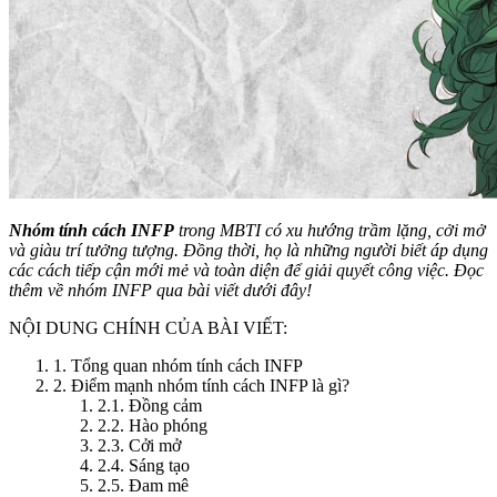
Nhóm tính cách INFP
trong MBTI có xu hướng trầm lặng, cởi mở
và giàu trí tưởng tượng. Đồng thời, họ là những người biết áp dụng
các cách tiếp cận mới mẻ và toàn diện để giải quyết công việc. Đọc
thêm về nhóm INFP qua bài viết dưới đây!
NỘI DUNG CHÍNH CỦA BÀI VIẾT:
1. Tổng quan nhóm tính cách INFP
2. Điểm mạnh nhóm tính cách INFP là gì?
2.1. Đồng cảm
2.2. Hào phóng
2.3. Cởi mở
2.4. Sáng tạo
2.5. Đam mê