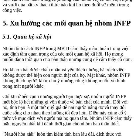
và vượt qua bất kỳ thách thức nào khi họ theo đuổi sứ mệnh trong
công việc.
5. Xu hướng các mối quan hệ nhóm INFP
5.1. Quan hệ xã hội
Nhóm tính cách INFP trong MBTI cảm thấy mâu thuẫn trong việc
xác định tầm quan trọng của các mối quan hệ xã hội. Họ mong
muốn dành thời gian cho bản thân nhưng cũng dễ cảm thấy cô đơn.
Họ khao khát được chấp nhận và yêu thích nhưng bài xích việc
không được thể hiện con người thật của họ. Mặt khác, nhóm INFP
không thích người khác chú ý nhưng cũng không muốn vô hình
trong mắt người khác.
Chỉ khi ở bên cạnh những người bạn thực sự, nhóm người INFP
mới bộc lộ hết những gì vốn thuộc về bản chất của mình. Đối với
họ, tình bạn là một thứ quý giá để hai người nâng đỡ và thay đổi
cuộc sống cho nhau theo hướng tốt đẹp hơn. Điều này củng cố ý
thức về mục đích với người mà họ quan tâm. Nhóm INFP cảm thấy
mãn nguyện nhất khi dành thời gian cho nhóm bạn thân thiết.
“Người hòa giải” luôn tìm kiếm tình bạn lâu dài, đích thực với