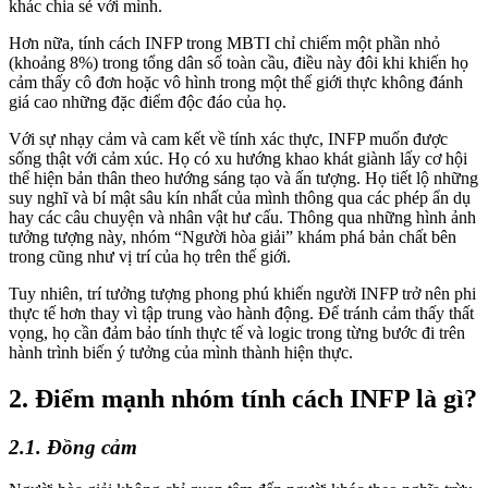
khác chia sẻ với mình.
Hơn nữa, tính cách INFP trong MBTI chỉ chiếm một phần nhỏ
(khoảng 8%) trong tổng dân số toàn cầu, điều này đôi khi khiến họ
cảm thấy cô đơn hoặc vô hình trong một thế giới thực không đánh
giá cao những đặc điểm độc đáo của họ.
Với sự nhạy cảm và cam kết về tính xác thực, INFP muốn được
sống thật với cảm xúc. Họ có xu hướng khao khát giành lấy cơ hội
thể hiện bản thân theo hướng sáng tạo và ấn tượng. Họ tiết lộ những
suy nghĩ và bí mật sâu kín nhất của mình thông qua các phép ẩn dụ
hay các câu chuyện và nhân vật hư cấu. Thông qua những hình ảnh
tưởng tượng này, nhóm “Người hòa giải” khám phá bản chất bên
trong cũng như vị trí của họ trên thế giới.
Tuy nhiên, trí tưởng tượng phong phú khiến người INFP trở nên phi
thực tế hơn thay vì tập trung vào hành động. Để tránh cảm thấy thất
vọng, họ cần đảm bảo tính thực tế và logic trong từng bước đi trên
hành trình biến ý tưởng của mình thành hiện thực.
2. Điểm mạnh nhóm tính cách INFP là gì?
2.1. Đồng cảm