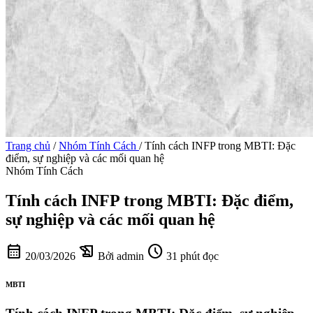
Trang chủ
/
Nhóm Tính Cách
/
Tính cách INFP trong MBTI: Đặc
điểm, sự nghiệp và các mối quan hệ
Nhóm Tính Cách
Tính cách INFP trong MBTI: Đặc điểm,
sự nghiệp và các mối quan hệ
calendar_month
history_edu
schedule
20/03/2026
Bởi admin
31 phút đọc
MBTI