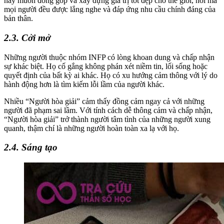
này muốn đóng góp và xây dựng giá trị tốt đẹp cho thế giới, nơi mà
mọi người đều được lắng nghe và đáp ứng nhu cầu chính đáng của
bản thân.
2.3. Cởi mở
Những người thuộc nhóm INFP có lòng khoan dung và chấp nhận
sự khác biệt. Họ cố gắng không phán xét niềm tin, lối sống hoặc
quyết định của bất kỳ ai khác. Họ có xu hướng cảm thông với lý do
hành động hơn là tìm kiếm lỗi lầm của người khác.
Nhiều “Người hòa giải” cảm thấy đồng cảm ngay cả với những
người đã phạm sai lầm. Với tính cách dễ thông cảm và chấp nhận,
“Người hòa giải” trở thành người tâm tình của những người xung
quanh, thậm chí là những người hoàn toàn xa lạ với họ.
2.4. Sáng tạo