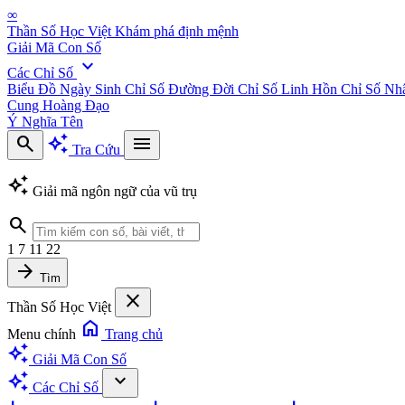
∞
Thần Số Học Việt
Khám phá định mệnh
Giải Mã Con Số
expand_more
Các Chỉ Số
Biểu Đồ Ngày Sinh
Chỉ Số Đường Đời
Chỉ Số Linh Hồn
Chỉ Số Nh
Cung Hoàng Đạo
Ý Nghĩa Tên
search
auto_awesome
menu
Tra Cứu
auto_awesome
Giải mã ngôn ngữ của vũ trụ
search
1
7
11
22
arrow_forward
Tìm
close
Thần Số Học Việt
home
Menu chính
Trang chủ
auto_awesome
Giải Mã Con Số
auto_awesome
expand_more
Các Chỉ Số