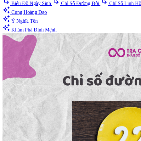
subdirectory_arrow_right
subdirectory_arrow_right
subdirectory_arrow_right
Biểu Đồ Ngày Sinh
Chỉ Số Đường Đời
Chỉ Số Linh H
auto_awesome
Cung Hoàng Đạo
auto_awesome
Ý Nghĩa Tên
auto_awesome
Khám Phá Định Mệnh