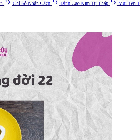
subdirectory_arrow_right
subdirectory_arrow_right
subdirectory_arrow_right
ồn
Chỉ Số Nhân Cách
Đỉnh Cao Kim Tự Tháp
Mũi Tên T