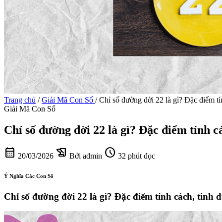
Trang chủ
/
Giải Mã Con Số
/
Chỉ số đường đời 22 là gì? Đặc điểm tí
Giải Mã Con Số
Chỉ số đường đời 22 là gì? Đặc điểm tính c
calendar_month
history_edu
schedule
20/03/2026
Bởi admin
32 phút đọc
Ý Nghĩa Các Con Số
Chỉ số đường đời 22 là gì? Đặc điểm tính cách, tình 