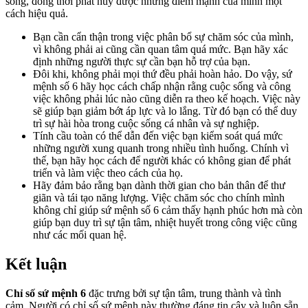
sống, đồng thời phát huy được những điểm mạnh của mình một
cách hiệu quả.
Bạn cần cẩn thận trong việc phân bổ sự chăm sóc của mình,
vì không phải ai cũng cần quan tâm quá mức. Bạn hãy xác
định những người thực sự cần bạn hỗ trợ của bạn.
Đôi khi, không phải mọi thứ đều phải hoàn hảo. Do vậy, sứ
mệnh số 6 hãy học cách chấp nhận rằng cuộc sống và công
việc không phải lúc nào cũng diễn ra theo kế hoạch. Việc này
sẽ giúp bạn giảm bớt áp lực và lo lắng. Từ đó bạn có thể duy
trì sự hài hòa trong cuộc sống cá nhân và sự nghiệp.
Tính cầu toàn có thể dẫn đến việc bạn kiểm soát quá mức
những người xung quanh trong nhiều tình huống. Chính vì
thế, bạn hãy học cách để người khác có không gian để phát
triển và làm việc theo cách của họ.
Hãy đảm bảo rằng bạn dành thời gian cho bản thân để thư
giãn và tái tạo năng lượng. Việc chăm sóc cho chính mình
không chỉ giúp sứ mệnh số 6 cảm thấy hạnh phúc hơn mà còn
giúp bạn duy trì sự tận tâm, nhiệt huyết trong công việc cũng
như các mối quan hệ.
Kết luận
Chỉ số sứ mệnh 6
đặc trưng bởi sự tận tâm, trung thành và tình
cảm. Người có chỉ số sứ mệnh này thường đáng tin cậy và luôn sẵn