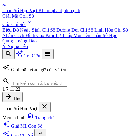
∞
Thần Số Học Việt
Khám phá định mệnh
Giải Mã Con Số
expand_more
Các Chỉ Số
Biểu Đồ Ngày Sinh
Chỉ Số Đường Đời
Chỉ Số Linh Hồn
Chỉ Số
Nhân Cách
Đỉnh Cao Kim Tự Tháp
Mũi Tên Thần Số Học
Cung Hoàng Đạo
Ý Nghĩa Tên
search
auto_awesome
menu
Tra Cứu
auto_awesome
Giải mã ngôn ngữ của vũ trụ
search
1
7
11
22
arrow_forward
Tìm
close
Thần Số Học Việt
home
Menu chính
Trang chủ
auto_awesome
Giải Mã Con Số
auto_awesome
expand_more
Các Chỉ Số