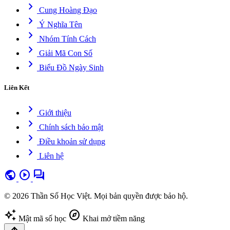
chevron_right
Cung Hoàng Đạo
chevron_right
Ý Nghĩa Tên
chevron_right
Nhóm Tính Cách
chevron_right
Giải Mã Con Số
chevron_right
Biểu Đồ Ngày Sinh
Liên Kết
chevron_right
Giới thiệu
chevron_right
Chính sách bảo mật
chevron_right
Điều khoản sử dụng
chevron_right
Liên hệ
public
play_circle
forum
© 2026 Thần Số Học Việt. Mọi bản quyền được bảo hộ.
auto_awesome
explore
Mật mã số học
Khai mở tiềm năng