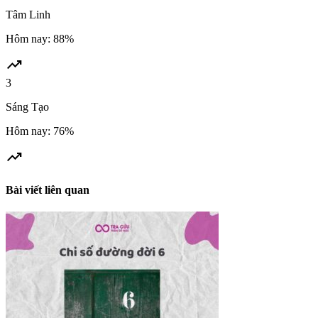
Tâm Linh
Hôm nay: 88%
trending_up
3
Sáng Tạo
Hôm nay: 76%
trending_up
Bài viết liên quan