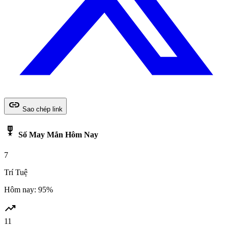
link
Sao chép link
military_tech
Số May Mắn Hôm Nay
7
Trí Tuệ
Hôm nay: 95%
trending_up
11