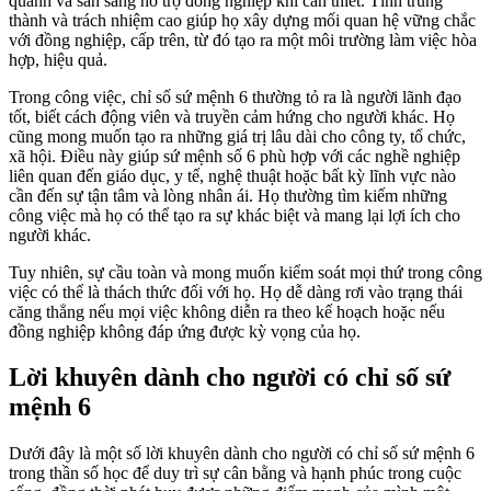
quanh và sẵn sàng hỗ trợ đồng nghiệp khi cần thiết. Tính trung
thành và trách nhiệm cao giúp họ xây dựng mối quan hệ vững chắc
với đồng nghiệp, cấp trên, từ đó tạo ra một môi trường làm việc hòa
hợp, hiệu quả.
Trong công việc, chỉ số sứ mệnh 6 thường tỏ ra là người lãnh đạo
tốt, biết cách động viên và truyền cảm hứng cho người khác. Họ
cũng mong muốn tạo ra những giá trị lâu dài cho công ty, tổ chức,
xã hội. Điều này giúp sứ mệnh số 6 phù hợp với các nghề nghiệp
liên quan đến giáo dục, y tế, nghệ thuật hoặc bất kỳ lĩnh vực nào
cần đến sự tận tâm và lòng nhân ái. Họ thường tìm kiếm những
công việc mà họ có thể tạo ra sự khác biệt và mang lại lợi ích cho
người khác.
Tuy nhiên, sự cầu toàn và mong muốn kiểm soát mọi thứ trong công
việc có thể là thách thức đối với họ. Họ dễ dàng rơi vào trạng thái
căng thẳng nếu mọi việc không diễn ra theo kế hoạch hoặc nếu
đồng nghiệp không đáp ứng được kỳ vọng của họ.
Lời khuyên dành cho người có chỉ số sứ
mệnh 6
Dưới đây là một số lời khuyên dành cho người có chỉ số sứ mệnh 6
trong thần số học để duy trì sự cân bằng và hạnh phúc trong cuộc