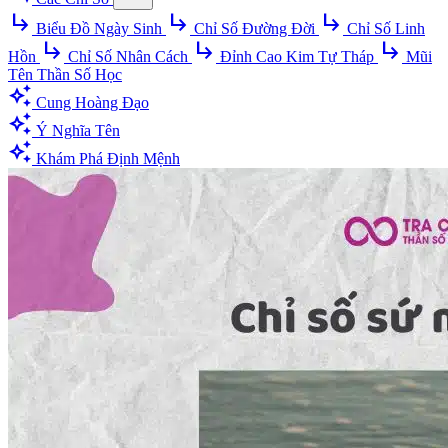
subdirectory_arrow_right
subdirectory_arrow_right
subdirectory_arrow_right
Biểu Đồ Ngày Sinh
Chỉ Số Đường Đời
Chỉ Số Linh
subdirectory_arrow_right
subdirectory_arrow_right
subdirectory_arrow_right
Hồn
Chỉ Số Nhân Cách
Đỉnh Cao Kim Tự Tháp
Mũi
Tên Thần Số Học
auto_awesome
Cung Hoàng Đạo
auto_awesome
Ý Nghĩa Tên
auto_awesome
Khám Phá Định Mệnh