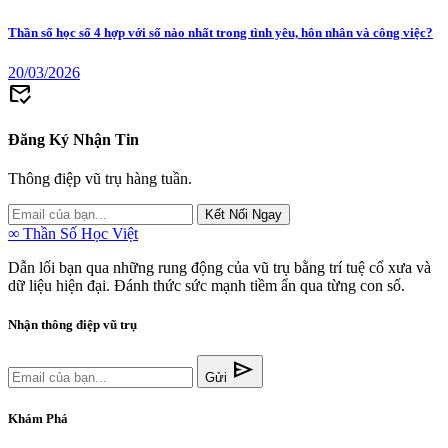
Thần số học số 4 hợp với số nào nhất trong tình yêu, hôn nhân và công việc?
20/03/2026
mark_email_read
Đăng Ký Nhận Tin
Thông điệp vũ trụ hàng tuần.
Kết Nối Ngay
∞
Thần Số Học Việt
Dẫn lối bạn qua những rung động của vũ trụ bằng trí tuệ cổ xưa và
dữ liệu hiện đại. Đánh thức sức mạnh tiềm ẩn qua từng con số.
Nhận thông điệp vũ trụ
send
Gửi
Khám Phá