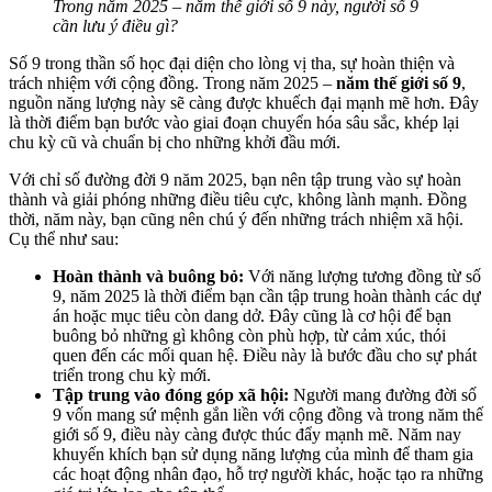
Trong năm 2025 – năm thế giới số 9 này, người số 9
cần lưu ý điều gì?
Số 9 trong thần số học đại diện cho lòng vị tha, sự hoàn thiện và
trách nhiệm với cộng đồng. Trong năm 2025 –
năm thế giới số 9
,
nguồn năng lượng này sẽ càng được khuếch đại mạnh mẽ hơn. Đây
là thời điểm bạn bước vào giai đoạn chuyển hóa sâu sắc, khép lại
chu kỳ cũ và chuẩn bị cho những khởi đầu mới.
Với chỉ số đường đời 9 năm 2025, bạn nên tập trung vào sự hoàn
thành và giải phóng những điều tiêu cực, không lành mạnh. Đồng
thời, năm này, bạn cũng nên chú ý đến những trách nhiệm xã hội.
Cụ thể như sau:
Hoàn thành và buông bỏ:
Với năng lượng tương đồng từ số
9, năm 2025 là thời điểm bạn cần tập trung hoàn thành các dự
án hoặc mục tiêu còn dang dở. Đây cũng là cơ hội để bạn
buông bỏ những gì không còn phù hợp, từ cảm xúc, thói
quen đến các mối quan hệ. Điều này là bước đầu cho sự phát
triển trong chu kỳ mới.
Tập trung vào đóng góp xã hội:
Người mang đường đời số
9 vốn mang sứ mệnh gắn liền với cộng đồng và trong năm thế
giới số 9, điều này càng được thúc đẩy mạnh mẽ. Năm nay
khuyến khích bạn sử dụng năng lượng của mình để tham gia
các hoạt động nhân đạo, hỗ trợ người khác, hoặc tạo ra những