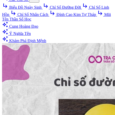
subdirectory_arrow_right
subdirectory_arrow_right
subdirectory_arrow_right
Biểu Đồ Ngày Sinh
Chỉ Số Đường Đời
Chỉ Số Linh
subdirectory_arrow_right
subdirectory_arrow_right
subdirectory_arrow_right
Hồn
Chỉ Số Nhân Cách
Đỉnh Cao Kim Tự Tháp
Mũi
Tên Thần Số Học
auto_awesome
Cung Hoàng Đạo
auto_awesome
Ý Nghĩa Tên
auto_awesome
Khám Phá Định Mệnh