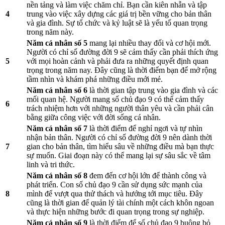
nền tảng và làm việc chăm chỉ. Bạn cần kiên nhẫn và tập
4
trung vào việc xây dựng các giá trị bền vững cho bản thân
và gia đình. Sự tổ chức và kỷ luật sẽ là yếu tố quan trọng
trong năm này.
Năm cá nhân số 5
mang lại nhiều thay đổi và cơ hội mới.
Người có chỉ số đường đời 9 sẽ cảm thấy cần phải thích ứng
5
với mọi hoàn cảnh và phải đưa ra những quyết định quan
trọng trong năm nay. Đây cũng là thời điểm bạn để mở rộng
tầm nhìn và khám phá những điều mới mẻ.
Năm cá nhân số 6
là thời gian tập trung vào gia đình và các
mối quan hệ. Người mang số chủ đạo 9 có thể cảm thấy
6
trách nhiệm hơn với những người thân yêu và cần phải cân
bằng giữa công việc với đời sống cá nhân.
Năm cá nhân số 7
là thời điểm để nghỉ ngơi và tự nhìn
nhận bản thân. Người có chỉ số đường đời 9 nên dành thời
7
gian cho bản thân, tìm hiểu sâu về những điều mà bạn thực
sự muốn. Giai đoạn này có thể mang lại sự sâu sắc về tâm
linh và tri thức.
Năm cá nhân số 8
đem đến cơ hội lớn để thành công và
phát triển. Con số chủ đạo 9 cần sử dụng sức mạnh của
8
mình để vượt qua thử thách và hướng tới mục tiêu. Đây
cũng là thời gian để quản lý tài chính một cách khôn ngoan
và thực hiện những bước đi quan trọng trong sự nghiệp.
Năm cá nhân số 9
là thời điểm để số chủ đạo 9 buông bỏ