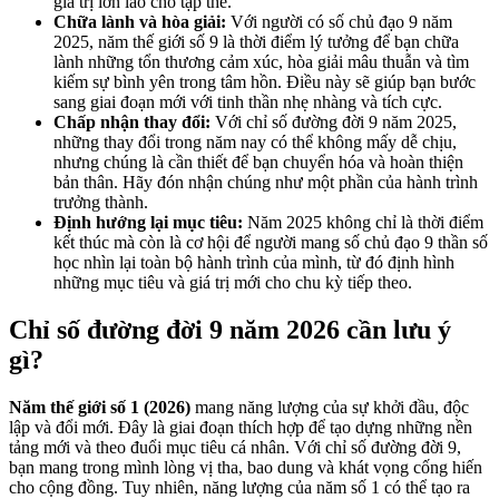
giá trị lớn lao cho tập thể.
Chữa lành và hòa giải:
Với người có số chủ đạo 9 năm
2025, năm thế giới số 9 là thời điểm lý tưởng để bạn chữa
lành những tổn thương cảm xúc, hòa giải mâu thuẫn và tìm
kiếm sự bình yên trong tâm hồn. Điều này sẽ giúp bạn bước
sang giai đoạn mới với tinh thần nhẹ nhàng và tích cực.
Chấp nhận thay đổi:
Với chỉ số đường đời 9 năm 2025,
những thay đổi trong năm nay có thể không mấy dễ chịu,
nhưng chúng là cần thiết để bạn chuyển hóa và hoàn thiện
bản thân. Hãy đón nhận chúng như một phần của hành trình
trưởng thành.
Định hướng lại mục tiêu:
Năm 2025 không chỉ là thời điểm
kết thúc mà còn là cơ hội để người mang số chủ đạo 9 thần số
học nhìn lại toàn bộ hành trình của mình, từ đó định hình
những mục tiêu và giá trị mới cho chu kỳ tiếp theo.
Chỉ số đường đời 9 năm 2026 cần lưu ý
gì?
Năm thế giới số 1 (2026)
mang năng lượng của sự khởi đầu, độc
lập và đổi mới. Đây là giai đoạn thích hợp để tạo dựng những nền
tảng mới và theo đuổi mục tiêu cá nhân. Với chỉ số đường đời 9,
bạn mang trong mình lòng vị tha, bao dung và khát vọng cống hiến
cho cộng đồng. Tuy nhiên, năng lượng của năm số 1 có thể tạo ra