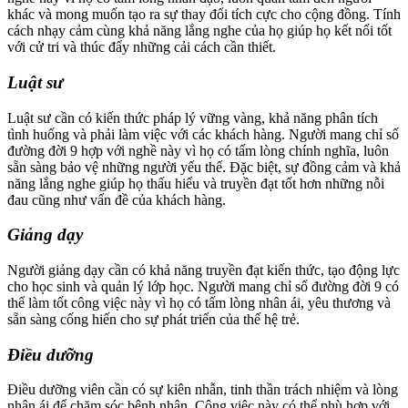
khác và mong muốn tạo ra sự thay đổi tích cực cho cộng đồng. Tính
cách nhạy cảm cùng khả năng lắng nghe của họ giúp họ kết nối tốt
với cử tri và thúc đẩy những cải cách cần thiết.
Luật sư
Luật sư cần có kiến thức pháp lý vững vàng, khả năng phân tích
tình huống và phải làm việc với các khách hàng. Người mang chỉ số
đường đời 9 hợp với nghề này vì họ có tấm lòng chính nghĩa, luôn
sẵn sàng bảo vệ những người yếu thế. Đặc biệt, sự đồng cảm và khả
năng lắng nghe giúp họ thấu hiểu và truyền đạt tốt hơn những nỗi
đau cũng như vấn đề của khách hàng.
Giảng dạy
Người giảng dạy cần có khả năng truyền đạt kiến thức, tạo động lực
cho học sinh và quản lý lớp học. Người mang chỉ số đường đời 9 có
thể làm tốt công việc này vì họ có tấm lòng nhân ái, yêu thương và
sẵn sàng cống hiến cho sự phát triển của thế hệ trẻ.
Điều dưỡng
Điều dưỡng viên cần có sự kiên nhẫn, tinh thần trách nhiệm và lòng
nhân ái để chăm sóc bệnh nhân. Công việc này có thể phù hợp với