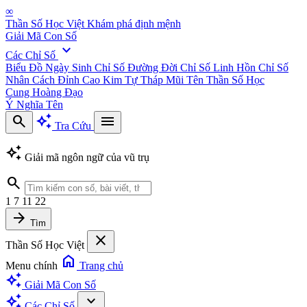
∞
Thần Số Học Việt
Khám phá định mệnh
Giải Mã Con Số
expand_more
Các Chỉ Số
Biểu Đồ Ngày Sinh
Chỉ Số Đường Đời
Chỉ Số Linh Hồn
Chỉ Số
Nhân Cách
Đỉnh Cao Kim Tự Tháp
Mũi Tên Thần Số Học
Cung Hoàng Đạo
Ý Nghĩa Tên
search
auto_awesome
menu
Tra Cứu
auto_awesome
Giải mã ngôn ngữ của vũ trụ
search
1
7
11
22
arrow_forward
Tìm
close
Thần Số Học Việt
home
Menu chính
Trang chủ
auto_awesome
Giải Mã Con Số
auto_awesome
expand_more
Các Chỉ Số