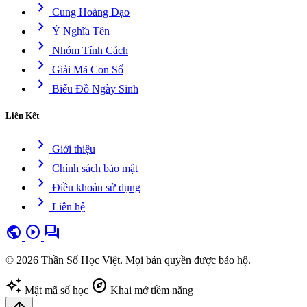
chevron_right
Cung Hoàng Đạo
chevron_right
Ý Nghĩa Tên
chevron_right
Nhóm Tính Cách
chevron_right
Giải Mã Con Số
chevron_right
Biểu Đồ Ngày Sinh
Liên Kết
chevron_right
Giới thiệu
chevron_right
Chính sách bảo mật
chevron_right
Điều khoản sử dụng
chevron_right
Liên hệ
public
play_circle
forum
© 2026 Thần Số Học Việt. Mọi bản quyền được bảo hộ.
auto_awesome
explore
Mật mã số học
Khai mở tiềm năng