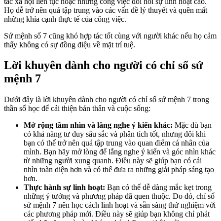
tác xã hội liên tục hoặc những công việc đòi hỏi sự linh hoạt cao.
Họ dễ trở nên quá tập trung vào các vấn đề lý thuyết và quên mất
những khía cạnh thực tế của công việc.
Sứ mệnh số 7 cũng khó hợp tác tốt cùng với người khác nếu họ cảm
thấy không có sự đồng điệu về mặt trí tuệ.
Lời khuyên dành cho người có chỉ số sứ
mệnh 7
Dưới đây là lời khuyên dành cho người có chỉ số sứ mệnh 7 trong
thần số học để cải thiện bản thân và cuộc sống:
Mở rộng tầm nhìn và lắng nghe ý kiến khác:
Mặc dù bạn
có khả năng tư duy sâu sắc và phân tích tốt, nhưng đôi khi
bạn có thể trở nên quá tập trung vào quan điểm cá nhân của
mình. Bạn hãy mở lòng để lắng nghe ý kiến và góc nhìn khác
từ những người xung quanh. Điều này sẽ giúp bạn có cái
nhìn toàn diện hơn và có thể đưa ra những giải pháp sáng tạo
hơn.
Thực hành sự linh hoạt:
Bạn có thể dễ dàng mắc kẹt trong
những ý tưởng và phương pháp đã quen thuộc. Do đó, chỉ số
sứ mệnh 7 nên học cách linh hoạt và sẵn sàng thử nghiệm với
các phương pháp mới. Điều này sẽ giúp bạn không chỉ phát