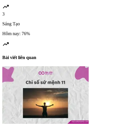
trending_up
3
Sáng Tạo
Hôm nay: 76%
trending_up
Bài viết liên quan