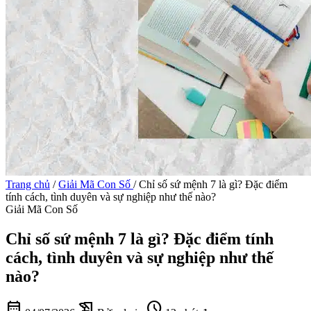
Trang chủ
/
Giải Mã Con Số
/
Chỉ số sứ mệnh 7 là gì? Đặc điểm
tính cách, tình duyên và sự nghiệp như thế nào?
Giải Mã Con Số
Chỉ số sứ mệnh 7 là gì? Đặc điểm tính
cách, tình duyên và sự nghiệp như thế
nào?
calendar_month
history_edu
schedule