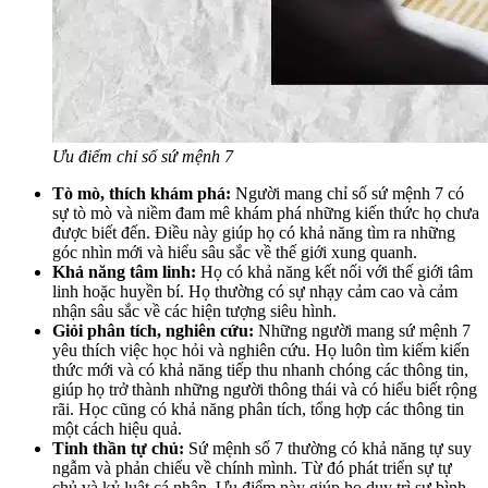
Ưu điểm chỉ số sứ mệnh 7
Tò mò, thích khám phá:
Người mang chỉ số sứ mệnh 7 có
sự tò mò và niềm đam mê khám phá những kiến thức họ chưa
được biết đến. Điều này giúp họ có khả năng tìm ra những
góc nhìn mới và hiểu sâu sắc về thế giới xung quanh.
Khả năng tâm linh:
Họ có khả năng kết nối với thế giới tâm
linh hoặc huyền bí. Họ thường có sự nhạy cảm cao và cảm
nhận sâu sắc về các hiện tượng siêu hình.
Giỏi phân tích, nghiên cứu:
Những người mang sứ mệnh 7
yêu thích việc học hỏi và nghiên cứu. Họ luôn tìm kiếm kiến
thức mới và có khả năng tiếp thu nhanh chóng các thông tin,
giúp họ trở thành những người thông thái và có hiểu biết rộng
rãi. Học cũng có khả năng phân tích, tổng hợp các thông tin
một cách hiệu quả.
Tinh thần tự chủ:
Sứ mệnh số 7 thường có khả năng tự suy
ngẫm và phản chiếu về chính mình. Từ đó phát triển sự tự
chủ và kỷ luật cá nhân. Ưu điểm này giúp họ duy trì sự bình