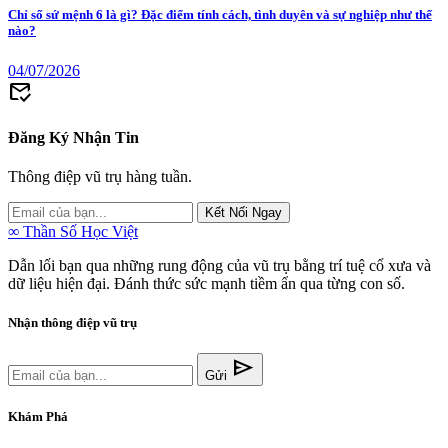
Chỉ số sứ mệnh 6 là gì? Đặc điểm tính cách, tình duyên và sự nghiệp như thế
nào?
04/07/2026
mark_email_read
Đăng Ký Nhận Tin
Thông điệp vũ trụ hàng tuần.
Kết Nối Ngay
∞
Thần Số Học Việt
Dẫn lối bạn qua những rung động của vũ trụ bằng trí tuệ cổ xưa và
dữ liệu hiện đại. Đánh thức sức mạnh tiềm ẩn qua từng con số.
Nhận thông điệp vũ trụ
send
Gửi
Khám Phá