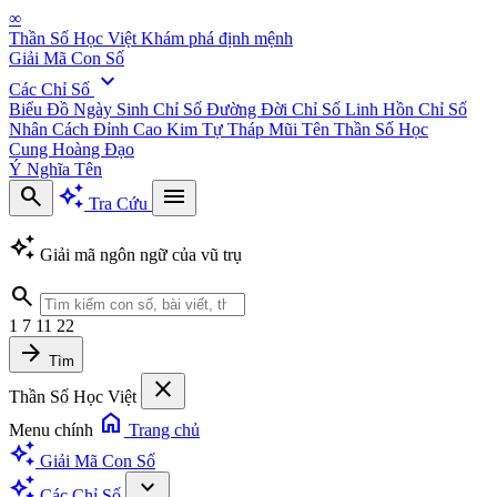
∞
Thần Số Học Việt
Khám phá định mệnh
Giải Mã Con Số
expand_more
Các Chỉ Số
Biểu Đồ Ngày Sinh
Chỉ Số Đường Đời
Chỉ Số Linh Hồn
Chỉ Số
Nhân Cách
Đỉnh Cao Kim Tự Tháp
Mũi Tên Thần Số Học
Cung Hoàng Đạo
Ý Nghĩa Tên
search
auto_awesome
menu
Tra Cứu
auto_awesome
Giải mã ngôn ngữ của vũ trụ
search
1
7
11
22
arrow_forward
Tìm
close
Thần Số Học Việt
home
Menu chính
Trang chủ
auto_awesome
Giải Mã Con Số
auto_awesome
expand_more
Các Chỉ Số