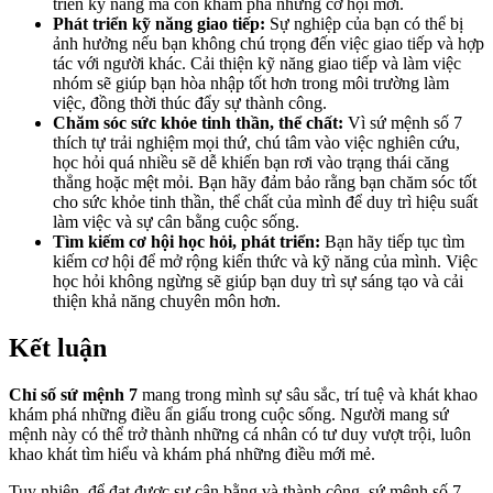
triển kỹ năng mà còn khám phá những cơ hội mới.
Phát triển kỹ năng giao tiếp:
Sự nghiệp của bạn có thể bị
ảnh hưởng nếu bạn không chú trọng đến việc giao tiếp và hợp
tác với người khác. Cải thiện kỹ năng giao tiếp và làm việc
nhóm sẽ giúp bạn hòa nhập tốt hơn trong môi trường làm
việc, đồng thời thúc đẩy sự thành công.
Chăm sóc sức khỏe tinh thần, thể chất:
Vì sứ mệnh số 7
thích tự trải nghiệm mọi thứ, chú tâm vào việc nghiên cứu,
học hỏi quá nhiều sẽ dễ khiến bạn rơi vào trạng thái căng
thẳng hoặc mệt mỏi. Bạn hãy đảm bảo rằng bạn chăm sóc tốt
cho sức khỏe tinh thần, thể chất của mình để duy trì hiệu suất
làm việc và sự cân bằng cuộc sống.
Tìm kiếm cơ hội học hỏi, phát triển:
Bạn hãy tiếp tục tìm
kiếm cơ hội để mở rộng kiến thức và kỹ năng của mình. Việc
học hỏi không ngừng sẽ giúp bạn duy trì sự sáng tạo và cải
thiện khả năng chuyên môn hơn.
Kết luận
Chỉ số sứ mệnh 7
mang trong mình sự sâu sắc, trí tuệ và khát khao
khám phá những điều ẩn giấu trong cuộc sống. Người mang sứ
mệnh này có thể trở thành những cá nhân có tư duy vượt trội, luôn
khao khát tìm hiểu và khám phá những điều mới mẻ.
Tuy nhiên, để đạt được sự cân bằng và thành công, sứ mệnh số 7