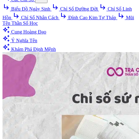
subdirectory_arrow_right
subdirectory_arrow_right
subdirectory_arrow_right
Biểu Đồ Ngày Sinh
Chỉ Số Đường Đời
Chỉ Số Linh
subdirectory_arrow_right
subdirectory_arrow_right
subdirectory_arrow_right
Hồn
Chỉ Số Nhân Cách
Đỉnh Cao Kim Tự Tháp
Mũi
Tên Thần Số Học
auto_awesome
Cung Hoàng Đạo
auto_awesome
Ý Nghĩa Tên
auto_awesome
Khám Phá Định Mệnh