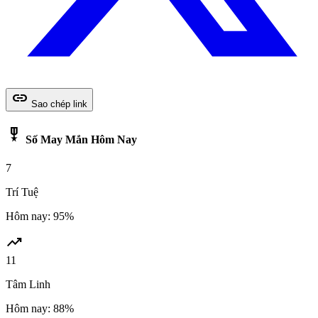
link
Sao chép link
military_tech
Số May Mắn Hôm Nay
7
Trí Tuệ
Hôm nay: 95%
trending_up
11
Tâm Linh
Hôm nay: 88%