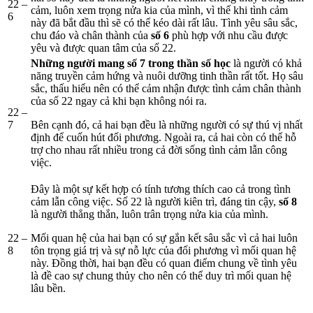
22 –
cảm, luôn xem trọng nửa kia của mình, vì thế khi tình cảm
6
này đã bắt đầu thì sẽ có thể kéo dài rất lâu. Tình yêu sâu sắc,
chu đáo và chân thành của
số 6
phù hợp với nhu cầu được
yêu và được quan tâm của số 22.
Những người mang số 7 trong thần số học
là người có khả
năng truyền cảm hứng và nuôi dưỡng tinh thần rất tốt. Họ sâu
sắc, thấu hiểu nên có thể cảm nhận được tình cảm chân thành
của số 22 ngay cả khi bạn không nói ra.
22 –
7
Bên cạnh đó, cả hai bạn đều là những người có sự thú vị nhất
định để cuốn hút đối phương. Ngoài ra, cả hai còn có thể hỗ
trợ cho nhau rất nhiều trong cả đời sống tình cảm lẫn công
việc.
Đây là một sự kết hợp có tính tương thích cao cả trong tình
cảm lẫn công việc. Số 22 là người kiên trì, đáng tin cậy,
số 8
là người thẳng thắn, luôn trân trọng nửa kia của mình.
22 –
Mối quan hệ của hai bạn có sự gắn kết sâu sắc vì cả hai luôn
8
tôn trọng giá trị và sự nỗ lực của đối phương vì mối quan hệ
này. Đồng thời, hai bạn đều có quan điểm chung về tình yêu
là đề cao sự chung thủy cho nên có thể duy trì mối quan hệ
lâu bền.