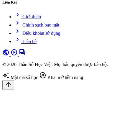
Liên Kết
chevron_right
Giới thiệu
chevron_right
Chính sách bảo mật
chevron_right
Điều khoản sử dụng
chevron_right
Liên hệ
public
play_circle
forum
© 2026 Thần Số Học Việt. Mọi bản quyền được bảo hộ.
auto_awesome
explore
Mật mã số học
Khai mở tiềm năng
arrow_upward