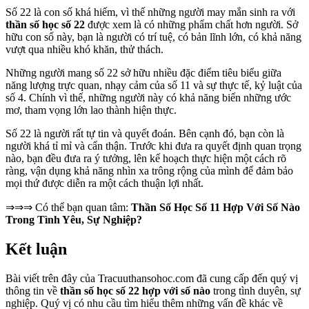
Số 22 là con số khá hiếm, vì thế những người may mắn sinh ra với
thần số học số 22
được xem là có những phẩm chất hơn người. Sở
hữu con số này, bạn là người có trí tuệ, có bản lĩnh lớn, có khả năng
vượt qua nhiều khó khăn, thử thách.
Những người mang số 22 sở hữu nhiều đặc điểm tiêu biểu giữa
năng lượng trực quan, nhạy cảm của số 11 và sự thực tế, kỷ luật của
số 4. Chính vì thế, những người này có khả năng biến những ước
mơ, tham vọng lớn lao thành hiện thực.
Số 22 là người rất tự tin và quyết đoán. Bên cạnh đó, bạn còn là
người khá tỉ mỉ và cẩn thận. Trước khi đưa ra quyết định quan trọng
nào, bạn đều đưa ra ý tưởng, lên kế hoạch thực hiện một cách rõ
ràng, vận dụng khả năng nhìn xa trông rộng của mình để đảm bảo
mọi thứ được diễn ra một cách thuận lợi nhất.
⇒⇒⇒ Có thể bạn quan tâm:
Thần Số Học Số 11 Hợp Với Số Nào
Trong Tình Yêu, Sự Nghiệp?
Kết luận
Bài viết trên đây của Tracuuthansohoc.com đã cung cấp đến quý vị
thông tin về
thần số học số 22 hợp với số nào
trong tình duyên, sự
nghiệp. Quý vị có nhu cầu tìm hiểu thêm những vấn đề khác về