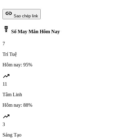
link
Sao chép link
military_tech
Số May Mắn Hôm Nay
7
Trí Tuệ
Hôm nay: 95%
trending_up
11
Tâm Linh
Hôm nay: 88%
trending_up
3
Sáng Tạo