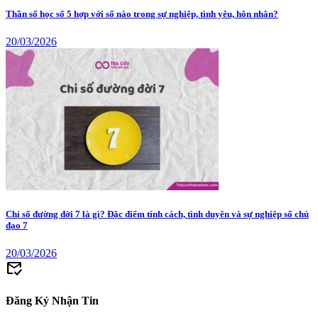
Thần số học số 5 hợp với số nào trong sự nghiệp, tình yêu, hôn nhân?
20/03/2026
Chỉ số đường đời 7 là gì? Đặc điểm tính cách, tình duyên và sự nghiệp số chủ
đạo 7
20/03/2026
mark_email_read
Đăng Ký Nhận Tin