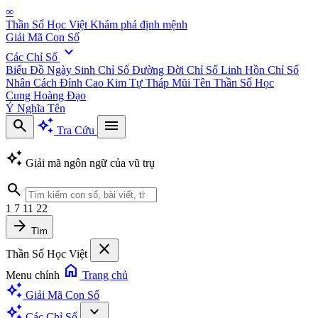
∞
Thần Số Học Việt
Khám phá định mệnh
Giải Mã Con Số
expand_more
Các Chỉ Số
Biểu Đồ Ngày Sinh
Chỉ Số Đường Đời
Chỉ Số Linh Hồn
Chỉ Số
Nhân Cách
Đỉnh Cao Kim Tự Tháp
Mũi Tên Thần Số Học
Cung Hoàng Đạo
Ý Nghĩa Tên
search
auto_awesome
menu
Tra Cứu
auto_awesome
Giải mã ngôn ngữ của vũ trụ
search
1
7
11
22
arrow_forward
Tìm
close
Thần Số Học Việt
home
Menu chính
Trang chủ
auto_awesome
Giải Mã Con Số
auto_awesome
expand_more
Các Chỉ Số