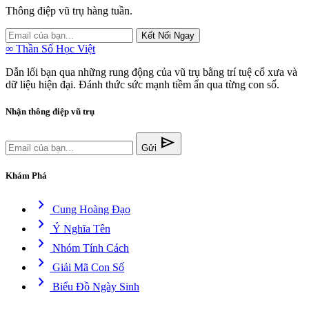
Thông điệp vũ trụ hàng tuần.
Kết Nối Ngay
∞
Thần Số Học Việt
Dẫn lối bạn qua những rung động của vũ trụ bằng trí tuệ cổ xưa và
dữ liệu hiện đại. Đánh thức sức mạnh tiềm ẩn qua từng con số.
Nhận thông điệp vũ trụ
send
Gửi
Khám Phá
chevron_right
Cung Hoàng Đạo
chevron_right
Ý Nghĩa Tên
chevron_right
Nhóm Tính Cách
chevron_right
Giải Mã Con Số
chevron_right
Biểu Đồ Ngày Sinh