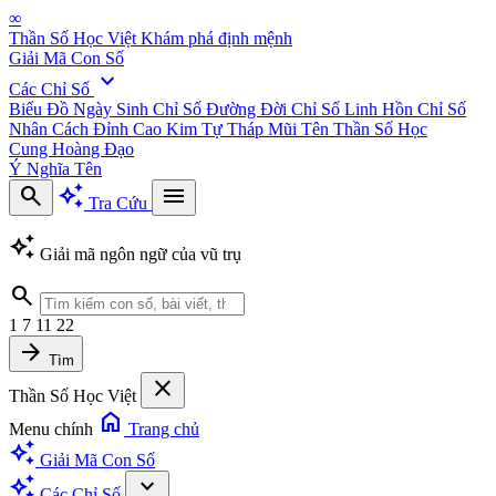
∞
Thần Số Học Việt
Khám phá định mệnh
Giải Mã Con Số
expand_more
Các Chỉ Số
Biểu Đồ Ngày Sinh
Chỉ Số Đường Đời
Chỉ Số Linh Hồn
Chỉ Số
Nhân Cách
Đỉnh Cao Kim Tự Tháp
Mũi Tên Thần Số Học
Cung Hoàng Đạo
Ý Nghĩa Tên
search
auto_awesome
menu
Tra Cứu
auto_awesome
Giải mã ngôn ngữ của vũ trụ
search
1
7
11
22
arrow_forward
Tìm
close
Thần Số Học Việt
home
Menu chính
Trang chủ
auto_awesome
Giải Mã Con Số
auto_awesome
expand_more
Các Chỉ Số