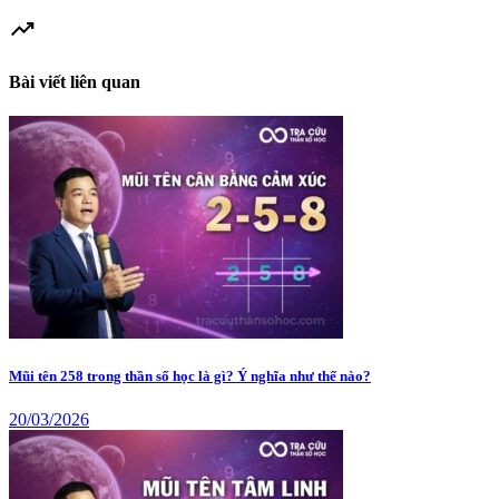
trending_up
Bài viết liên quan
Mũi tên 258 trong thần số học là gì? Ý nghĩa như thế nào?
20/03/2026