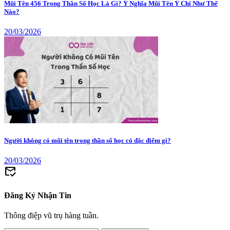
Mũi Tên 456 Trong Thần Số Học Là Gì? Ý Nghĩa Mũi Tên Ý Chí Như Thế
Nào?
20/03/2026
Người không có mũi tên trong thần số học có đặc điểm gì?
20/03/2026
mark_email_read
Đăng Ký Nhận Tin
Thông điệp vũ trụ hàng tuần.