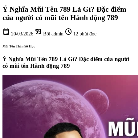
Ý Nghĩa Mũi Tên 789 Là Gì? Đặc điểm
của người có mũi tên Hành động 789
calendar_month
history_edu
schedule
20/03/2026
Bởi admin
12 phút đọc
Mũi Tên Thần Số Học
Ý Nghĩa Mũi Tên 789 Là Gì? Đặc điểm của người
có mũi tên Hành động 789