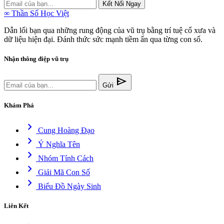
Kết Nối Ngay
∞
Thần Số Học Việt
Dẫn lối bạn qua những rung động của vũ trụ bằng trí tuệ cổ xưa và
dữ liệu hiện đại. Đánh thức sức mạnh tiềm ẩn qua từng con số.
Nhận thông điệp vũ trụ
send
Gửi
Khám Phá
chevron_right
Cung Hoàng Đạo
chevron_right
Ý Nghĩa Tên
chevron_right
Nhóm Tính Cách
chevron_right
Giải Mã Con Số
chevron_right
Biểu Đồ Ngày Sinh
Liên Kết