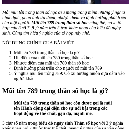
Mỗi mũi tên trong thần số học đều mang trong mình những ý nghĩa
nhất định, phản ánh ưu điểm, nhược điểm và định hướng phát triển
của một người.
Mũi tên 789 trong thần số học
cũng thế, nó là tổ
hợp của 3 số 7 ,8 ,9 nằm trên 3 trục khác nhau của biểu đồ ngày
sinh. Cùng tìm hiểu ý nghĩa của tổ hợp này nhé.
NỘI DUNG CHÍNH CỦA BÀI VIẾT:
Mũi tên 789 trong thần số học là gì?
Ưu điểm của mũi tên 789 trong thần số học
Nhược điểm của mũi tên 789 thần số học
Định hướng phát triển cho người có mũi tên 789
Ý nghĩa mũi tên trống 789: Có xu hướng muốn dựa dẫm vào
người khác
Mũi tên 789 trong thần số học là gì?
Mũi tên 789 trong thần số học còn được gọi là mũi
tên Hành động đại diện cho sự nổi bật trong các
hoạt động về thể chất, gạn dạ, mạnh mẽ.
3 chữ số nằm trong
biểu đồ ngày sinh Thần số học
với 3 ý nghĩa
khác nhau. Số 7 thuộc trục thể chất, mang ý nghĩa của sự vận động,