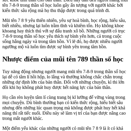
tên 7-8-9 trong thần số học luôn gây ấn tượng với người khác bởi
kiến thức sâu rộng mà họ thu thập được trong quá trình đi.
Mũi tên 7 8 9 yêu thiên nhiên, yêu sự hoà bình, học rộng, hiểu sâu,
biết nhiều, nhưng lại luôn trầm tĩnh và khiêm tốn. Họ không khoe
khoang hay thích thú với sự đấu tranh xô bồ. Những người có trục
7-8-9 trong thần số học yêu thích sự bình yên hơn, cả trong cuộc
sống hằng ngày và trong tâm hồn. Vì lẽ đó, họ được nhiều người
ngưỡng mộ và luôn tìm được sự bình yên trong tâm hồn.
Nhược điểm của mũi tên 789 thần số học
Tuy năng động nhưng người mang mũi tên 7-8-9 trong thần số học
lại dễ có tâm lí hồi hộp, lo lắng và thường không chắc chắn trong
những dự định lớn của bản thân. Đối với những chuyện, kì thi lớn
đôi khi họ không phát huy được hết năng lực của bản thân.
Họ cần rèn luyện tâm lí cùng trang bị kĩ lưỡng để vững vàng trong
mọi chuyện. Dù bình thường bạn có kiến thức rộng, hiểu biết sâu
nhưng đến những lúc quan trọng mà không được phát huy hết khả
năng thì rất tiếc nuối. Điều này sẽ làm vị trí của bạn được nâng cao
trong mắt người khác.
Một điểm yếu khác của những người có mũi tên 7 8 9 là ít có khả