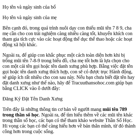
Họ tên và ngày sinh của bố
Họ tên và ngày sinh của mẹ
Bên cạnh đó, trong quá trình nuôi dạy con thiếu mũi tên 7 8 9, cha
mẹ cần cho con trải nghiệm càng nhiều càng tốt, khuyến khích con
tham gia tích cực vào các hoạt động thể dục thể thao hoặc các hoạt
động xã hội khác.
Ngoài ra, để giúp con khắc phục một cách toàn diện hơn khi bị
trống mũi tên 7-8-9 trong biểu đồ, cha mẹ tốt hơn là lựa chọn cho
con một cái tên gọi hoặc tên danh xưng phù hợp. Bằng việc đặt tên
gọi hoặc tên danh xưng thích hợp, con sẽ có được trục Hành động,
sẽ giúp ích rất nhiều cho con sau này. Nếu bạn chưa biết đặt tên hay
đặt danh xưng như thế nào, hãy để Tracuuthansohoc.com giúp bạn
bằng CLICK vào ô dưới đây:
Đăng Ký Đặt Tên Danh Xưng
Trên đây là những thông tin cơ bản về người mang
mũi tên 789
trong thần số học
. Ngoài ra, để tìm hiểu thêm về các mũi tên khác
trong thần số học, các bạn có thể tham khảo website Thần Số Học.
Hi vọng các bạn có thể càng hiểu hơn về bản thân mình, từ đó thành
công hơn trong cuộc sống.