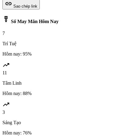
link
Sao chép link
military_tech
Số May Mắn Hôm Nay
7
Trí Tuệ
Hôm nay: 95%
trending_up
11
Tâm Linh
Hôm nay: 88%
trending_up
3
Sáng Tạo
Hôm nay: 76%