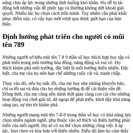
năng chịu áp lực trong những tình huống khó khăn. Họ dễ bị tác
động bởi những vấn đề phức tạp và thường không dứt khoát giải
quyết. Nhiều lúc họ chọn cách trốn tránh. Tuy nhiên cần phải khắc
phục điểm này, có vậy bạn mới vượt qua được giới hạn của bản
thân.
Định hướng phát triển cho người có mũi
tên 789
Những người sở hữu mũi tên 7 8 9 thần số học thích hợp học tập và
phát triển trong môi trường hòa đồng, năng động và vui vẻ. Họ
thích khám phá môi trường, đặc biệt là môi trường thiên nhiên. Đặc
biệt, cha mẹ của họ nên hạn chế những cuộc cãi vã, tranh chấp.
Thay vào đó, nếu họ mắc lỗi, cha mẹ hay nhẹ nhàng khuyên bảo,
chỉ ra lỗi sai và đưa cho họ những hướng đi để cải thiện vấn đề.
Đồng thời, cha mẹ cũng nên dành thời gian cùng con cái cho những
hoạt động vui chơi giải trí, dã ngoại để phát triển, khơi dậy khả năng
sáng tạo, sự tìm tòi khám phá.
Những người mang mũi tên 7-8-9 trong thần số học có khả năng lựa
chọn nhiều ngành nghề, phụ thuộc vào sở thích và thiên hướng phát
triển của mỗi người. Họ sẽ có xu thế chọn những công việc ít áp
lực, bon chen và hòa hợp với thiên nhiên. Điều đó làm họ cảm thấy