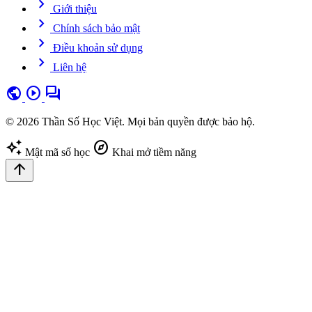
chevron_right
Giới thiệu
chevron_right
Chính sách bảo mật
chevron_right
Điều khoản sử dụng
chevron_right
Liên hệ
public
play_circle
forum
© 2026 Thần Số Học Việt. Mọi bản quyền được bảo hộ.
auto_awesome
explore
Mật mã số học
Khai mở tiềm năng
arrow_upward