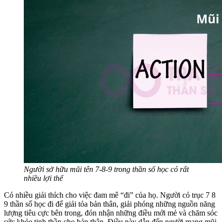
Người sở hữu mũi tên 7-8-9 trong thần số học có rất
nhiều lợi thế
Có nhiều giải thích cho việc đam mê “đi” của họ. Người có trục 7 8
9 thần số học đi để giải tỏa bản thân, giải phóng những nguồn năng
lượng tiêu cực bên trong, đón nhận những điều mới mẻ và chăm sóc
sức khỏe tinh thần cho bản thân. Điều này dẫn đến người mang mũi