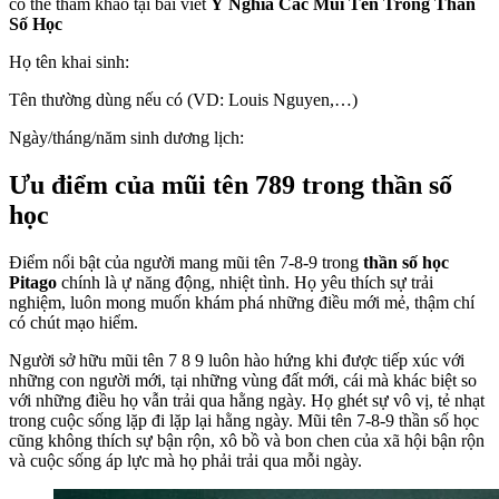
có thể tham khảo tại bài viết
Ý Nghĩa Các Mũi Tên Trong Thần
Số Học
Họ tên khai sinh:
Tên thường dùng nếu có (VD: Louis Nguyen,…)
Ngày/tháng/năm sinh dương lịch:
Ưu điểm của mũi tên 789 trong thần số
học
Điểm nổi bật của người mang mũi tên 7-8-9 trong
thần số học
Pitago
chính là ự năng động, nhiệt tình. Họ yêu thích sự trải
nghiệm, luôn mong muốn khám phá những điều mới mẻ, thậm chí
có chút mạo hiểm.
Người sở hữu mũi tên 7 8 9 luôn hào hứng khi được tiếp xúc với
những con người mới, tại những vùng đất mới, cái mà khác biệt so
với những điều họ vẫn trải qua hằng ngày. Họ ghét sự vô vị, tẻ nhạt
trong cuộc sống lặp đi lặp lại hằng ngày. Mũi tên 7-8-9 thần số học
cũng không thích sự bận rộn, xô bồ và bon chen của xã hội bận rộn
và cuộc sống áp lực mà họ phải trải qua mỗi ngày.