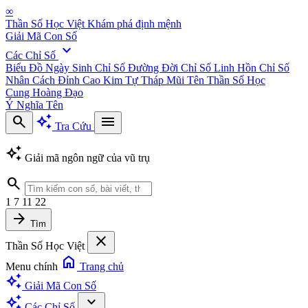
∞
Thần Số Học Việt
Khám phá định mệnh
Giải Mã Con Số
expand_more
Các Chỉ Số
Biểu Đồ Ngày Sinh
Chỉ Số Đường Đời
Chỉ Số Linh Hồn
Chỉ Số
Nhân Cách
Đỉnh Cao Kim Tự Tháp
Mũi Tên Thần Số Học
Cung Hoàng Đạo
Ý Nghĩa Tên
search
auto_awesome
menu
Tra Cứu
auto_awesome
Giải mã ngôn ngữ của vũ trụ
search
1
7
11
22
arrow_forward
Tìm
close
Thần Số Học Việt
home
Menu chính
Trang chủ
auto_awesome
Giải Mã Con Số
auto_awesome
expand_more
Các Chỉ Số