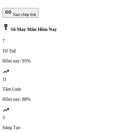
link
Sao chép link
military_tech
Số May Mắn Hôm Nay
7
Trí Tuệ
Hôm nay: 95%
trending_up
11
Tâm Linh
Hôm nay: 88%
trending_up
3
Sáng Tạo