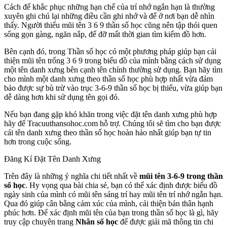
Cách để khắc phục những hạn chế của trí nhớ ngắn hạn là thường
xuyên ghi chú lại những điều cần ghi nhớ và để ở nơi bạn dễ nhìn
thấy. Người thiếu mũi tên 3 6 9 thần số học cũng nên tập thói quen
sống gọn gàng, ngăn nắp, để đỡ mất thời gian tìm kiếm đồ hơn.
Bên cạnh đó, trong Thần số học có một phương pháp giúp bạn cải
thiện mũi tên trống 3 6 9 trong biểu đồ của mình bằng cách sử dụng
một tên danh xưng bên cạnh tên chính thường sử dụng. Bạn hãy tìm
cho mình một danh xưng theo thần số học phù hợp nhất vừa đảm
bảo được sự bù trừ vào trục 3-6-9 thần số học bị thiếu, vừa giúp bạn
dễ dàng hơn khi sử dụng tên gọi đó.
Nếu bạn đang gặp khó khăn trong việc đặt tên danh xưng phù hợp
hãy để Tracuuthansohoc.com hỗ trợ. Chúng tôi sẽ tìm cho bạn được
cái tên danh xưng theo thần số học hoàn hảo nhất giúp bạn tự tin
hơn trong cuộc sống.
Đăng Kí Đặt Tên Danh Xưng
Trên đây là những ý nghĩa chi tiết nhất về
mũi tên 3-6-9 trong thần
số học
. Hy vọng qua bài chia sẻ, bạn có thể xác định được biểu đồ
ngày sinh của mình có mũi tên sáng trí hay mũi tên trí nhớ ngắn hạn.
Qua đó giúp cân bằng cảm xúc của mình, cải thiện bản thân hạnh
phúc hơn. Để xác định mũi tên của bạn trong thần số học là gì, hãy
truy cập chuyên trang
Nhân số học
để được giải mã thông tin chi