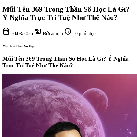
Mũi Tên 369 Trong Thần Số Học Là Gì?
Ý Nghĩa Trục Trí Tuệ Như Thế Nào?
calendar_month
history_edu
schedule
20/03/2026
Bởi admin
10 phút đọc
Mũi Tên Thần Số Học
Mũi Tên 369 Trong Thần Số Học Là Gì? Ý Nghĩa
Trục Trí Tuệ Như Thế Nào?