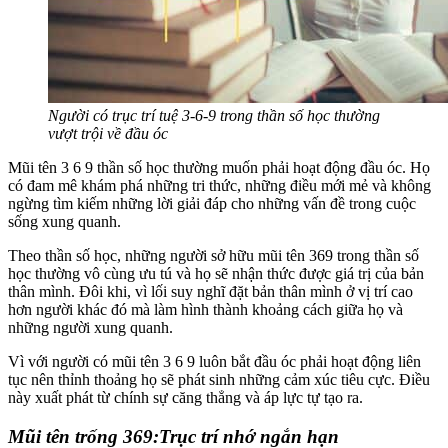
Người có trục trí tuệ 3-6-9 trong thần số học thường
vượt trội về đầu óc
Mũi tên 3 6 9 thần số học thường muốn phải hoạt động đầu óc. Họ
có đam mê khám phá những tri thức, những điều mới mẻ và không
ngừng tìm kiếm những lời giải đáp cho những vấn đề trong cuộc
sống xung quanh.
Theo thần số học, những người sở hữu mũi tên 369 trong thần số
học thường vô cùng ưu tú và họ sẽ nhận thức được giá trị của bản
thân mình. Đôi khi, vì lối suy nghĩ đặt bản thân mình ở vị trí cao
hơn người khác đó mà làm hình thành khoảng cách giữa họ và
những người xung quanh.
Vì với người có mũi tên 3 6 9 luôn bắt đầu óc phải hoạt động liên
tục nên thỉnh thoảng họ sẽ phát sinh những cảm xúc tiêu cực. Điều
này xuất phát từ chính sự căng thẳng và áp lực tự tạo ra.
Mũi tên trống 369:Trục trí nhớ ngắn hạn