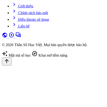
chevron_right
Giới thiệu
chevron_right
Chính sách bảo mật
chevron_right
Điều khoản sử dụng
chevron_right
Liên hệ
public
play_circle
forum
© 2026 Thần Số Học Việt. Mọi bản quyền được bảo hộ.
auto_awesome
explore
Mật mã số học
Khai mở tiềm năng
arrow_upward