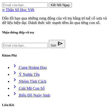
Kết Nối Ngay
∞
Thần Số Học Việt
Dẫn lối bạn qua những rung động của vũ trụ bằng trí tuệ cổ xưa và
dữ liệu hiện đại. Đánh thức sức mạnh tiềm ẩn qua từng con số.
Nhận thông điệp vũ trụ
send
Gửi
Khám Phá
chevron_right
Cung Hoàng Đạo
chevron_right
Ý Nghĩa Tên
chevron_right
Nhóm Tính Cách
chevron_right
Giải Mã Con Số
chevron_right
Biểu Đồ Ngày Sinh
Liên Kết