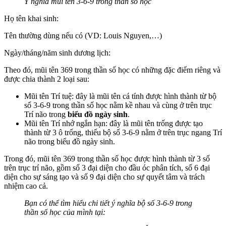
Ý nghĩa mũi tên 3-6-9 trong thần số học
Họ tên khai sinh:
Tên thường dùng nếu có (VD: Louis Nguyen,…)
Ngày/tháng/năm sinh dương lịch:
Theo đó, mũi tên 369 trong thần số học có những đặc điểm riêng và
được chia thành 2 loại sau:
Mũi tên Trí tuệ: đây là mũi tên cá tính được hình thành từ bộ
số 3-6-9 trong thần số học nằm kề nhau và cùng ở trên trục
Trí não trong
biểu đồ ngày sinh
.
Mũi tên Trí nhớ ngắn hạn: đây là mũi tên trống được tạo
thành từ 3 ô trống, thiếu bộ số 3-6-9 nằm ở trên trục ngang Trí
não trong biểu đồ ngày sinh.
Trong đó, mũi tên 369 trong thần số học được hình thành từ 3 số
trên trục trí não, gồm số 3 đại diện cho đầu óc phân tích, số 6 đại
diện cho sự sáng tạo và số 9 đại diện cho sự quyết tâm và trách
nhiệm cao cả.
Bạn có thể tìm hiểu chi tiết ý nghĩa bộ số 3-6-9 trong
thần số học của mình tại: