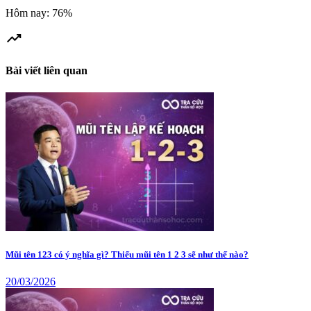
Hôm nay: 76%
trending_up
Bài viết liên quan
Mũi tên 123 có ý nghĩa gì? Thiếu mũi tên 1 2 3 sẽ như thế nào?
20/03/2026