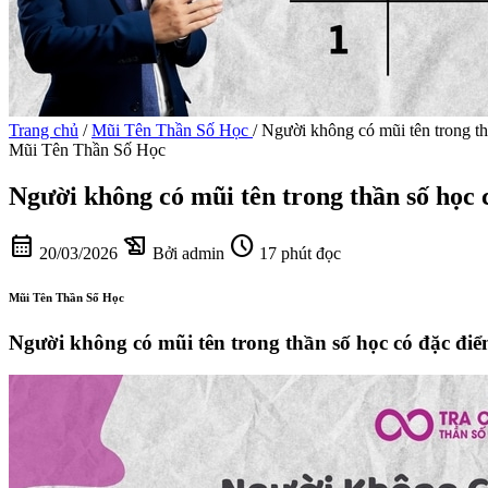
Trang chủ
/
Mũi Tên Thần Số Học
/
Người không có mũi tên trong th
Mũi Tên Thần Số Học
Người không có mũi tên trong thần số học 
calendar_month
history_edu
schedule
20/03/2026
Bởi admin
17 phút đọc
Mũi Tên Thần Số Học
Người không có mũi tên trong thần số học có đặc điể