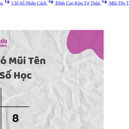
subdirectory_arrow_right
subdirectory_arrow_right
subdirectory_arrow_right
ồn
Chỉ Số Nhân Cách
Đỉnh Cao Kim Tự Tháp
Mũi Tên T