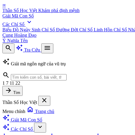
∞
Thần Số Học Việt
Khám phá định mệnh
Giải Mã Con Số
expand_more
Các Chỉ Số
Biểu Đồ Ngày Sinh
Chỉ Số Đường Đời
Chỉ Số Linh Hồn
Chỉ Số Nh
Cung Hoàng Đạo
Ý Nghĩa Tên
search
auto_awesome
menu
Tra Cứu
auto_awesome
Giải mã ngôn ngữ của vũ trụ
search
1
7
11
22
arrow_forward
Tìm
close
Thần Số Học Việt
home
Menu chính
Trang chủ
auto_awesome
Giải Mã Con Số
auto_awesome
expand_more
Các Chỉ Số