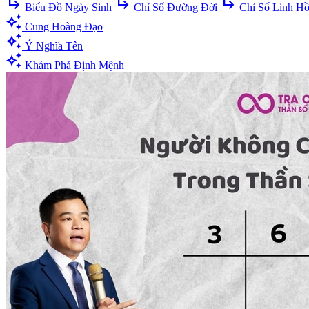
subdirectory_arrow_right
subdirectory_arrow_right
subdirectory_arrow_right
Biểu Đồ Ngày Sinh
Chỉ Số Đường Đời
Chỉ Số Linh H
auto_awesome
Cung Hoàng Đạo
auto_awesome
Ý Nghĩa Tên
auto_awesome
Khám Phá Định Mệnh