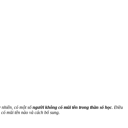
y nhiên, có một số
người không có mũi tên trong thần số học
. Điều
g có mũi tên nào và cách bổ sung.