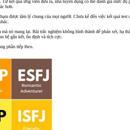
. Từ kết quả ứng viên đưa ra, nhà tuyển dụng có thể đánh giá mức độ p
xác hơn.
chạm được tâm lý chung của mọi người. Chưa kể đến việc kết quả test
khác.
mà nó mang lại. Bài trắc nghiệm không hình thành để phán xét, hạ thấp
n hệ gắn kết, ổn định và tích cực.
ng phần tiếp theo.