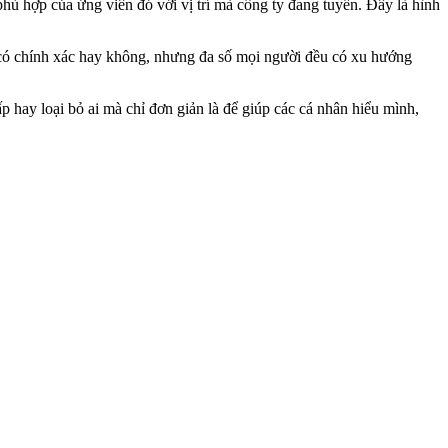
hù hợp của ứng viên đó với vị trí mà công ty đang tuyển. Đây là hình
 có chính xác hay không, nhưng đa số mọi người đều có xu hướng
 hay loại bỏ ai mà chỉ đơn giản là để giúp các cá nhân hiểu mình,