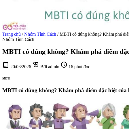
Trang chủ
/
Nhóm Tính Cách
/
MBTI có đúng không? Khám phá điểm 
Nhóm Tính Cách
MBTI có đúng không? Khám phá điểm đặc b
calendar_month
history_edu
schedule
20/03/2026
Bởi admin
16 phút đọc
MBTI
MBTI có đúng không? Khám phá điểm đặc biệt của b