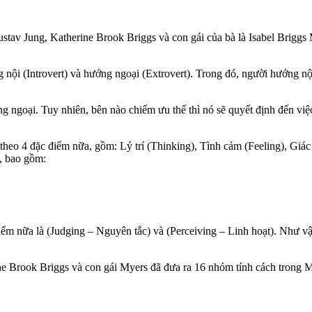
tav Jung, Katherine Brook Briggs và con gái của bà là Isabel Briggs 
nội (Introvert) và hướng ngoại (Extrovert). Trong đó, người hướng nộ
ớng ngoại. Tuy nhiên, bên nào chiếm ưu thế thì nó sẽ quyết định đến việ
 theo 4 đặc điểm nữa, gồm: Lý trí (Thinking), Tình cảm (Feeling), Giác
n, bao gồm:
ểm nữa là (Judging – Nguyên tắc) và (Perceiving – Linh hoạt). Như vậ
rine Brook Briggs và con gái Myers đã đưa ra 16 nhóm tính cách trong 