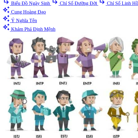
subdirectory_arrow_right
subdirectory_arrow_right
subdirectory_arrow_right
Biểu Đồ Ngày Sinh
Chỉ Số Đường Đời
Chỉ Số Linh H
auto_awesome
Cung Hoàng Đạo
auto_awesome
Ý Nghĩa Tên
auto_awesome
Khám Phá Định Mệnh