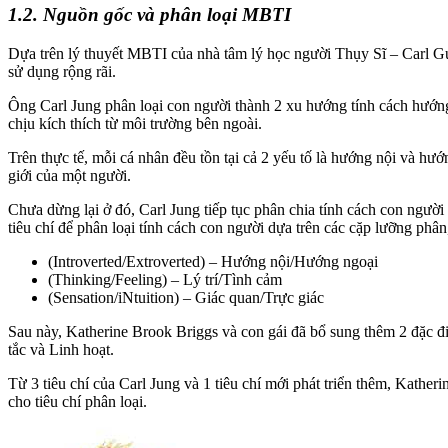
1.2. Nguồn gốc và phân loại MBTI
Dựa trên lý thuyết MBTI của nhà tâm lý học người Thụy Sĩ – Carl Gus
sử dụng rộng rãi.
Ông Carl Jung phân loại con người thành 2 xu hướng tính cách hướng 
chịu kích thích từ môi trường bên ngoài.
Trên thực tế, mỗi cá nhân đều tồn tại cả 2 yếu tố là hướng nội và hư
giới của một người.
Chưa dừng lại ở đó, Carl Jung tiếp tục phân chia tính cách con người
tiêu chí để phân loại tính cách con người dựa trên các cặp lưỡng phâ
(Introverted/Extroverted) – Hướng nội/Hướng ngoại
(Thinking/Feeling) – Lý trí/Tình cảm
(Sensation/iNtuition) – Giác quan/Trực giác
Sau này, Katherine Brook Briggs và con gái đã bổ sung thêm 2 đặc đi
tắc và Linh hoạt.
Từ 3 tiêu chí của Carl Jung và 1 tiêu chí mới phát triển thêm, Kathe
cho tiêu chí phân loại.