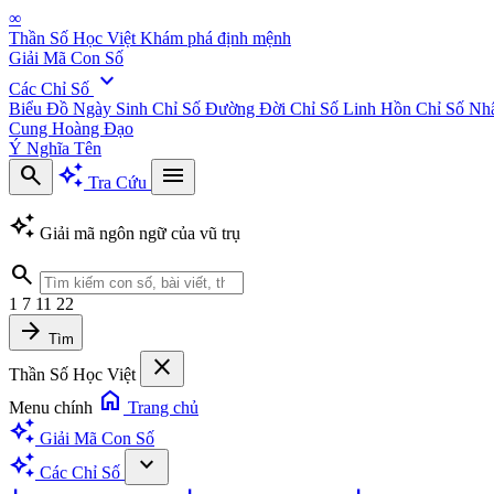
∞
Thần Số Học Việt
Khám phá định mệnh
Giải Mã Con Số
expand_more
Các Chỉ Số
Biểu Đồ Ngày Sinh
Chỉ Số Đường Đời
Chỉ Số Linh Hồn
Chỉ Số Nh
Cung Hoàng Đạo
Ý Nghĩa Tên
search
auto_awesome
menu
Tra Cứu
auto_awesome
Giải mã ngôn ngữ của vũ trụ
search
1
7
11
22
arrow_forward
Tìm
close
Thần Số Học Việt
home
Menu chính
Trang chủ
auto_awesome
Giải Mã Con Số
auto_awesome
expand_more
Các Chỉ Số