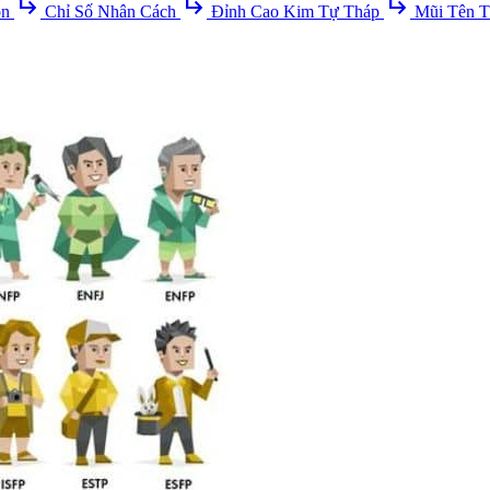
subdirectory_arrow_right
subdirectory_arrow_right
subdirectory_arrow_right
ồn
Chỉ Số Nhân Cách
Đỉnh Cao Kim Tự Tháp
Mũi Tên T