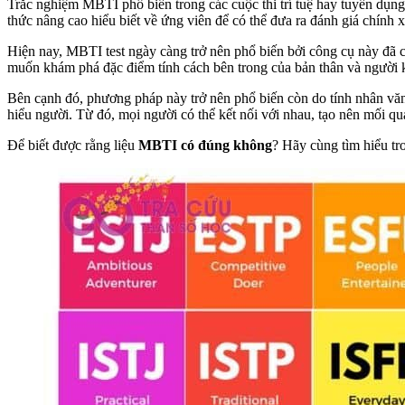
Trắc nghiệm MBTI phổ biến trong các cuộc thi trí tuệ hay tuyển dụng
thức nâng cao hiểu biết về ứng viên để có thể đưa ra đánh giá chính 
Hiện nay, MBTI test ngày càng trở nên phổ biến bởi công cụ này đã 
muốn khám phá đặc điểm tính cách bên trong của bản thân và người 
Bên cạnh đó, phương pháp này trở nên phổ biến còn do tính nhân văn 
hiểu người. Từ đó, mọi người có thể kết nối với nhau, tạo nên mối qua
Để biết được rằng liệu
MBTI có đúng không
? Hãy cùng tìm hiểu tro