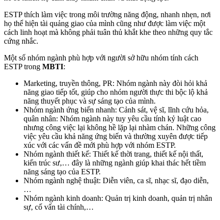
ESTP thích làm việc trong môi trường năng động, nhanh nhẹn, nơi
họ thể hiện tài quảng giao của mình cũng như được làm việc một
cách linh hoạt mà không phải tuân thủ khắt khe theo những quy tắc
cứng nhắc.
Một số nhóm ngành phù hợp với người sở hữu nhóm tính cách
ESTP trong
MBTI
:
Marketing, truyền thông, PR: Nhóm ngành này đòi hỏi khả
năng giao tiếp tốt, giúp cho nhóm người thực thi bộc lộ khả
năng thuyết phục và sự sáng tạo của mình.
Nhóm ngành ứng biến nhanh: Cảnh sát, vệ sĩ, lĩnh cứu hỏa,
quân nhân: Nhóm ngành này tuy yêu cầu tính kỷ luật cao
nhưng công việc lại không hề lặp lại nhàm chán. Những công
việc yêu cầu khả năng ứng biến và thường xuyên được tiếp
xúc với các vấn đề mới phù hợp với nhóm ESTP.
Nhóm ngành thiết kế: Thiết kế thời trang, thiết kế nội thất,
kiến trúc sư,… đây là những ngành giúp khai thác hết tiềm
năng sáng tạo của ESTP.
Nhóm ngành nghệ thuật: Diễn viên, ca sĩ, nhạc sĩ, đạo diễn,
…
Nhóm ngành kinh doanh: Quản trị kinh doanh, quản trị nhân
sự, cố vấn tài chính,…