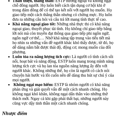
Thân thiện, thẳng thắn:
ESTP hướng ngoại và không ngại
chỗ đông người. Họ luôn biết cách tận dụng cơ hội khi ở
trong đám đông để có thể tạo kết nối với người họ muốn. Họ
giao tiếp một cách thẳng thắn nhưng có chừng mực. Họ luôn
đưa ra những câu hỏi và câu trả lời mang tính thực tế cao.
Khả năng ngoại giao tốt:
Những nhà thực thi có khả năng
ngoại giao, thuyết phục tài tình. Họ không chỉ giao tiếp bằng
lời nói mà còn truyền đạt thông qua giao tiếp phi ngôn ngữ,
ngôn ngữ cơ thể,… Nhờ khả năng tập trung vào tiểu tiết mà
họ nhìn ra những vấn đề người khác khó thấy được, từ đó, họ
dễ dàng nắm bắt được thái độ, động cơ, mong muốn của đối
phương.
Luôn tỏa ra năng lượng tích cực:
Là người có tính cách sôi
nổi, hoạt bát và năng động, ESTP luôn mang trong mình năng
lượng tích cực và họ lan tỏa nguồn năng lượng ấy đến với
người khác. Không những thế, họ còn là người có cách nói
chuyện hài hước và lôi cuốn nên dễ dàng thu hút sự chú ý của
mọi người.
Không ngại mạo hiểm:
ESTP là nhóm người có khả năng
phản ứng và giải quyết vấn đề một cách nhanh chóng. Họ
không ngại khó khăn, không ngại dấn thân vào những thử
thách mới. Ngay cả khi gặp phải thất bại, những người này
cũng vực dậy tinh thần một cách nhanh chóng.
Nhược điểm