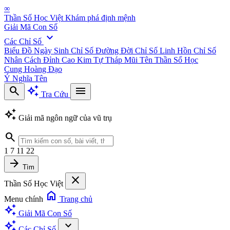
∞
Thần Số Học Việt
Khám phá định mệnh
Giải Mã Con Số
expand_more
Các Chỉ Số
Biểu Đồ Ngày Sinh
Chỉ Số Đường Đời
Chỉ Số Linh Hồn
Chỉ Số
Nhân Cách
Đỉnh Cao Kim Tự Tháp
Mũi Tên Thần Số Học
Cung Hoàng Đạo
Ý Nghĩa Tên
search
auto_awesome
menu
Tra Cứu
auto_awesome
Giải mã ngôn ngữ của vũ trụ
search
1
7
11
22
arrow_forward
Tìm
close
Thần Số Học Việt
home
Menu chính
Trang chủ
auto_awesome
Giải Mã Con Số
auto_awesome
expand_more
Các Chỉ Số