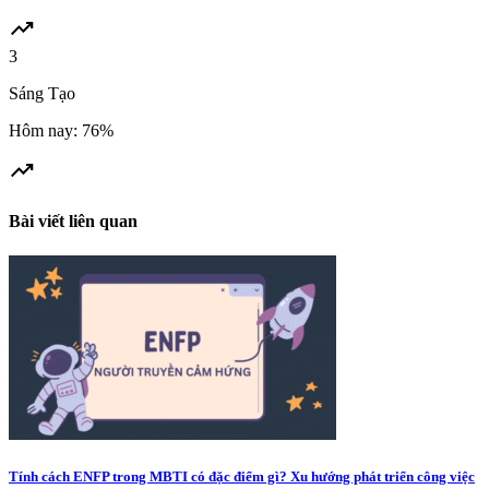
trending_up
3
Sáng Tạo
Hôm nay: 76%
trending_up
Bài viết liên quan
Tính cách ENFP trong MBTI có đặc điểm gì? Xu hướng phát triển công việc