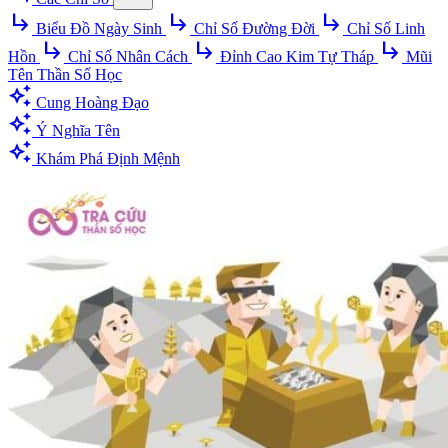
subdirectory_arrow_right
subdirectory_arrow_right
subdirectory_arrow_right
Biểu Đồ Ngày Sinh
Chỉ Số Đường Đời
Chỉ Số Linh
subdirectory_arrow_right
subdirectory_arrow_right
subdirectory_arrow_right
Hồn
Chỉ Số Nhân Cách
Đỉnh Cao Kim Tự Tháp
Mũi
Tên Thần Số Học
auto_awesome
Cung Hoàng Đạo
auto_awesome
Ý Nghĩa Tên
auto_awesome
Khám Phá Định Mệnh