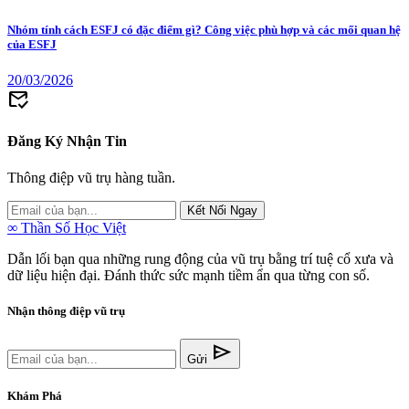
Nhóm tính cách ESFJ có đặc điểm gì? Công việc phù hợp và các mối quan hệ
của ESFJ
20/03/2026
mark_email_read
Đăng Ký Nhận Tin
Thông điệp vũ trụ hàng tuần.
Kết Nối Ngay
∞
Thần Số Học Việt
Dẫn lối bạn qua những rung động của vũ trụ bằng trí tuệ cổ xưa và
dữ liệu hiện đại. Đánh thức sức mạnh tiềm ẩn qua từng con số.
Nhận thông điệp vũ trụ
send
Gửi
Khám Phá