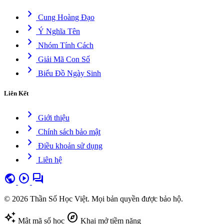
chevron_right
Cung Hoàng Đạo
chevron_right
Ý Nghĩa Tên
chevron_right
Nhóm Tính Cách
chevron_right
Giải Mã Con Số
chevron_right
Biểu Đồ Ngày Sinh
Liên Kết
chevron_right
Giới thiệu
chevron_right
Chính sách bảo mật
chevron_right
Điều khoản sử dụng
chevron_right
Liên hệ
public
play_circle
forum
© 2026 Thần Số Học Việt. Mọi bản quyền được bảo hộ.
auto_awesome
explore
Mật mã số học
Khai mở tiềm năng