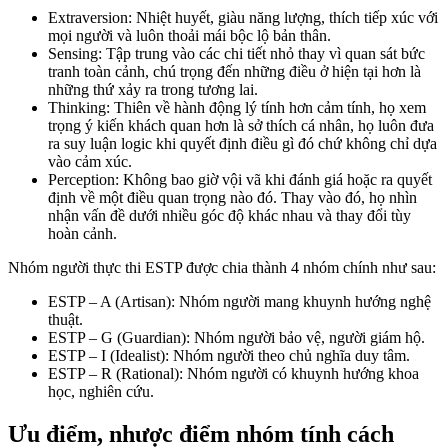
Extraversion: Nhiệt huyết, giàu năng lượng, thích tiếp xúc với
mọi người và luôn thoải mái bộc lộ bản thân.
Sensing: Tập trung vào các chi tiết nhỏ thay vì quan sát bức
tranh toàn cảnh, chú trọng đến những điều ở hiện tại hơn là
những thứ xảy ra trong tương lai.
Thinking: Thiên về hành động lý tính hơn cảm tính, họ xem
trọng ý kiến khách quan hơn là sở thích cá nhân, họ luôn đưa
ra suy luận logic khi quyết định điều gì đó chứ không chỉ dựa
vào cảm xúc.
Perception: Không bao giờ vội vã khi đánh giá hoặc ra quyết
định về một điều quan trọng nào đó. Thay vào đó, họ nhìn
nhận vấn đề dưới nhiều góc độ khác nhau và thay đổi tùy
hoàn cảnh.
Nhóm người thực thi ESTP được chia thành 4 nhóm chính như sau:
ESTP – A (Artisan): Nhóm người mang khuynh hướng nghệ
thuật.
ESTP – G (Guardian): Nhóm người bảo vệ, người giám hộ.
ESTP – I (Idealist): Nhóm người theo chủ nghĩa duy tâm.
ESTP – R (Rational): Nhóm người có khuynh hướng khoa
học, nghiên cứu.
Ưu điểm, nhược điểm nhóm tính cách