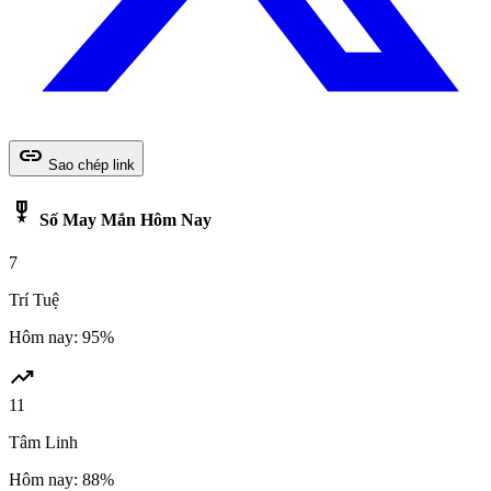
link
Sao chép link
military_tech
Số May Mắn Hôm Nay
7
Trí Tuệ
Hôm nay: 95%
trending_up
11
Tâm Linh
Hôm nay: 88%