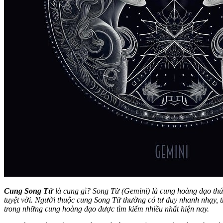
Cung Song Tử
là cung gì? Song Tử (Gemini) là cung hoàng đạo thứ b
tuyệt vời. Người thuộc cung Song Tử thường có tư duy nhanh nhạy, t
trong những cung hoàng đạo được tìm kiếm nhiều nhất hiện nay.