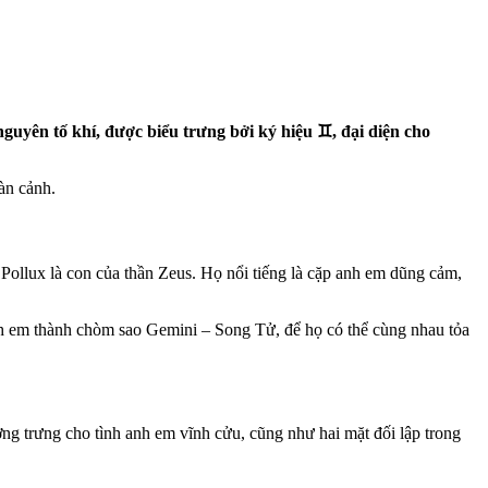
uyên tố khí, được biểu trưng bởi ký hiệu ♊︎, đại diện cho
àn cảnh.
 Pollux là con của thần Zeus. Họ nổi tiếng là cặp anh em dũng cảm,
anh em thành chòm sao Gemini – Song Tử, để họ có thể cùng nhau tỏa
ượng trưng cho tình anh em vĩnh cửu, cũng như hai mặt đối lập trong