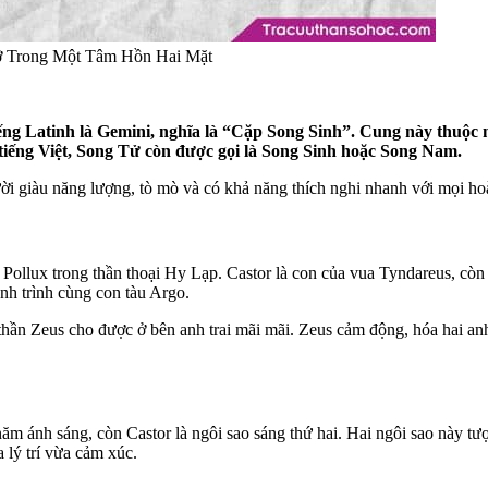
ỡ Trong Một Tâm Hồn Hai Mặt
ếng Latinh là Gemini, nghĩa là “Cặp Song Sinh”. Cung này thuộc ng
g tiếng Việt, Song Tử còn được gọi là Song Sinh hoặc Song Nam.
i giàu năng lượng, tò mò và có khả năng thích nghi nhanh với mọi ho
 Pollux trong thần thoại Hy Lạp. Castor là con của vua Tyndareus, còn
nh trình cùng con tàu Argo.
n thần Zeus cho được ở bên anh trai mãi mãi. Zeus cảm động, hóa hai 
 năm ánh sáng, còn Castor là ngôi sao sáng thứ hai. Hai ngôi sao này t
 lý trí vừa cảm xúc.