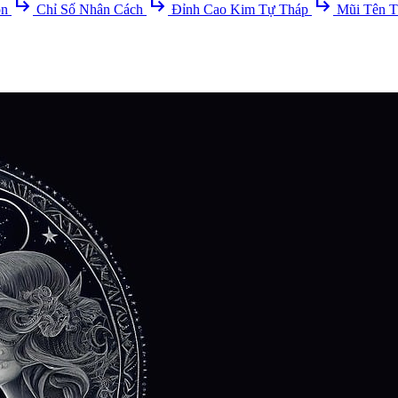
subdirectory_arrow_right
subdirectory_arrow_right
subdirectory_arrow_right
ồn
Chỉ Số Nhân Cách
Đỉnh Cao Kim Tự Tháp
Mũi Tên T