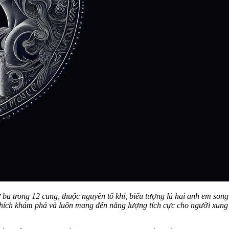
a trong 12 cung, thuộc nguyên tố khí, biểu tượng là hai anh em song s
hích khám phá và luôn mang đến năng lượng tích cực cho người xung q