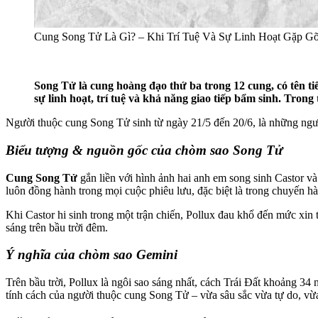
Cung Song Tử Là Gì? – Khi Trí Tuệ Và Sự Linh Hoạt Gặp G
Song Tử là cung hoàng đạo thứ ba trong 12 cung, có tên ti
sự linh hoạt, trí tuệ và khả năng giao tiếp bẩm sinh. Tron
Người thuộc cung Song Tử sinh từ ngày 21/5 đến 20/6, là những ngườ
Biểu tượng & nguồn gốc của chòm sao Song Tử
Cung Song Tử
gắn liền với hình ảnh hai anh em song sinh Castor và
luôn đồng hành trong mọi cuộc phiêu lưu, đặc biệt là trong chuyến hà
Khi Castor hi sinh trong một trận chiến, Pollux đau khổ đến mức xi
sáng trên bầu trời đêm.
Ý nghĩa của chòm sao Gemini
Trên bầu trời, Pollux là ngôi sao sáng nhất, cách Trái Đất khoảng 34
tính cách của người thuộc cung Song Tử – vừa sâu sắc vừa tự do, vừa