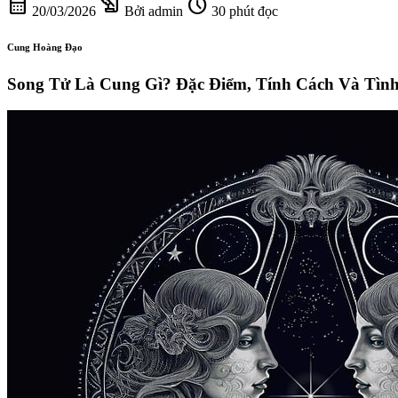
calendar_month
history_edu
schedule
20/03/2026
Bởi admin
30 phút đọc
Cung Hoàng Đạo
Song Tử Là Cung Gì? Đặc Điểm, Tính Cách Và Tìn