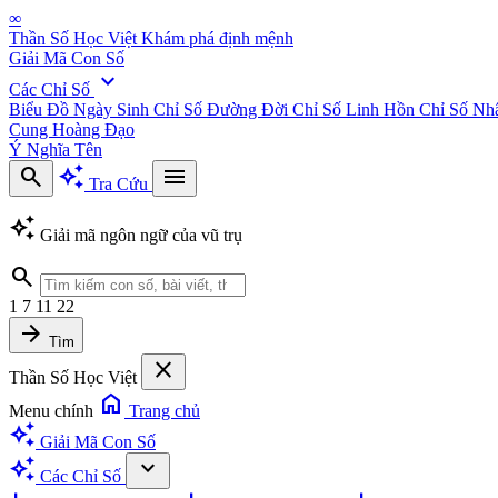
∞
Thần Số Học Việt
Khám phá định mệnh
Giải Mã Con Số
expand_more
Các Chỉ Số
Biểu Đồ Ngày Sinh
Chỉ Số Đường Đời
Chỉ Số Linh Hồn
Chỉ Số Nh
Cung Hoàng Đạo
Ý Nghĩa Tên
search
auto_awesome
menu
Tra Cứu
auto_awesome
Giải mã ngôn ngữ của vũ trụ
search
1
7
11
22
arrow_forward
Tìm
close
Thần Số Học Việt
home
Menu chính
Trang chủ
auto_awesome
Giải Mã Con Số
auto_awesome
expand_more
Các Chỉ Số