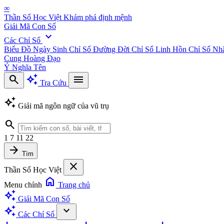
∞
Thần Số Học Việt
Khám phá định mệnh
Giải Mã Con Số
expand_more
Các Chỉ Số
Biểu Đồ Ngày Sinh
Chỉ Số Đường Đời
Chỉ Số Linh Hồn
Chỉ Số Nh
Cung Hoàng Đạo
Ý Nghĩa Tên
search
auto_awesome
menu
Tra Cứu
auto_awesome
Giải mã ngôn ngữ của vũ trụ
search
1
7
11
22
arrow_forward
Tìm
close
Thần Số Học Việt
home
Menu chính
Trang chủ
auto_awesome
Giải Mã Con Số
auto_awesome
expand_more
Các Chỉ Số