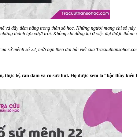
ẽ và đầy tiềm năng trong thần số học. Những người mang chỉ số này 
a những thành tựu vượt trội. Không chỉ dừng lại ở việc đạt được thành 
p của sứ mệnh số 22, mời bạn theo dõi bài viết của Tracuuthansohoc.c
ện, thực tế, can đảm và có sức hút. Họ được xem là “bậc thầy kiế