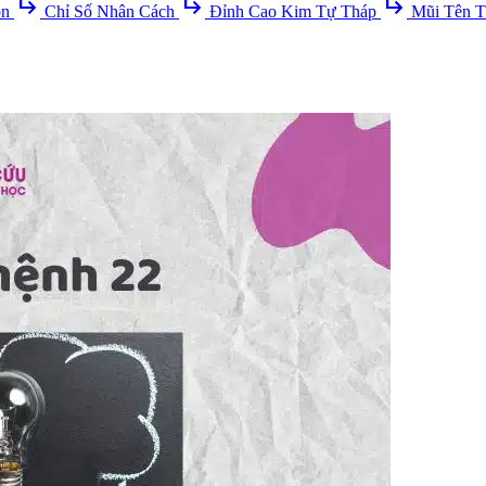
subdirectory_arrow_right
subdirectory_arrow_right
subdirectory_arrow_right
ồn
Chỉ Số Nhân Cách
Đỉnh Cao Kim Tự Tháp
Mũi Tên T