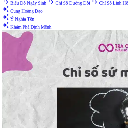
subdirectory_arrow_right
subdirectory_arrow_right
subdirectory_arrow_right
Biểu Đồ Ngày Sinh
Chỉ Số Đường Đời
Chỉ Số Linh H
auto_awesome
Cung Hoàng Đạo
auto_awesome
Ý Nghĩa Tên
auto_awesome
Khám Phá Định Mệnh