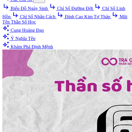
subdirectory_arrow_right
subdirectory_arrow_right
subdirectory_arrow_right
Biểu Đồ Ngày Sinh
Chỉ Số Đường Đời
Chỉ Số Linh
subdirectory_arrow_right
subdirectory_arrow_right
subdirectory_arrow_right
Hồn
Chỉ Số Nhân Cách
Đỉnh Cao Kim Tự Tháp
Mũi
Tên Thần Số Học
auto_awesome
Cung Hoàng Đạo
auto_awesome
Ý Nghĩa Tên
auto_awesome
Khám Phá Định Mệnh