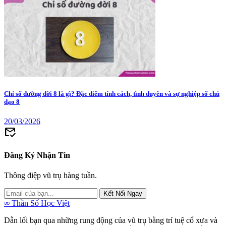
Chỉ số đường đời 8 là gì? Đặc điểm tính cách, tình duyên và sự nghiệp số chủ
đạo 8
20/03/2026
mark_email_read
Đăng Ký Nhận Tin
Thông điệp vũ trụ hàng tuần.
Kết Nối Ngay
∞
Thần Số Học Việt
Dẫn lối bạn qua những rung động của vũ trụ bằng trí tuệ cổ xưa và