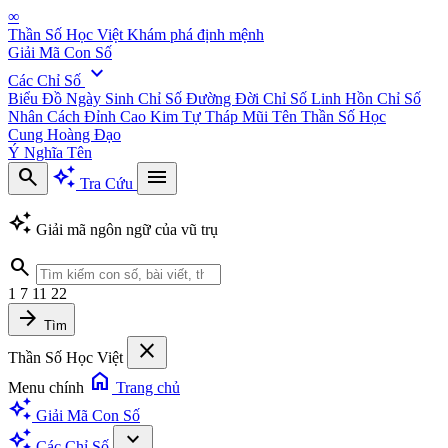
∞
Thần Số Học Việt
Khám phá định mệnh
Giải Mã Con Số
expand_more
Các Chỉ Số
Biểu Đồ Ngày Sinh
Chỉ Số Đường Đời
Chỉ Số Linh Hồn
Chỉ Số
Nhân Cách
Đỉnh Cao Kim Tự Tháp
Mũi Tên Thần Số Học
Cung Hoàng Đạo
Ý Nghĩa Tên
search
auto_awesome
menu
Tra Cứu
auto_awesome
Giải mã ngôn ngữ của vũ trụ
search
1
7
11
22
arrow_forward
Tìm
close
Thần Số Học Việt
home
Menu chính
Trang chủ
auto_awesome
Giải Mã Con Số
auto_awesome
expand_more
Các Chỉ Số