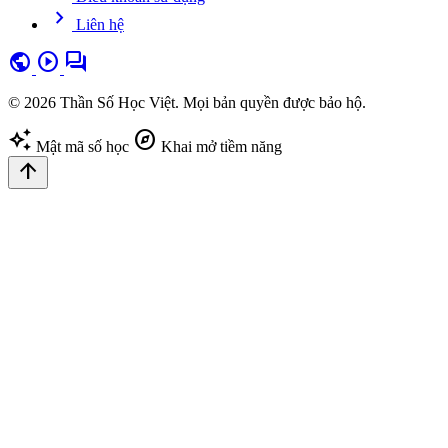
chevron_right
Liên hệ
public
play_circle
forum
© 2026 Thần Số Học Việt. Mọi bản quyền được bảo hộ.
auto_awesome
explore
Mật mã số học
Khai mở tiềm năng
arrow_upward