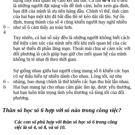
dựng một mối quan hệ cam kết lâu dài. Cả hai
số 4
và 6 đều
là những người đặt nặng vấn đề tình cảm, luôn xem gia đình,
bạn đời của mình là ưu tiên hàng đầu. Chính vì thế, tình cảm
của hai bạn một khi đã bắt đầu thì sẽ kéo dài rất lâu. Sự ổn
định, trung thành của số 4 cũng khiến người hay nghĩ nhiều
6 –
như số 6 cảm thấy an toàn hơn.
4
Tuy nhiên, cả hai số này đều là những người không biết cách
thể hiện cảm xúc của mình nên đôi khi mối quan hệ của các
bạn sẽ thiếu đi phần lãng mạn. Thoải mái chia sẻ cảm xúc với
đối phương là cách giúp bạn giữ cho mối quan hệ của mình
không bị tẻ nhạt đi theo thời gian.
Sự giống nhau giữa hai người cùng mang số 6 khiến các bạn
có sự thấu hiểu tự nhiên dành cho nhau. Lòng tốt, sự nhẹ
6 –
nhàng, bao dung chính là thứ khiến các bạn thu hút lẫn nhau.
6
Hai bạn mang lại cho nhau cảm giác ấm áp, được yêu thương,
hai bạn luôn trân trọng tình yêu thương và lòng tốt của đối
phương.
Thần số học số 6 hợp với số nào trong công việc?
Các con số phù hợp với thần số học số 6 trong công
việc là số 4, số 8, và số 10.