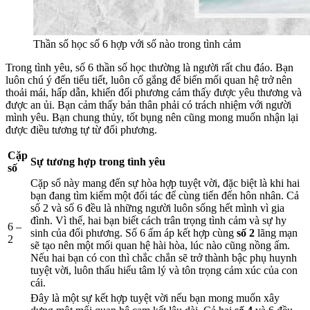
Thần số học số 6 hợp với số nào trong tình cảm
Trong tình yêu, số 6 thần số học thường là người rất chu đáo. Bạn
luôn chú ý đến tiểu tiết, luôn cố gắng để biến mối quan hệ trở nên
thoải mái, hấp dẫn, khiến đối phương cảm thấy được yêu thương và
được an ủi. Bạn cảm thấy bản thân phải có trách nhiệm với người
mình yêu. Bạn chung thủy, tốt bụng nên cũng mong muốn nhận lại
được điều tương tự từ đối phương.
Cặp
Sự tương hợp trong tình yêu
số
Cặp số này mang đến sự hòa hợp tuyệt vời, đặc biệt là khi hai
bạn đang tìm kiếm một đối tác để cùng tiến đến hôn nhân. Cả
số 2 và số 6 đều là những người luôn sống hết mình vì gia
đình. Vì thế, hai bạn biết cách trân trọng tình cảm và sự hy
6 –
sinh của đối phương. Số 6 ấm áp kết hợp cùng
số 2
lãng mạn
2
sẽ tạo nên một mối quan hệ hài hòa, lúc nào cũng nồng ấm.
Nếu hai bạn có con thì chắc chắn sẽ trở thành bậc phụ huynh
tuyệt vời, luôn thấu hiểu tâm lý và tôn trọng cảm xúc của con
cái.
Đây là một sự kết hợp tuyệt vời nếu bạn mong muốn xây