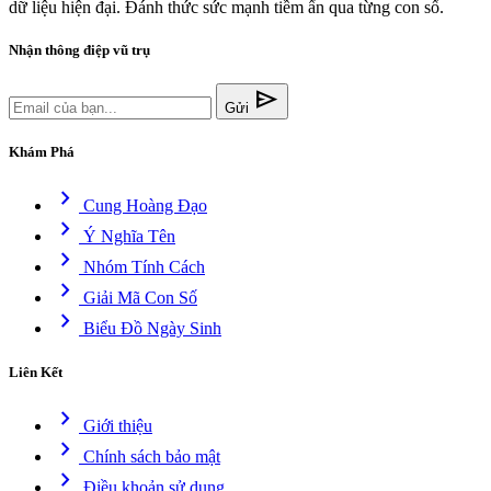
dữ liệu hiện đại. Đánh thức sức mạnh tiềm ẩn qua từng con số.
Nhận thông điệp vũ trụ
send
Gửi
Khám Phá
chevron_right
Cung Hoàng Đạo
chevron_right
Ý Nghĩa Tên
chevron_right
Nhóm Tính Cách
chevron_right
Giải Mã Con Số
chevron_right
Biểu Đồ Ngày Sinh
Liên Kết
chevron_right
Giới thiệu
chevron_right
Chính sách bảo mật
chevron_right
Điều khoản sử dụng