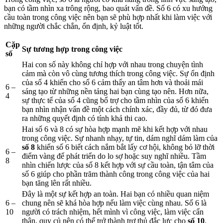
bạn có tầm nhìn xa trông rộng, bao quát vấn đề. Số 6 có xu hướng
cầu toàn trong công việc nên bạn sẽ phù hợp nhất khi làm việc với
những người chắc chắn, ổn định, kỷ luật tốt.
Cặp
Sự tương hợp trong công việc
số
Hai con số này không chỉ hợp với nhau trong chuyện tình
cảm mà còn vô cùng tương thích trong công việc. Sự ổn định
của số 4 khiến cho số 6 cảm thấy an tâm hơn và thoải mái
6 –
sáng tạo từ những nền tảng hai bạn cùng tạo nên. Hơn nữa,
4
sự thực tế của số 4 cũng bổ trợ cho tầm nhìn của số 6 khiến
bạn nhìn nhận vấn đề một cách chính xác, đầy đủ, từ đó đưa
ra những quyết định có tính khả thi cao.
Hai số 6 và 8 có sự hòa hợp mạnh mẽ khi kết hợp với nhau
trong công việc. Sự nhanh nhạy, tự tin, dám nghĩ dám làm của
số 8
khiến số 6 biết cách nắm bắt lấy cơ hội, không bỏ lỡ thời
6 –
điểm vàng để phát triển do lo sợ hoặc suy nghĩ nhiều. Tầm
8
nhìn chiến lược của số 8 kết hợp với sự cầu toàn, tận tâm của
số 6 giúp cho phần trăm thành công trong công việc của hai
bạn tăng lên rất nhiều.
Đây là một sự kết hợp an toàn. Hai bạn có nhiều quan niệm
6 –
chung nên sẽ khá hòa hợp nếu làm việc cùng nhau. Số 6 là
10
người có trách nhiệm, hết mình vì công việc, làm việc cẩn
thận, quy củ nên có thể trở thành trợ thủ đắc lực cho
số 10
.