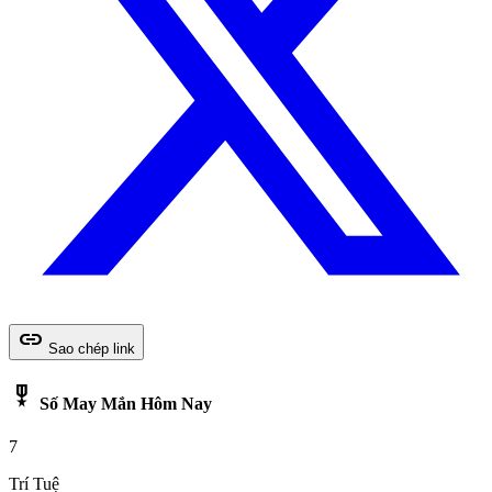
link
Sao chép link
military_tech
Số May Mắn Hôm Nay
7
Trí Tuệ