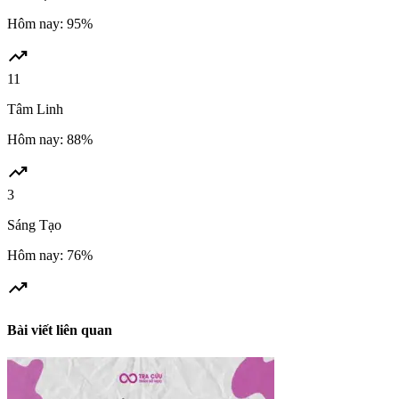
Hôm nay: 95%
trending_up
11
Tâm Linh
Hôm nay: 88%
trending_up
3
Sáng Tạo
Hôm nay: 76%
trending_up
Bài viết liên quan