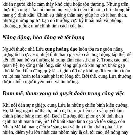
khiến người khác cảm thấy khó chịu hoặc tổn thương. Nhưng trên
thực tế, cung Lửa chỉ muốn mọi việc trở nên tốt hơn, chứ không hề
mang ý định xấu. Chính sự thẳng thắn này giúp họ có ít bạn thân,
nhưng những người bạn đó thường cực kỳ thoải mái và phóng
khoáng, giống như chính tính cách của họ.
Năng động, hòa đồng và tốt bụng
Người thuộc nhà Lửa
cung hoàng đạo
luôn tỏa ra nguồn năng
lượng tích cực. Họ nhiệt tình tham gia vào các hoạt động tập thể, dễ
kết nối bạn bè và thường là trung tâm của sự chú ý. Trong các mối
quan hệ, họ sống thật lòng, sẵn sàng giúp đỡ khi người khác gặp
khó khăn. Điều đáng quý là sự giúp đỡ này không đi kèm tính toán
vụ lợi mà hoàn toàn xuất phát từ lòng tốt. Bởi thế, cung Lửa thường
được nhiều người yêu mến và tin tưởng.
Đam mê, tham vọng và quyết đoán trong công việc
Khi nói đến sự nghiệp, cung Lửa là những chiến binh kiên cường.
Họ không ngại thử thách, luôn đặt ra mục tiêu cao và quyết tâm
chinh phục bằng mọi giá. Bạch Dương tiên phong với tinh thần
cạnh tranh mạnh mẽ, Sư Tử khát khao lãnh đạo và tỏa sáng, còn
Nhân Mã lại mang đến sự sáng tạo và tinh thần khám phá. Tuy
nhiên, điểm yếu lớn nhất của nhóm này là cái tôi cao, dễ nóng nảy