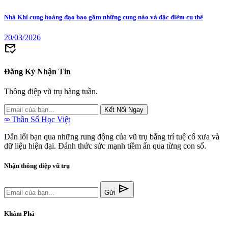
Nhà Khí cung hoàng đạo bao gồm những cung nào và đặc điểm cụ thể
20/03/2026
mark_email_read
Đăng Ký Nhận Tin
Thông điệp vũ trụ hàng tuần.
Kết Nối Ngay
∞
Thần Số Học Việt
Dẫn lối bạn qua những rung động của vũ trụ bằng trí tuệ cổ xưa và
dữ liệu hiện đại. Đánh thức sức mạnh tiềm ẩn qua từng con số.
Nhận thông điệp vũ trụ
send
Gửi
Khám Phá