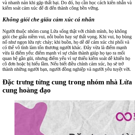
và nhanh nản khi gặp thất bại. Do đó, họ cần học cách kiên nhẫn và
kiểm soát cảm xúc để đi đến thành công bền vững.
Không giỏi che giấu cảm xúc cá nhân
Người thuộc nhóm cung Lửa sống thật với chính mình, họ không
giỏi che giấu niềm vui, nỗi buồn hay sự thất vọng. Khi vui, họ bùng
nổ như ngọn lửa rực cháy; khi buồn, họ dễ để cảm xúc chi phối và
có thể vô tình làm tổn thương người khác. Đây vừa là điểm mạnh
vừa là điểm yếu: điểm mạnh vì sự chân thành giúp họ tạo ra mối
quan hệ gần gũi, nhưng điểm yếu vì sự thiếu kiểm soát dễ khiến họ
cô đơn hoặc bị hiểu lầm. Nếu biết điều chỉnh cảm xúc, họ sẽ trở
thành những người bạn, người đồng nghiệp và người yêu tuyệt vời.
Đặc trưng từng cung trong nhóm nhà Lửa
cung hoàng đạo