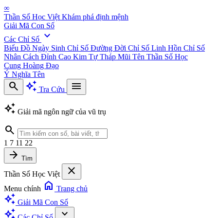
∞
Thần Số Học Việt
Khám phá định mệnh
Giải Mã Con Số
expand_more
Các Chỉ Số
Biểu Đồ Ngày Sinh
Chỉ Số Đường Đời
Chỉ Số Linh Hồn
Chỉ Số
Nhân Cách
Đỉnh Cao Kim Tự Tháp
Mũi Tên Thần Số Học
Cung Hoàng Đạo
Ý Nghĩa Tên
search
auto_awesome
menu
Tra Cứu
auto_awesome
Giải mã ngôn ngữ của vũ trụ
search
1
7
11
22
arrow_forward
Tìm
close
Thần Số Học Việt
home
Menu chính
Trang chủ
auto_awesome
Giải Mã Con Số
auto_awesome
expand_more
Các Chỉ Số