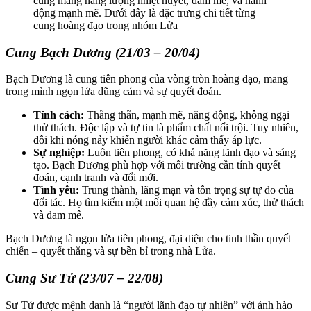
cung mang năng lượng nhiệt huyết, đam mê, và hành
động mạnh mẽ. Dưới đây là đặc trưng chi tiết từng
cung hoàng đạo trong nhóm Lửa
Cung Bạch Dương (21/03 – 20/04)
Bạch Dương là cung tiên phong của vòng tròn hoàng đạo, mang
trong mình ngọn lửa dũng cảm và sự quyết đoán.
Tính cách:
Thẳng thắn, mạnh mẽ, năng động, không ngại
thử thách. Độc lập và tự tin là phẩm chất nổi trội. Tuy nhiên,
đôi khi nóng nảy khiến người khác cảm thấy áp lực.
Sự nghiệp:
Luôn tiên phong, có khả năng lãnh đạo và sáng
tạo. Bạch Dương phù hợp với môi trường cần tính quyết
đoán, cạnh tranh và đổi mới.
Tình yêu:
Trung thành, lãng mạn và tôn trọng sự tự do của
đối tác. Họ tìm kiếm một mối quan hệ đầy cảm xúc, thử thách
và đam mê.
Bạch Dương là ngọn lửa tiên phong, đại diện cho tinh thần quyết
chiến – quyết thắng và sự bền bỉ trong nhà Lửa.
Cung Sư Tử (23/07 – 22/08)
Sư Tử được mệnh danh là “người lãnh đạo tự nhiên” với ánh hào