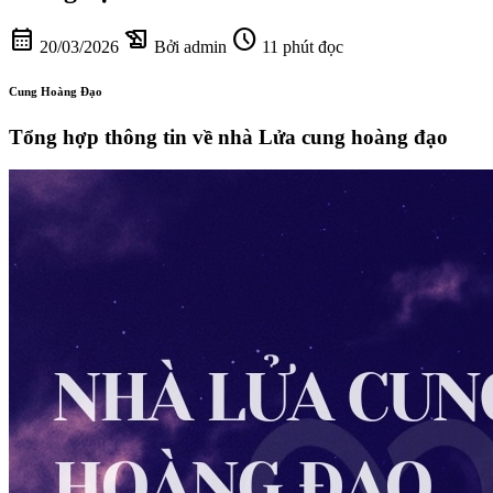
calendar_month
history_edu
schedule
20/03/2026
Bởi admin
11 phút đọc
Cung Hoàng Đạo
Tổng hợp thông tin về nhà Lửa cung hoàng đạo