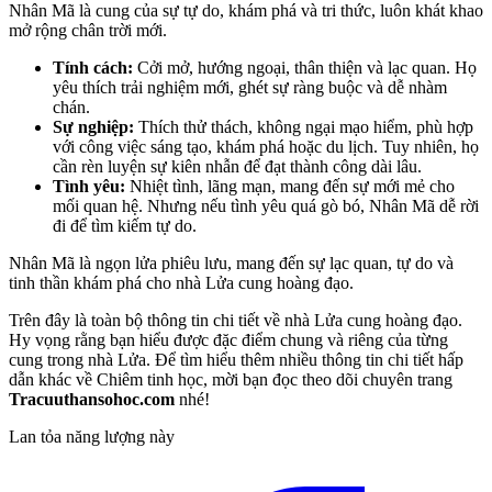
Nhân Mã là cung của sự tự do, khám phá và tri thức, luôn khát khao
mở rộng chân trời mới.
Tính cách:
Cởi mở, hướng ngoại, thân thiện và lạc quan. Họ
yêu thích trải nghiệm mới, ghét sự ràng buộc và dễ nhàm
chán.
Sự nghiệp:
Thích thử thách, không ngại mạo hiểm, phù hợp
với công việc sáng tạo, khám phá hoặc du lịch. Tuy nhiên, họ
cần rèn luyện sự kiên nhẫn để đạt thành công dài lâu.
Tình yêu:
Nhiệt tình, lãng mạn, mang đến sự mới mẻ cho
mối quan hệ. Nhưng nếu tình yêu quá gò bó, Nhân Mã dễ rời
đi để tìm kiếm tự do.
Nhân Mã là ngọn lửa phiêu lưu, mang đến sự lạc quan, tự do và
tinh thần khám phá cho nhà Lửa cung hoàng đạo.
Trên đây là toàn bộ thông tin chi tiết về nhà Lửa cung hoàng đạo.
Hy vọng rằng bạn hiểu được đặc điểm chung và riêng của từng
cung trong nhà Lửa. Để tìm hiểu thêm nhiều thông tin chi tiết hấp
dẫn khác về Chiêm tinh học, mời bạn đọc theo dõi chuyên trang
Tracuuthansohoc.com
nhé!
Lan tỏa năng lượng này