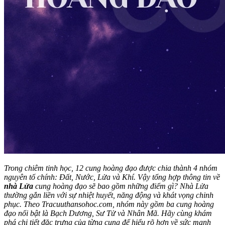
Trong chiêm tinh học, 12 cung hoàng đạo được chia thành 4 nhóm
nguyên tố chính: Đất, Nước, Lửa và Khí. Vậy tổng hợp thông tin về
nhà Lửa
cung hoàng đạo sẽ bao gồm những điểm gì? Nhà Lửa
thường gắn liền với sự nhiệt huyết, năng động và khát vọng chinh
phục. Theo Tracuuthansohoc.com, nhóm này gồm ba cung hoàng
đạo nổi bật là Bạch Dương, Sư Tử và Nhân Mã. Hãy cùng khám
phá chi tiết đặc trưng của từng cung để hiểu rõ hơn về sức mạnh