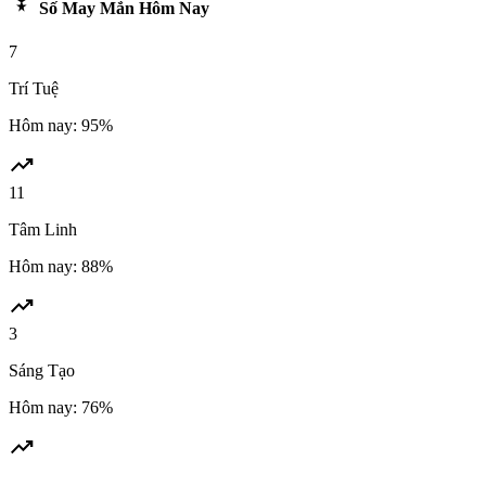
military_tech
Số May Mắn Hôm Nay
7
Trí Tuệ
Hôm nay: 95%
trending_up
11
Tâm Linh
Hôm nay: 88%
trending_up
3
Sáng Tạo
Hôm nay: 76%
trending_up