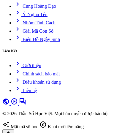
chevron_right
Cung Hoàng Đạo
chevron_right
Ý Nghĩa Tên
chevron_right
Nhóm Tính Cách
chevron_right
Giải Mã Con Số
chevron_right
Biểu Đồ Ngày Sinh
Liên Kết
chevron_right
Giới thiệu
chevron_right
Chính sách bảo mật
chevron_right
Điều khoản sử dụng
chevron_right
Liên hệ
public
play_circle
forum
© 2026 Thần Số Học Việt. Mọi bản quyền được bảo hộ.
auto_awesome
explore
Mật mã số học
Khai mở tiềm năng