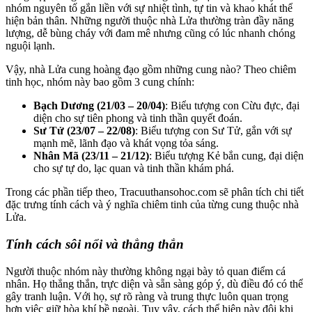
nhóm nguyên tố gắn liền với sự nhiệt tình, tự tin và khao khát thể
hiện bản thân. Những người thuộc nhà Lửa thường tràn đầy năng
lượng, dễ bùng cháy với đam mê nhưng cũng có lúc nhanh chóng
nguội lạnh.
Vậy, nhà Lửa cung hoàng đạo gồm những cung nào? Theo chiêm
tinh học, nhóm này bao gồm 3 cung chính:
Bạch Dương (21/03 – 20/04)
: Biểu tượng con Cừu đực, đại
diện cho sự tiên phong và tinh thần quyết đoán.
Sư Tử (23/07 – 22/08)
: Biểu tượng con Sư Tử, gắn với sự
mạnh mẽ, lãnh đạo và khát vọng tỏa sáng.
Nhân Mã (23/11 – 21/12)
: Biểu tượng Kẻ bắn cung, đại diện
cho sự tự do, lạc quan và tinh thần khám phá.
Trong các phần tiếp theo, Tracuuthansohoc.com sẽ phân tích chi tiết
đặc trưng tính cách và ý nghĩa chiêm tinh của từng cung thuộc nhà
Lửa.
Tính cách sôi nổi và thẳng thắn
Người thuộc nhóm này thường không ngại bày tỏ quan điểm cá
nhân. Họ thẳng thắn, trực diện và sẵn sàng góp ý, dù điều đó có thể
gây tranh luận. Với họ, sự rõ ràng và trung thực luôn quan trọng
hơn việc giữ hòa khí bề ngoài. Tuy vậy, cách thể hiện này đôi khi