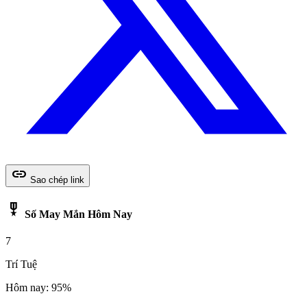
link
Sao chép link
military_tech
Số May Mắn Hôm Nay
7
Trí Tuệ
Hôm nay: 95%