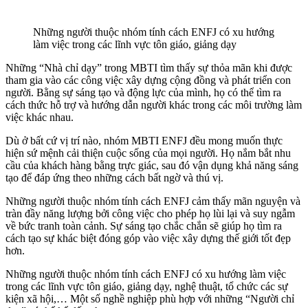
Những người thuộc nhóm tính cách ENFJ có xu hướng
làm việc trong các lĩnh vực tôn giáo, giảng dạy
Những “Nhà chỉ dạy” trong MBTI tìm thấy sự thỏa mãn khi được
tham gia vào các công việc xây dựng cộng đồng và phát triển con
người. Bằng sự sáng tạo và động lực của mình, họ có thể tìm ra
cách thức hỗ trợ và hướng dẫn người khác trong các môi trường làm
việc khác nhau.
Dù ở bất cứ vị trí nào, nhóm MBTI ENFJ đều mong muốn thực
hiện sứ mệnh cải thiện cuộc sống của mọi người. Họ nắm bắt nhu
cầu của khách hàng bằng trực giác, sau đó vận dụng khả năng sáng
tạo để đáp ứng theo những cách bất ngờ và thú vị.
Những người thuộc nhóm tính cách ENFJ cảm thấy mãn nguyện và
tràn đầy năng lượng bởi công việc cho phép họ lùi lại và suy ngẫm
về bức tranh toàn cảnh. Sự sáng tạo chắc chắn sẽ giúp họ tìm ra
cách tạo sự khác biệt đóng góp vào việc xây dựng thế giới tốt đẹp
hơn.
Những người thuộc nhóm tính cách ENFJ có xu hướng làm việc
trong các lĩnh vực tôn giáo, giảng dạy, nghệ thuật, tổ chức các sự
kiện xã hội,… Một số nghề nghiệp phù hợp với những “Người chỉ