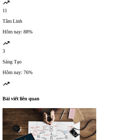
trending_up
11
Tâm Linh
Hôm nay: 88%
trending_up
3
Sáng Tạo
Hôm nay: 76%
trending_up
Bài viết liên quan