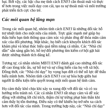
bại. Bởi vậy, các bậc cha mẹ tính cách ENFJ cần thoải mái và thực
tế hơn trong việc nuôi dạy con cái, tạo ra sự thoải mái và môi trường
phát triển tích cực cho trẻ.
Các mối quan hệ lãng mạn
Trong các mối quan hệ, nhóm tính cách ENFJ là những đối tác hỗ
trợ nhiệt tình cho một nửa của mình. Trực giác mạnh mẽ giúp họ
thấu hiểu bạn tình thông qua cảm xúc và phản ứng để thỏa mãn cảm
xúc của đối phương. Mặt khác, họ biết cách khuyến khích đối tác
khám phá và khai thác hiệu quả tiềm năng cá nhân. Các “Nhà chỉ
dẫn” sẵn sàng gắn bó, hỗ trợ đối phương tìm kiếm cơ hội gặt hái
được những thành tích đáng kể.
Tương tự, cá nhân nhóm MBTI ENFJ đánh giá cao những đối tác
đề cao lòng trắc ẩn, sự hỗ trợ và sự cống hiến của họ với xã hội.
Đồng thời, các “Nhà chỉ dạy” hy vọng bạn đời có thể nỗ lực để thấu
hiểu mình hơn. Nhóm tính cách ENFJ coi sự hòa hợp giữa hai
người là điều kiện tiên quyết trong một mối quan hệ tình cảm.
Họ cảm thấy khó chịu khi xảy ra xung đột với đối tác và có xu
hướng trốn tránh nó. Các cá nhân ENFJ rất nhạy cảm và dễ xúc
động với những lời chỉ trích, thậm chí tự trừng phạt bản thân khi
cảm thấy bị tổn thương. Điều này có thể khiến họ trở nên xa cách
hơn với đối tác của mình. Trong trường hợp này, các “Nhà chỉ dạy”