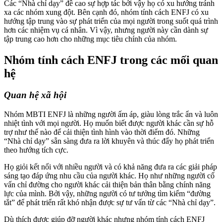
Các “Nhà chỉ dạy” đề cao sự hợp tác bởi vậy họ có xu hướng tránh
xa các nhóm xung đột. Bên cạnh đó, nhóm tính cách ENFJ có xu
hướng tập trung vào sự phát triển của mọi người trong suốt quá trình
hơn các nhiệm vụ cá nhân. Vì vậy, nhưng người này cần dành sự
tập trung cao hơn cho những mục tiêu chính của nhóm.
Nhóm tính cách ENFJ trong các mối quan
hệ
Quan hệ xã hội
Nhóm MBTI ENFJ là những người ấm áp, giàu lòng trắc ẩn và luôn
nhiệt tình với mọi người. Họ muốn biết được người khác cần sự hỗ
trợ như thế nào để cải thiện tình hình vào thời điểm đó. Những
“Nhà chỉ dạy” sẵn sàng đưa ra lời khuyên và thúc đẩy họ phát triển
theo hướng tích cực.
Họ giỏi kết nối với nhiều người và có khả năng đưa ra các giải pháp
sáng tạo đáp ứng nhu cầu của người khác. Họ như những người cố
vấn chỉ đường cho người khác cải thiện bản thân bằng chính năng
lực của mình. Bởi vậy, những người có tư tưởng tìm kiếm “đường
tắt” để phát triển rất khó nhận được sự tư vấn từ các “Nhà chỉ dạy”.
Dù thích được giúp đỡ người khác nhưng nhóm tính cách ENFJ