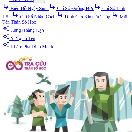
subdirectory_arrow_right
subdirectory_arrow_right
subdirectory_arrow_right
Biểu Đồ Ngày Sinh
Chỉ Số Đường Đời
Chỉ Số Linh
subdirectory_arrow_right
subdirectory_arrow_right
subdirectory_arrow_right
Hồn
Chỉ Số Nhân Cách
Đỉnh Cao Kim Tự Tháp
Mũi
Tên Thần Số Học
auto_awesome
Cung Hoàng Đạo
auto_awesome
Ý Nghĩa Tên
auto_awesome
Khám Phá Định Mệnh