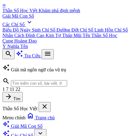
∞
Thần Số Học Việt
Khám phá định mệnh
Giải Mã Con Số
expand_more
Các Chỉ Số
Biểu Đồ Ngày Sinh
Chỉ Số Đường Đời
Chỉ Số Linh Hồn
Chỉ Số
Nhân Cách
Đỉnh Cao Kim Tự Tháp
Mũi Tên Thần Số Học
Cung Hoàng Đạo
Ý Nghĩa Tên
search
auto_awesome
menu
Tra Cứu
auto_awesome
Giải mã ngôn ngữ của vũ trụ
search
1
7
11
22
arrow_forward
Tìm
close
Thần Số Học Việt
home
Menu chính
Trang chủ
auto_awesome
Giải Mã Con Số
auto_awesome
expand_more
Các Chỉ Số