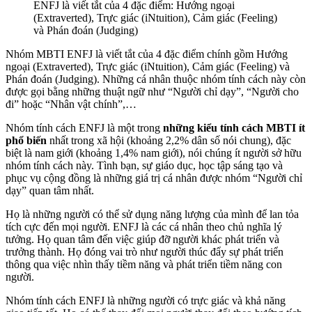
ENFJ là viết tắt của 4 đặc điểm: Hướng ngoại
(Extraverted), Trực giác (iNtuition), Cảm giác (Feeling)
và Phán đoán (Judging)
Nhóm MBTI ENFJ là viết tắt của 4 đặc điểm chính gồm Hướng
ngoại (Extraverted), Trực giác (iNtuition), Cảm giác (Feeling) và
Phán đoán (Judging). Những cá nhân thuộc nhóm tính cách này còn
được gọi bằng những thuật ngữ như “Người chỉ dạy”, “Người cho
đi” hoặc “Nhân vật chính”,…
Nhóm tính cách ENFJ là một trong
những kiểu tính cách MBTI ít
phổ biến
nhất trong xã hội (khoảng 2,2% dân số nói chung), đặc
biệt là nam giới (khoảng 1,4% nam giới), nói chúng ít người sở hữu
nhóm tính cách này. Tình bạn, sự giáo dục, học tập sáng tạo và
phục vụ cộng đồng là những giá trị cá nhân được nhóm “Người chỉ
dạy” quan tâm nhất.
Họ là những người có thể sử dụng năng lượng của mình để lan tỏa
tích cực đến mọi người. ENFJ là các cá nhân theo chủ nghĩa lý
tưởng. Họ quan tâm đến việc giúp đỡ người khác phát triển và
trưởng thành. Họ đóng vai trò như người thúc đẩy sự phát triển
thông qua việc nhìn thấy tiềm năng và phát triển tiềm năng con
người.
Nhóm tính cách ENFJ là những người có trực giác và khả năng