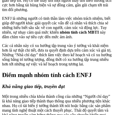
giao tiếp tốt. Họ có thể thay đổi mọi người thay đổi theo hướng tích
cực hơn bằng tài hùng biện và sự đồng cảm, gần gũi chạm tới trái
tim đối phương.
ENFJ là những người có tinh thần làm việc nhóm trách nhiệm, biết
giúp đỡ người khác giải quyết các vấn đề cá nhân và thích chia sẻ
những hiểu biết sâu sắc về con người, cảm xúc và động lực. Tuy
nhiên, sự nhạy cảm quá mức khiến
nhóm tính cách MBTI
này
đắm chìm vào sự tiêu cực đến mức ám ảnh.
Các cá nhân này có xu hướng tập trung vào ý tưởng và khái niệm
hơn là sự thật chi tiết, đưa ra quyết định dựa trên cảm xúc và giá trị.
Những “Nhà chỉ dạy” thích làm việc theo kế hoạch và có xu hướng
sống bằng trí tưởng tượng, đồng thời có xu hướng tập trung nhiều
hơn tới những sự việc và kế hoạch trong tương lai.
Điểm mạnh nhóm tính cách ENFJ
Khả năng giao tiếp, truyền đạt
Một trong nhiều chìa khóa thành công của những “Người chỉ dạy”
là khả năng giao tiếp thành thạo thông qua nhiều phương tiện khác
nhau. Họ có tài biến ý tưởng thành lời nói hoặc bằng các sản phẩm
mang tính nghệ thuật một cách thuyết phục. Thái độ quyết tâm và
khả năng truyền cảm hứng thông qua các câu chuyện khiến mọi