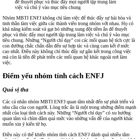
để thuyết phục và thúc đẩy mọi người tập trung làm
việc và chú ý vào mục tiêu chung
Nhóm MBTI ENFJ không chỉ làm việc để thúc đẩy sự hài hòa và
tinh thần làm việc giữa các thành viên trong nhóm với nhau. Họ có
khả năng kiểm soát và gạt bỏ những xung đột tiềm ẩn để thuyết
phục và thúc đẩy mọi người tập trung làm việc và chú ý vào mục
tiêu chung. Những “Người chỉ dạy” coi các mối quan hệ tích cực là
con đường chắc chắn dẫn đến sự hợp tác và cùng cam kết ở mức
cao nhất. Điều này không chỉ thúc đẩy sự gắn kết trong công việc
mà còn là tiền đề phát triển các mối quan hệ khác ngoài nơi làm
việc.
Điểm yếu nhóm tính cách ENFJ
Quá vị tha
Các cá nhân nhóm MBTI ENFJ quan tâm nhất đến sự phát triển và
nhu cầu của con người. Lòng trắc ẩn là một trong những điểm mạnh
nhất của loại tính cách này. Những “Người chỉ dạy” có xu hướng
quan tâm và chìm đắm quá mức vào những vấn đề của người khác
muốn xin ý kiến từ họ.
Điều này có thể khiến nhóm tính cách ENFJ dành quá nhiều tâm