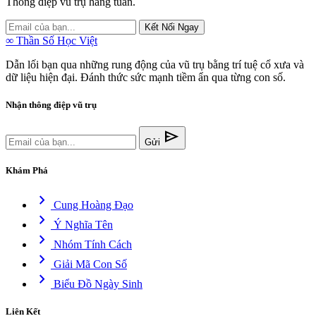
Thông điệp vũ trụ hàng tuần.
Kết Nối Ngay
∞
Thần Số Học Việt
Dẫn lối bạn qua những rung động của vũ trụ bằng trí tuệ cổ xưa và
dữ liệu hiện đại. Đánh thức sức mạnh tiềm ẩn qua từng con số.
Nhận thông điệp vũ trụ
send
Gửi
Khám Phá
chevron_right
Cung Hoàng Đạo
chevron_right
Ý Nghĩa Tên
chevron_right
Nhóm Tính Cách
chevron_right
Giải Mã Con Số
chevron_right
Biểu Đồ Ngày Sinh
Liên Kết