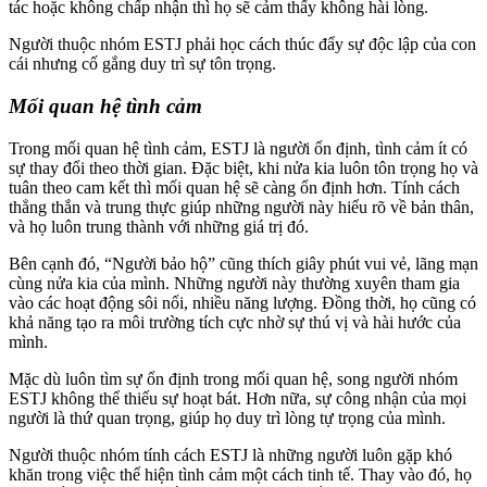
tác hoặc không chấp nhận thì họ sẽ cảm thấy không hài lòng.
Người thuộc nhóm ESTJ phải học cách thúc đẩy sự độc lập của con
cái nhưng cố gắng duy trì sự tôn trọng.
Mối quan hệ tình cảm
Trong mối quan hệ tình cảm, ESTJ là người ổn định, tình cảm ít có
sự thay đổi theo thời gian. Đặc biệt, khi nửa kia luôn tôn trọng họ và
tuân theo cam kết thì mối quan hệ sẽ càng ổn định hơn. Tính cách
thẳng thắn và trung thực giúp những người này hiểu rõ về bản thân,
và họ luôn trung thành với những giá trị đó.
Bên cạnh đó, “Người bảo hộ” cũng thích giây phút vui vẻ, lãng mạn
cùng nửa kia của mình. Những người này thường xuyên tham gia
vào các hoạt động sôi nổi, nhiều năng lượng. Đồng thời, họ cũng có
khả năng tạo ra môi trường tích cực nhờ sự thú vị và hài hước của
mình.
Mặc dù luôn tìm sự ổn định trong mối quan hệ, song người nhóm
ESTJ không thể thiếu sự hoạt bát. Hơn nữa, sự công nhận của mọi
người là thứ quan trọng, giúp họ duy trì lòng tự trọng của mình.
Người thuộc nhóm tính cách ESTJ là những người luôn gặp khó
khăn trong việc thể hiện tình cảm một cách tinh tế. Thay vào đó, họ