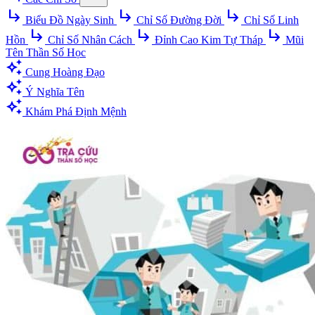
subdirectory_arrow_right
subdirectory_arrow_right
subdirectory_arrow_right
Biểu Đồ Ngày Sinh
Chỉ Số Đường Đời
Chỉ Số Linh
subdirectory_arrow_right
subdirectory_arrow_right
subdirectory_arrow_right
Hồn
Chỉ Số Nhân Cách
Đỉnh Cao Kim Tự Tháp
Mũi
Tên Thần Số Học
auto_awesome
Cung Hoàng Đạo
auto_awesome
Ý Nghĩa Tên
auto_awesome
Khám Phá Định Mệnh