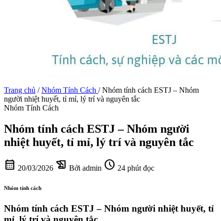
Trang chủ
/
Nhóm Tính Cách
/
Nhóm tính cách ESTJ – Nhóm
người nhiệt huyết, tỉ mỉ, lý trí và nguyên tắc
Nhóm Tính Cách
Nhóm tính cách ESTJ – Nhóm người
nhiệt huyết, tỉ mỉ, lý trí và nguyên tắc
calendar_month
history_edu
schedule
20/03/2026
Bởi admin
24 phút đọc
Nhóm tính cách
Nhóm tính cách ESTJ – Nhóm người nhiệt huyết, tỉ
mỉ, lý trí và nguyên tắc