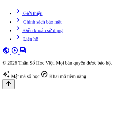
chevron_right
Giới thiệu
chevron_right
Chính sách bảo mật
chevron_right
Điều khoản sử dụng
chevron_right
Liên hệ
public
play_circle
forum
© 2026 Thần Số Học Việt. Mọi bản quyền được bảo hộ.
auto_awesome
explore
Mật mã số học
Khai mở tiềm năng
arrow_upward