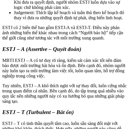
Khi đưa ra quyết định, người nhóm ESTJ luôn dựa vào sự
logic chứ không phải cảm xúc.
Judgement: Thích lập kế hoạch và tuân thủ theo kế hoạch đó
thay vì đưa ra những quyết định tự phát, ứng biến linh hoạt.
ESTJ có 2 biến thể bao gồm ESTJ-A và ESTJ-T. Điều này phản
ánh những biến thể khác nhau trong cách “Người bảo hộ” tiếp cận
thế giới cũng như tương tác với môi trường xung quanh.
ESTJ – A (Assertive – Quyết đoán)
MBTI ESTJ – A có tư duy rõ ràng, kiểm sát cảm xúc tốt nên đảm
bảo được môi trường hài hòa và ổn định. Bên cạnh đó, nhóm người
này luôn tạo ra môi trường làm việc tốt, luôn quan tâm, hỗ trợ đồng
nghiệp trong công việc.
Tuy nhiên, ESTJ – A khó thích nghi với sự thay đổi, luôn cứng nhắc
trong quan điểm cá nhân. Bên cạnh đó, do tập trung quá nhiều vào
quy tắc nên những người này có xu hướng bỏ qua những giải pháp
sáng tạo.
ESTJ – T (Turbulent – Bất ổn)
ESTJ – T có tinh thần quyết tâm cao, luôn sẵn sàng đối mặt với
những khó khăn, thách thức. Hơn nữa, những người này cũng dễ