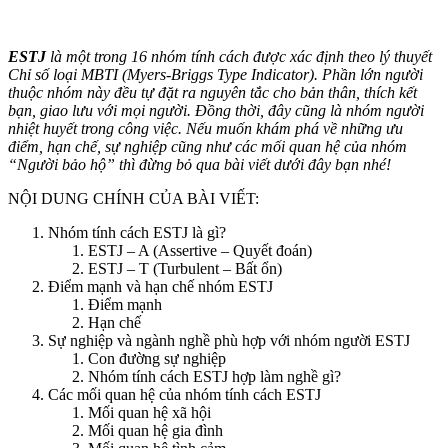
ESTJ
là một trong 16 nhóm tính cách được xác định theo lý thuyết
Chỉ số loại MBTI (Myers-Briggs Type Indicator). Phần lớn người
thuộc nhóm này đều tự đặt ra nguyên tắc cho bản thân, thích kết
bạn, giao lưu với mọi người. Đồng thời, đây cũng là nhóm người
nhiệt huyết trong công việc. Nếu muốn khám phá về những ưu
điểm, hạn chế, sự nghiệp cũng như các mối quan hệ của nhóm
“Người bảo hộ” thì đừng bỏ qua bài viết dưới đây bạn nhé!
NỘI DUNG CHÍNH CỦA BÀI VIẾT:
Nhóm tính cách ESTJ là gì?
ESTJ – A (Assertive – Quyết đoán)
ESTJ – T (Turbulent – Bất ổn)
Điểm mạnh và hạn chế nhóm ESTJ
Điểm mạnh
Hạn chế
Sự nghiệp và ngành nghề phù hợp với nhóm người ESTJ
Con đường sự nghiệp
Nhóm tính cách ESTJ hợp làm nghề gì?
Các mối quan hệ của nhóm tính cách ESTJ
Mối quan hệ xã hội
Mối quan hệ gia đình