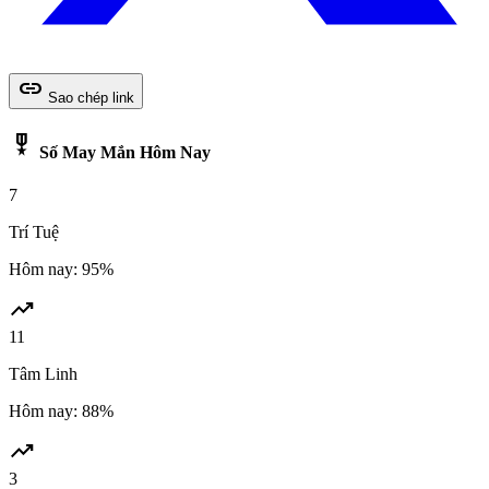
link
Sao chép link
military_tech
Số May Mắn Hôm Nay
7
Trí Tuệ
Hôm nay: 95%
trending_up
11
Tâm Linh
Hôm nay: 88%
trending_up
3