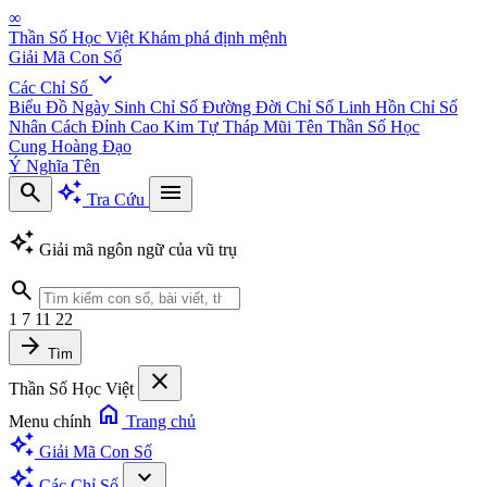
∞
Thần Số Học Việt
Khám phá định mệnh
Giải Mã Con Số
expand_more
Các Chỉ Số
Biểu Đồ Ngày Sinh
Chỉ Số Đường Đời
Chỉ Số Linh Hồn
Chỉ Số
Nhân Cách
Đỉnh Cao Kim Tự Tháp
Mũi Tên Thần Số Học
Cung Hoàng Đạo
Ý Nghĩa Tên
search
auto_awesome
menu
Tra Cứu
auto_awesome
Giải mã ngôn ngữ của vũ trụ
search
1
7
11
22
arrow_forward
Tìm
close
Thần Số Học Việt
home
Menu chính
Trang chủ
auto_awesome
Giải Mã Con Số
auto_awesome
expand_more
Các Chỉ Số