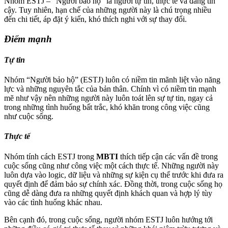
Nhóm ESTJ – “Người bảo hộ” là người tự tin, thực tế và đáng tin
cậy. Tuy nhiên, hạn chế của những người này là chú trọng nhiều
đến chi tiết, áp đặt ý kiến, khó thích nghi với sự thay đổi.
Điểm mạnh
Tự tin
Nhóm “Người bảo hộ” (ESTJ) luôn có niềm tin mãnh liệt vào năng
lực và những nguyên tắc của bản thân. Chính vì có niềm tin mạnh
mẽ như vậy nên những người này luôn toát lên sự tự tin, ngay cả
trong những tình huống bất trắc, khó khăn trong công việc cũng
như cuộc sống.
Thực tế
Nhóm tính cách ESTJ trong
MBTI
thích tiếp cận các vấn đề trong
cuộc sống cũng như công việc một cách thực tế. Những người này
luôn dựa vào logic, dữ liệu và những sự kiện cụ thể trước khi đưa ra
quyết định để đảm bảo sự chính xác. Đồng thời, trong cuộc sống họ
cũng dễ dàng đưa ra những quyết định khách quan và hợp lý tùy
vào các tình huống khác nhau.
Bên cạnh đó, trong cuộc sống, người nhóm ESTJ luôn hướng tới