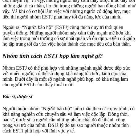
các nhiệm vụ. Vì vậy, những người này cảm thấy được thúc đẩy bởi
những giá trị cá nhân, họ tôn trọng những người bạn đồng hành như
vậy. Và khi có cơ hội làm việc với những người có động lực, mục
tiêu thì người nhóm ESTJ phát huy tối đa năng lực của mình.
Ngoài ra, “Người bảo hộ” (ESTJ) cũng thích duy trì thói quen
truyền thống. Những người nhóm này cảm thấy mạnh mẽ hơn khi
làm việc trong môi trường có sự nhất quán và ổn định. Điều đó giúp
họ tập trung tối đa vào việc hoàn thành các mục tiêu của bản thân.
Nhóm tính cách ESTJ hợp làm nghề gì?
Nhóm ESTJ có thể phù hợp với những ngành nghề được tiếp xúc
với nhiều người, có thể sử dụng khả năng tổ chức, lãnh đạo của
mình. Dưới đây là một số ngành nghề phù hợp, có khả năng làm
cho người ESTJ cảm thấy thoải mái:
Bác sĩ, dược sĩ
Người thuộc nhóm “Người bảo hộ” luôn tuân theo các quy trình, có
khả năng nghiên cứu chuyên sâu và làm việc độc lập. Đồng thời,
bác sĩ, dược sĩ là người cần những phẩm chất đó để thành công
trong vai trò của mình. Đó là lý do tại sao người thuộc nhóm tính
cách ESTJ phù hợp với lĩnh vực y tế.