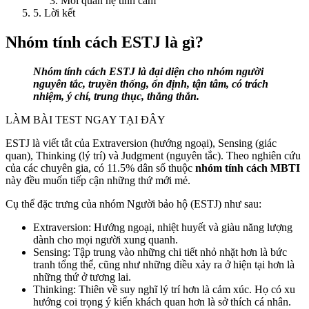
Mối quan hệ tình cảm
5. Lời kết
Nhóm tính cách ESTJ là gì?
Nhóm tính cách ESTJ là đại diện cho nhóm người
nguyên tắc, truyền thống, ổn định, tận tâm, có trách
nhiệm, ý chí, trung thục, thẳng thắn.
LÀM BÀI TEST NGAY TẠI ĐÂY
ESTJ là viết tắt của Extraversion (hướng ngoại), Sensing (giác
quan), Thinking (lý trí) và Judgment (nguyên tắc). Theo nghiên cứu
của các chuyên gia, có 11.5% dân số thuộc
nhóm tính cách MBTI
này đều muốn tiếp cận những thứ mới mẻ.
Cụ thể đặc trưng của nhóm Người bảo hộ (ESTJ) như sau:
Extraversion: Hướng ngoại, nhiệt huyết và giàu năng lượng
dành cho mọi người xung quanh.
Sensing: Tập trung vào những chi tiết nhỏ nhặt hơn là bức
tranh tổng thể, cũng như những điều xảy ra ở hiện tại hơn là
những thứ ở tương lai.
Thinking: Thiên về suy nghĩ lý trí hơn là cảm xúc. Họ có xu
hướng coi trọng ý kiến khách quan hơn là sở thích cá nhân.