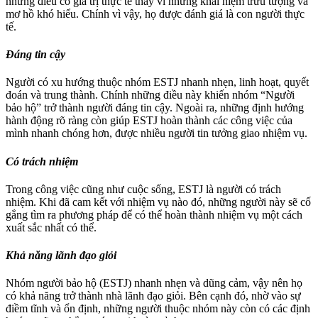
những điều có giá trị thực tế thay vì những khái niệm trừu tượng và
mơ hồ khó hiểu. Chính vì vậy, họ được đánh giá là con người thực
tế.
Đáng tin cậy
Người có xu hướng thuộc nhóm ESTJ nhanh nhẹn, linh hoạt, quyết
đoán và trung thành. Chính những điều này khiến nhóm “Người
bảo hộ” trở thành người đáng tin cậy. Ngoài ra, những định hướng
hành động rõ ràng còn giúp ESTJ hoàn thành các công việc của
mình nhanh chóng hơn, được nhiều người tin tưởng giao nhiệm vụ.
Có trách nhiệm
Trong công việc cũng như cuộc sống, ESTJ là người có trách
nhiệm. Khi đã cam kết với nhiệm vụ nào đó, những người này sẽ cố
gắng tìm ra phương pháp để có thể hoàn thành nhiệm vụ một cách
xuất sắc nhất có thể.
Khả năng lãnh đạo giỏi
Nhóm người bảo hộ (ESTJ) nhanh nhẹn và dũng cảm, vậy nên họ
có khả năng trở thành nhà lãnh đạo giỏi. Bên cạnh đó, nhờ vào sự
điềm tĩnh và ổn định, những người thuộc nhóm này còn có các định