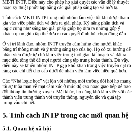
MBTI INTP. Điều này cho phép họ giải quyết các vấn đề lý thuyết
hoặc kỹ thuật phức tạp bằng các giải pháp sáng tạo và mới lạ.
Tính cách MBTI INTP trong một nhóm làm việc tốt khi được tham
gia vào việc phân tích và đưa ra giải pháp. Kỹ năng phân tích và
logic cũng như sáng tạo giải pháp giúp họ đưa ra những góp ý
khách quan giúp tập thể đưa ra các quyết định lựa chọn đúng đắn.
Ở vị trí lãnh đạo, nhóm INTP truyền cảm hứng cho người khác
bằng trí thông minh và ý tưởng sáng tạo của họ. Họ có xu hướng để
nhân viên được tự chủ làm việc trong thời gian kế hoạch và đặt ra
mục tiêu tổng thể để mọi người cùng tập trung hoàn thành. Dù vậy,
điều này sẽ khiến nhóm INTP gặp khó khăn trong việc truyền đạt rõ
ràng các chi tiết cho cấp dưới để nhân viên làm việc hiệu quả hơn.
Các “Nhà logic học” vật lộn với những môi trường đòi hỏi họ mang
tới sự thỏa mãn về mặt cảm xúc ở mức độ cao hoặc giao tiếp để trao
đổi thông tin thường xuyên. Mặt khác, họ cũng khó làm việc với các
thành viên trung thành với truyền thống, nguyên tắc và quá tập
trung vào chi tiết.
5. Tính cách INTP trong các mối quan hệ
5.1. Quan hệ xã hội