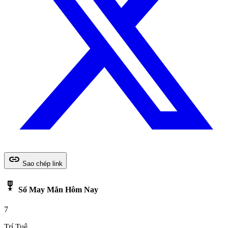
link
Sao chép link
military_tech
Số May Mắn Hôm Nay
7
Trí Tuệ