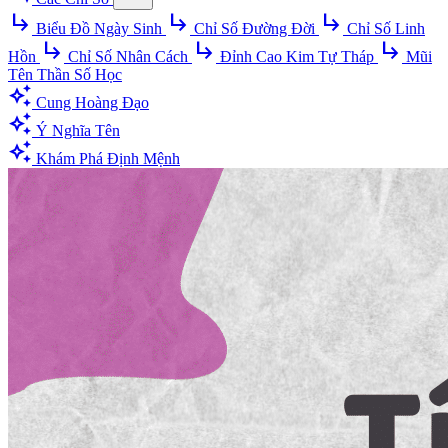
subdirectory_arrow_right
subdirectory_arrow_right
subdirectory_arrow_right
Biểu Đồ Ngày Sinh
Chỉ Số Đường Đời
Chỉ Số Linh
subdirectory_arrow_right
subdirectory_arrow_right
subdirectory_arrow_right
Hồn
Chỉ Số Nhân Cách
Đỉnh Cao Kim Tự Tháp
Mũi
Tên Thần Số Học
auto_awesome
Cung Hoàng Đạo
auto_awesome
Ý Nghĩa Tên
auto_awesome
Khám Phá Định Mệnh