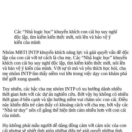
Các “Nhà logic học” khuyến khích con cái họ suy nghĩ
độc lập, tìm kiếm kiến ​​thức mới, nói lên và bảo vệ ý
kiến ​​​​của mình
Nhóm MBTI INTP khuyến khích năng lực và giải quyết vấn đề độc
lập của con cái với tư cách là cha mẹ. Các “Nhà logic học” khuyến
khích con cái họ suy nghĩ độc lập, tìm kiếm kiến ​​thức mới, nói lên
và bảo vệ ý kiến ​​​​của mình. Với sự tò mò và yêu thích học hỏi, cha
mẹ nhóm INTP tìm thấy niềm vui lớn trong việc dạy con khám phá
thế giới xung quanh.
Tuy nhiên, các bậc cha mẹ nhóm INTP có xu hướng dành nhiều
thời gian hơn với các dự án nghiên cứu. Bởi vậy họ không có nhiều
thời gian ở bên cạnh và tận hưởng niềm vui chăm sóc con cái. Điều
này khiến đứa trẻ cảm thấy có khoảng cách với cha mẹ, bởi vậy các
“Nhà tư duy” nên cố gắng thể hiện tình cảm nhiều hơn với con cái
của mình.
Họ không phải mẫu người dễ dàng đồng cảm với cảm xúc của con
cái nhưng sẽ nhiệt tình giúp những đứa trẻ giải quyết những tình