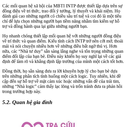
Các mối quan hệ xã hội của MBTI INTP được thiết lập dựa trên sự
đồng điệu về tri thức, trao đổi ý tưởng, lý thuyết và khái niệm. Họ
đánh giá cao những người có chiều sâu trí tuệ và coi đó là một tiêu
chí để lựa chọn những người bạn tiềm năng nhằm tìm kiếm sự hỗ
trợ và đồng hành qua lại giữa những người bạn.
Họ nhanh chóng thiết lập mối quan hệ với những người đồng điệu
về trí thức và quan điểm. Kiểu tính cách INTP trở nên cởi mở, thoải
mái và nói chuyện nhiều hơn về những điều bất ngờ thú vị. Hơn
nữa, các “Nhà tư duy” sẵn sàng lắng nghe và tôn trọng những quan
điểm đối lập của bạn bè. Điều này khiến họ suy nghĩ lại về các giả
định để làm rõ và khẳng định lập trường của mình một cách tốt hơn.
Đồng thời, họ sẵn sàng đưa ra lời khuyên hợp lý cho bạn bè dựa
trên những phân tích tình huống một cách logic. Tuy nhiên, khi đề
cập đến sự hỗ trợ về mặt cảm xúc hoặc những vấn đề của trái tim,
những “Nhà logic” cảm thấy lạc lõng và trốn tránh đưa ra phản hồi
trong trường hợp này.
5.2. Quan hệ gia đình