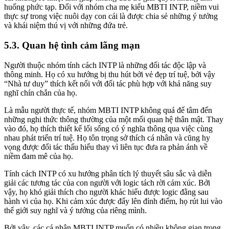
huống phức tạp. Đối với nhóm cha mẹ kiểu MBTI INTP, niềm vui
thực sự trong việc nuôi dạy con cái là được chia sẻ những ý tưởng
và khái niệm thú vị với những đứa trẻ.
5.3. Quan hệ tình cảm lãng mạn
Người thuộc nhóm tính cách INTP là những đối tác độc lập và
thông minh. Họ có xu hướng bị thu hút bởi vẻ đẹp trí tuệ, bởi vậy
“Nhà tư duy” thích kết nối với đối tác phù hợp với khả năng suy
nghĩ chín chắn của họ.
Là mẫu người thực tế, nhóm MBTI INTP không quá để tâm đến
những nghi thức thông thường của một mối quan hệ thân mật. Thay
vào đó, họ thích thiết kế lối sống có ý nghĩa thông qua việc cùng
nhau phát triển trí tuệ. Họ tôn trọng sở thích cá nhân và cũng hy
vọng được đối tác thấu hiểu thay vì liên tục đưa ra phản ánh về
niềm đam mê của họ.
Tính cách INTP có xu hướng phân tích lý thuyết sâu sắc và diễn
giải các tương tác của con người với logic tách rời cảm xúc. Bởi
vậy, họ khó giải thích cho người khác hiểu được logic đằng sau
hành vi của họ. Khi cảm xúc được đẩy lên đỉnh điểm, họ rút lui vào
thế giới suy nghĩ và ý tưởng của riêng mình.
Bởi vậy, các cá nhân MBTI INTP muốn có nhiều không gian trong