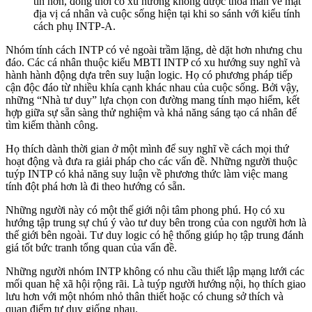
tin hơn, đồng thời có xu hướng không được thỏa mãn về mặt
địa vị cá nhân và cuộc sống hiện tại khi so sánh với kiểu tính
cách phụ INTP-A.
Nhóm tính cách INTP có vẻ ngoài trầm lặng, dè dặt hơn nhưng chu
đáo. Các cá nhân thuộc kiểu MBTI INTP có xu hướng suy nghĩ và
hành hành động dựa trên suy luận logic. Họ có phương pháp tiếp
cận độc đáo từ nhiều khía cạnh khác nhau của cuộc sống. Bởi vậy,
những “Nhà tư duy” lựa chọn con đường mang tính mạo hiểm, kết
hợp giữa sự sẵn sàng thử nghiệm và khả năng sáng tạo cá nhân để
tìm kiếm thành công.
Họ thích dành thời gian ở một mình để suy nghĩ về cách mọi thứ
hoạt động và đưa ra giải pháp cho các vấn đề. Những người thuộc
tuýp INTP có khả năng suy luận về phương thức làm việc mang
tính đột phá hơn là đi theo hướng có sẵn.
Những người này có một thế giới nội tâm phong phú. Họ có xu
hướng tập trung sự chú ý vào tư duy bên trong của con người hơn là
thế giới bên ngoài. Tư duy logic có hệ thống giúp họ tập trung đánh
giá tốt bức tranh tổng quan của vấn đề.
Những người nhóm INTP không có nhu cầu thiết lập mạng lưới các
mối quan hệ xã hội rộng rãi. Là tuýp người hướng nội, họ thích giao
lưu hơn với một nhóm nhỏ thân thiết hoặc có chung sở thích và
quan điểm tư duy giống nhau.