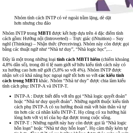
Nhóm tính cách INTP có vẻ ngoài trầm lặng, dè dặt
hơn nhưng chu đáo
Nhóm INTP trong
MBTI
được kết hợp dựa trên 4 đặc điểm tính
cách gồm: Hướng nội (Introverted) – Trực giác (iNtuition) – Suy
nghĩ (Thinking) – Nhận thức (Perceiving). Nhóm này còn được gọi
bằng các thuật ngữ như “Nhà tư duy”, “Nhà logic học”,…
Đây là một trong những loại
tính cách MBTI hiếm
(chiếm khoảng
4,8% dân số), trong đó tỉ lệ nam giới sở hữu kiểu tính cách này có
xu hướng cao hơn nữ giới (5,8% so với 4%). Nhóm INTP được
nhận xét có khả năng học ngoại ngữ tốt hơn so với
các kiểu tính
cách trong MBTI
khác. Nhóm “Nhà tư duy” được chia làm kiểu
tính cách phụ: INTP-A và INTP-T.
INTP-A : Được biết đến với tên gọi “Nhà logic quyết đoán”
hoặc “Nhà tư duy quyết đoán”. Những người thuộc kiểu tính
cách phụ INTP-A có xu hướng thoải mái với bản thân và tự
tin hơn các cá nhân kiểu INTP-T. Họ cũng có xu hướng hài
lòng hơn với vị trí của họ đạt được trong cuộc sống.
INTP-T : Những người này hay còn được gọi là “Nhà logic
hỗn loạn” hoặc “Nhà tư duy hỗn loạn”. Họ cảm thấy kém tự