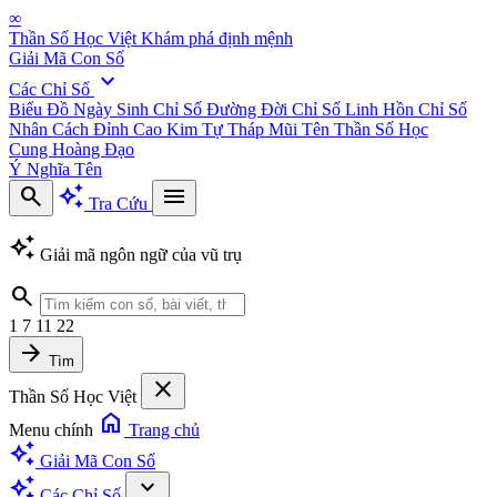
∞
Thần Số Học Việt
Khám phá định mệnh
Giải Mã Con Số
expand_more
Các Chỉ Số
Biểu Đồ Ngày Sinh
Chỉ Số Đường Đời
Chỉ Số Linh Hồn
Chỉ Số
Nhân Cách
Đỉnh Cao Kim Tự Tháp
Mũi Tên Thần Số Học
Cung Hoàng Đạo
Ý Nghĩa Tên
search
auto_awesome
menu
Tra Cứu
auto_awesome
Giải mã ngôn ngữ của vũ trụ
search
1
7
11
22
arrow_forward
Tìm
close
Thần Số Học Việt
home
Menu chính
Trang chủ
auto_awesome
Giải Mã Con Số
auto_awesome
expand_more
Các Chỉ Số