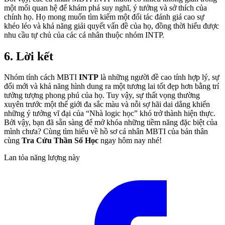
một mối quan hệ để khám phá suy nghĩ, ý tưởng và sở thích của
chính họ. Họ mong muốn tìm kiếm một đối tác đánh giá cao sự
khéo léo và khả năng giải quyết vấn đề của họ, đồng thời hiểu được
nhu cầu tự chủ của các cá nhân thuộc nhóm INTP.
6. Lời kết
Nhóm tính cách MBTI
INTP
là những người đề cao tính hợp lý, sự
đổi mới và khả năng hình dung ra một tương lai tốt đẹp hơn bằng trí
tưởng tượng phong phú của họ. Tuy vậy, sự thất vọng thường
xuyên trước một thế giới đa sắc màu và nỗi sợ hãi dai dẳng khiến
những ý tưởng vĩ đại của “Nhà logic học” khó trở thành hiện thực.
Bởi vậy, bạn đã sẵn sàng để mở khóa những tiềm năng đặc biệt của
mình chưa? Cùng tìm hiểu về hồ sơ cá nhân MBTI của bản thân
cùng
Tra Cứu Thần Số Học
ngay hôm nay nhé!
Lan tỏa năng lượng này