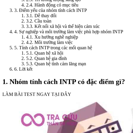
2.4. Hành động có mục tiêu
3. Điểm yếu của nhóm tính cách INTP
3.1. Dễ thay đổi
3.2. Cầu toàn
3.3. Kết nối xã hội và thể hiện cảm xúc
4. Sự nghiệp và môi trường làm việc phù hợp nhóm INTP
4.1. Xu hướng nghề nghiệp
4.2. Môi trường làm việc
5. Tính cách INTP trong các mối quan hệ
5.1. Quan hệ xã hội
5.2. Quan hệ gia đình
5.3. Quan hệ tình cảm lãng mạn
6. Lời kết
1. Nhóm tính cách INTP có đặc điểm gì?
LÀM BÀI TEST NGAY TẠI ĐÂY