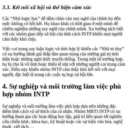
3.3. Kết nối xã hội và thể hiện cảm xúc
Các “Nhà logic học” dễ đắm chìm vào suy nghĩ của chính họ đến
mức không có hồi kết. Họ khao khát có thời gian ở một mình để
chiêm nghiệm những suy nghĩ của chính mình. Xu hướng tách biệt
với các nhóm giao tiếp xã hội của tính cách INTP khiến mọi người
cảm thấy khó chịu.
Việc coi trọng suy luận logic và tính hợp lý khiến các “Nhà tư duy”
có xu hướng đánh giá thấp tầm quan trọng của những giá trị tinh
thần hoặc những nghi thức truyền thống. Trong một số trường hợp,
họ bị cho là vô tình hoặc thiếu tế nhị với những người coi trọng cảm
xúc. Điều này khiến nhóm INTP cảm thấy khó kết nối với mọi
người, đặc biệt là trong các cuộc tụ họp xã hội lớn.
4. Sự nghiệp và môi trường làm việc phù
hợp nhóm INTP
Sự nghiệp và môi trường làm việc phù hợp dựa trên những đặc
điểm tính cách và sở thích của cá nhân. Nhóm MBTI INTP có xu
hướng tham gia các hoạt động học tập, giải trí liên quan tới nghiên
cứu chiến lược, khoa học, kỹ thuật hoặc các sự kiện văn hóa, nghệ
thuật, viết lách,…