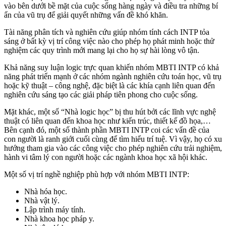
vào bên dưới bề mặt của cuộc sống hàng ngày và điều tra những bí
ẩn của vũ trụ để giải quyết những vấn đề khó khăn.
Tài năng phân tích và nghiên cứu giúp nhóm tính cách INTP tỏa
sáng ở bất kỳ vị trí công việc nào cho phép họ phát minh hoặc thử
nghiệm các quy trình mới mang lại cho họ sự hài lòng vô tận.
Khả năng suy luận logic trực quan khiến nhóm MBTI INTP có khả
năng phát triển mạnh ở các nhóm ngành nghiên cứu toán học, vũ trụ
hoặc kỹ thuật – công nghệ, đặc biệt là các khía cạnh liên quan đến
nghiên cứu sáng tạo các giải pháp tiên phong cho cuộc sống.
Mặt khác, một số “Nhà logic học” bị thu hút bởi các lĩnh vực nghệ
thuật có liên quan đến khoa học như kiến ​​trúc, thiết kế đồ họa,…
Bên cạnh đó, một số thành phần MBTI INTP coi các vấn đề của
con người là ranh giới cuối cùng để tìm hiểu trí tuệ. Vì vậy, họ có xu
hướng tham gia vào các công việc cho phép nghiên cứu trải nghiệm,
hành vi tâm lý con người hoặc các ngành khoa học xã hội khác.
Một số vị trí nghề nghiệp phù hợp với nhóm MBTI INTP:
Nhà hóa học.
Nhà vật lý.
Lập trình máy tính.
Nhà khoa học pháp y.