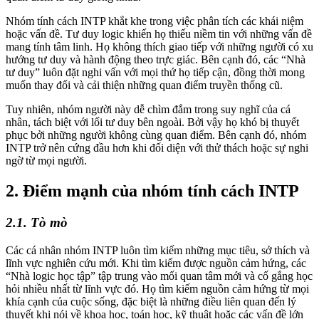
Nhóm tính cách INTP khắt khe trong việc phân tích các khái niệm
hoặc vấn đề. Tư duy logic khiến họ thiếu niềm tin với những vấn đề
mang tính tâm linh. Họ không thích giao tiếp với những người có xu
hướng tư duy và hành động theo trực giác. Bên cạnh đó, các “Nhà
tư duy” luôn đặt nghi vấn với mọi thứ họ tiếp cận, đồng thời mong
muốn thay đổi và cải thiện những quan điểm truyền thống cũ.
Tuy nhiên, nhóm người này dễ chìm đắm trong suy nghĩ của cá
nhân, tách biệt với lối tư duy bên ngoài. Bởi vậy họ khó bị thuyết
phục bởi những người không cùng quan điểm. Bên cạnh đó, nhóm
INTP trở nên cứng đầu hơn khi đối diện với thử thách hoặc sự nghi
ngờ từ mọi người.
2. Điểm mạnh của nhóm tính cách INTP
2.1. Tò mò
Các cá nhân nhóm INTP luôn tìm kiếm những mục tiêu, sở thích và
lĩnh vực nghiên cứu mới. Khi tìm kiếm được nguồn cảm hứng, các
“Nhà logic học tập” tập trung vào mối quan tâm mới và cố gắng học
hỏi nhiều nhất từ lĩnh vực đó. Họ tìm kiếm nguồn cảm hứng từ mọi
khía cạnh của cuộc sống, đặc biệt là những điều liên quan đến lý
thuyết khi nói về khoa học, toán học, kỹ thuật hoặc các vấn đề lớn