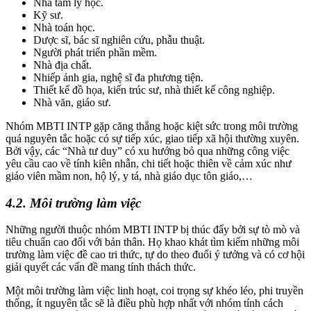
Nhà tâm lý học.
Kỹ sư.
Nhà toán học.
Dược sĩ, bác sĩ nghiên cứu, phẫu thuật.
Người phát triển phần mềm.
Nhà địa chất.
Nhiếp ảnh gia, nghệ sĩ đa phương tiện.
Thiết kế đồ họa, kiến trúc sư, nhà thiết kế công nghiệp.
Nhà văn, giáo sư.
Nhóm MBTI INTP gặp căng thẳng hoặc kiệt sức trong môi trường
quá nguyên tắc hoặc có sự tiếp xúc, giao tiếp xã hội thường xuyên.
Bởi vậy, các “Nhà tư duy” có xu hướng bỏ qua những công việc
yêu cầu cao về tính kiên nhẫn, chi tiết hoặc thiên về cảm xúc như
giáo viên mầm non, hộ lý, y tá, nhà giáo dục tôn giáo,…
4.2. Môi trường làm việc
Những người thuộc nhóm MBTI INTP bị thúc đẩy bởi sự tò mò và
tiêu chuẩn cao đối với bản thân. Họ khao khát tìm kiếm những môi
trường làm việc đề cao tri thức, tự do theo đuổi ý tưởng và có cơ hội
giải quyết các vấn đề mang tính thách thức.
Một môi trường làm việc linh hoạt, coi trọng sự khéo léo, phi truyền
thống, ít nguyên tắc sẽ là điều phù hợp nhất với nhóm tính cách