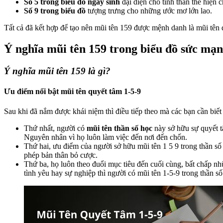
Số 5 trong biểu đồ ngày sinh
đại diện cho tinh thần thể hiện 
Số 9 trong biểu đồ
tượng trưng cho những ước mơ lớn lao.
Tất cả đã kết hợp để tạo nên mũi tên 159 được mệnh danh là mũi tên 
Ý nghĩa mũi tên 159 trong biểu đồ sức mạ
Ý nghĩa mũi tên 159 là gì?
Ưu điểm nổi bật mũi tên quyết tâm 1-5-9
Sau khi đã nắm được khái niệm thì điều tiếp theo mà các bạn cần biết
Thứ nhất, người có
mũi tên thần số học
này sở hữu sự quyết t
Nguyên nhân vì họ luôn làm việc đến nơi đến chốn.
Thứ hai, ưu điểm của người sở hữu mũi tên 1 5 9 trong thần số
phép bản thân bỏ cược.
Thứ ba, họ luôn theo đuổi mục tiêu đến cuối cùng, bất chấp nhữ
tình yêu hay sự nghiệp thì người có mũi tên 1-5-9 trong thần 