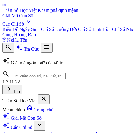
∞
Thần Số Học Việt
Khám phá định mệnh
Giải Mã Con Số
expand_more
Các Chỉ Số
Biểu Đồ Ngày Sinh
Chỉ Số Đường Đời
Chỉ Số Linh Hồn
Chỉ Số Nh
Cung Hoàng Đạo
Ý Nghĩa Tên
search
auto_awesome
menu
Tra Cứu
auto_awesome
Giải mã ngôn ngữ của vũ trụ
search
1
7
11
22
arrow_forward
Tìm
close
Thần Số Học Việt
home
Menu chính
Trang chủ
auto_awesome
Giải Mã Con Số
auto_awesome
expand_more
Các Chỉ Số