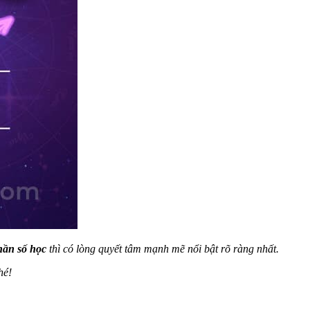
hần số học
thì có lòng quyết tâm mạnh mẽ nổi bật rõ ràng nhất.
hé!