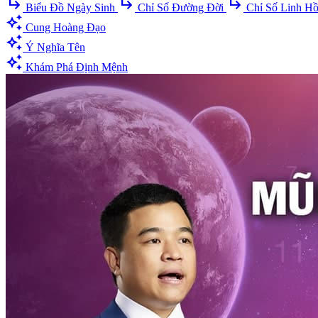
subdirectory_arrow_right
subdirectory_arrow_right
subdirectory_arrow_right
Biểu Đồ Ngày Sinh
Chỉ Số Đường Đời
Chỉ Số Linh H
auto_awesome
Cung Hoàng Đạo
auto_awesome
Ý Nghĩa Tên
auto_awesome
Khám Phá Định Mệnh