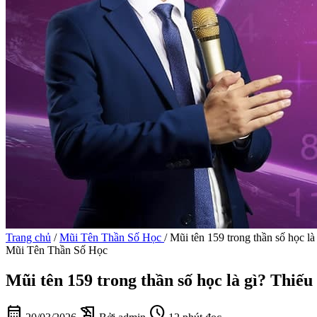
Trang chủ
/
Mũi Tên Thần Số Học
/
Mũi tên 159 trong thần số học là
Mũi Tên Thần Số Học
Mũi tên 159 trong thần số học là gì? Thiếu
calendar_month
history_edu
schedule