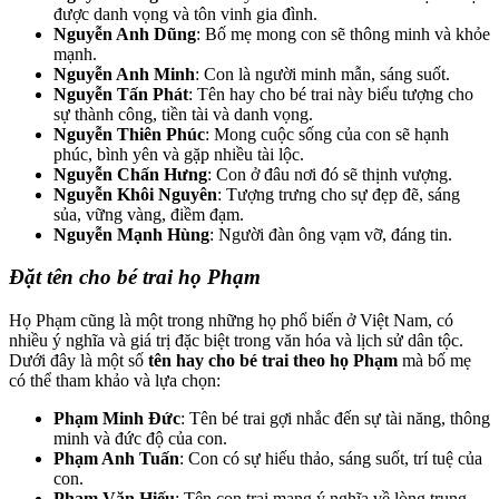
được danh vọng và tôn vinh gia đình.
Nguyễn Anh Dũng
: Bố mẹ mong con sẽ thông minh và khỏe
mạnh.
Nguyễn Anh Minh
: Con là người minh mẫn, sáng suốt.
Nguyễn Tấn Phát
: Tên hay cho bé trai này biểu tượng cho
sự thành công, tiền tài và danh vọng.
Nguyễn Thiên Phúc
: Mong cuộc sống của con sẽ hạnh
phúc, bình yên và gặp nhiều tài lộc.
Nguyễn Chấn Hưng
: Con ở đâu nơi đó sẽ thịnh vượng.
Nguyễn Khôi Nguyên
: Tượng trưng cho sự đẹp đẽ, sáng
sủa, vững vàng, điềm đạm.
Nguyễn Mạnh Hùng
: Người đàn ông vạm vỡ, đáng tin.
Đặt tên cho bé trai họ Phạm
Họ Phạm cũng là một trong những họ phổ biến ở Việt Nam, có
nhiều ý nghĩa và giá trị đặc biệt trong văn hóa và lịch sử dân tộc.
Dưới đây là một số
tên hay cho bé trai theo họ Phạm
mà bố mẹ
có thể tham khảo và lựa chọn:
Phạm Minh Đức
: Tên bé trai gợi nhắc đến sự tài năng, thông
minh và đức độ của con.
Phạm Anh Tuấn
: Con có sự hiếu thảo, sáng suốt, trí tuệ của
con.
Phạm Văn Hiếu
: Tên con trai mang ý nghĩa về lòng trung