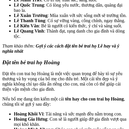
Lê Quốc Trung
: Có lòng yêu nước, thương dân, quảng đại
bao la.
Lê Xuân Trường
: Mùa xuân với sức sống mới sẽ trường tồn.
Lê Thanh Tùng
: Có sự vững vàng, công chính, ngay thẳng.
Lê Kiến Văn
: Bé là người có kiến thức, ý chí và sáng suốt.
Lê Quang Vinh
: Thành đạt, rạng danh cho gia đình và dòng
tộc.
Tham khảo thêm:
Gợi ý các cách đặt tên bé trai họ Lê hay và ý
nghĩa nhất
Đặt tên bé trai họ Hoàng
Đặt tên con trai họ Hoàng là một việc quan trọng để bày tỏ sự yêu
thương và hy vọng của bố mẹ cho đứa trẻ. Một cái tên đẹp và ý
nghĩa không chỉ tạo dấu ấn riêng cho con, mà còn có thể giúp cải
thiện vận mệnh cho gia đình.
Nếu bố mẹ đang tìm kiếm một cái
tên hay cho con trai họ Hoàng
,
chúng tôi sẽ gợi ý sau đây:
Hoàng Khôi Vĩ
: Tài năng và sức mạnh đều nằm trong con.
Hoàng Gia Hưng
: Con sẽ là người giúp đỡ gia đình vượt qua
mọi khó khăn.