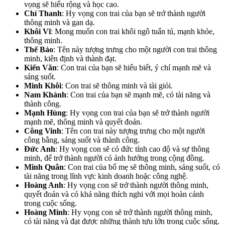
vọng sẽ hiểu rộng và học cao.
Chí Thanh
: Hy vọng con trai của bạn sẽ trở thành người
thông minh và gan dạ.
Khôi Vĩ
: Mong muốn con trai khôi ngô tuấn tú, mạnh khỏe,
thông minh.
Thế Bảo
: Tên này tượng trưng cho một người con trai thông
minh, kiên định và thành đạt.
Kiến Văn
: Con trai của bạn sẽ hiểu biết, ý chí mạnh mẽ và
sáng suốt.
Minh Khôi
: Con trai sẽ thông minh và tài giỏi.
Nam Khánh
: Con trai của bạn sẽ mạnh mẽ, có tài năng và
thành công.
Mạnh Hùng
: Hy vọng con trai của bạn sẽ trở thành người
mạnh mẽ, thông minh và quyết đoán.
Công Vinh
: Tên con trai này tượng trưng cho một người
công bằng, sáng suốt và thành công.
Đức Anh
: Hy vọng con sẽ có đức tính cao độ và sự thông
minh, để trở thành người có ảnh hưởng trong cộng đồng.
Minh Quân
: Con trai của bố mẹ sẽ thông minh, sáng suốt, có
tài năng trong lĩnh vực kinh doanh hoặc công nghệ.
Hoàng Anh
: Hy vọng con sẽ trở thành người thông minh,
quyết đoán và có khả năng thích nghi với mọi hoàn cảnh
trong cuộc sống.
Hoàng Minh
: Hy vọng con sẽ trở thành người thông minh,
có tài năng và đạt được những thành tựu lớn trong cuộc sống.