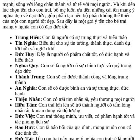
mạnh, sống với lòng chân thành và tử tế với mọi người. Và khi đến
lúc chọn tên cho con trai, bố mẹ luôn ưu tiên những cái tên mang ý
nghĩa đẹp về đạo đức, góp phần tạo nên bộ phận không thể thiếu
của một con người tốt đẹp. Sau đây là một gợi ý tên cho bé trai
mang ý nghĩa con có đạo đức tốt:
Trung Hiếu
: Con là người có sự trung thực và hiếu thảo
Tín Nghĩa
: Biểu thị cho sự tin tưởng, thành thực, danh dự,
lời hứa và nghĩa khí.
Đức Huy
: Đây là người có phẩm chất tốt, có đức hạnh và
hiếu thảo
Nghĩa Quý
: Con sẽ là người có sự chính trực và quý trọng
đạo đức
Thành Trung
: Con sẽ có được thành công và lòng trung
thành
An Nghĩa
: Con sẽ có được bình an và sự trung thực, đức
hạnh
Thiện Nhân
: Con có trái tim nhân ái, yêu thương mọi người
Hữu Tâm
: Con trai lớn lên sẽ trở thành người có tấm lòng
nhân ái, khoan dung và độ lượng
Đức Việt
: Con trai thông minh, ưu việt, có phẩm hạnh tốt và
tác phong lịch sự
Bảo Đức
: Con là bảo bối của gia đình, mong muốn con có
đức tính tốt
Đức Tài
: Tên con trai này mang ý nghĩa con trai sẽ là người