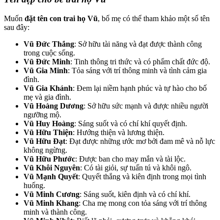
Muốn
đặt tên con trai họ Vũ
, bố mẹ có thể tham khảo một số tên
sau đây:
Vũ Đức Thắng
: Sở hữu tài năng và đạt được thành công
trong cuộc sống.
Vũ Đức Minh
: Tinh thông tri thức và có phẩm chất đức độ.
Vũ Gia Minh
: Tỏa sáng với trí thông minh và tình cảm gia
đình.
Vũ Gia Khánh
: Đem lại niềm hạnh phúc và tự hào cho bố
mẹ và gia đình.
Vũ Hoàng Dương
: Sở hữu sức mạnh và được nhiều người
ngưỡng mộ.
Vũ Huy Hoàng
: Sáng suốt và có chí khí quyết định.
Vũ Hữu Thiện
: Hướng thiện và lương thiện.
Vũ Hữu Đạt
: Đạt được những ước mơ bởi đam mê và nỗ lực
không ngừng.
Vũ Hữu Phước
: Được ban cho may mắn và tài lộc.
Vũ Khôi Nguyên
: Có tài giỏi, sự tuấn tú và khôi ngô.
Vũ Mạnh Quyết
: Quyết thắng và kiên định trong mọi tình
huống.
Vũ Minh Cương
: Sáng suốt, kiên định và có chí khí.
Vũ Minh Khang
: Cha mẹ mong con tỏa sáng với trí thông
minh và thành công.