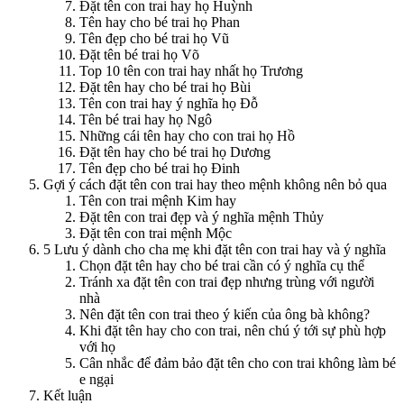
Đặt tên con trai hay họ Huỳnh
Tên hay cho bé trai họ Phan
Tên đẹp cho bé trai họ Vũ
Đặt tên bé trai họ Võ
Top 10 tên con trai hay nhất họ Trương
Đặt tên hay cho bé trai họ Bùi
Tên con trai hay ý nghĩa họ Đỗ
Tên bé trai hay họ Ngô
Những cái tên hay cho con trai họ Hồ
Đặt tên hay cho bé trai họ Dương
Tên đẹp cho bé trai họ Đinh
Gợi ý cách đặt tên con trai hay theo mệnh không nên bỏ qua
Tên con trai mệnh Kim hay
Đặt tên con trai đẹp và ý nghĩa mệnh Thủy
Đặt tên con trai mệnh Mộc
5 Lưu ý dành cho cha mẹ khi đặt tên con trai hay và ý nghĩa
Chọn đặt tên hay cho bé trai cần có ý nghĩa cụ thể
Tránh xa đặt tên con trai đẹp nhưng trùng với người
nhà
Nên đặt tên con trai theo ý kiến của ông bà không?
Khi đặt tên hay cho con trai, nên chú ý tới sự phù hợp
với họ
Cân nhắc để đảm bảo đặt tên cho con trai không làm bé
e ngại
Kết luận