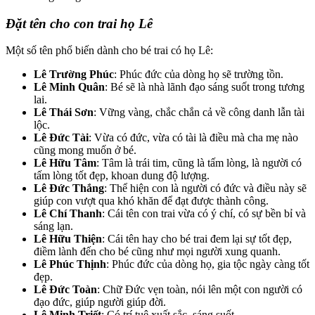
Đặt tên cho con trai họ Lê
Một số tên phổ biến dành cho bé trai có họ Lê:
Lê Trường Phúc
: Phúc đức của dòng họ sẽ trường tồn.
Lê Minh Quân
: Bé sẽ là nhà lãnh đạo sáng suốt trong tương
lai.
Lê Thái Sơn
: Vững vàng, chắc chắn cả về công danh lẫn tài
lộc.
Lê Ðức Tài
: Vừa có đức, vừa có tài là điều mà cha mẹ nào
cũng mong muốn ở bé.
Lê Hữu Tâm
: Tâm là trái tim, cũng là tấm lòng, là người có
tấm lòng tốt đẹp, khoan dung độ lượng.
Lê Ðức Thắng
: Thể hiện con là người có đức và điều này sẽ
giúp con vượt qua khó khăn để đạt được thành công.
Lê Chí Thanh
: Cái tên con trai vừa có ý chí, có sự bền bỉ và
sáng lạn.
Lê Hữu Thiện
: Cái tên hay cho bé trai đem lại sự tốt đẹp,
điềm lành đến cho bé cũng như mọi người xung quanh.
Lê Phúc Thịnh
: Phúc đức của dòng họ, gia tộc ngày càng tốt
đẹp.
Lê Ðức Toàn
: Chữ Đức vẹn toàn, nói lên một con người có
đạo đức, giúp người giúp đời.
Lê Minh Triết
: Có trí tuệ xuất sắc, sáng suốt.