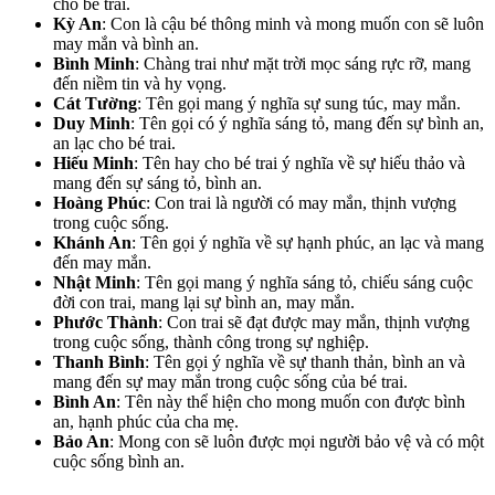
cho bé trai.
Kỳ An
: Con là cậu bé thông minh và mong muốn con sẽ luôn
may mắn và bình an.
Bình Minh
: Chàng trai như mặt trời mọc sáng rực rỡ, mang
đến niềm tin và hy vọng.
Cát Tường
: Tên gọi mang ý nghĩa sự sung túc, may mắn.
Duy Minh
: Tên gọi có ý nghĩa sáng tỏ, mang đến sự bình an,
an lạc cho bé trai.
Hiếu Minh
: Tên hay cho bé trai ý nghĩa về sự hiếu thảo và
mang đến sự sáng tỏ, bình an.
Hoàng Phúc
: Con trai là người có may mắn, thịnh vượng
trong cuộc sống.
Khánh An
: Tên gọi ý nghĩa về sự hạnh phúc, an lạc và mang
đến may mắn.
Nhật Minh
: Tên gọi mang ý nghĩa sáng tỏ, chiếu sáng cuộc
đời con trai, mang lại sự bình an, may mắn.
Phước Thành
: Con trai sẽ đạt được may mắn, thịnh vượng
trong cuộc sống, thành công trong sự nghiệp.
Thanh Bình
: Tên gọi ý nghĩa về sự thanh thản, bình an và
mang đến sự may mắn trong cuộc sống của bé trai.
Bình An
: Tên này thể hiện cho mong muốn con được bình
an, hạnh phúc của cha mẹ.
Bảo An
: Mong con sẽ luôn được mọi người bảo vệ và có một
cuộc sống bình an.