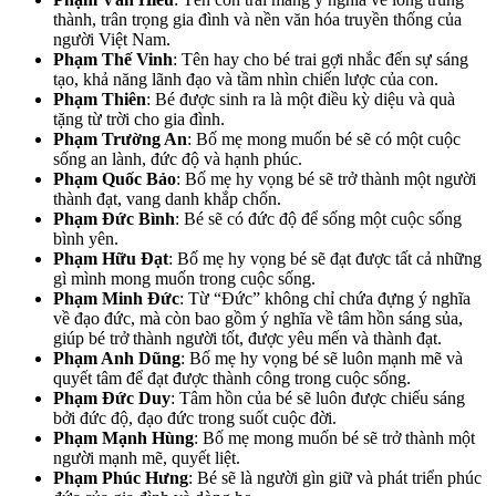
thành, trân trọng gia đình và nền văn hóa truyền thống của
người Việt Nam.
Phạm Thế Vinh
: Tên hay cho bé trai gợi nhắc đến sự sáng
tạo, khả năng lãnh đạo và tầm nhìn chiến lược của con.
Phạm Thiên
: Bé được sinh ra là một điều kỳ diệu và quà
tặng từ trời cho gia đình.
Phạm Trường An
: Bố mẹ mong muốn bé sẽ có một cuộc
sống an lành, đức độ và hạnh phúc.
Phạm Quốc Bảo
: Bố mẹ hy vọng bé sẽ trở thành một người
thành đạt, vang danh khắp chốn.
Phạm Ðức Bình
: Bé sẽ có đức độ để sống một cuộc sống
bình yên.
Phạm Hữu Đạt
: Bố mẹ hy vọng bé sẽ đạt được tất cả những
gì mình mong muốn trong cuộc sống.
Phạm Minh Đức
: Từ “Đức” không chỉ chứa đựng ý nghĩa
về đạo đức, mà còn bao gồm ý nghĩa về tâm hồn sáng sủa,
giúp bé trở thành người tốt, được yêu mến và thành đạt.
Phạm Anh Dũng
: Bố mẹ hy vọng bé sẽ luôn mạnh mẽ và
quyết tâm để đạt được thành công trong cuộc sống.
Phạm Đức Duy
: Tâm hồn của bé sẽ luôn được chiếu sáng
bởi đức độ, đạo đức trong suốt cuộc đời.
Phạm Mạnh Hùng
: Bố mẹ mong muốn bé sẽ trở thành một
người mạnh mẽ, quyết liệt.
Phạm Phúc Hưng
: Bé sẽ là người gìn giữ và phát triển phúc