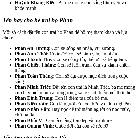
Huỳnh Khang Kiện
: Ba mẹ mong con sống bình yên và
khỏe mạnh.
Tên hay cho bé trai họ Phan
Một số cách đặt tên con trai họ Phan để bố mẹ tham khảo và lựa
chọn:
Phan An Tường
: Con sẽ sống an nhàn, vui sướng.
Phan Anh Thái
: Cuộc đời con sẽ bình yên, an nhàn.
Phan Thanh Thế
: Con sẽ có uy tín, thế lực và tiếng tăm.
Phan Chiến Thắng
: Con sẽ luôn tranh đấu và giành chiến
thắng.
Phan Toàn Thắn
g: Con sẽ đạt được mục đích trong cuộc
sống.
Phan Minh Triết
: Đặt tên con trai là Minh Triết, ba mẹ mong
con hãy biết nhìn xa trông rộng, sáng suốt, hiểu biết thời thế.
Phan Đình Trung
: Con là điểm tựa của bố mẹ.
Phan Kiến Văn
: Con là người có học thức và kinh nghiệm.
Phan Nhân Văn
: Hãy học để trở thành người có học thức,
chữ nghĩa.
Phan Khôi Vĩ
: Con là chàng trai đẹp và mạnh mẽ.
Phan Quang Vinh
: Cuộc đời của con sẽ rực rỡ.
Tên đẹp cho bé trai họ Vũ