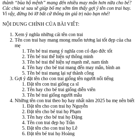
thành “bùa hộ mệnh” mang đến nhiều may mắn hơn nữa cho bé?
Các chia sẻ sau sẽ giúp bố mẹ sớm tìm thấy gợi ý tên con trai hay.
Vì vậy, đừng bỏ lỡ bất cứ thông tin giá trị nào bạn nhé!
NỘI DUNG CHÍNH CỦA BÀI VIẾT:
Xem ý nghĩa những cái tên con trai
Tên con trai hay mang mong muốn tương lai tốt đẹp của cha
mẹ
Tên bé trai mang ý nghĩa con có đạo đức tốt
Tên bé trai thể hiện sự thông minh
Tên bé trai thể hiện sự mạnh mẽ, nam tính
Tên hay cho bé trai mang đến may mắn, bình an
Tên bé trai mang lại sự thành công
Gợi ý đặt tên cho con trai giống tên người nổi tiếng
Đặt tên con trai giống ca sĩ
Tên hay cho bé trai giống diễn viên
Tên bé trai giống người mẫu
Những tên con trai theo họ hay nhất năm 2025 ba mẹ nên biết
Đặt tên cho con trai họ Nguyễn
Đặt tên cho bé trai họ Phạm
Tên hay cho bé trai họ Đặng
Tên con trai đẹp họ Trần
Đặt tên cho con trai họ Lê
Đặt tên bé trai họ Hoàng