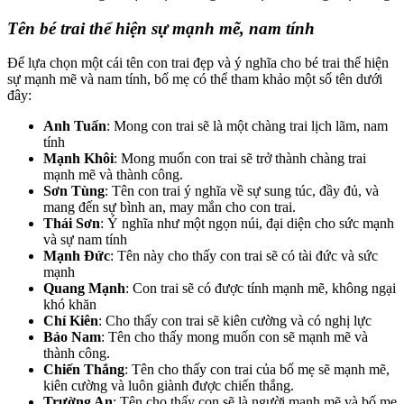
Tên bé trai thể hiện sự mạnh mẽ, nam tính
Để lựa chọn một cái tên con trai đẹp và ý nghĩa cho bé trai thể hiện
sự mạnh mẽ và nam tính, bố mẹ có thể tham khảo một số tên dưới
đây:
Anh Tuấn
: Mong con trai sẽ là một chàng trai lịch lãm, nam
tính
Mạnh Khôi
: Mong muốn con trai sẽ trở thành chàng trai
mạnh mẽ và thành công.
Sơn Tùng
: Tên con trai ý nghĩa về sự sung túc, đầy đủ, và
mang đến sự bình an, may mắn cho con trai.
Thái Sơn
: Ý nghĩa như một ngọn núi, đại diện cho sức mạnh
và sự nam tính
Mạnh Đức
: Tên này cho thấy con trai sẽ có tài đức và sức
mạnh
Quang Mạnh
: Con trai sẽ có được tính mạnh mẽ, không ngại
khó khăn
Chí Kiên
: Cho thấy con trai sẽ kiên cường và có nghị lực
Bảo Nam
: Tên cho thấy mong muốn con sẽ mạnh mẽ và
thành công.
Chiến Thắng
: Tên cho thấy con trai của bố mẹ sẽ mạnh mẽ,
kiên cường và luôn giành được chiến thắng.
Trường An
: Tên cho thấy con sẽ là người mạnh mẽ và bố mẹ