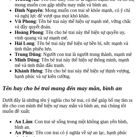
mong muốn con gặp nhiều may mắn và bình an.
Đình Nguyên
: Mong muốn con trai sẽ khỏe mạnh, có ý chí
và nghị lực để vượt qua mọi khó khăn.
Vũ Phong
: Tên bé trai này thể hiện sự mạnh mẽ, vững chắc
và đầy quyết đoán.
Hoàng Phong
: Tên cho bé trai này thể hiện sự quyền uy,
vinh quang và sự mạnh mẽ.
Hải Long
: Tên bé trai này thể hiện sự bền bỉ, sức mạnh và
tinh thần phiêu lưu.
Trung Dũng
: Người con trai là người trung thành, mạnh mẽ
Minh Dũng
: Tên bé trai này thể hiện sự thông minh, mạnh
mẽ và tinh thần đấu tranh.
Khánh Hưng
: Tên cho bé trai này thể hiện sự thịnh vượng,
hạnh phúc và sự kiên cường.
Tên hay cho bé trai mang đến may mắn, bình an
Dưới đây là những tên ý nghĩa cho bé trai, có thể giúp bố mẹ tìm ra
tên cho con mình thể hiện sự may mắn và bình an, mà chúng tôi
muốn đề xuất:
An Lâm
: Con trai sẽ sống trong một không gian yên bình,
bình an.
An Phúc
: Tên con trai có ý nghĩa về sự an lạc, hạnh phúc