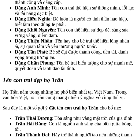
thành công và đẳng cấp.
Đặng Anh Minh
: Tên con trai thể hiện sự thông minh, lỗi lạc
và tài năng đặc biệt.
Đặng Hữu Nghĩa
: Bé luôn là người có tinh thần hào hiệp,
biết làm theo đúng lẽ phải.
Đặng Khôi Nguyên
: Tên con thể hiện sự đẹp đẽ, sáng sủa,
vững vàng, điềm đạm.
Đặng Thiện Nhân
: Tên hay cho bé trai thể hiện lòng nhân
ái, sự quan tâm và yêu thương người khác.
Đặng Tấn Phát
: Bé sẽ đạt được thành công, tiền tài, danh
vọng trong tương lai.
Đặng Chấn Phong
: Tên bé trai biểu tượng cho sự mạnh mẽ,
quyết đoán và lãnh đạo tài tình.
Tên con trai đẹp họ Trần
Họ Trần nằm trong những họ phổ biến nhất tại Việt Nam. Trong
văn hóa Việt, họ Trần cũng mang nhiều ý nghĩa vô cùng thú vị.
Sau đây là một số gợi ý
đặt tên con trai họ Trần
cho bố mẹ:
Trần Thái Dương
: Tỏa sáng như vầng mặt trời của gia đình.
Trần Hải Đăng
: Con là nguồn ánh sáng của biển giữa bóng
tối.
Trần Thành Đạt
: Hãy trở thành người tạo nên những thành