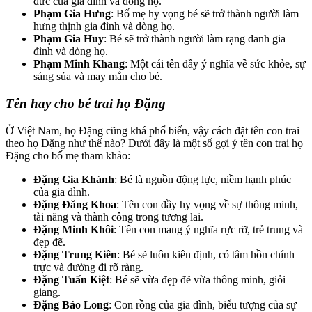
đức của gia đình và dòng họ.
Phạm Gia Hưng
: Bố mẹ hy vọng bé sẽ trở thành người làm
hưng thịnh gia đình và dòng họ.
Phạm Gia Huy
: Bé sẽ trở thành người làm rạng danh gia
đình và dòng họ.
Phạm Minh Khang
: Một cái tên đầy ý nghĩa về sức khỏe, sự
sáng sủa và may mắn cho bé.
Tên hay cho bé trai họ Đặng
Ở Việt Nam, họ Đặng cũng khá phổ biến, vậy cách đặt tên con trai
theo họ Đặng như thế nào? Dưới đây là một số gợi ý tên con trai họ
Đặng cho bố mẹ tham khảo:
Đặng Gia Khánh
: Bé là nguồn động lực, niềm hạnh phúc
của gia đình.
Đặng Đăng Khoa
: Tên con đầy hy vọng về sự thông minh,
tài năng và thành công trong tương lai.
Đặng Minh Khôi
: Tên con mang ý nghĩa rực rỡ, trẻ trung và
đẹp đẽ.
Đặng Trung Kiên
: Bé sẽ luôn kiên định, có tâm hồn chính
trực và đường đi rõ ràng.
Đặng Tuấn Kiệt
: Bé sẽ vừa đẹp đẽ vừa thông minh, giỏi
giang.
Đặng Bảo Long
: Con rồng của gia đình, biểu tượng của sự