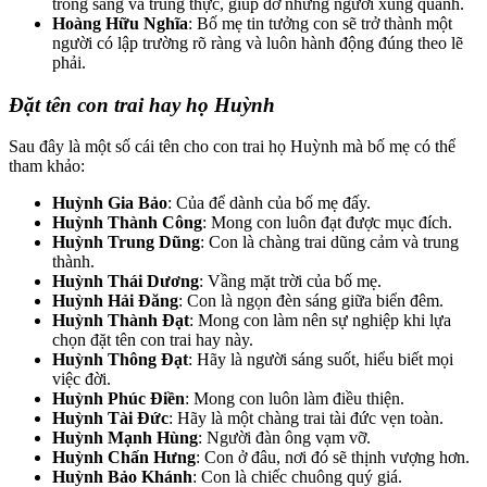
trong sáng và trung thực, giúp đỡ những người xung quanh.
Hoàng Hữu Nghĩa
: Bố mẹ tin tưởng con sẽ trở thành một
người có lập trường rõ ràng và luôn hành động đúng theo lẽ
phải.
Đặt tên con trai hay họ Huỳnh
Sau đây là một số cái tên cho con trai họ Huỳnh mà bố mẹ có thể
tham khảo:
Huỳnh Gia Bảo
: Của để dành của bố mẹ đấy.
Huỳnh Thành Công
: Mong con luôn đạt được mục đích.
Huỳnh Trung Dũng
: Con là chàng trai dũng cảm và trung
thành.
Huỳnh Thái Dương
: Vầng mặt trời của bố mẹ.
Huỳnh Hải Đăng
: Con là ngọn đèn sáng giữa biển đêm.
Huỳnh Thành Đạt
: Mong con làm nên sự nghiệp khi lựa
chọn đặt tên con trai hay này.
Huỳnh Thông Đạt
: Hãy là người sáng suốt, hiểu biết mọi
việc đời.
Huỳnh Phúc Điền
: Mong con luôn làm điều thiện.
Huỳnh Tài Đức
: Hãy là một chàng trai tài đức vẹn toàn.
Huỳnh Mạnh Hùng
: Người đàn ông vạm vỡ.
Huỳnh Chấn Hưng
: Con ở đâu, nơi đó sẽ thịnh vượng hơn.
Huỳnh Bảo Khánh
: Con là chiếc chuông quý giá.