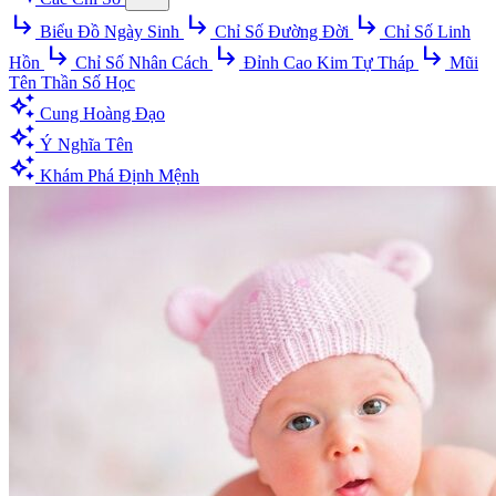
subdirectory_arrow_right
subdirectory_arrow_right
subdirectory_arrow_right
Biểu Đồ Ngày Sinh
Chỉ Số Đường Đời
Chỉ Số Linh
subdirectory_arrow_right
subdirectory_arrow_right
subdirectory_arrow_right
Hồn
Chỉ Số Nhân Cách
Đỉnh Cao Kim Tự Tháp
Mũi
Tên Thần Số Học
auto_awesome
Cung Hoàng Đạo
auto_awesome
Ý Nghĩa Tên
auto_awesome
Khám Phá Định Mệnh