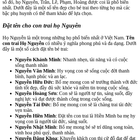
số đó, họ Nguyễn, Trần, Lê, Phạm, Hoàng được coi là phổ biến
nhất. Dưới đây là một số tên đẹp cho bé trai theo từng họ mà các
bậc phụ huynh có thể tham khảo để lựa chọn.
Đặt tên cho con trai họ Nguyễn
Họ Nguyễn là một trong những họ phổ biến nhất ở Việt Nam.
Tên
con trai Họ Nguyễn
có nhiều ý nghĩa phong phú và đa dạng. Dưới
đây là một số cách đặt tên bé trai:
Nguyễn Khánh Minh
: Nhanh nhẹn, tài năng và có cuộc
sống thanh nhàn
Nguyễn Văn Minh
: Hy vọng con sẽ sống cuộc đời thanh
bình, hạnh phúc và an lạc.
Nguyễn Hữu Đức
: Bố mẹ mong con sẽ trưởng thành với đức
tính tốt đẹp, đầy đủ sức khỏe và niềm tin trong cuộc sống.
Nguyễn Hoàng Sơn
: Con sẽ là người tự tin, sáng suốt, đầy
nghị lực và đạt được thành công trong cuộc sống.
Nguyễn Tài Đức
: Bố mẹ mong con sẽ là chàng trai tài đức
vẹn toàn.
Nguyễn Hiền Minh
: Đặt tên con trai là Hiền Minh ba mẹ hy
vọng con là người tài đức, sáng suốt.
Nguyễn Nhật Minh
: Bố mẹ mong bé sẽ trí dũng song toàn,
vinh hoa phú quý, thanh nhàn.
Nguyễn Đăng Khoa
: Khuyến khích con thi cử đỗ đạt để đạt