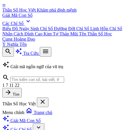
∞
Thần Số Học Việt
Khám phá định mệnh
Giải Mã Con Số
expand_more
Các Chỉ Số
Biểu Đồ Ngày Sinh
Chỉ Số Đường Đời
Chỉ Số Linh Hồn
Chỉ Số
Nhân Cách
Đỉnh Cao Kim Tự Tháp
Mũi Tên Thần Số Học
Cung Hoàng Đạo
Ý Nghĩa Tên
search
auto_awesome
menu
Tra Cứu
auto_awesome
Giải mã ngôn ngữ của vũ trụ
search
1
7
11
22
arrow_forward
Tìm
close
Thần Số Học Việt
home
Menu chính
Trang chủ
auto_awesome
Giải Mã Con Số
auto_awesome
expand_more
Các Chỉ Số