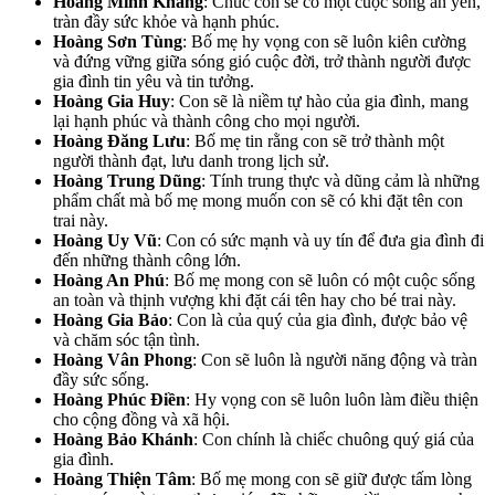
Hoàng Minh Khang
: Chúc con sẽ có một cuộc sống an yên,
tràn đầy sức khỏe và hạnh phúc.
Hoàng Sơn Tùng
: Bố mẹ hy vọng con sẽ luôn kiên cường
và đứng vững giữa sóng gió cuộc đời, trở thành người được
gia đình tin yêu và tin tưởng.
Hoàng Gia Huy
: Con sẽ là niềm tự hào của gia đình, mang
lại hạnh phúc và thành công cho mọi người.
Hoàng Đăng Lưu
: Bố mẹ tin rằng con sẽ trở thành một
người thành đạt, lưu danh trong lịch sử.
Hoàng Trung Dũng
: Tính trung thực và dũng cảm là những
phẩm chất mà bố mẹ mong muốn con sẽ có khi đặt tên con
trai này.
Hoàng Uy Vũ
: Con có sức mạnh và uy tín để đưa gia đình đi
đến những thành công lớn.
Hoàng An Phú
: Bố mẹ mong con sẽ luôn có một cuộc sống
an toàn và thịnh vượng khi đặt cái tên hay cho bé trai này.
Hoàng Gia Bảo
: Con là của quý của gia đình, được bảo vệ
và chăm sóc tận tình.
Hoàng Vân Phong
: Con sẽ luôn là người năng động và tràn
đầy sức sống.
Hoàng Phúc Điền
: Hy vọng con sẽ luôn luôn làm điều thiện
cho cộng đồng và xã hội.
Hoàng Bảo Khánh
: Con chính là chiếc chuông quý giá của
gia đình.
Hoàng Thiện Tâm
: Bố mẹ mong con sẽ giữ được tấm lòng