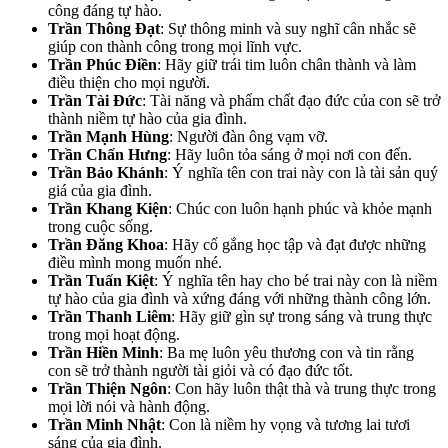
công đáng tự hào.
Trần Thông Đạt
: Sự thông minh và suy nghĩ cân nhắc sẽ
giúp con thành công trong mọi lĩnh vực.
Trần Phúc Điền
: Hãy giữ trái tim luôn chân thành và làm
điều thiện cho mọi người.
Trần Tài Đức
: Tài năng và phẩm chất đạo đức của con sẽ trở
thành niềm tự hào của gia đình.
Trần Mạnh Hùng
: Người đàn ông vạm vỡ.
Trần Chấn Hưng
: Hãy luôn tỏa sáng ở mọi nơi con đến.
Trần Bảo Khánh
: Ý nghĩa tên con trai này con là tài sản quý
giá của gia đình.
Trần Khang Kiện
: Chúc con luôn hạnh phúc và khỏe mạnh
trong cuộc sống.
Trần Đăng Khoa
: Hãy cố gắng học tập và đạt được những
điều mình mong muốn nhé.
Trần Tuấn Kiệt
: Ý nghĩa tên hay cho bé trai này con là niềm
tự hào của gia đình và xứng đáng với những thành công lớn.
Trần Thanh Liêm
: Hãy giữ gìn sự trong sáng và trung thực
trong mọi hoạt động.
Trần Hiền Minh
: Ba mẹ luôn yêu thương con và tin rằng
con sẽ trở thành người tài giỏi và có đạo đức tốt.
Trần Thiện Ngôn
: Con hãy luôn thật thà và trung thực trong
mọi lời nói và hành động.
Trần Minh Nhật
: Con là niềm hy vọng và tương lai tươi
sáng của gia đình.