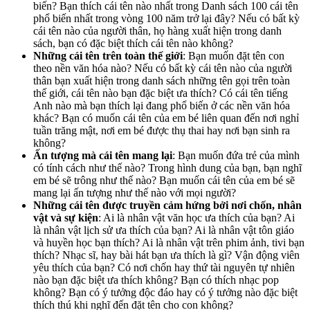
biến? Bạn thích cái tên nào nhất trong Danh sách 100 cái tên
phổ biến nhất trong vòng 100 năm trở lại đây? Nếu có bất kỳ
cái tên nào của người thân, họ hàng xuất hiện trong danh
sách, bạn có đặc biệt thích cái tên nào không?
Những cái tên trên toàn thế giới
: Bạn muốn đặt tên con
theo nền văn hóa nào? Nếu có bất kỳ cái tên nào của người
thân bạn xuất hiện trong danh sách những tên gọi trên toàn
thế giới, cái tên nào bạn đặc biệt ưa thích? Có cái tên tiếng
Anh nào mà bạn thích lại đang phổ biến ở các nền văn hóa
khác? Bạn có muốn cái tên của em bé liên quan đến nơi nghỉ
tuần trăng mật, nơi em bé được thụ thai hay nơi bạn sinh ra
không?
Ấn tượng mà cái tên mang lại
: Bạn muốn đứa trẻ của mình
có tính cách như thế nào? Trong hình dung của bạn, bạn nghĩ
em bé sẽ trông như thế nào? Bạn muốn cái tên của em bé sẽ
mang lại ấn tượng như thế nào với mọi người?
Những cái tên được truyền cảm hứng bởi nơi chốn, nhân
vật và sự kiện
: Ai là nhân vật văn học ưa thích của bạn? Ai
là nhân vật lịch sử ưa thích của bạn? Ai là nhân vật tôn giáo
và huyền học bạn thích? Ai là nhân vật trên phim ảnh, tivi bạn
thích? Nhạc sĩ, hay bài hát bạn ưa thích là gì? Vận động viên
yêu thích của bạn? Có nơi chốn hay thứ tài nguyên tự nhiên
nào bạn đặc biệt ưa thích không? Bạn có thích nhạc pop
không? Bạn có ý tưởng độc đáo hay có ý tưởng nào đặc biệt
thích thú khi nghĩ đến đặt tên cho con không?