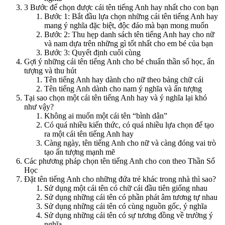
3 Bước để chọn được cái tên tiếng Anh hay nhất cho con bạn
Bước 1: Bắt đầu lựa chọn những cái tên tiếng Anh hay
mang ý nghĩa đặc biệt, độc đáo mà bạn mong muốn
Bước 2: Thu hẹp danh sách tên tiếng Anh hay cho nữ
và nam dựa trên những gì tốt nhất cho em bé của bạn
Bước 3: Quyết định cuối cùng
Gợi ý những cái tên tiếng Anh cho bé chuẩn thần số học, ấn
tượng và thu hút
Tên tiếng Anh hay dành cho nữ theo bảng chữ cái
Tên tiếng Anh dành cho nam ý nghĩa và ấn tượng
Tại sao chọn một cái tên tiếng Anh hay và ý nghĩa lại khó
như vậy?
Không ai muốn một cái tên “bình dân”
Có quá nhiều kiến thức, có quá nhiều lựa chọn để tạo
ra một cái tên tiếng Anh hay
Càng ngày, tên tiếng Anh cho nữ và càng đóng vai trò
tạo ấn tượng mạnh mẽ
Các phương pháp chọn tên tiếng Anh cho con theo Thần Số
Học
Đặt tên tiếng Anh cho những đứa trẻ khác trong nhà thì sao?
Sử dụng một cái tên có chữ cái đầu tiên giống nhau
Sử dụng những cái tên có phần phát âm tương tự nhau
Sử dụng những cái tên có cùng nguồn gốc, ý nghĩa
Sử dụng những cái tên có sự tương đồng về trường ý
nghĩa