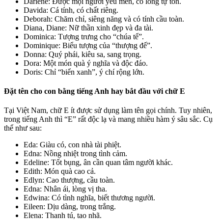
Darlene: Được mọi người yêu mến, có lòng tự tôn.
Davida: Cá tính, có chất riêng.
Deborah: Chăm chỉ, siêng năng và có tính cầu toàn.
Diana, Diane: Nữ thần xinh đẹp và đa tài.
Dominica: Tượng trưng cho “chúa tể”.
Dominique: Biểu tượng của “thượng đế”.
Donna: Quý phái, kiêu sa, sang trọng.
Dora: Một món quà ý nghĩa và độc đáo.
Doris: Chỉ “biển xanh”, ý chí rộng lớn.
Đặt tên cho con bằng tiếng Anh hay bắt đầu với chữ E
Tại Việt Nam, chữ E ít được sử dụng làm tên gọi chính. Tuy nhiên,
trong tiếng Anh thì “E” rất độc lạ và mang nhiều hàm ý sâu sắc. Cụ
thể như sau:
Eda: Giàu có, con nhà tài phiệt.
Edna: Nồng nhiệt trong tình cảm.
Edeline: Tốt bụng, ân cần quan tâm người khác.
Edith: Món quà cao cả.
Edlyn: Cao thượng, cầu toàn.
Edna: Nhân ái, lòng vị tha.
Edwina: Có tình nghĩa, biết thương người.
Eileen: Dịu dàng, trong trắng.
Elena: Thanh tú, tao nhã.