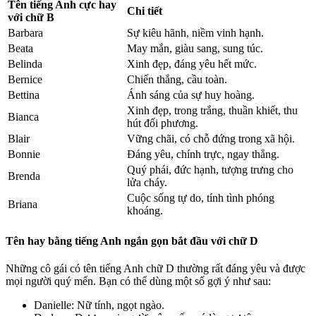
Tên tiếng Anh cực hay
Chi tiết
với chữ B
Barbara
Sự kiêu hãnh, niềm vinh hạnh.
Beata
May mắn, giàu sang, sung túc.
Belinda
Xinh đẹp, đáng yêu hết mức.
Bernice
Chiến thắng, cầu toàn.
Bettina
Ánh sáng của sự huy hoàng.
Xinh đẹp, trong trắng, thuần khiết, thu
Bianca
hút đối phương.
Blair
Vững chãi, có chỗ đứng trong xã hội.
Bonnie
Đáng yêu, chính trực, ngay thẳng.
Quý phái, đức hạnh, tượng trưng cho
Brenda
lửa cháy.
Cuộc sống tự do, tính tình phóng
Briana
khoáng.
Tên hay bằng tiếng Anh ngắn gọn bắt đầu với chữ D
Những cô gái có tên tiếng Anh chữ D thường rất đáng yêu và được
mọi người quý mến. Bạn có thể dùng một số gợi ý như sau:
Danielle: Nữ tính, ngọt ngào.