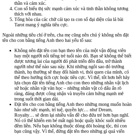
thần và cảm xúc.
Con số biểu thị sức mạnh cảm xúc và tinh thần không tương
thích với nhau.
Tổng hòa của các chữ cái tạo ra con số đại diện của lá bài
Tarot mang ý nghĩa tiêu cực.
Ngoài những tiêu chí ở trên, cha mẹ cũng nên chú ý không nên đặt
tên cho con bằng tiếng Anh theo hai yếu tố sau:
Không nên đặt tên con bạn theo tên của một vận động viên
hay một người nổi tiếng trẻ tuổi nào đó. Bạn sẽ không thể biết
được tương lai của người đó phát triển đến đâu, trở thành
người như thế nào sau này. Khi những ngôi sao đó trưởng
thành, họ thường sẽ thay đổi hành vi, thói quen của mình, có
thể theo hướng tích cực hoặc tiêu cực. Vì thế, tốt hơn hết hãy
lựa chọn đặt tên tiếng Anh cho con theo những nhân vật lịch
sử hoặc nhân vật văn học – những nhân vật có dấu ấn rõ
ràng, đáng được công nhận và truyền cảm hứng mạnh mẽ
trong suốt thời gian dài.
Đặt tên cho con bằng tiếng Anh theo những mong muốn hoàn
hảo như sức mạnh, trí tuệ, quyền lực… như Dream,
Royalty… sẽ đem lại nhiều vấn đề cho đứa trẻ hơn bạn nghĩ.
Nó có thể khiến em bé mất ngủ hoặc quấy khóc suốt nhiều
đêm liền. Nếu bạn không thuộc dòng dõi hoàng tộc, thì con
bạn cũng vậy. Vì thế, đừng đặt tên theo những gì quá viển