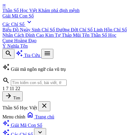
∞
Thần Số Học Việt
Khám phá định mệnh
Giải Mã Con Số
expand_more
Các Chỉ Số
Biểu Đồ Ngày Sinh
Chỉ Số Đường Đời
Chỉ Số Linh Hồn
Chỉ Số
Nhân Cách
Đỉnh Cao Kim Tự Tháp
Mũi Tên Thần Số Học
Cung Hoàng Đạo
Ý Nghĩa Tên
search
auto_awesome
menu
Tra Cứu
auto_awesome
Giải mã ngôn ngữ của vũ trụ
search
1
7
11
22
arrow_forward
Tìm
close
Thần Số Học Việt
home
Menu chính
Trang chủ
auto_awesome
Giải Mã Con Số
auto_awesome
expand_more
Các Chỉ Số