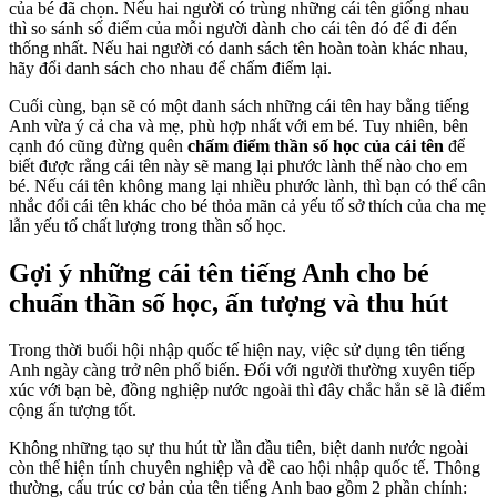
của bé đã chọn. Nếu hai người có trùng những cái tên giống nhau
thì so sánh số điểm của mỗi người dành cho cái tên đó để đi đến
thống nhất. Nếu hai người có danh sách tên hoàn toàn khác nhau,
hãy đổi danh sách cho nhau để chấm điểm lại.
Cuối cùng, bạn sẽ có một danh sách những cái tên hay bằng tiếng
Anh vừa ý cả cha và mẹ, phù hợp nhất với em bé. Tuy nhiên, bên
cạnh đó cũng đừng quên
chấm điểm thần số học của cái tên
để
biết được rằng cái tên này sẽ mang lại phước lành thế nào cho em
bé. Nếu cái tên không mang lại nhiều phước lành, thì bạn có thể cân
nhắc đổi cái tên khác cho bé thỏa mãn cả yếu tố sở thích của cha mẹ
lẫn yếu tố chất lượng trong thần số học.
Gợi ý những cái tên tiếng Anh cho bé
chuẩn thần số học, ấn tượng và thu hút
Trong thời buổi hội nhập quốc tế hiện nay, việc sử dụng tên tiếng
Anh ngày càng trở nên phổ biến. Đối với người thường xuyên tiếp
xúc với bạn bè, đồng nghiệp nước ngoài thì đây chắc hẳn sẽ là điểm
cộng ấn tượng tốt.
Không những tạo sự thu hút từ lần đầu tiên, biệt danh nước ngoài
còn thể hiện tính chuyên nghiệp và đề cao hội nhập quốc tế. Thông
thường, cấu trúc cơ bản của tên tiếng Anh bao gồm 2 phần chính: