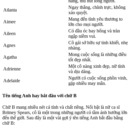
nắng, thu hút lòng người.
Ngay thẳng, chính trực, không
Atlanta
xảo quyệt.
Mang đến tình yêu thương to
Aimee
lớn cho mọi người.
Có đầu óc bay bổng và tràn
Aileen
ngập niềm vui.
Cô gái sở hữu sự tinh khiết, nhẹ
Agnes
nhàng.
Mong cuộc sống là những điều
Agatha
tốt đẹp nhất.
Một cô nàng xinh đẹp, nữ tính
Adrienne
và dịu dàng.
Người có cuộc sống phồn vinh,
Adelaide
gặp nhiều may mắn.
Tên tiếng Anh hay bắt đầu với chữ B
Chữ B mang nhiều nét cá tính và chất riêng. Nổi bật là nữ ca sĩ
Britney Spears, cô là một trong những người có tầm ảnh hưởng lớn
đến thế giới. Sau đây là một vài gợi ý tên tiếng Anh bắt đầu bằng
chữ B: