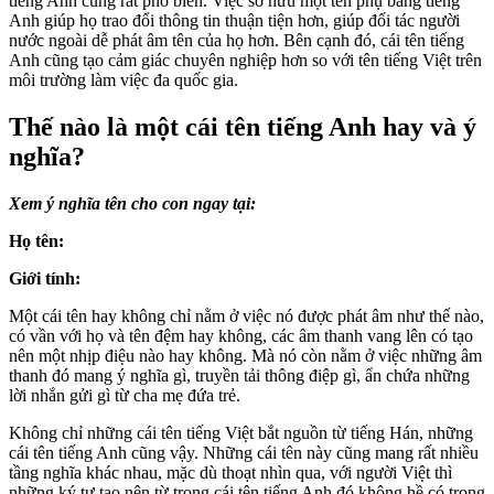
tiếng Anh cũng rất phổ biến. Việc sở hữu một tên phụ bằng tiếng
Anh giúp họ trao đổi thông tin thuận tiện hơn, giúp đối tác người
nước ngoài dễ phát âm tên của họ hơn. Bên cạnh đó, cái tên tiếng
Anh cũng tạo cảm giác chuyên nghiệp hơn so với tên tiếng Việt trên
môi trường làm việc đa quốc gia.
Thế nào là một cái tên tiếng Anh hay và ý
nghĩa?
Xem ý nghĩa tên cho con ngay tại:
Họ tên:
Giới tính:
Một cái tên hay không chỉ nằm ở việc nó được phát âm như thế nào,
có vần với họ và tên đệm hay không, các âm thanh vang lên có tạo
nên một nhịp điệu nào hay không. Mà nó còn nằm ở việc những âm
thanh đó mang ý nghĩa gì, truyền tải thông điệp gì, ẩn chứa những
lời nhắn gửi gì từ cha mẹ đứa trẻ.
Không chỉ những cái tên tiếng Việt bắt nguồn từ tiếng Hán, những
cái tên tiếng Anh cũng vậy. Những cái tên này cũng mang rất nhiều
tầng nghĩa khác nhau, mặc dù thoạt nhìn qua, với người Việt thì
những ký tự tạo nên từ trong cái tên tiếng Anh đó không hề có trong