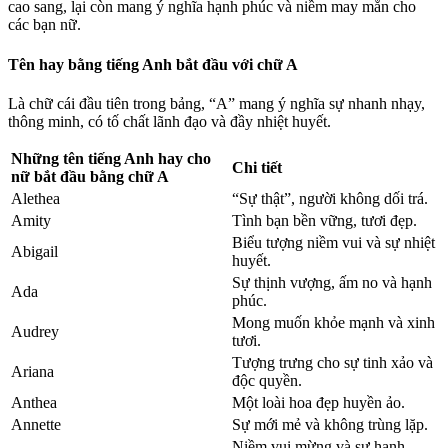
cao sang, lại còn mang ý nghĩa hạnh phúc và niềm may mắn cho
các bạn nữ.
Tên hay bằng tiếng Anh bắt đầu với chữ A
Là chữ cái đầu tiên trong bảng, “A” mang ý nghĩa sự nhanh nhạy,
thông minh, có tố chất lãnh đạo và đầy nhiệt huyết.
Những tên tiếng Anh hay cho
Chi tiết
nữ bắt đầu bằng chữ A
Alethea
“Sự thật”, người không dối trá.
Amity
Tình bạn bền vững, tươi đẹp.
Biểu tượng niềm vui và sự nhiệt
Abigail
huyết.
Sự thịnh vượng, ấm no và hạnh
Ada
phúc.
Mong muốn khỏe mạnh và xinh
Audrey
tươi.
Tượng trưng cho sự tinh xảo và
Ariana
độc quyền.
Anthea
Một loài hoa đẹp huyền ảo.
Annette
Sự mới mẻ và không trùng lặp.
Niềm vui mừng và sự hạnh