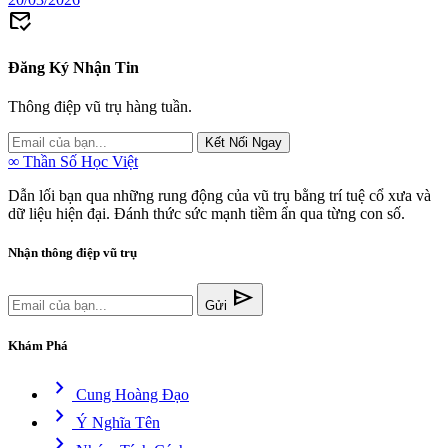
mark_email_read
Đăng Ký Nhận Tin
Thông điệp vũ trụ hàng tuần.
Kết Nối Ngay
∞
Thần Số Học Việt
Dẫn lối bạn qua những rung động của vũ trụ bằng trí tuệ cổ xưa và
dữ liệu hiện đại. Đánh thức sức mạnh tiềm ẩn qua từng con số.
Nhận thông điệp vũ trụ
send
Gửi
Khám Phá
chevron_right
Cung Hoàng Đạo
chevron_right
Ý Nghĩa Tên
chevron_right