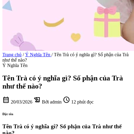
Trang chủ
/
Ý Nghĩa Tên
/
Tên Trà có ý nghĩa gì? Số phận của Trà
như thế nào?
Ý Nghĩa Tên
Tên Trà có ý nghĩa gì? Số phận của Trà
như thế nào?
calendar_month
history_edu
schedule
20/03/2026
Bởi admin
12 phút đọc
Đặt tên
Tên Trà có ý nghĩa gì? Số phận của Trà như thế
nào?