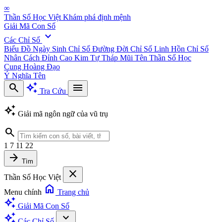
∞
Thần Số Học Việt
Khám phá định mệnh
Giải Mã Con Số
expand_more
Các Chỉ Số
Biểu Đồ Ngày Sinh
Chỉ Số Đường Đời
Chỉ Số Linh Hồn
Chỉ Số
Nhân Cách
Đỉnh Cao Kim Tự Tháp
Mũi Tên Thần Số Học
Cung Hoàng Đạo
Ý Nghĩa Tên
search
auto_awesome
menu
Tra Cứu
auto_awesome
Giải mã ngôn ngữ của vũ trụ
search
1
7
11
22
arrow_forward
Tìm
close
Thần Số Học Việt
home
Menu chính
Trang chủ
auto_awesome
Giải Mã Con Số
auto_awesome
expand_more
Các Chỉ Số