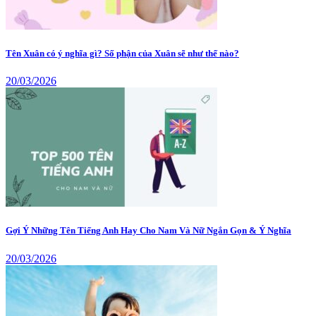
Tên Xuân có ý nghĩa gì? Số phận của Xuân sẽ như thế nào?
20/03/2026
Gợi Ý Những Tên Tiếng Anh Hay Cho Nam Và Nữ Ngắn Gọn & Ý Nghĩa
20/03/2026