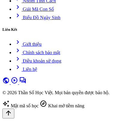
Nhóm Tính Cách
chevron_right
Giải Mã Con Số
chevron_right
Biểu Đồ Ngày Sinh
Liên Kết
chevron_right
Giới thiệu
chevron_right
Chính sách bảo mật
chevron_right
Điều khoản sử dụng
chevron_right
Liên hệ
public
play_circle
forum
© 2026 Thần Số Học Việt. Mọi bản quyền được bảo hộ.
auto_awesome
explore
Mật mã số học
Khai mở tiềm năng
arrow_upward