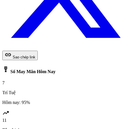
link
Sao chép link
military_tech
Số May Mắn Hôm Nay
7
Trí Tuệ
Hôm nay: 95%
trending_up
11