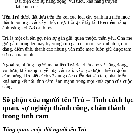
Đại diện cho sự năng động, vui tươi, khả năng truyền
đạt cảm xúc
Tên Trà
được đặt dựa trên tên gọi của loại cây xanh lưu niên mọc
thành bụi hoặc các cây nhỏ, được trồng để lấy lá. Hoa màu trắng
ánh vàng với 7-8 cánh hoa.
Trà là một cái tên gợi nên sự gần gũi, quen thuộc, thân yêu. Cha mẹ
gửi gắm trong tên này hy vọng con gái của mình sẽ xinh đẹp, dịu
dàng, điềm tĩnh, thanh cao nhưng vẫn mộc mạc, luôn giữ được tam
sơ của của mình.
Ngoài ra, những người mang
tên Trà
đại diện cho sự năng động,
vui tươi, khả năng truyền đạt cảm xúc vào tạo được nhiều nguồn
cảm hứng. Họ biết cách sử dụng cách diễn đạt sàn tạo, phát triển
khả năng kết nối, tình cảm lành mạnh trong mọi khía cạnh của cuộc
sống.
Số phận của người tên Trà – Tính cách lạc
quan, sự nghiệp thành công, chân thành
trong tình cảm
Tổng quan cuộc đời người tên Trà