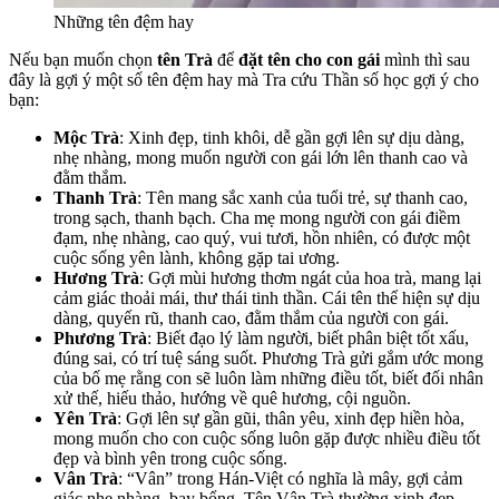
Những tên đệm hay
Nếu bạn muốn chọn
tên Trà
để
đặt tên cho con gái
mình thì sau
đây là gợi ý một số tên đệm hay mà Tra cứu Thần số học gợi ý cho
bạn:
Mộc Trà
: Xinh đẹp, tinh khôi, dễ gần gợi lên sự dịu dàng,
nhẹ nhàng, mong muốn người con gái lớn lên thanh cao và
đằm thắm.
Thanh Trà
: Tên mang sắc xanh của tuổi trẻ, sự thanh cao,
trong sạch, thanh bạch. Cha mẹ mong người con gái điềm
đạm, nhẹ nhàng, cao quý, vui tươi, hồn nhiên, có được một
cuộc sống yên lành, không gặp tai ương.
Hương Trà
: Gợi mùi hương thơm ngát của hoa trà, mang lại
cảm giác thoải mái, thư thái tinh thần. Cái tên thể hiện sự dịu
dàng, quyến rũ, thanh cao, đằm thắm của người con gái.
Phương Trà
: Biết đạo lý làm người, biết phân biệt tốt xấu,
đúng sai, có trí tuệ sáng suốt. Phương Trà gửi gắm ước mong
của bố mẹ rằng con sẽ luôn làm những điều tốt, biết đối nhân
xử thế, hiếu thảo, hướng về quê hương, cội nguồn.
Yên Trà
: Gợi lên sự gần gũi, thân yêu, xinh đẹp hiền hòa,
mong muốn cho con cuộc sống luôn gặp được nhiều điều tốt
đẹp và bình yên trong cuộc sống.
Vân Trà
: “Vân” trong Hán-Việt có nghĩa là mây, gợi cảm
giác nhẹ nhàng, bay bổng. Tên Vân Trà thường xinh đẹp,