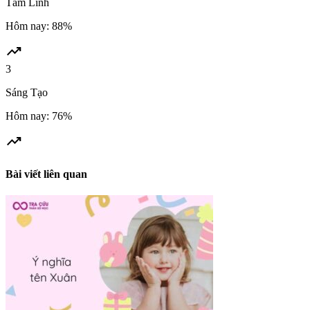
Tâm Linh
Hôm nay: 88%
trending_up
3
Sáng Tạo
Hôm nay: 76%
trending_up
Bài viết liên quan