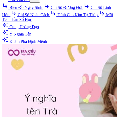
subdirectory_arrow_right
subdirectory_arrow_right
subdirectory_arrow_right
Biểu Đồ Ngày Sinh
Chỉ Số Đường Đời
Chỉ Số Linh
subdirectory_arrow_right
subdirectory_arrow_right
subdirectory_arrow_right
Hồn
Chỉ Số Nhân Cách
Đỉnh Cao Kim Tự Tháp
Mũi
Tên Thần Số Học
auto_awesome
Cung Hoàng Đạo
auto_awesome
Ý Nghĩa Tên
auto_awesome
Khám Phá Định Mệnh