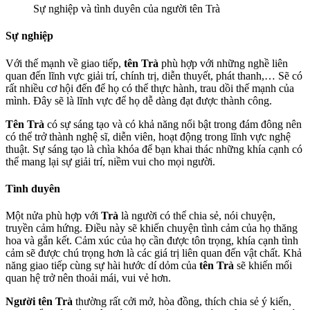
Sự nghiệp và tình duyên của người tên Trà
Sự nghiệp
Với thế mạnh về giao tiếp,
tên Trà
phù hợp với những nghề liên
quan đến lĩnh vực giải trí, chính trị, diễn thuyết, phát thanh,… Sẽ có
rất nhiều cơ hội đến để họ có thể thực hành, trau dồi thế mạnh của
mình. Đây sẽ là lĩnh vực để họ dễ dàng đạt được thành công.
Tên Trà
có sự sáng tạo và có khả năng nổi bật trong đám đông nên
có thể trở thành nghệ sĩ, diễn viên, hoạt động trong lĩnh vực nghệ
thuật. Sự sáng tạo là chìa khóa để bạn khai thác những khía cạnh có
thể mang lại sự giải trí, niềm vui cho mọi người.
Tình duyên
Một nửa phù hợp với
Trà
là người có thể chia sẻ, nói chuyện,
truyền cảm hứng. Điều này sẽ khiến chuyện tình cảm của họ thăng
hoa và gắn kết. Cảm xúc của họ cần được tôn trọng, khía cạnh tình
cảm sẽ được chú trọng hơn là các giá trị liên quan đến vật chất. Khả
năng giao tiếp cùng sự hài hước dí dỏm của
tên Trà
sẽ khiến mối
quan hệ trở nên thoải mái, vui vẻ hơn.
Người tên Trà
thường rất cởi mở, hòa đồng, thích chia sẻ ý kiến,