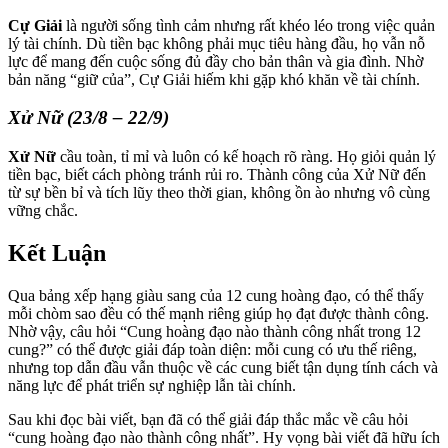
Cự Giải
là người sống tình cảm nhưng rất khéo léo trong việc quản
lý tài chính. Dù tiền bạc không phải mục tiêu hàng đầu, họ vẫn nỗ
lực để mang đến cuộc sống đủ đầy cho bản thân và gia đình. Nhờ
bản năng “giữ của”, Cự Giải hiếm khi gặp khó khăn về tài chính.
Xử Nữ (23/8 – 22/9)
Xử Nữ
cầu toàn, tỉ mỉ và luôn có kế hoạch rõ ràng. Họ giỏi quản lý
tiền bạc, biết cách phòng tránh rủi ro. Thành công của Xử Nữ đến
từ sự bền bỉ và tích lũy theo thời gian, không ồn ào nhưng vô cùng
vững chắc.
Kết Luận
Qua bảng xếp hạng giàu sang của 12 cung hoàng đạo, có thể thấy
mỗi chòm sao đều có thế mạnh riêng giúp họ đạt được thành công.
Nhờ vậy, câu hỏi “Cung hoàng đạo nào thành công nhất trong 12
cung?” có thể được giải đáp toàn diện: mỗi cung có ưu thế riêng,
nhưng top dẫn đầu vẫn thuộc về các cung biết tận dụng tính cách và
năng lực để phát triển sự nghiệp lẫn tài chính.
Sau khi đọc bài viết, bạn đã có thể giải đáp thắc mắc về câu hỏi
“cung hoàng đạo nào thành công nhất”. Hy vọng bài viết đã hữu ích