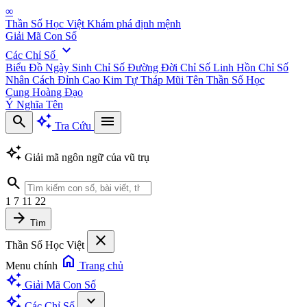
∞
Thần Số Học Việt
Khám phá định mệnh
Giải Mã Con Số
expand_more
Các Chỉ Số
Biểu Đồ Ngày Sinh
Chỉ Số Đường Đời
Chỉ Số Linh Hồn
Chỉ Số
Nhân Cách
Đỉnh Cao Kim Tự Tháp
Mũi Tên Thần Số Học
Cung Hoàng Đạo
Ý Nghĩa Tên
search
auto_awesome
menu
Tra Cứu
auto_awesome
Giải mã ngôn ngữ của vũ trụ
search
1
7
11
22
arrow_forward
Tìm
close
Thần Số Học Việt
home
Menu chính
Trang chủ
auto_awesome
Giải Mã Con Số
auto_awesome
expand_more
Các Chỉ Số