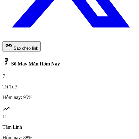
link
Sao chép link
military_tech
Số May Mắn Hôm Nay
7
Trí Tuệ
Hôm nay: 95%
trending_up
11
Tâm Linh
Hôm nay: 88%