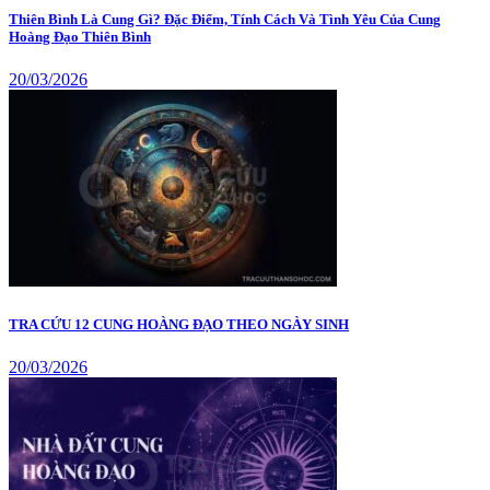
Thiên Bình Là Cung Gì? Đặc Điểm, Tính Cách Và Tình Yêu Của Cung
Hoàng Đạo Thiên Bình
20/03/2026
TRA CỨU 12 CUNG HOÀNG ĐẠO THEO NGÀY SINH
20/03/2026