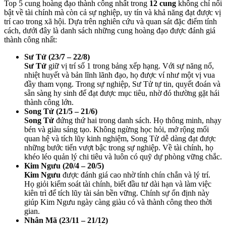
Top 5 cung hoàng đạo thành công nhất trong
12 cung
không chỉ nổi
bật về tài chính mà còn cả sự nghiệp, uy tín và khả năng đạt được vị
trí cao trong xã hội. Dựa trên nghiên cứu và quan sát đặc điểm tính
cách, dưới đây là danh sách những cung hoàng đạo được đánh giá
thành công nhất:
Sư Tử (23/7 – 22/8)
Sư Tử
giữ vị trí số 1 trong bảng xếp hạng. Với sự năng nổ,
nhiệt huyết và bản lĩnh lãnh đạo, họ được ví như một vị vua
đầy tham vọng. Trong sự nghiệp, Sư Tử tự tin, quyết đoán và
sẵn sàng hy sinh để đạt được mục tiêu, nhờ đó thường gặt hái
thành công lớn.
Song Tử (21/5 – 21/6)
Song Tử
đứng thứ hai trong danh sách. Họ thông minh, nhạy
bén và giàu sáng tạo. Không ngừng học hỏi, mở rộng mối
quan hệ và tích lũy kinh nghiệm, Song Tử dễ dàng đạt được
những bước tiến vượt bậc trong sự nghiệp. Về tài chính, họ
khéo léo quản lý chi tiêu và luôn có quỹ dự phòng vững chắc.
Kim Ngưu (20/4 – 20/5)
Kim Ngưu
được đánh giá cao nhờ tính chín chắn và lý trí.
Họ giỏi kiểm soát tài chính, biết đầu tư dài hạn và làm việc
kiên trì để tích lũy tài sản bền vững. Chính sự ổn định này
giúp Kim Ngưu ngày càng giàu có và thành công theo thời
gian.
Nhân Mã (23/11 – 21/12)