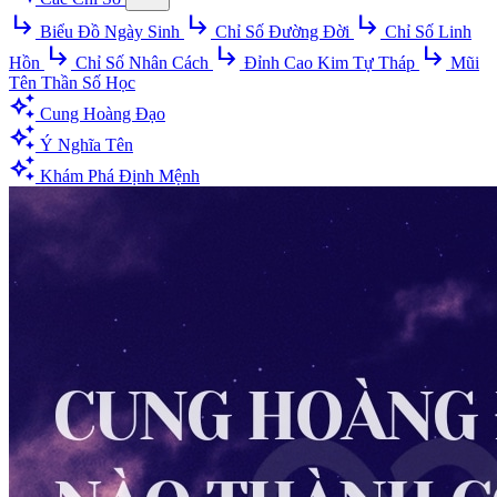
subdirectory_arrow_right
subdirectory_arrow_right
subdirectory_arrow_right
Biểu Đồ Ngày Sinh
Chỉ Số Đường Đời
Chỉ Số Linh
subdirectory_arrow_right
subdirectory_arrow_right
subdirectory_arrow_right
Hồn
Chỉ Số Nhân Cách
Đỉnh Cao Kim Tự Tháp
Mũi
Tên Thần Số Học
auto_awesome
Cung Hoàng Đạo
auto_awesome
Ý Nghĩa Tên
auto_awesome
Khám Phá Định Mệnh