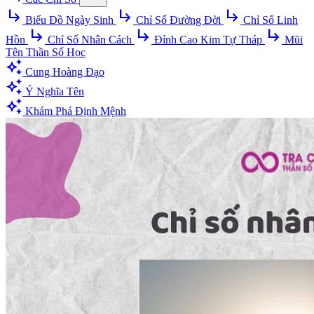
subdirectory_arrow_right
subdirectory_arrow_right
subdirectory_arrow_right
Biểu Đồ Ngày Sinh
Chỉ Số Đường Đời
Chỉ Số Linh
subdirectory_arrow_right
subdirectory_arrow_right
subdirectory_arrow_right
Hồn
Chỉ Số Nhân Cách
Đỉnh Cao Kim Tự Tháp
Mũi
Tên Thần Số Học
auto_awesome
Cung Hoàng Đạo
auto_awesome
Ý Nghĩa Tên
auto_awesome
Khám Phá Định Mệnh