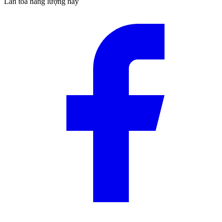
Lan tỏa năng lượng này