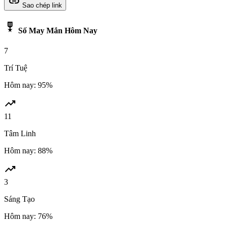
link
Sao chép link
military_tech
Số May Mắn Hôm Nay
7
Trí Tuệ
Hôm nay: 95%
trending_up
11
Tâm Linh
Hôm nay: 88%
trending_up
3
Sáng Tạo
Hôm nay: 76%