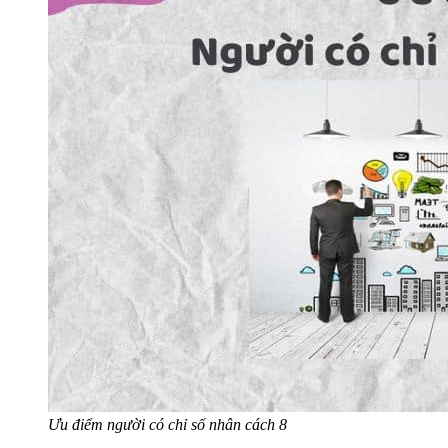
Ưu điểm người có chỉ số nhân cách 8