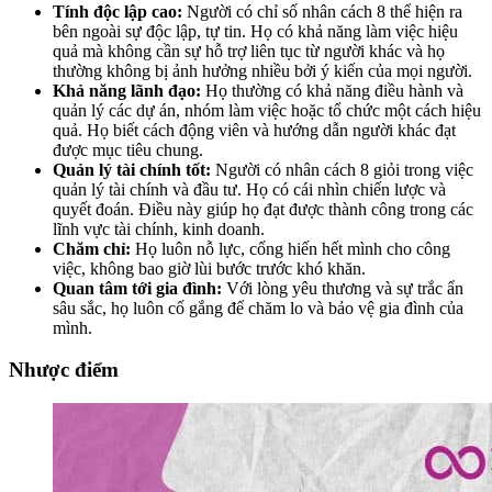
Tính độc lập cao:
Người có chỉ số nhân cách 8 thể hiện ra
bên ngoài sự độc lập, tự tin. Họ có khả năng làm việc hiệu
quả mà không cần sự hỗ trợ liên tục từ người khác và họ
thường không bị ảnh hưởng nhiều bởi ý kiến của mọi người.
Khả năng lãnh đạo:
Họ thường có khả năng điều hành và
quản lý các dự án, nhóm làm việc hoặc tổ chức một cách hiệu
quả. Họ biết cách động viên và hướng dẫn người khác đạt
được mục tiêu chung.
Quản lý tài chính tốt:
Người có nhân cách 8 giỏi trong việc
quản lý tài chính và đầu tư. Họ có cái nhìn chiến lược và
quyết đoán. Điều này giúp họ đạt được thành công trong các
lĩnh vực tài chính, kinh doanh.
Chăm chỉ:
Họ luôn nỗ lực, cống hiến hết mình cho công
việc, không bao giờ lùi bước trước khó khăn.
Quan tâm tới gia đình:
Với lòng yêu thương và sự trắc ẩn
sâu sắc, họ luôn cố gắng để chăm lo và bảo vệ gia đình của
mình.
Nhược điểm