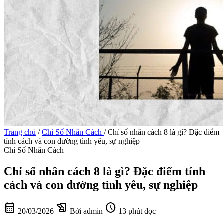
Trang chủ
/
Chỉ Số Nhân Cách
/
Chỉ số nhân cách 8 là gì? Đặc điểm
tính cách và con đường tình yêu, sự nghiệp
Chỉ Số Nhân Cách
Chỉ số nhân cách 8 là gì? Đặc điểm tính
cách và con đường tình yêu, sự nghiệp
calendar_month
history_edu
schedule
20/03/2026
Bởi admin
13 phút đọc