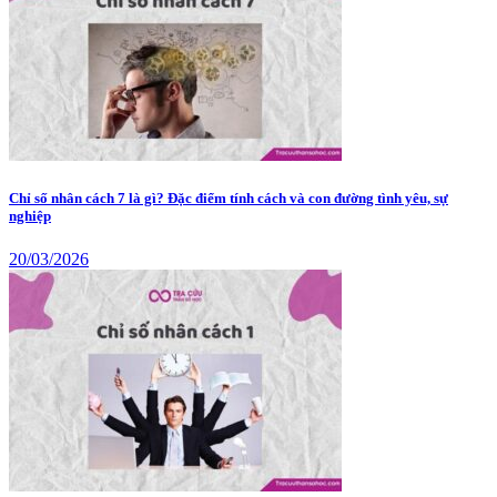
Chỉ số nhân cách 7 là gì? Đặc điểm tính cách và con đường tình yêu, sự
nghiệp
20/03/2026