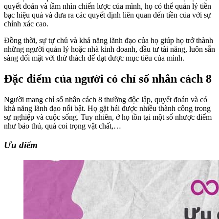
quyết đoán và tầm nhìn chiến lược của mình, họ có thể quản lý tiền
bạc hiệu quả và đưa ra các quyết định liên quan đến tiền của với sự
chính xác cao.
Đồng thời, sự tự chủ và khả năng lãnh đạo của họ giúp họ trở thành
những người quản lý hoặc nhà kinh doanh, đầu tư tài năng, luôn sẵn
sàng đối mặt với thử thách để đạt được mục tiêu của mình.
Đặc điểm của người có chỉ số nhân cách 8
Người mang chỉ số nhân cách 8 thường độc lập, quyết đoán và có
khả năng lãnh đạo nổi bật. Họ gặt hái được nhiều thành công trong
sự nghiệp và cuộc sống. Tuy nhiên, ở họ tồn tại một số nhược điểm
như bảo thủ, quá coi trọng vật chất,…
Ưu điểm