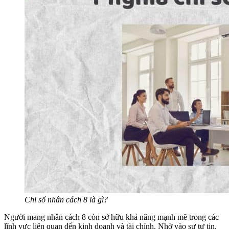
Chỉ số nhân cách 8 là gì?
Người mang nhân cách 8 còn sở hữu khả năng mạnh mẽ trong các
lĩnh vực liên quan đến kinh doanh và tài chính. Nhờ vào sự tự tin,