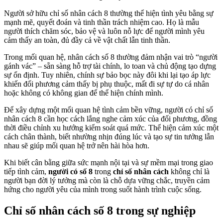
Người sở hữu chỉ số nhân cách 8 thường thể hiện tình yêu bằng sự
mạnh mẽ, quyết đoán và tinh thần trách nhiệm cao. Họ là mẫu
người thích chăm sóc, bảo vệ và luôn nỗ lực để người mình yêu
cảm thấy an toàn, đủ đầy cả về vật chất lẫn tinh thần.
Trong mối quan hệ, nhân cách số 8 thường đảm nhận vai trò “người
gánh vác” – sẵn sàng hỗ trợ tài chính, lo toan và chủ động tạo dựng
sự ổn định. Tuy nhiên, chính sự bảo bọc này đôi khi lại tạo áp lực
khiến đối phương cảm thấy bị phụ thuộc, mất đi sự tự do cá nhân
hoặc không có không gian để thể hiện chính mình.
Để xây dựng một mối quan hệ tình cảm bền vững, người có chỉ số
nhân cách 8 cần học cách lắng nghe cảm xúc của đối phương, đồng
thời điều chỉnh xu hướng kiểm soát quá mức. Thể hiện cảm xúc một
cách chân thành, biết nhường nhịn đúng lúc và tạo sự tin tưởng lẫn
nhau sẽ giúp mối quan hệ trở nên hài hòa hơn.
Khi biết cân bằng giữa sức mạnh nội tại và sự mềm mại trong giao
tiếp tình cảm,
người có số 8
trong
chỉ số nhân cách
không chỉ là
người bạn đời lý tưởng mà còn là chỗ dựa vững chắc, truyền cảm
hứng cho người yêu của mình trong suốt hành trình cuộc sống.
Chỉ số nhân cách số 8 trong sự nghiệp