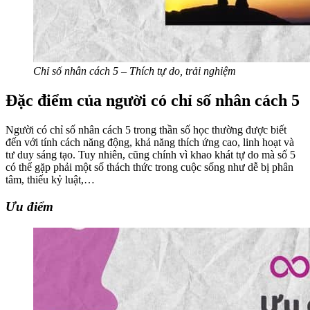
Chỉ số nhân cách 5 – Thích tự do, trải nghiệm
Đặc điểm của người có chỉ số nhân cách 5
Người có chỉ số nhân cách 5 trong thần số học thường được biết
đến với tính cách năng động, khả năng thích ứng cao, linh hoạt và
tư duy sáng tạo. Tuy nhiên, cũng chính vì khao khát tự do mà số 5
có thể gặp phải một số thách thức trong cuộc sống như dễ bị phân
tâm, thiếu kỷ luật,…
Ưu điểm