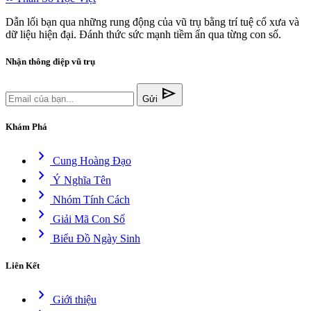
Dẫn lối bạn qua những rung động của vũ trụ bằng trí tuệ cổ xưa và
dữ liệu hiện đại. Đánh thức sức mạnh tiềm ẩn qua từng con số.
Nhận thông điệp vũ trụ
send
Gửi
Khám Phá
chevron_right
Cung Hoàng Đạo
chevron_right
Ý Nghĩa Tên
chevron_right
Nhóm Tính Cách
chevron_right
Giải Mã Con Số
chevron_right
Biểu Đồ Ngày Sinh
Liên Kết
chevron_right
Giới thiệu