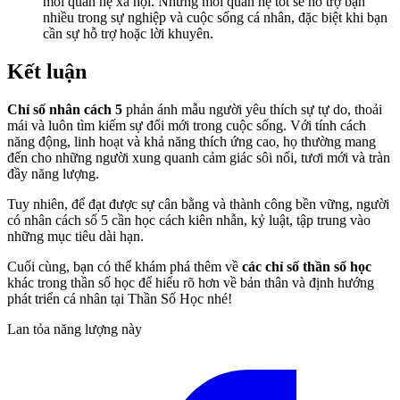
mối quan hệ xã hội. Những mối quan hệ tốt sẽ hỗ trợ bạn
nhiều trong sự nghiệp và cuộc sống cá nhân, đặc biệt khi bạn
cần sự hỗ trợ hoặc lời khuyên.
Kết luận
Chỉ số nhân cách 5
phản ánh mẫu người yêu thích sự tự do, thoải
mái và luôn tìm kiếm sự đổi mới trong cuộc sống. Với tính cách
năng động, linh hoạt và khả năng thích ứng cao, họ thường mang
đến cho những người xung quanh cảm giác sôi nổi, tươi mới và tràn
đầy năng lượng.
Tuy nhiên, để đạt được sự cân bằng và thành công bền vững, người
có nhân cách số 5 cần học cách kiên nhẫn, kỷ luật, tập trung vào
những mục tiêu dài hạn.
Cuối cùng, bạn có thể khám phá thêm về
các chỉ số thần số học
khác trong thần số học để hiểu rõ hơn về bản thân và định hướng
phát triển cá nhân tại Thần Số Học nhé!
Lan tỏa năng lượng này