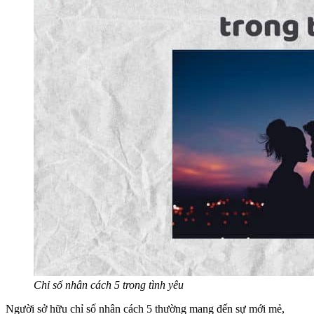
Chỉ số nhân cách 5 trong tình yêu
Người sở hữu chỉ số nhân cách 5 thường mang đến sự mới mẻ,