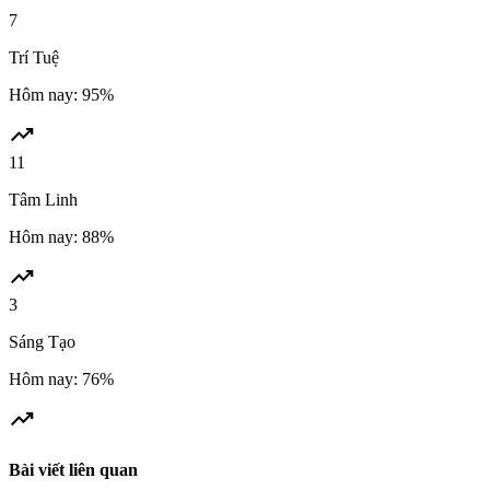
7
Trí Tuệ
Hôm nay: 95%
trending_up
11
Tâm Linh
Hôm nay: 88%
trending_up
3
Sáng Tạo
Hôm nay: 76%
trending_up
Bài viết liên quan