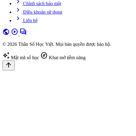
chevron_right
Chính sách bảo mật
chevron_right
Điều khoản sử dụng
chevron_right
Liên hệ
public
play_circle
forum
© 2026 Thần Số Học Việt. Mọi bản quyền được bảo hộ.
auto_awesome
explore
Mật mã số học
Khai mở tiềm năng
arrow_upward