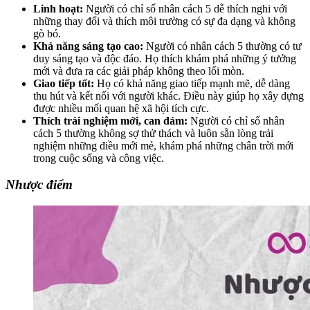
Linh hoạt:
Người có chỉ số nhân cách 5 dễ thích nghi với
những thay đổi và thích môi trường có sự đa dạng và không
gò bó.
Khả năng sáng tạo cao:
Người có nhân cách 5 thường có tư
duy sáng tạo và độc đáo. Họ thích khám phá những ý tưởng
mới và đưa ra các giải pháp không theo lối mòn.
Giao tiếp tốt:
Họ có khả năng giao tiếp mạnh mẽ, dễ dàng
thu hút và kết nối với người khác. Điều này giúp họ xây dựng
được nhiều mối quan hệ xã hội tích cực.
Thích trải nghiệm mới, can đảm:
Người có chỉ số nhân
cách 5 thường không sợ thử thách và luôn sẵn lòng trải
nghiệm những điều mới mẻ, khám phá những chân trời mới
trong cuộc sống và công việc.
Nhược điểm