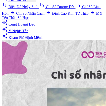
subdirectory_arrow_right
subdirectory_arrow_right
subdirectory_arrow_right
Biểu Đồ Ngày Sinh
Chỉ Số Đường Đời
Chỉ Số Linh
subdirectory_arrow_right
subdirectory_arrow_right
subdirectory_arrow_right
Hồn
Chỉ Số Nhân Cách
Đỉnh Cao Kim Tự Tháp
Mũi
Tên Thần Số Học
auto_awesome
Cung Hoàng Đạo
auto_awesome
Ý Nghĩa Tên
auto_awesome
Khám Phá Định Mệnh