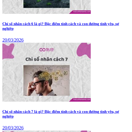
Chỉ số nhân cách 6 là gì? Đặc điểm tính cách và con đường tình yêu, sự
nghiệp
20/03/2026
Chỉ số nhân cách 7 là gì? Đặc điểm tính cách và con đường tình yêu, sự
nghiệp
20/03/2026