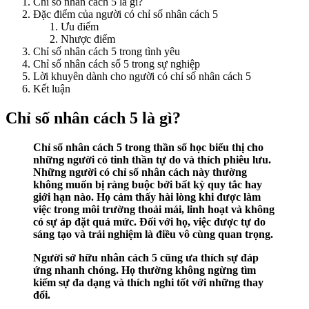
Chỉ số nhân cách 5 là gì?
Đặc điểm của người có chỉ số nhân cách 5
Ưu điểm
Nhược điểm
Chỉ số nhân cách 5 trong tình yêu
Chỉ số nhân cách số 5 trong sự nghiệp
Lời khuyên dành cho người có chỉ số nhân cách 5
Kết luận
Chỉ số nhân cách 5 là gì?
Chỉ số nhân cách 5 trong thần số học biểu thị cho
những người có tinh thần tự do và thích phiêu lưu.
Những người có chỉ số nhân cách này thường
không muốn bị ràng buộc bởi bất kỳ quy tắc hay
giới hạn nào. Họ cảm thấy hài lòng khi được làm
việc trong môi trường thoải mái, linh hoạt và không
có sự áp đặt quá mức. Đối với họ, việc được tự do
sáng tạo và trải nghiệm là điều vô cùng quan trọng.
Người sở hữu nhân cách 5 cũng ưa thích sự đáp
ứng nhanh chóng. Họ thường không ngừng tìm
kiếm sự đa dạng và thích nghi tốt với những thay
đổi.