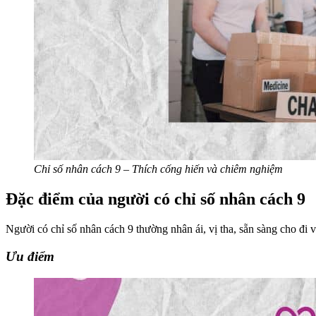
Chỉ số nhân cách 9 – Thích cống hiến và chiêm nghiệm
Đặc điểm của người có chỉ số nhân cách 9
Người có chỉ số nhân cách 9 thường nhân ái, vị tha, sẵn sàng cho đi
Ưu điểm