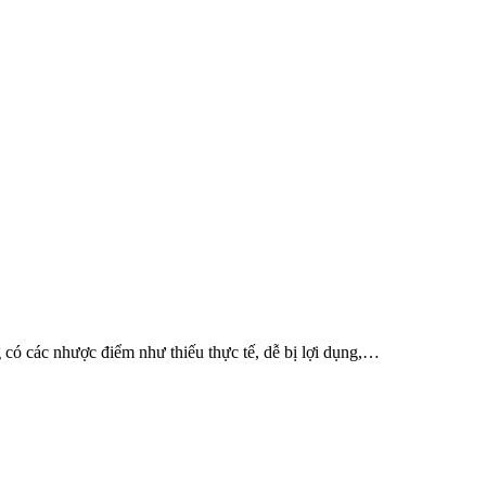
 có các nhược điểm như thiếu thực tế, dễ bị lợi dụng,…