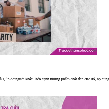
 và giúp đỡ người khác. Bên cạnh những phẩm chất tích cực đó, họ cũng