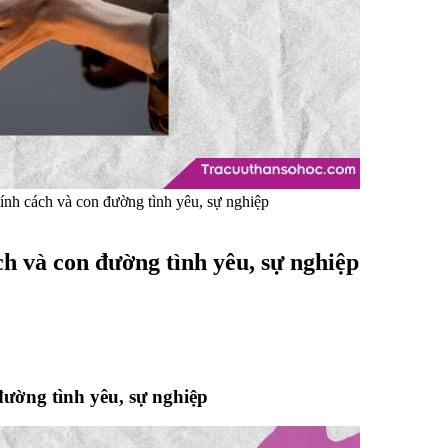
tính cách và con đường tình yêu, sự nghiệp
ch và con đường tình yêu, sự nghiệp
đường tình yêu, sự nghiệp