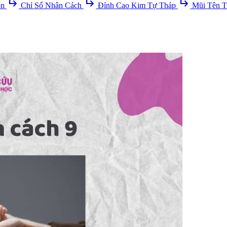
subdirectory_arrow_right
subdirectory_arrow_right
subdirectory_arrow_right
ồn
Chỉ Số Nhân Cách
Đỉnh Cao Kim Tự Tháp
Mũi Tên T