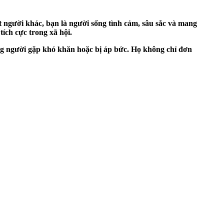
 người khác, bạn là người sống tình cảm, sâu sắc và mang
tích cực trong xã hội.
ững người gặp khó khăn hoặc bị áp bức. Họ không chỉ đơn