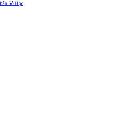
hần Số Học