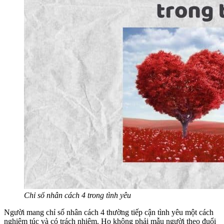
Chỉ số nhân cách 4 trong tình yêu
Người mang chỉ số nhân cách 4 thường tiếp cận tình yêu một cách
nghiêm túc và có trách nhiệm. Họ không phải mẫu người theo đuổi