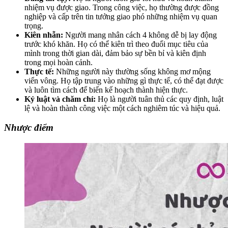
nhiệm vụ được giao. Trong công việc, họ thường được đồng
nghiệp và cấp trên tin tưởng giao phó những nhiệm vụ quan
trọng.
Kiên nhẫn:
Người mang nhân cách 4 không dễ bị lay động
trước khó khăn. Họ có thể kiên trì theo đuổi mục tiêu của
mình trong thời gian dài, đảm bảo sự bền bỉ và kiên định
trong mọi hoàn cảnh.
Thực tế:
Những người này thường sống không mơ mộng
viển vông. Họ tập trung vào những gì thực tế, có thể đạt được
và luôn tìm cách để biến kế hoạch thành hiện thực.
Kỷ luật và chăm chỉ:
Họ là người tuân thủ các quy định, luật
lệ và hoàn thành công việc một cách nghiêm túc và hiệu quả.
Nhược điểm