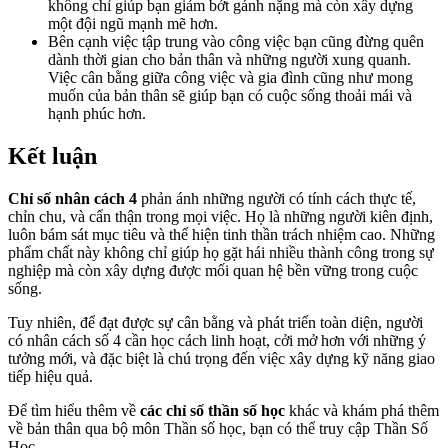
không chỉ giúp bạn giảm bớt gánh nặng mà còn xây dựng
một đội ngũ mạnh mẽ hơn.
Bên cạnh việc tập trung vào công việc bạn cũng đừng quên
dành thời gian cho bản thân và những người xung quanh.
Việc cân bằng giữa công việc và gia đình cũng như mong
muốn của bản thân sẽ giúp bạn có cuộc sống thoải mái và
hạnh phúc hơn.
Kết luận
Chỉ số nhân cách 4
phản ánh những người có tính cách thực tế,
chỉn chu, và cẩn thận trong mọi việc. Họ là những người kiên định,
luôn bám sát mục tiêu và thể hiện tinh thần trách nhiệm cao. Những
phẩm chất này không chỉ giúp họ gặt hái nhiều thành công trong sự
nghiệp mà còn xây dựng được mối quan hệ bền vững trong cuộc
sống.
Tuy nhiên, để đạt được sự cân bằng và phát triển toàn diện, người
có nhân cách số 4 cần học cách linh hoạt, cởi mở hơn với những ý
tưởng mới, và đặc biệt là chú trọng đến việc xây dựng kỹ năng giao
tiếp hiệu quả.
Để tìm hiểu thêm về
các chỉ số thần số học
khác và khám phá thêm
về bản thân qua bộ môn Thần số học, bạn có thể truy cập Thần Số
Học.