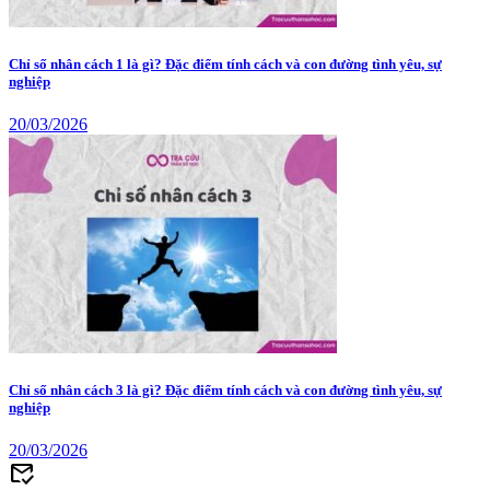
Chỉ số nhân cách 1 là gì? Đặc điểm tính cách và con đường tình yêu, sự
nghiệp
20/03/2026
Chỉ số nhân cách 3 là gì? Đặc điểm tính cách và con đường tình yêu, sự
nghiệp
20/03/2026
mark_email_read