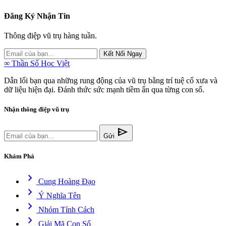
Đăng Ký Nhận Tin
Thông điệp vũ trụ hàng tuần.
Kết Nối Ngay
∞
Thần Số Học Việt
Dẫn lối bạn qua những rung động của vũ trụ bằng trí tuệ cổ xưa và
dữ liệu hiện đại. Đánh thức sức mạnh tiềm ẩn qua từng con số.
Nhận thông điệp vũ trụ
send
Gửi
Khám Phá
chevron_right
Cung Hoàng Đạo
chevron_right
Ý Nghĩa Tên
chevron_right
Nhóm Tính Cách
chevron_right
Giải Mã Con Số