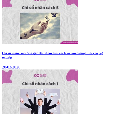
Chỉ số nhân cách 5 là gì? Đặc điểm tính cách và con đường tình yêu, sự
nghiệp
20/03/2026