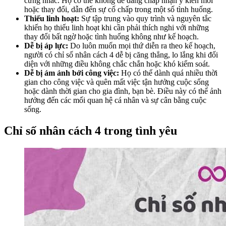
cứng nhắc. Họ có thể không dễ dàng chấp nhận ý kiến mới
hoặc thay đổi, dẫn đến sự cố chấp trong một số tình huống.
Thiếu linh hoạt:
Sự tập trung vào quy trình và nguyên tắc
khiến họ thiếu linh hoạt khi cần phải thích nghi với những
thay đổi bất ngờ hoặc tình huống không như kế hoạch.
Dễ bị áp lực:
Do luôn muốn mọi thứ diễn ra theo kế hoạch,
người có chỉ số nhân cách 4 dễ bị căng thẳng, lo lắng khi đối
diện với những điều không chắc chắn hoặc khó kiểm soát.
Dễ bị ám ảnh bởi công việc:
Họ có thể dành quá nhiều thời
gian cho công việc và quên mất việc tận hưởng cuộc sống
hoặc dành thời gian cho gia đình, bạn bè. Điều này có thể ảnh
hưởng đến các mối quan hệ cá nhân và sự cân bằng cuộc
sống.
Chỉ số nhân cách 4 trong tình yêu