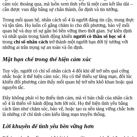
cảm xúc thoáng qua, mà luôn xem tình yêu là một cam kết lâu dài –
cần được vun đắp bằng sự chân thành, ổn định và tin tưởng.
Trong mối quan hệ, nhân cách số 4 là người đáng tin cậy, trung thực
và tận tâm. Họ luôn cố gắng chăm lo cho đối phương, bảo vệ mối
quan hệ và duy trì sự gắn bó bền vững theo thời gian. Sự kiên định
và nhất quán trong hành động khiến
người có thần số học số 4
trong
chỉ số nhân cách
trở thành một người bạn đời lý tưởng với
những ai trân trọng sự an toàn và ổn định.
Mặt hạn chế trong thể hiện cảm xúc
Tuy vậy, người có chỉ số nhân cách 4 đôi khi dễ trở nên quá cứng
nhắc hoặc ít thể hiện cảm xúc. Họ có thể thiếu sự lãng mạn, đôi lúc
khiến đối phương cảm thấy mối quan hệ trở nên khô khan hoặc quá
nguyên tắc.
Đây không phải vì họ thiếu tình cảm, mà vì bản chất của nhân cách
số 4 là thiên về hành động hơn lời nói. Họ thể hiện tình yêu bằng
cách làm như chăm sóc, bảo vệ, hoặc tạo ra nền tảng vững chắc hơn
là những cử chỉ tình cảm kiểu lãng mạn truyền thống.
Lời khuyên để tình yêu bền vững hơn