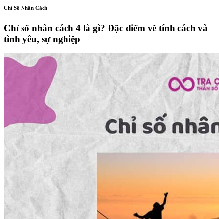
Chỉ Số Nhân Cách
Chỉ số nhân cách 4 là gì? Đặc điểm về tính cách và
tình yêu, sự nghiệp