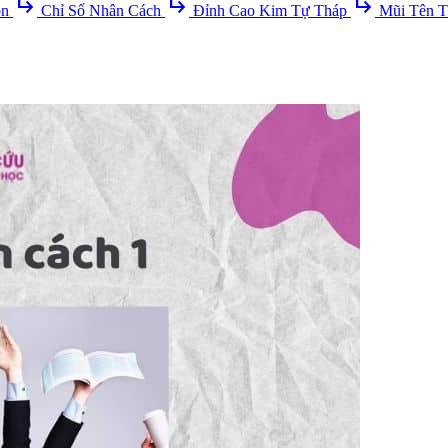
subdirectory_arrow_right
subdirectory_arrow_right
subdirectory_arrow_right
ồn
Chỉ Số Nhân Cách
Đỉnh Cao Kim Tự Tháp
Mũi Tên T