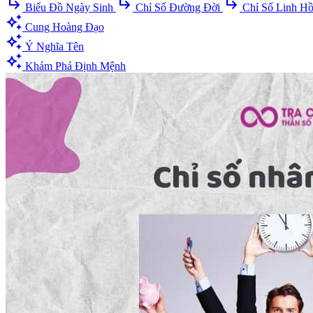
subdirectory_arrow_right
subdirectory_arrow_right
subdirectory_arrow_right
Biểu Đồ Ngày Sinh
Chỉ Số Đường Đời
Chỉ Số Linh H
auto_awesome
Cung Hoàng Đạo
auto_awesome
Ý Nghĩa Tên
auto_awesome
Khám Phá Định Mệnh