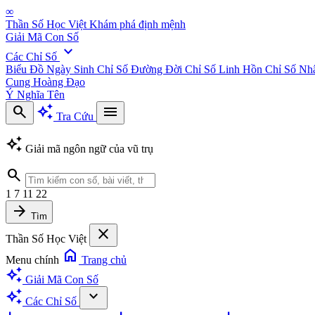
∞
Thần Số Học Việt
Khám phá định mệnh
Giải Mã Con Số
expand_more
Các Chỉ Số
Biểu Đồ Ngày Sinh
Chỉ Số Đường Đời
Chỉ Số Linh Hồn
Chỉ Số Nh
Cung Hoàng Đạo
Ý Nghĩa Tên
search
auto_awesome
menu
Tra Cứu
auto_awesome
Giải mã ngôn ngữ của vũ trụ
search
1
7
11
22
arrow_forward
Tìm
close
Thần Số Học Việt
home
Menu chính
Trang chủ
auto_awesome
Giải Mã Con Số
auto_awesome
expand_more
Các Chỉ Số