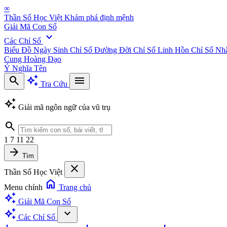
∞
Thần Số Học Việt
Khám phá định mệnh
Giải Mã Con Số
expand_more
Các Chỉ Số
Biểu Đồ Ngày Sinh
Chỉ Số Đường Đời
Chỉ Số Linh Hồn
Chỉ Số Nh
Cung Hoàng Đạo
Ý Nghĩa Tên
search
auto_awesome
menu
Tra Cứu
auto_awesome
Giải mã ngôn ngữ của vũ trụ
search
1
7
11
22
arrow_forward
Tìm
close
Thần Số Học Việt
home
Menu chính
Trang chủ
auto_awesome
Giải Mã Con Số
auto_awesome
expand_more
Các Chỉ Số