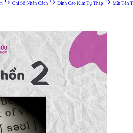
subdirectory_arrow_right
subdirectory_arrow_right
subdirectory_arrow_right
ồn
Chỉ Số Nhân Cách
Đỉnh Cao Kim Tự Tháp
Mũi Tên T