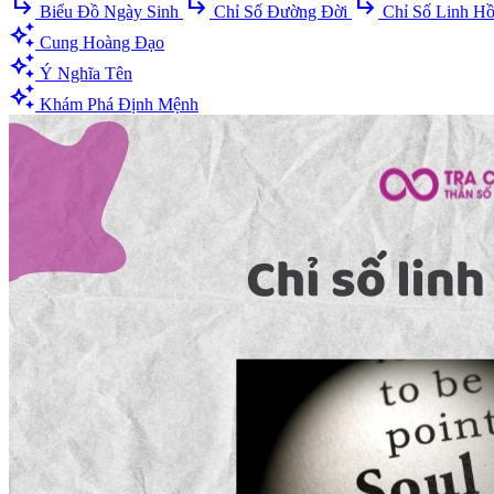
subdirectory_arrow_right
subdirectory_arrow_right
subdirectory_arrow_right
Biểu Đồ Ngày Sinh
Chỉ Số Đường Đời
Chỉ Số Linh H
auto_awesome
Cung Hoàng Đạo
auto_awesome
Ý Nghĩa Tên
auto_awesome
Khám Phá Định Mệnh