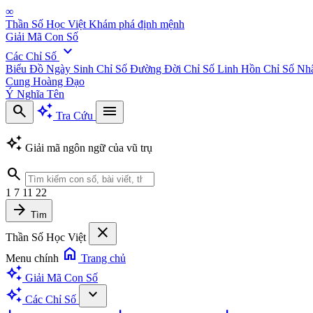
∞
Thần Số Học Việt
Khám phá định mệnh
Giải Mã Con Số
expand_more
Các Chỉ Số
Biểu Đồ Ngày Sinh
Chỉ Số Đường Đời
Chỉ Số Linh Hồn
Chỉ Số Nh
Cung Hoàng Đạo
Ý Nghĩa Tên
search
auto_awesome
menu
Tra Cứu
auto_awesome
Giải mã ngôn ngữ của vũ trụ
search
1
7
11
22
arrow_forward
Tìm
close
Thần Số Học Việt
home
Menu chính
Trang chủ
auto_awesome
Giải Mã Con Số
auto_awesome
expand_more
Các Chỉ Số