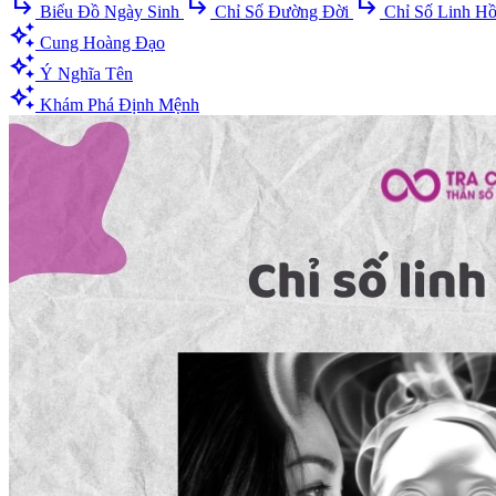
subdirectory_arrow_right
subdirectory_arrow_right
subdirectory_arrow_right
Biểu Đồ Ngày Sinh
Chỉ Số Đường Đời
Chỉ Số Linh H
auto_awesome
Cung Hoàng Đạo
auto_awesome
Ý Nghĩa Tên
auto_awesome
Khám Phá Định Mệnh