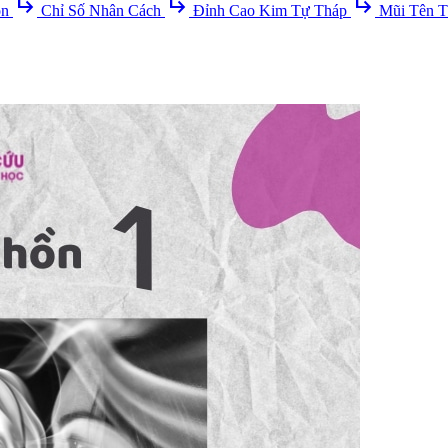
subdirectory_arrow_right
subdirectory_arrow_right
subdirectory_arrow_right
ồn
Chỉ Số Nhân Cách
Đỉnh Cao Kim Tự Tháp
Mũi Tên T