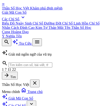
∞
Thần Số Học Việt
Khám phá định mệnh
Giải Mã Con Số
expand_more
Các Chỉ Số
Biểu Đồ Ngày Sinh
Chỉ Số Đường Đời
Chỉ Số Linh Hồn
Chỉ Số
Nhân Cách
Đỉnh Cao Kim Tự Tháp
Mũi Tên Thần Số Học
Cung Hoàng Đạo
Ý Nghĩa Tên
search
auto_awesome
menu
Tra Cứu
auto_awesome
Giải mã ngôn ngữ của vũ trụ
search
1
7
11
22
arrow_forward
Tìm
close
Thần Số Học Việt
home
Menu chính
Trang chủ
auto_awesome
Giải Mã Con Số
auto_awesome
expand_more
Các Chỉ Số