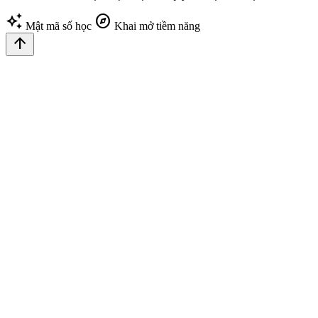
auto_awesome
explore
Mật mã số học
Khai mở tiềm năng
arrow_upward