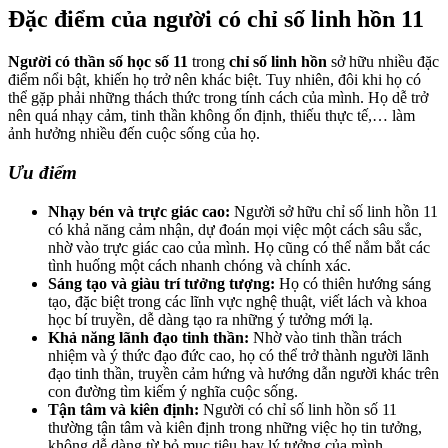
Đặc điểm của người có chỉ số linh hồn 11
Người có thần số học số 11
trong
chỉ số linh hồn
sở hữu nhiều đặc
điểm nổi bật, khiến họ trở nên khác biệt. Tuy nhiên, đôi khi họ có
thể gặp phải những thách thức trong tính cách của mình. Họ dễ trở
nên quá nhạy cảm, tinh thần không ổn định, thiếu thực tế,… làm
ảnh hưởng nhiều đến cuộc sống của họ.
Ưu điểm
Nhạy bén và trực giác cao:
Người sở hữu chỉ số linh hồn 11
có khả năng cảm nhận, dự đoán mọi việc một cách sâu sắc,
nhờ vào trực giác cao của mình. Họ cũng có thể nắm bắt các
tình huống một cách nhanh chóng và chính xác.
Sáng tạo và giàu trí tưởng tượng:
Họ có thiên hướng sáng
tạo, đặc biệt trong các lĩnh vực nghệ thuật, viết lách và khoa
học bí truyền, dễ dàng tạo ra những ý tưởng mới lạ.
Khả năng lãnh đạo tinh thần:
Nhờ vào tinh thần trách
nhiệm và ý thức đạo đức cao, họ có thể trở thành người lãnh
đạo tinh thần, truyền cảm hứng và hướng dẫn người khác trên
con đường tìm kiếm ý nghĩa cuộc sống.
Tận tâm và kiên định:
Người có chỉ số linh hồn số 11
thường tận tâm và kiên định trong những việc họ tin tưởng,
không dễ dàng từ bỏ mục tiêu hay lý tưởng của mình.