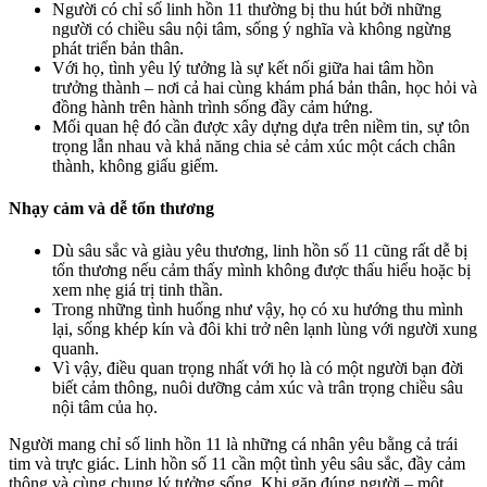
Người có chỉ số linh hồn 11 thường bị thu hút bởi những
người có chiều sâu nội tâm, sống ý nghĩa và không ngừng
phát triển bản thân.
Với họ, tình yêu lý tưởng là sự kết nối giữa hai tâm hồn
trưởng thành – nơi cả hai cùng khám phá bản thân, học hỏi và
đồng hành trên hành trình sống đầy cảm hứng.
Mối quan hệ đó cần được xây dựng dựa trên niềm tin, sự tôn
trọng lẫn nhau và khả năng chia sẻ cảm xúc một cách chân
thành, không giấu giếm.
Nhạy cảm và dễ tổn thương
Dù sâu sắc và giàu yêu thương, linh hồn số 11 cũng rất dễ bị
tổn thương nếu cảm thấy mình không được thấu hiểu hoặc bị
xem nhẹ giá trị tinh thần.
Trong những tình huống như vậy, họ có xu hướng thu mình
lại, sống khép kín và đôi khi trở nên lạnh lùng với người xung
quanh.
Vì vậy, điều quan trọng nhất với họ là có một người bạn đời
biết cảm thông, nuôi dưỡng cảm xúc và trân trọng chiều sâu
nội tâm của họ.
Người mang chỉ số linh hồn 11 là những cá nhân yêu bằng cả trái
tim và trực giác. Linh hồn số 11 cần một tình yêu sâu sắc, đầy cảm
thông và cùng chung lý tưởng sống. Khi gặp đúng người – một