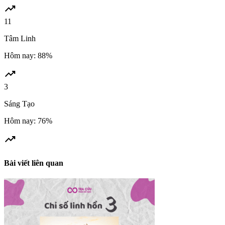
trending_up
11
Tâm Linh
Hôm nay: 88%
trending_up
3
Sáng Tạo
Hôm nay: 76%
trending_up
Bài viết liên quan