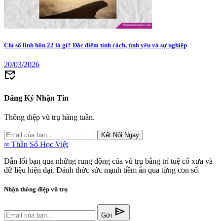
Chỉ số linh hồn 22 là gì? Đặc điểm tính cách, tình yêu và sự nghiệp
20/03/2026
mark_email_read
Đăng Ký Nhận Tin
Thông điệp vũ trụ hàng tuần.
Kết Nối Ngay
∞
Thần Số Học Việt
Dẫn lối bạn qua những rung động của vũ trụ bằng trí tuệ cổ xưa và
dữ liệu hiện đại. Đánh thức sức mạnh tiềm ẩn qua từng con số.
Nhận thông điệp vũ trụ
send
Gửi