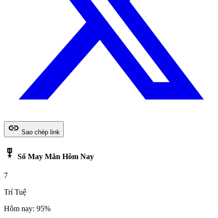
link
Sao chép link
military_tech
Số May Mắn Hôm Nay
7
Trí Tuệ
Hôm nay: 95%