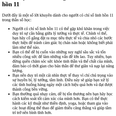
hồn 11
Dưới đây là một số lời khuyên dành cho người có chỉ số linh hồn 11
trong thần số học:
Người có chỉ số linh hồn 11 có thể gặp khó khăn trong việc
duy trì sự cân bằng giữa lý tưởng và thực tế. Chính vì thế,
bạn hãy cố gắng đặt ra mục tiêu thực tế và chia nhỏ các bước
thực hiện để tránh cảm giác bị chán nản hoặc không biết phải
làm như thế nào.
Bạn có thể dễ bị cuốn vào những suy nghĩ sâu sắc và tốn
nhiều công sức để làm những vấn đề lớn lao. Tuy nhiên, bạn
đừng quên chăm sóc sức khỏe tinh thần và thể chất của mình,
đảm bảo có thời gian cho bản thân để thư giãn và nạp lại năng
lượng.
Bạn nên duy trì một cái nhìn thực tế thay vì chỉ chú trọng vào
sự huyền bí, lý tưởng, tâm linh. Điều này sẽ giúp bạn xử lý
các tình huống hàng ngày một cách hiệu quả hơn và đạt được
thành công bền vững.
Bạn thường quá nhạy cảm, dễ bị tổn thương nên bạn hãy học
cách kiểm soát tốt cảm xúc của mình hơn. Bạn có thể thực
hành các kỹ thuật như thiền định, yoga, hoặc tham gia vào
các hoạt động thể thao để giảm thiểu căng thẳng và giúp tâm
trí trở nên bình tĩnh hơn.