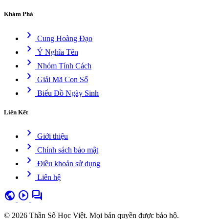
Khám Phá
chevron_right
Cung Hoàng Đạo
chevron_right
Ý Nghĩa Tên
chevron_right
Nhóm Tính Cách
chevron_right
Giải Mã Con Số
chevron_right
Biểu Đồ Ngày Sinh
Liên Kết
chevron_right
Giới thiệu
chevron_right
Chính sách bảo mật
chevron_right
Điều khoản sử dụng
chevron_right
Liên hệ
public
play_circle
forum
© 2026 Thần Số Học Việt. Mọi bản quyền được bảo hộ.