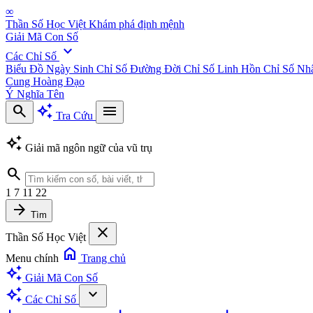
∞
Thần Số Học Việt
Khám phá định mệnh
Giải Mã Con Số
expand_more
Các Chỉ Số
Biểu Đồ Ngày Sinh
Chỉ Số Đường Đời
Chỉ Số Linh Hồn
Chỉ Số Nh
Cung Hoàng Đạo
Ý Nghĩa Tên
search
auto_awesome
menu
Tra Cứu
auto_awesome
Giải mã ngôn ngữ của vũ trụ
search
1
7
11
22
arrow_forward
Tìm
close
Thần Số Học Việt
home
Menu chính
Trang chủ
auto_awesome
Giải Mã Con Số
auto_awesome
expand_more
Các Chỉ Số