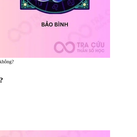
 không?
?