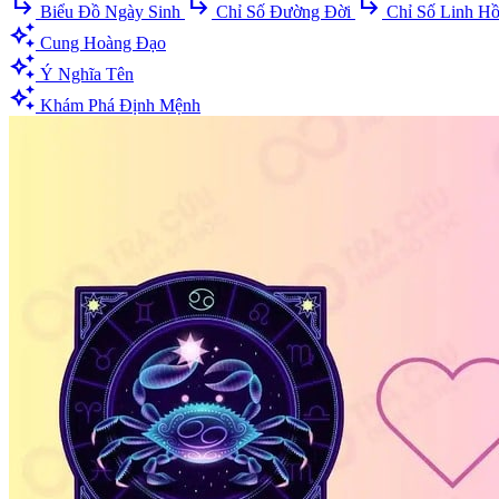
subdirectory_arrow_right
subdirectory_arrow_right
subdirectory_arrow_right
Biểu Đồ Ngày Sinh
Chỉ Số Đường Đời
Chỉ Số Linh H
auto_awesome
Cung Hoàng Đạo
auto_awesome
Ý Nghĩa Tên
auto_awesome
Khám Phá Định Mệnh