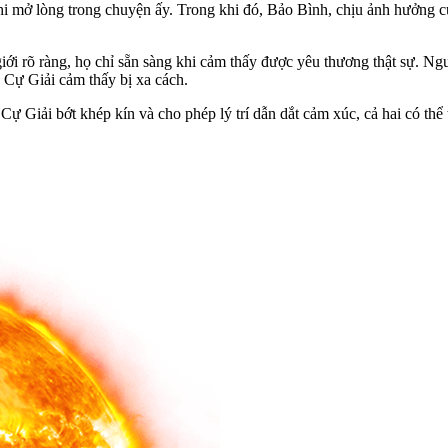
i mở lòng trong chuyện ấy. Trong khi đó, Bảo Bình, chịu ảnh hưởng củ
 giới rõ ràng, họ chỉ sẵn sàng khi cảm thấy được yêu thương thật sự.
n Cự Giải cảm thấy bị xa cách.
ự Giải bớt khép kín và cho phép lý trí dẫn dắt cảm xúc, cả hai có thể 