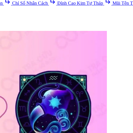
subdirectory_arrow_right
subdirectory_arrow_right
subdirectory_arrow_right
ồn
Chỉ Số Nhân Cách
Đỉnh Cao Kim Tự Tháp
Mũi Tên T