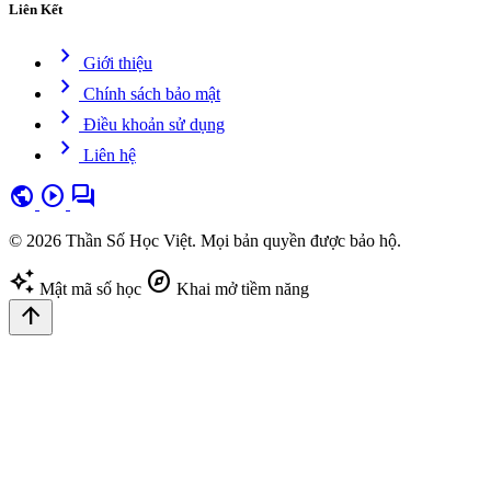
Liên Kết
chevron_right
Giới thiệu
chevron_right
Chính sách bảo mật
chevron_right
Điều khoản sử dụng
chevron_right
Liên hệ
public
play_circle
forum
© 2026 Thần Số Học Việt. Mọi bản quyền được bảo hộ.
auto_awesome
explore
Mật mã số học
Khai mở tiềm năng
arrow_upward