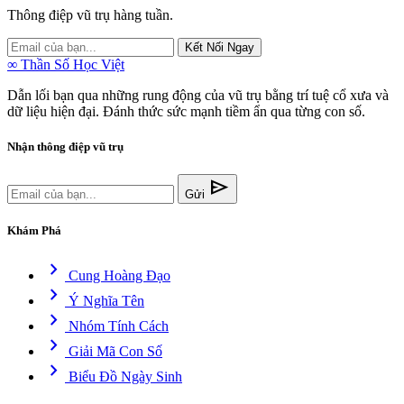
Thông điệp vũ trụ hàng tuần.
Kết Nối Ngay
∞
Thần Số Học Việt
Dẫn lối bạn qua những rung động của vũ trụ bằng trí tuệ cổ xưa và
dữ liệu hiện đại. Đánh thức sức mạnh tiềm ẩn qua từng con số.
Nhận thông điệp vũ trụ
send
Gửi
Khám Phá
chevron_right
Cung Hoàng Đạo
chevron_right
Ý Nghĩa Tên
chevron_right
Nhóm Tính Cách
chevron_right
Giải Mã Con Số
chevron_right
Biểu Đồ Ngày Sinh