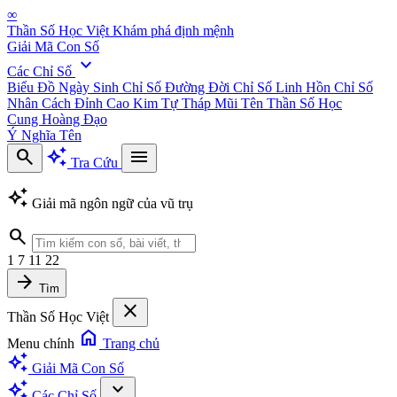
∞
Thần Số Học Việt
Khám phá định mệnh
Giải Mã Con Số
expand_more
Các Chỉ Số
Biểu Đồ Ngày Sinh
Chỉ Số Đường Đời
Chỉ Số Linh Hồn
Chỉ Số
Nhân Cách
Đỉnh Cao Kim Tự Tháp
Mũi Tên Thần Số Học
Cung Hoàng Đạo
Ý Nghĩa Tên
search
auto_awesome
menu
Tra Cứu
auto_awesome
Giải mã ngôn ngữ của vũ trụ
search
1
7
11
22
arrow_forward
Tìm
close
Thần Số Học Việt
home
Menu chính
Trang chủ
auto_awesome
Giải Mã Con Số
auto_awesome
expand_more
Các Chỉ Số