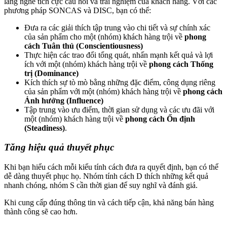
lắng nghe tích cực câu hỏi và trải nghiệm của khách hàng. Với các
phương pháp SONCAS và DISC, bạn có thể:
Đưa ra các giải thích tập trung vào chi tiết và sự chính xác
của sản phẩm cho một (nhóm) khách hàng trội về
phong
cách Tuân thủ (Conscientiousness)
Thực hiện các trao đổi tổng quát, nhấn mạnh kết quả và lợi
ích với một (nhóm) khách hàng trội về
phong cách Thống
trị (Dominance)
Kích thích sự tò mò bằng những đặc điểm, công dụng riêng
của sản phẩm với một (nhóm) khách hàng trội về
phong cách
Ảnh hưởng (Influence)
Tập trung vào ưu điểm, thời gian sử dụng và các ưu đãi với
một (nhóm) khách hàng trội về
phong cách Ổn định
(Steadiness)
.
Tăng hiệu quả thuyết phục
Khi bạn hiểu cách mỗi kiểu tính cách đưa ra quyết định, bạn có thể
dễ dàng thuyết phục họ. Nhóm tính cách D thích những kết quả
nhanh chóng, nhóm S cần thời gian để suy nghĩ và đánh giá.
Khi cung cấp đúng thông tin và cách tiếp cận, khả năng bán hàng
thành công sẽ cao hơn.