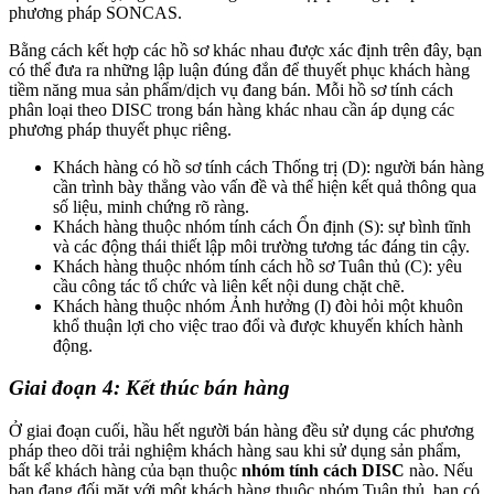
phương pháp SONCAS.
Bằng cách kết hợp các hồ sơ khác nhau được xác định trên đây, bạn
có thể đưa ra những lập luận đúng đắn để thuyết phục khách hàng
tiềm năng mua sản phẩm/dịch vụ đang bán. Mỗi hồ sơ tính cách
phân loại theo DISC trong bán hàng khác nhau cần áp dụng các
phương pháp thuyết phục riêng.
Khách hàng có hồ sơ tính cách Thống trị (D): người bán hàng
cần trình bày thẳng vào vấn đề và thể hiện kết quả thông qua
số liệu, minh chứng rõ ràng.
Khách hàng thuộc nhóm tính cách Ổn định (S): sự bình tĩnh
và các động thái thiết lập môi trường tương tác đáng tin cậy.
Khách hàng thuộc nhóm tính cách hồ sơ Tuân thủ (C): yêu
cầu công tác tổ chức và liên kết nội dung chặt chẽ.
Khách hàng thuộc nhóm Ảnh hưởng (I) đòi hỏi một khuôn
khổ thuận lợi cho việc trao đổi và được khuyến khích hành
động.
Giai đoạn 4: Kết thúc bán hàng
Ở giai đoạn cuối, hầu hết người bán hàng đều sử dụng các phương
pháp theo dõi trải nghiệm khách hàng sau khi sử dụng sản phẩm,
bất kể khách hàng của bạn thuộc
nhóm tính cách DISC
nào. Nếu
bạn đang đối mặt với một khách hàng thuộc nhóm Tuân thủ, bạn có