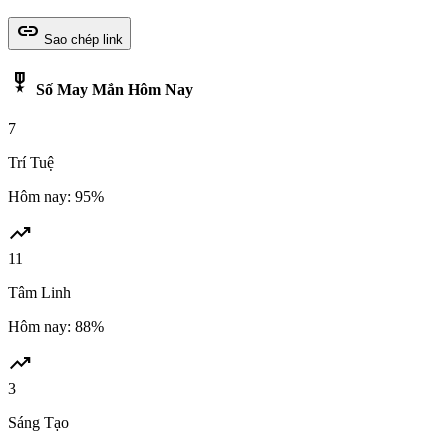
link
Sao chép link
military_tech
Số May Mắn Hôm Nay
7
Trí Tuệ
Hôm nay: 95%
trending_up
11
Tâm Linh
Hôm nay: 88%
trending_up
3
Sáng Tạo