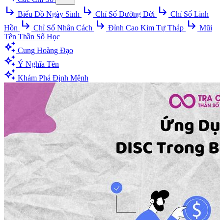
subdirectory_arrow_right
subdirectory_arrow_right
subdirectory_arrow_right
Biểu Đồ Ngày Sinh
Chỉ Số Đường Đời
Chỉ Số Linh
subdirectory_arrow_right
subdirectory_arrow_right
subdirectory_arrow_right
Hồn
Chỉ Số Nhân Cách
Đỉnh Cao Kim Tự Tháp
Mũi
Tên Thần Số Học
auto_awesome
Cung Hoàng Đạo
auto_awesome
Ý Nghĩa Tên
auto_awesome
Khám Phá Định Mệnh