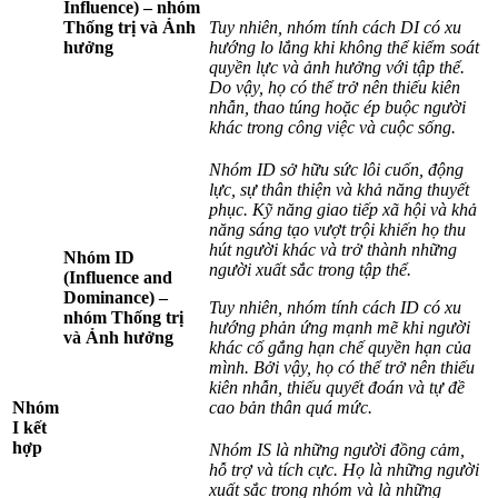
Influence) – nhóm
Thống trị và Ảnh
Tuy nhiên, nhóm tính cách DI có xu
hưởng
hướng lo lắng khi không thể kiểm soát
quyền lực và ảnh hưởng với tập thể.
Do vậy, họ có thể trở nên thiếu kiên
nhẫn, thao túng hoặc ép buộc người
khác trong công việc và cuộc sống.
Nhóm ID sở hữu sức lôi cuốn, động
lực, sự thân thiện và khả năng thuyết
phục. Kỹ năng giao tiếp xã hội và khả
năng sáng tạo vượt trội khiến họ thu
hút người khác và trở thành những
Nhóm ID
người xuất sắc trong tập thể.
(Influence and
Dominance) –
Tuy nhiên, nhóm tính cách ID có xu
nhóm Thống trị
hướng phản ứng mạnh mẽ khi người
và Ảnh hưởng
khác cố gắng hạn chế quyền hạn của
mình. Bởi vậy, họ có thể trở nên thiếu
kiên nhẫn, thiếu quyết đoán và tự đề
Nhóm
cao bản thân quá mức.
I kết
hợp
Nhóm IS là những người đồng cảm,
hỗ trợ và tích cực. Họ là những người
xuất sắc trong nhóm và là những