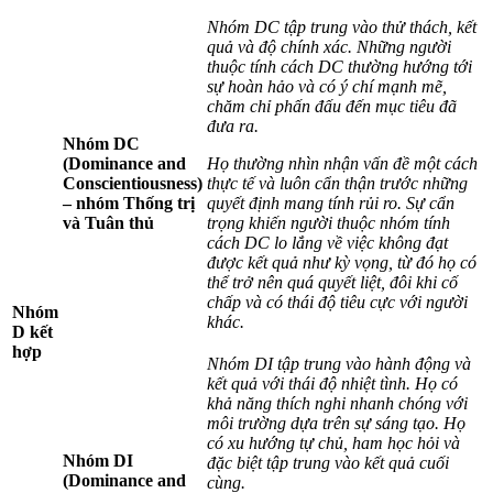
Nhóm DC tập trung vào thử thách, kết
quả và độ chính xác. Những người
thuộc tính cách DC thường hướng tới
sự hoàn hảo và có ý chí mạnh mẽ,
chăm chỉ phấn đấu đến mục tiêu đã
đưa ra.
Nhóm DC
(Dominance and
Họ thường nhìn nhận vấn đề một cách
Conscientiousness)
thực tế và luôn cẩn thận trước những
– nhóm Thống trị
quyết định mang tính rủi ro. Sự cẩn
và Tuân thủ
trọng khiến người thuộc nhóm tính
cách DC lo lắng về việc không đạt
được kết quả như kỳ vọng, từ đó họ có
thể trở nên quá quyết liệt, đôi khi cố
chấp và có thái độ tiêu cực với người
Nhóm
khác.
D kết
hợp
Nhóm DI tập trung vào hành động và
kết quả với thái độ nhiệt tình. Họ có
khả năng thích nghi nhanh chóng với
môi trường dựa trên sự sáng tạo. Họ
có xu hướng tự chủ, ham học hỏi và
Nhóm DI
đặc biệt tập trung vào kết quả cuối
(Dominance and
cùng.