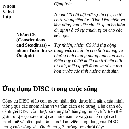
động hơn.
Nhóm
C kết
Nhóm CS nổi bật với sự tin cậy, có tổ
hợp
chức và nghiêm túc. Tính kiên nhẫn và
khả năng làm việc chi tiết giúp họ luôn
ổn định và có sự chuẩn bị tốt cho các
Nhóm CS
kế hoạch.
(Conscientious
and Steadiness) –
Tuy nhiên, nhóm CS khá thụ động
nhóm Tuân thủ và
trong việc chuẩn bị cho tình huống và
Ổn định)
những tình huống mang tính cảm xúc.
Điều này có thể khiến họ trở nên mất
tự chủ, thiếu quyết đoán và dè chừng
hơn trước các tình huống phát sinh.
Ứng dụng DISC trong cuộc sống
Công cụ DISC
giúp con người nhận diện được khả năng của mình
thông qua các nhóm hành vi và tính cách đặc trưng. Bên cạnh đó,
đánh giá DISC còn được sử dụng bởi hàng nghìn tổ chức trên thế
giới trong việc xây dựng các mối quan hệ và giao tiếp một cách
mạnh mẽ và hiệu quả hơn tại nơi làm việc. Ứng dụng của DISC
trong cuộc sống sẽ thấy rõ trong 2 trường hợp dưới đây: