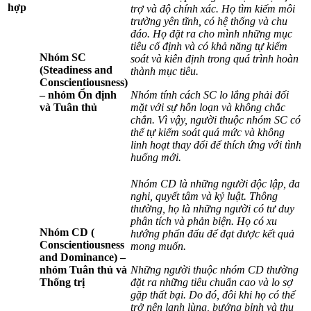
hợp
trợ và độ chính xác. Họ tìm kiếm môi
trường yên tĩnh, có hệ thống và chu
đáo. Họ đặt ra cho mình những mục
tiêu cố định và có khả năng tự kiểm
Nhóm SC
soát và kiên định trong quá trình hoàn
(Steadiness and
thành mục tiêu.
Conscientiousness)
– nhóm Ổn định
Nhóm tính cách SC lo lắng phải đối
và Tuân thủ
mặt với sự hỗn loạn và không chắc
chắn. Vì vậy, người thuộc nhóm SC có
thể tự kiểm soát quá mức và không
linh hoạt thay đổi để thích ứng với tình
huống mới.
Nhóm CD là những người độc lập, đa
nghi, quyết tâm và kỷ luật. Thông
thường, họ là những người có tư duy
phân tích và phản biện. Họ có xu
Nhóm CD (
hướng phấn đấu để đạt được kết quả
Conscientiousness
mong muốn.
and Dominance) –
nhóm Tuân thủ và
Những người thuộc nhóm CD thường
Thống trị
đặt ra những tiêu chuẩn cao và lo sợ
gặp thất bại. Do đó, đôi khi họ có thể
trở nên lạnh lùng, bướng bỉnh và thụ