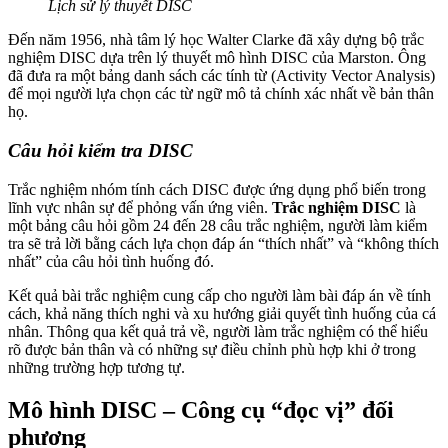
Lịch sử lý thuyết DISC
Đến năm 1956, nhà tâm lý học Walter Clarke đã xây dựng bộ trắc
nghiệm DISC dựa trên lý thuyết mô hình DISC của Marston. Ông
đã đưa ra một bảng danh sách các tính từ (Activity Vector Analysis)
để mọi người lựa chọn các từ ngữ mô tả chính xác nhất về bản thân
họ.
Câu hỏi kiểm tra DISC
Trắc nghiệm nhóm tính cách DISC được ứng dụng phổ biến trong
lĩnh vực nhân sự để phỏng vấn ứng viên.
Trắc nghiệm DISC
là
một bảng câu hỏi gồm 24 đến 28 câu trắc nghiệm, người làm kiểm
tra sẽ trả lời bằng cách lựa chọn đáp án “thích nhất” và “không thích
nhất” của câu hỏi tình huống đó.
Kết quả bài trắc nghiệm cung cấp cho người làm bài đáp án về tính
cách, khả năng thích nghi và xu hướng giải quyết tình huống của cá
nhân. Thông qua kết quả trả về, người làm trắc nghiệm có thể hiểu
rõ được bản thân và có những sự điều chỉnh phù hợp khi ở trong
những trường hợp tương tự.
Mô hình DISC – Công cụ “đọc vị” đối
phương