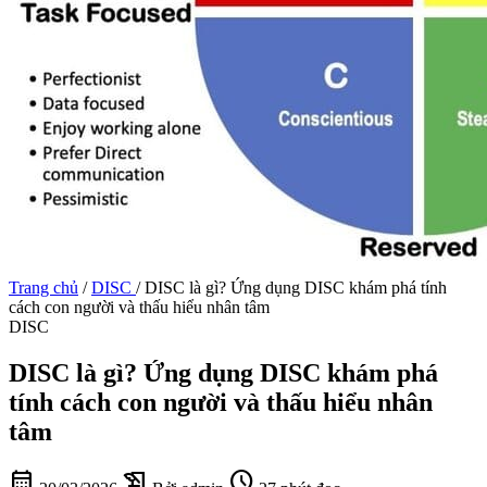
Trang chủ
/
DISC
/
DISC là gì? Ứng dụng DISC khám phá tính
cách con người và thấu hiểu nhân tâm
DISC
DISC là gì? Ứng dụng DISC khám phá
tính cách con người và thấu hiểu nhân
tâm
calendar_month
history_edu
schedule