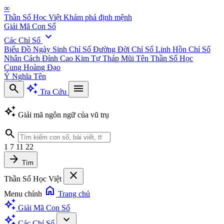
∞
Thần Số Học Việt
Khám phá định mệnh
Giải Mã Con Số
expand_more
Các Chỉ Số
Biểu Đồ Ngày Sinh
Chỉ Số Đường Đời
Chỉ Số Linh Hồn
Chỉ Số
Nhân Cách
Đỉnh Cao Kim Tự Tháp
Mũi Tên Thần Số Học
Cung Hoàng Đạo
Ý Nghĩa Tên
search
auto_awesome
menu
Tra Cứu
auto_awesome
Giải mã ngôn ngữ của vũ trụ
search
1
7
11
22
arrow_forward
Tìm
close
Thần Số Học Việt
home
Menu chính
Trang chủ
auto_awesome
Giải Mã Con Số
auto_awesome
expand_more
Các Chỉ Số