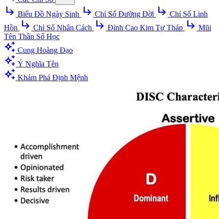
subdirectory_arrow_right
subdirectory_arrow_right
subdirectory_arrow_right
Biểu Đồ Ngày Sinh
Chỉ Số Đường Đời
Chỉ Số Linh
subdirectory_arrow_right
subdirectory_arrow_right
subdirectory_arrow_right
Hồn
Chỉ Số Nhân Cách
Đỉnh Cao Kim Tự Tháp
Mũi
Tên Thần Số Học
auto_awesome
Cung Hoàng Đạo
auto_awesome
Ý Nghĩa Tên
auto_awesome
Khám Phá Định Mệnh