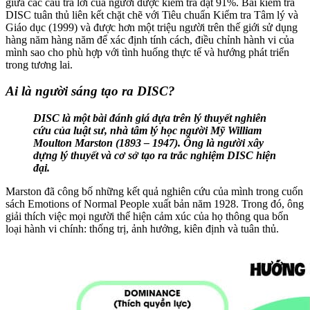
giữa các câu trả lời của người được kiểm tra đạt 91%. Bài kiểm tra
DISC tuân thủ liên kết chặt chẽ với Tiêu chuẩn Kiểm tra Tâm lý và
Giáo dục (1999) và được hơn một triệu người trên thế giới sử dụng
hàng năm hàng năm để xác định tính cách, điều chỉnh hành vi của
mình sao cho phù hợp với tình huống thực tế và hướng phát triển
trong tương lai.
Ai là người sáng tạo ra DISC?
DISC là một bài đánh giá dựa trên lý thuyết nghiên
cứu của luật sư, nhà tâm lý học người Mỹ William
Moulton Marston (1893 – 1947). Ông là người xây
dựng lý thuyết và cơ sở tạo ra trắc nghiệm DISC hiện
đại.
Marston đã công bố những kết quả nghiên cứu của mình trong cuốn
sách Emotions of Normal People xuất bản năm 1928. Trong đó, ông
giải thích việc mọi người thể hiện cảm xúc của họ thông qua bốn
loại hành vi chính: thống trị, ảnh hưởng, kiên định và tuân thủ.