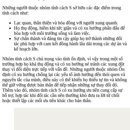
Những người thuộc nhóm tính cách S sở hữu các đặc điểm trong
tính cách như:
Lạc quan, thân thiện và hòa đồng với người xung quanh.
Họ thụ động, hiếm khi tức giận và có xu hướng phấn đấu để
hòa hợp với môi trường sống và làm việc.
Sự chân thành và đáng tin cậy giúp họ trở thành những đối
tác phù hợp với cam kết đồng hành lâu dài trong các dự án và
kế hoạch lớn.
Nhóm tính cách S chú trọng vào tính ổn định, vì vậy trong một số
trường hợp họ khá thụ động và có xu hướng né tránh các xung đột
thay vì đối diện trực tiếp với vấn đề. Những người thuộc nhóm Ổn
định có xu hướng chống lại các yếu tố ảnh hưởng đến thói quen và
nguyên tắc của mình, điều này có thể khiến họ thiếu tự tin và không
thể giữ vững được bản thân để tiếp nhận những sự thay đổi đó.
Thêm vào đó, nhóm tính cách S có xu hướng ưu tiên cung cấp sự
hỗ trợ, hợp tác khi đối tác cần nên thường khó đưa ra lời từ chối
hoặc thiết lập các mối ưu tiên khác cho bản thân.