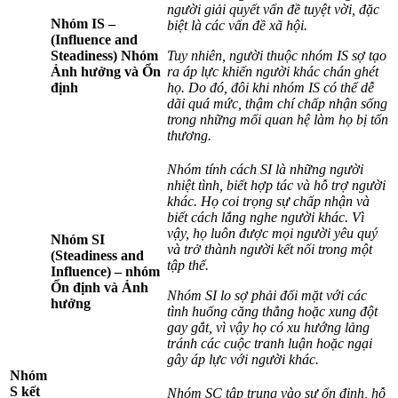
người giải quyết vấn đề tuyệt vời, đặc
Nhóm IS –
biệt là các vấn đề xã hội.
(Influence and
Steadiness) Nhóm
Tuy nhiên, người thuộc nhóm IS sợ tạo
Ảnh hưởng và Ổn
ra áp lực khiến người khác chán ghét
định
họ. Do đó, đôi khi nhóm IS có thể dễ
dãi quá mức, thậm chí chấp nhận sống
trong những mối quan hệ làm họ bị tổn
thương.
Nhóm tính cách SI là những người
nhiệt tình, biết hợp tác và hỗ trợ người
khác. Họ coi trọng sự chấp nhận và
biết cách lắng nghe người khác. Vì
vậy, họ luôn được mọi người yêu quý
Nhóm SI
và trở thành người kết nối trong một
(Steadiness and
tập thể.
Influence) – nhóm
Ổn định và Ảnh
Nhóm SI lo sợ phải đối mặt với các
hưởng
tình huống căng thẳng hoặc xung đột
gay gắt, vì vậy họ có xu hướng lảng
tránh các cuộc tranh luận hoặc ngại
gây áp lực với người khác.
Nhóm
S kết
Nhóm SC tập trung vào sự ổn định, hỗ