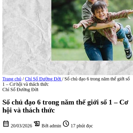
Trang chủ
/
Chỉ Số Đường Đời
/
Số chủ đạo 6 trong năm thế giới số
1 – Cơ hội và thách thức
Chỉ Số Đường Đời
Số chủ đạo 6 trong năm thế giới số 1 – Cơ
hội và thách thức
calendar_month
history_edu
schedule
20/03/2026
Bởi admin
17 phút đọc