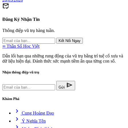
mark_email_read
Đăng Ký Nhận Tin
Thông điệp vũ trụ hàng tuần.
Kết Nối Ngay
∞
Thần Số Học Việt
Dẫn lối bạn qua những rung động của vũ trụ bằng trí tuệ cổ xưa và
dữ liệu hiện đại. Đánh thức sức mạnh tiềm ẩn qua từng con số.
Nhận thông điệp vũ trụ
send
Gửi
Khám Phá
chevron_right
Cung Hoàng Đạo
chevron_right
Ý Nghĩa Tên
chevron_right