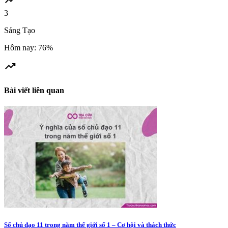
trending_up
3
Sáng Tạo
Hôm nay: 76%
trending_up
Bài viết liên quan
Số chủ đạo 11 trong năm thế giới số 1 – Cơ hội và thách thức