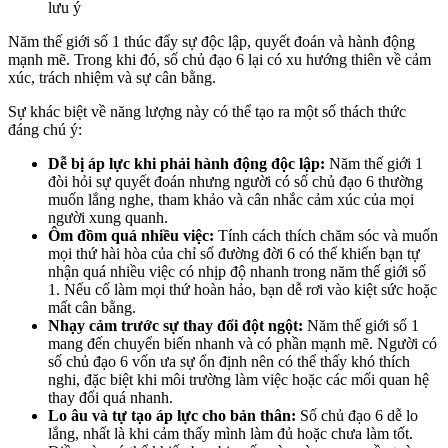
lưu ý
Năm thế giới số 1 thúc đẩy sự độc lập, quyết đoán và hành động
mạnh mẽ. Trong khi đó, số chủ đạo 6 lại có xu hướng thiên về cảm
xúc, trách nhiệm và sự cân bằng.
Sự khác biệt về năng lượng này có thể tạo ra một số thách thức
đáng chú ý:
Dễ bị áp lực khi phải hành động độc lập:
Năm thế giới 1
đòi hỏi sự quyết đoán nhưng người có số chủ đạo 6 thường
muốn lắng nghe, tham khảo và cân nhắc cảm xúc của mọi
người xung quanh.
Ôm đồm quá nhiều việc:
Tính cách thích chăm sóc và muốn
mọi thứ hài hòa của chỉ số đường đời 6 có thể khiến bạn tự
nhận quá nhiều việc có nhịp độ nhanh trong năm thế giới số
1. Nếu cố làm mọi thứ hoàn hảo, bạn dễ rơi vào kiệt sức hoặc
mất cân bằng.
Nhạy cảm trước sự thay đổi đột ngột:
Năm thế giới số 1
mang đến chuyển biến nhanh và có phần mạnh mẽ. Người có
số chủ đạo 6 vốn ưa sự ổn định nên có thể thấy khó thích
nghi, đặc biệt khi môi trường làm việc hoặc các mối quan hệ
thay đổi quá nhanh.
Lo âu và tự tạo áp lực cho bản thân:
Số chủ đạo 6 dễ lo
lắng, nhất là khi cảm thấy mình làm đủ hoặc chưa làm tốt.