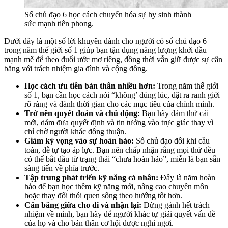
Số chủ đạo 6 học cách chuyển hóa sự hy sinh thành
sức mạnh tiên phong.
Dưới đây là một số lời khuyên dành cho người có số chủ đạo 6
trong năm thế giới số 1 giúp bạn tận dụng năng lượng khởi đầu
mạnh mẽ để theo đuổi ước mơ riêng, đồng thời vẫn giữ được sự cân
bằng với trách nhiệm gia đình và cộng đồng.
Học cách ưu tiên bản thân nhiều hơn:
Trong năm thế giới
số 1, bạn cần học cách nói “không’ đúng lúc, đặt ra ranh giới
rõ ràng và dành thời gian cho các mục tiêu của chính mình.
Trở nên quyết đoán và chủ động:
Bạn hãy dám thử cái
mới, dám đưa quyết định và tin tưởng vào trực giác thay vì
chỉ chờ người khác đồng thuận.
Giảm kỳ vọng vào sự hoàn hảo:
Số chủ đạo đôi khi cầu
toàn, dễ tự tạo áp lực. Bạn nên chấp nhận rằng mọi thứ đều
có thể bắt đầu từ trạng thái “chưa hoàn hảo”, miễn là bạn sẵn
sàng tiến về phía trước.
Tập trung phát triển kỹ năng cá nhân:
Đây là năm hoàn
hảo để bạn học thêm kỹ năng mới, nâng cao chuyên môn
hoặc thay đổi thói quen sống theo hướng tốt hơn.
Cân bằng giữa cho đi và nhận lại:
Đừng gánh hết trách
nhiệm về mình, bạn hãy để người khác tự giải quyết vấn đề
của họ và cho bản thân cơ hội được nghỉ ngơi.