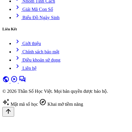
Nhóm Tính Cách
chevron_right
Giải Mã Con Số
chevron_right
Biểu Đồ Ngày Sinh
Liên Kết
chevron_right
Giới thiệu
chevron_right
Chính sách bảo mật
chevron_right
Điều khoản sử dụng
chevron_right
Liên hệ
public
play_circle
forum
© 2026 Thần Số Học Việt. Mọi bản quyền được bảo hộ.
auto_awesome
explore
Mật mã số học
Khai mở tiềm năng
arrow_upward