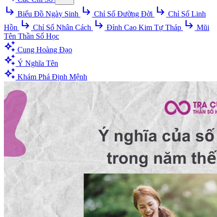
subdirectory_arrow_right
subdirectory_arrow_right
subdirectory_arrow_right
Biểu Đồ Ngày Sinh
Chỉ Số Đường Đời
Chỉ Số Linh
subdirectory_arrow_right
subdirectory_arrow_right
subdirectory_arrow_right
Hồn
Chỉ Số Nhân Cách
Đỉnh Cao Kim Tự Tháp
Mũi
Tên Thần Số Học
auto_awesome
Cung Hoàng Đạo
auto_awesome
Ý Nghĩa Tên
auto_awesome
Khám Phá Định Mệnh