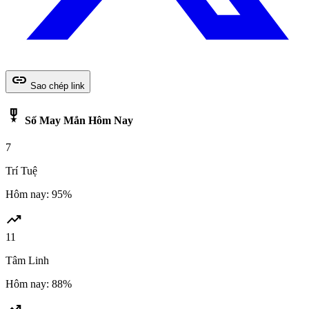
link
Sao chép link
military_tech
Số May Mắn Hôm Nay
7
Trí Tuệ
Hôm nay: 95%
trending_up
11
Tâm Linh
Hôm nay: 88%