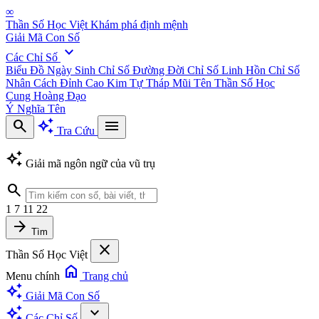
∞
Thần Số Học Việt
Khám phá định mệnh
Giải Mã Con Số
expand_more
Các Chỉ Số
Biểu Đồ Ngày Sinh
Chỉ Số Đường Đời
Chỉ Số Linh Hồn
Chỉ Số
Nhân Cách
Đỉnh Cao Kim Tự Tháp
Mũi Tên Thần Số Học
Cung Hoàng Đạo
Ý Nghĩa Tên
search
auto_awesome
menu
Tra Cứu
auto_awesome
Giải mã ngôn ngữ của vũ trụ
search
1
7
11
22
arrow_forward
Tìm
close
Thần Số Học Việt
home
Menu chính
Trang chủ
auto_awesome
Giải Mã Con Số
auto_awesome
expand_more
Các Chỉ Số