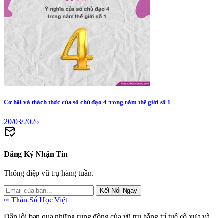
Cơ hội và thách thức của số chủ đạo 4 trong năm thế giới số 1
20/03/2026
mark_email_read
Đăng Ký Nhận Tin
Thông điệp vũ trụ hàng tuần.
Kết Nối Ngay
∞
Thần Số Học Việt
Dẫn lối bạn qua những rung động của vũ trụ bằng trí tuệ cổ xưa và