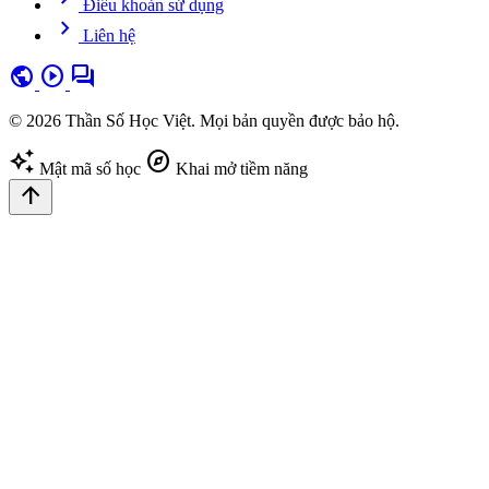
Điều khoản sử dụng
chevron_right
Liên hệ
public
play_circle
forum
© 2026 Thần Số Học Việt. Mọi bản quyền được bảo hộ.
auto_awesome
explore
Mật mã số học
Khai mở tiềm năng
arrow_upward