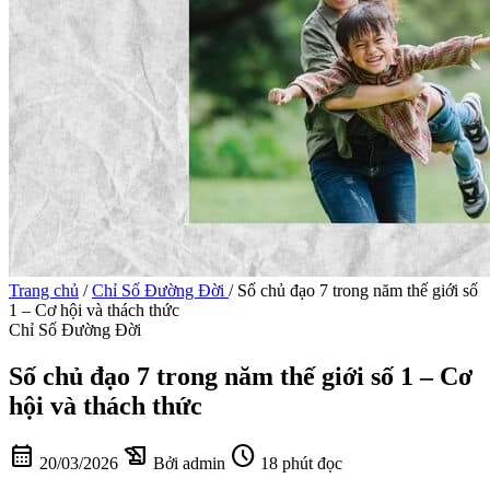
Trang chủ
/
Chỉ Số Đường Đời
/
Số chủ đạo 7 trong năm thế giới số
1 – Cơ hội và thách thức
Chỉ Số Đường Đời
Số chủ đạo 7 trong năm thế giới số 1 – Cơ
hội và thách thức
calendar_month
history_edu
schedule
20/03/2026
Bởi admin
18 phút đọc