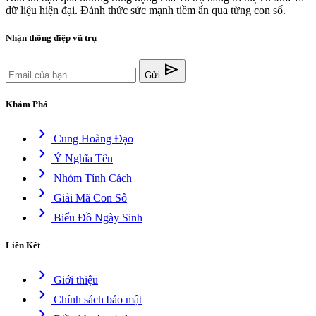
dữ liệu hiện đại. Đánh thức sức mạnh tiềm ẩn qua từng con số.
Nhận thông điệp vũ trụ
send
Gửi
Khám Phá
chevron_right
Cung Hoàng Đạo
chevron_right
Ý Nghĩa Tên
chevron_right
Nhóm Tính Cách
chevron_right
Giải Mã Con Số
chevron_right
Biểu Đồ Ngày Sinh
Liên Kết
chevron_right
Giới thiệu
chevron_right
Chính sách bảo mật
chevron_right