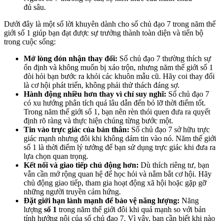
đủ sâu.
Dưới đây là một số lời khuyên dành cho số chủ đạo 7 trong năm thế
giới số 1 giúp bạn đạt được sự trưởng thành toàn diện và tiến bộ
trong cuộc sống:
Mở lòng đón nhận thay đổi:
Số chủ đạo 7 thường thích sự
ổn định và không muốn bị xáo trộn, nhưng năm thế giới số 1
đòi hỏi bạn bước ra khỏi các khuôn mẫu cũ. Hãy coi thay đổi
là cơ hội phát triển, không phải thử thách đáng sợ.
Hành động nhiều hơn thay vì chỉ suy nghĩ:
Số chủ đạo 7
có xu hướng phân tích quá lâu dẫn đến bỏ lỡ thời điểm tốt.
Trong năm thế giới số 1, bạn nên rèn thói quen đưa ra quyết
định rõ ràng và thực hiện chúng từng bước một.
Tin vào trực giác của bản thân:
Số chủ đạo 7 sở hữu trực
giác mạnh nhưng đôi khi không dám tin vào nó. Năm thế giới
số 1 là thời điểm lý tưởng để bạn sử dụng trực giác khi đưa ra
lựa chọn quan trọng.
Kết nối và giao tiếp chủ động hơn:
Dù thích riêng tư, bạn
vẫn cần mở rộng quan hệ để học hỏi và nắm bắt cơ hội. Hãy
chủ động giao tiếp, tham gia hoạt động xã hội hoặc gặp gỡ
những người truyền cảm hứng.
Đặt giới hạn lành mạnh để bảo vệ năng lượng:
Năng
lượng
số 1
trong năm thế giới đôi khi quá mạnh so với bản
tính hướng nội của số chủ đạo 7. Vì vậy, bạn cần biết khi nào