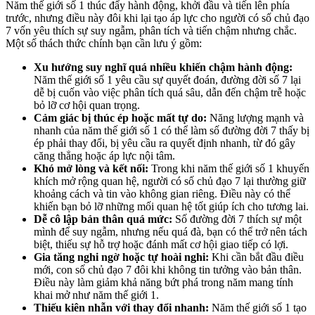
Năm thế giới số 1 thúc đẩy hành động, khởi đầu và tiến lên phía
trước, nhưng điều này đôi khi lại tạo áp lực cho người có số chủ đạo
7 vốn yêu thích sự suy ngẫm, phân tích và tiến chậm nhưng chắc.
Một số thách thức chính bạn cần lưu ý gồm:
Xu hướng suy nghĩ quá nhiều khiến chậm hành động:
Năm thế giới số 1 yêu cầu sự quyết đoán, đường đời số 7 lại
dễ bị cuốn vào việc phân tích quá sâu, dẫn đến chậm trễ hoặc
bỏ lỡ cơ hội quan trọng.
Cảm giác bị thúc ép hoặc mất tự do:
Năng lượng mạnh và
nhanh của năm thế giới số 1 có thể làm số đường đời 7 thấy bị
ép phải thay đổi, bị yêu cầu ra quyết định nhanh, từ đó gây
căng thẳng hoặc áp lực nội tâm.
Khó mở lòng và kết nối:
Trong khi năm thế giới số 1 khuyến
khích mở rộng quan hệ, người có số chủ đạo 7 lại thường giữ
khoảng cách và tin vào không gian riêng. Điều này có thể
khiến bạn bỏ lỡ những mối quan hệ tốt giúp ích cho tương lai.
Dễ cô lập bản thân quá mức:
Số đường đời 7 thích sự một
mình để suy ngẫm, nhưng nếu quá đà, bạn có thể trở nên tách
biệt, thiếu sự hỗ trợ hoặc đánh mất cơ hội giao tiếp có lợi.
Gia tăng nghi ngờ hoặc tự hoài nghi:
Khi cần bắt đầu điều
mới, con số chủ đạo 7 đôi khi không tin tưởng vào bản thân.
Điều này làm giảm khả năng bứt phá trong năm mang tính
khai mở như năm thế giới 1.
Thiếu kiên nhẫn với thay đổi nhanh:
Năm thế giới số 1 tạo