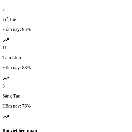
7
Trí Tuệ
Hôm nay: 95%
trending_up
11
Tâm Linh
Hôm nay: 88%
trending_up
3
Sáng Tạo
Hôm nay: 76%
trending_up
Bài viết liên quan