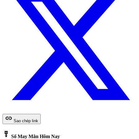
link
Sao chép link
military_tech
Số May Mắn Hôm Nay