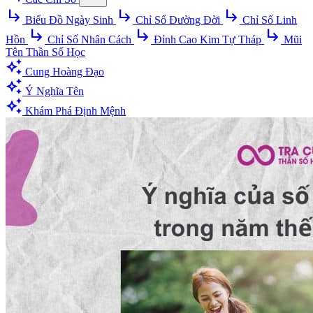
subdirectory_arrow_right
subdirectory_arrow_right
subdirectory_arrow_right
Biểu Đồ Ngày Sinh
Chỉ Số Đường Đời
Chỉ Số Linh
subdirectory_arrow_right
subdirectory_arrow_right
subdirectory_arrow_right
Hồn
Chỉ Số Nhân Cách
Đỉnh Cao Kim Tự Tháp
Mũi
Tên Thần Số Học
auto_awesome
Cung Hoàng Đạo
auto_awesome
Ý Nghĩa Tên
auto_awesome
Khám Phá Định Mệnh