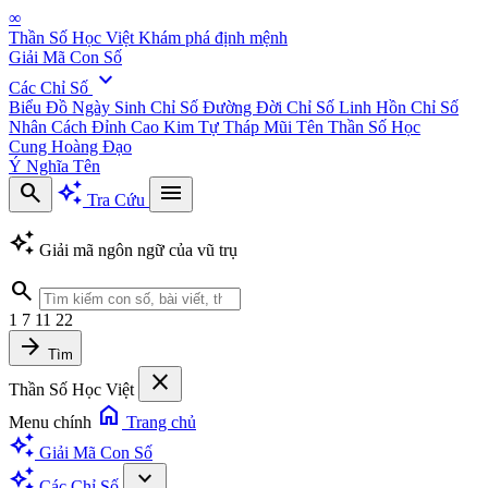
∞
Thần Số Học Việt
Khám phá định mệnh
Giải Mã Con Số
expand_more
Các Chỉ Số
Biểu Đồ Ngày Sinh
Chỉ Số Đường Đời
Chỉ Số Linh Hồn
Chỉ Số
Nhân Cách
Đỉnh Cao Kim Tự Tháp
Mũi Tên Thần Số Học
Cung Hoàng Đạo
Ý Nghĩa Tên
search
auto_awesome
menu
Tra Cứu
auto_awesome
Giải mã ngôn ngữ của vũ trụ
search
1
7
11
22
arrow_forward
Tìm
close
Thần Số Học Việt
home
Menu chính
Trang chủ
auto_awesome
Giải Mã Con Số
auto_awesome
expand_more
Các Chỉ Số