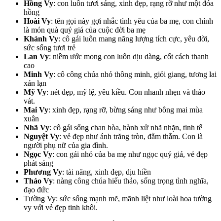
Hồng Vy
: con luôn tươi sáng, xinh đẹp, rạng rỡ như một đóa
hồng
Hoài Vy
: tên gọi này gợi nhắc tình yêu của ba mẹ, con chính
là món quà quý giá của cuộc đời ba mẹ
Khánh Vy
: cô gái luôn mang năng lượng tích cực, yêu đời,
sức sống tươi trẻ
Lan Vy
: niềm ước mong con luôn dịu dàng, cốt cách thanh
cao
Minh Vy
: cô công chúa nhỏ thông minh, giỏi giang, tương lai
xán lạn
Mỹ Vy
: nét đẹp, mỹ lệ, yêu kiều. Con nhanh nhẹn và tháo
vát.
Mai Vy
: xinh đẹp, rạng rỡ, bừng sáng như bông mai mùa
xuân
Nhã Vy
: cô gái sống chan hòa, hành xử nhã nhặn, tinh tế
Nguyệt Vy
: vẻ đẹp như ánh trăng tròn, đằm thắm. Con là
người phụ nữ của gia đình.
Ngọc Vy
: con gái nhỏ của ba mẹ như ngọc quý giá, vẻ đẹp
phát sáng
Phương Vy
: tài năng, xinh đẹp, dịu hiền
Thảo Vy
: nàng công chúa hiếu thảo, sống trọng tình nghĩa,
đạo đức
Tường Vy: sức sống mạnh mẽ, mãnh liệt như loài hoa tường
vy với vẻ đẹp tinh khôi.