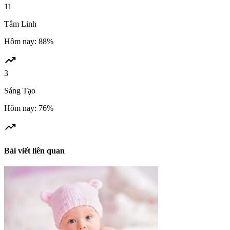
11
Tâm Linh
Hôm nay: 88%
trending_up
3
Sáng Tạo
Hôm nay: 76%
trending_up
Bài viết liên quan