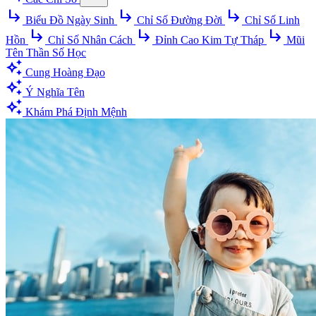
subdirectory_arrow_right
subdirectory_arrow_right
subdirectory_arrow_right
Biểu Đồ Ngày Sinh
Chỉ Số Đường Đời
Chỉ Số Linh
subdirectory_arrow_right
subdirectory_arrow_right
subdirectory_arrow_right
Hồn
Chỉ Số Nhân Cách
Đỉnh Cao Kim Tự Tháp
Mũi
Tên Thần Số Học
auto_awesome
Cung Hoàng Đạo
auto_awesome
Ý Nghĩa Tên
auto_awesome
Khám Phá Định Mệnh