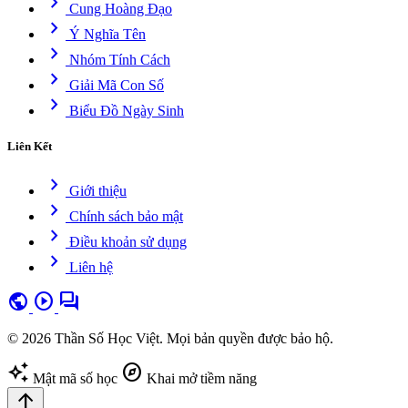
chevron_right
Cung Hoàng Đạo
chevron_right
Ý Nghĩa Tên
chevron_right
Nhóm Tính Cách
chevron_right
Giải Mã Con Số
chevron_right
Biểu Đồ Ngày Sinh
Liên Kết
chevron_right
Giới thiệu
chevron_right
Chính sách bảo mật
chevron_right
Điều khoản sử dụng
chevron_right
Liên hệ
public
play_circle
forum
© 2026 Thần Số Học Việt. Mọi bản quyền được bảo hộ.
auto_awesome
explore
Mật mã số học
Khai mở tiềm năng
arrow_upward