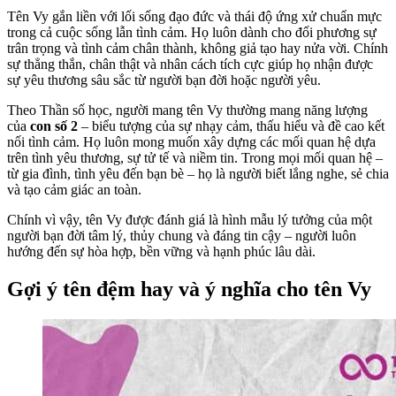
Tên Vy gắn liền với lối sống đạo đức và thái độ ứng xử chuẩn mực
trong cả cuộc sống lẫn tình cảm. Họ luôn dành cho đối phương sự
trân trọng và tình cảm chân thành, không giả tạo hay nửa vời. Chính
sự thẳng thắn, chân thật và nhân cách tích cực giúp họ nhận được
sự yêu thương sâu sắc từ người bạn đời hoặc người yêu.
Theo Thần số học, người mang tên Vy thường mang năng lượng
của
con số 2
– biểu tượng của sự nhạy cảm, thấu hiểu và đề cao kết
nối tình cảm. Họ luôn mong muốn xây dựng các mối quan hệ dựa
trên tình yêu thương, sự tử tế và niềm tin. Trong mọi mối quan hệ –
từ gia đình, tình yêu đến bạn bè – họ là người biết lắng nghe, sẻ chia
và tạo cảm giác an toàn.
Chính vì vậy, tên Vy được đánh giá là hình mẫu lý tưởng của một
người bạn đời tâm lý, thủy chung và đáng tin cậy – người luôn
hướng đến sự hòa hợp, bền vững và hạnh phúc lâu dài.
Gợi ý tên đệm hay và ý nghĩa cho tên Vy