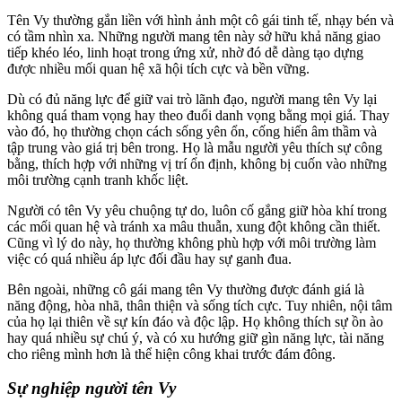
Tên Vy thường gắn liền với hình ảnh một cô gái tinh tế, nhạy bén và
có tầm nhìn xa. Những người mang tên này sở hữu khả năng giao
tiếp khéo léo, linh hoạt trong ứng xử, nhờ đó dễ dàng tạo dựng
được nhiều mối quan hệ xã hội tích cực và bền vững.
Dù có đủ năng lực để giữ vai trò lãnh đạo, người mang tên Vy lại
không quá tham vọng hay theo đuổi danh vọng bằng mọi giá. Thay
vào đó, họ thường chọn cách sống yên ổn, cống hiến âm thầm và
tập trung vào giá trị bên trong. Họ là mẫu người yêu thích sự công
bằng, thích hợp với những vị trí ổn định, không bị cuốn vào những
môi trường cạnh tranh khốc liệt.
Người có tên Vy yêu chuộng tự do, luôn cố gắng giữ hòa khí trong
các mối quan hệ và tránh xa mâu thuẫn, xung đột không cần thiết.
Cũng vì lý do này, họ thường không phù hợp với môi trường làm
việc có quá nhiều áp lực đối đầu hay sự ganh đua.
Bên ngoài, những cô gái mang tên Vy thường được đánh giá là
năng động, hòa nhã, thân thiện và sống tích cực. Tuy nhiên, nội tâm
của họ lại thiên về sự kín đáo và độc lập. Họ không thích sự ồn ào
hay quá nhiều sự chú ý, và có xu hướng giữ gìn năng lực, tài năng
cho riêng mình hơn là thể hiện công khai trước đám đông.
Sự nghiệp người tên Vy