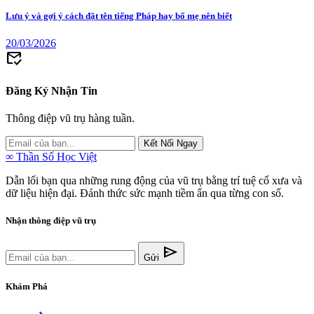
Lưu ý và gợi ý cách đặt tên tiếng Pháp hay bố mẹ nên biết
20/03/2026
mark_email_read
Đăng Ký Nhận Tin
Thông điệp vũ trụ hàng tuần.
Kết Nối Ngay
∞
Thần Số Học Việt
Dẫn lối bạn qua những rung động của vũ trụ bằng trí tuệ cổ xưa và
dữ liệu hiện đại. Đánh thức sức mạnh tiềm ẩn qua từng con số.
Nhận thông điệp vũ trụ
send
Gửi
Khám Phá