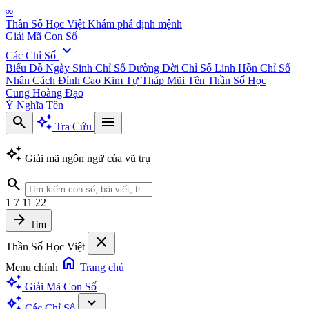
∞
Thần Số Học Việt
Khám phá định mệnh
Giải Mã Con Số
expand_more
Các Chỉ Số
Biểu Đồ Ngày Sinh
Chỉ Số Đường Đời
Chỉ Số Linh Hồn
Chỉ Số
Nhân Cách
Đỉnh Cao Kim Tự Tháp
Mũi Tên Thần Số Học
Cung Hoàng Đạo
Ý Nghĩa Tên
search
auto_awesome
menu
Tra Cứu
auto_awesome
Giải mã ngôn ngữ của vũ trụ
search
1
7
11
22
arrow_forward
Tìm
close
Thần Số Học Việt
home
Menu chính
Trang chủ
auto_awesome
Giải Mã Con Số
auto_awesome
expand_more
Các Chỉ Số