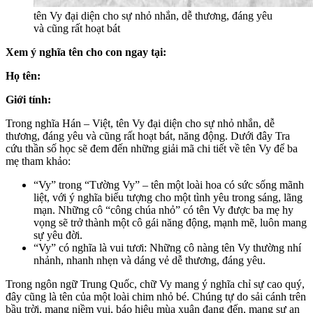
tên Vy đại diện cho sự nhỏ nhắn, dễ thương, đáng yêu
và cũng rất hoạt bát
Xem ý nghĩa tên cho con ngay tại:
Họ tên:
Giới tính:
Trong nghĩa Hán – Việt, tên Vy đại diện cho sự nhỏ nhắn, dễ
thương, đáng yêu và cũng rất hoạt bát, năng động. Dưới đây Tra
cứu thần số học sẽ đem đến những giải mã chi tiết về tên Vy để ba
mẹ tham khảo:
“Vy” trong “Tường Vy” – tên một loài hoa có sức sống mãnh
liệt, với ý nghĩa biểu tượng cho một tình yêu trong sáng, lãng
mạn. Những cô “công chúa nhỏ” có tên Vy được ba mẹ hy
vọng sẽ trở thành một cô gái năng động, mạnh mẽ, luôn mang
sự yêu đời.
“Vy” có nghĩa là vui tươi: Những cô nàng tên Vy thường nhí
nhảnh, nhanh nhẹn và dáng vẻ dễ thương, đáng yêu.
Trong ngôn ngữ Trung Quốc, chữ Vy mang ý nghĩa chỉ sự cao quý,
đây cũng là tên của một loài chim nhỏ bé. Chúng tự do sải cánh trên
bầu trời, mang niềm vui, báo hiệu mùa xuân đang đến, mang sự an