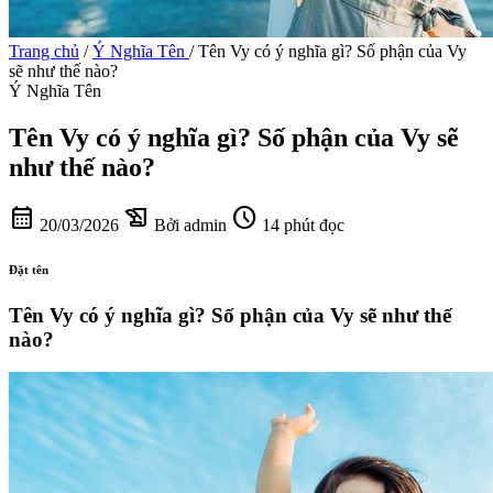
Trang chủ
/
Ý Nghĩa Tên
/
Tên Vy có ý nghĩa gì? Số phận của Vy
sẽ như thế nào?
Ý Nghĩa Tên
Tên Vy có ý nghĩa gì? Số phận của Vy sẽ
như thế nào?
calendar_month
history_edu
schedule
20/03/2026
Bởi admin
14 phút đọc
Đặt tên
Tên Vy có ý nghĩa gì? Số phận của Vy sẽ như thế
nào?