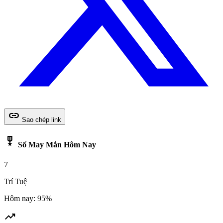
link
Sao chép link
military_tech
Số May Mắn Hôm Nay
7
Trí Tuệ
Hôm nay: 95%
trending_up