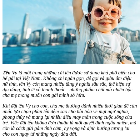
Tên Vy
là một trong những cái tên được sử dụng khá phổ biến cho
bé gái tại Việt Nam. Không chỉ ngắn gọn, dễ gọi và giàu âm điệu
nữ tính, tên Vy còn mang nhiều tầng ý nghĩa sâu sắc, thể hiện sự
dịu dàng, tinh tế và thanh thoát – những phẩm chất mà nhiều bậc
cha mẹ mong muốn con gái mình sở hữu.
Khi đặt tên Vy cho con, cha mẹ thường dành nhiều thời gian để cân
nhắc lựa chọn phần tên đệm sao cho hài hòa về mặt ngữ nghĩa,
phong thủy và mang lại nhiều điều may mắn trong cuộc sống của
trẻ. Việc đặt tên không đơn thuần là một quyết định ngẫu nhiên, mà
còn là cách gửi gắm tình cảm, hy vọng và định hướng tương lai
cho con ngay từ những ngày đầu đời.