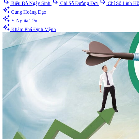
subdirectory_arrow_right
subdirectory_arrow_right
subdirectory_arrow_right
Biểu Đồ Ngày Sinh
Chỉ Số Đường Đời
Chỉ Số Linh H
auto_awesome
Cung Hoàng Đạo
auto_awesome
Ý Nghĩa Tên
auto_awesome
Khám Phá Định Mệnh