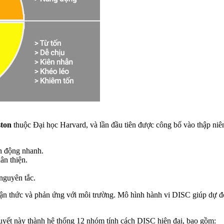
ston
thuộc Đại học Harvard, và lần đầu tiên được công bố vào thập ni
nh động nhanh.
ân thiện.
 nguyên tắc.
n thức và phản ứng với môi trường. Mô hình hành vi DISC giúp dự đoán
huyết này thành hệ thống 12 nhóm tính cách DISC hiện đại, bao gồm: