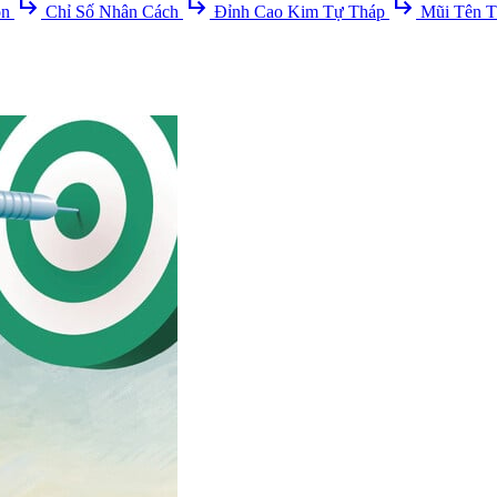
subdirectory_arrow_right
subdirectory_arrow_right
subdirectory_arrow_right
ồn
Chỉ Số Nhân Cách
Đỉnh Cao Kim Tự Tháp
Mũi Tên T