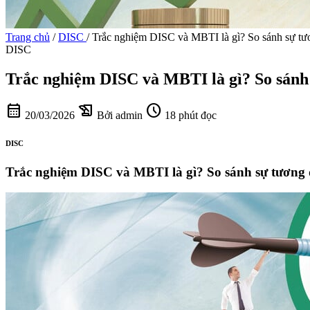
Trang chủ
/
DISC
/
Trắc nghiệm DISC và MBTI là gì? So sánh sự tư
DISC
Trắc nghiệm DISC và MBTI là gì? So sánh
calendar_month
history_edu
schedule
20/03/2026
Bởi admin
18 phút đọc
DISC
Trắc nghiệm DISC và MBTI là gì? So sánh sự tương