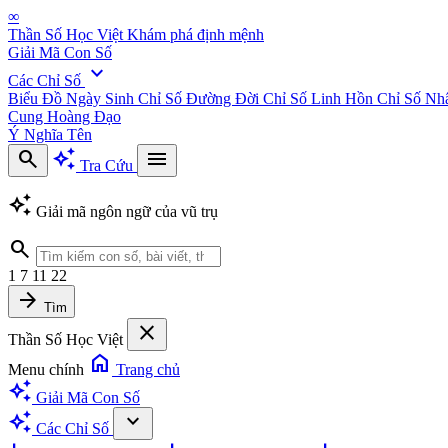
∞
Thần Số Học Việt
Khám phá định mệnh
Giải Mã Con Số
expand_more
Các Chỉ Số
Biểu Đồ Ngày Sinh
Chỉ Số Đường Đời
Chỉ Số Linh Hồn
Chỉ Số Nh
Cung Hoàng Đạo
Ý Nghĩa Tên
search
auto_awesome
menu
Tra Cứu
auto_awesome
Giải mã ngôn ngữ của vũ trụ
search
1
7
11
22
arrow_forward
Tìm
close
Thần Số Học Việt
home
Menu chính
Trang chủ
auto_awesome
Giải Mã Con Số
auto_awesome
expand_more
Các Chỉ Số