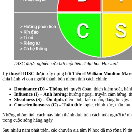
DISC được nghiên cứu bởi một tiến sĩ đại học Harvard
Lý thuyết DISC
được xây dựng bởi
Tiến sĩ William Moulton Mar
chia hành vi con người thành bốn nhóm tính cách chính:
Dominance (D) – Thống trị
: quyết đoán, thích kiểm soát, hà
Influence (I) – Ảnh hưởng
: hướng ngoại, truyền cảm hứng, th
Steadiness (S) – Ổn định
: điềm tĩnh, kiên nhẫn, đáng tin cậy.
Conscientiousness (C) – Tuân thủ
: logic, chính xác, tuân thủ
Những nhóm tính cách này hình thành dựa trên cách một người tự nhậ
trong cuộc sống hằng ngày.
Sau nhiều năm phát triển, các chuyên gia tâm lý học đã mở rộng lý t