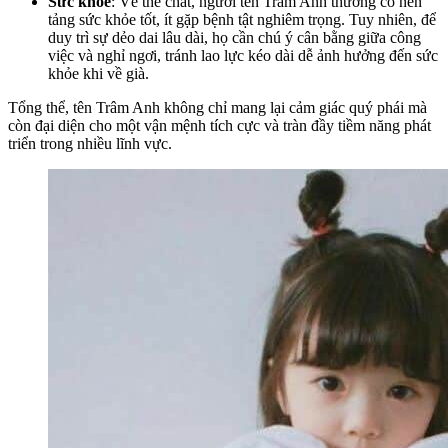
Sức khỏe
: Về thể chất, người tên Trâm Anh thường có nền
tảng sức khỏe tốt, ít gặp bệnh tật nghiêm trọng. Tuy nhiên, để
duy trì sự dẻo dai lâu dài, họ cần chú ý cân bằng giữa công
việc và nghỉ ngơi, tránh lao lực kéo dài dễ ảnh hưởng đến sức
khỏe khi về già.
Tổng thể, tên Trâm Anh không chỉ mang lại cảm giác quý phái mà
còn đại diện cho một vận mệnh tích cực và tràn đầy tiềm năng phát
triển trong nhiều lĩnh vực.