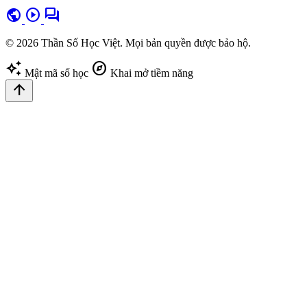
public
play_circle
forum
© 2026 Thần Số Học Việt. Mọi bản quyền được bảo hộ.
auto_awesome
explore
Mật mã số học
Khai mở tiềm năng
arrow_upward