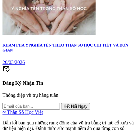
KHÁM PHÁ Ý NGHĨA TÊN THEO THẦN SỐ HỌC CHI TIẾT VÀ ĐƠN
GIẢN
20/03/2026
mark_email_read
Đăng Ký Nhận Tin
Thông điệp vũ trụ hàng tuần.
Kết Nối Ngay
∞
Thần Số Học Việt
Dẫn lối bạn qua những rung động của vũ trụ bằng trí tuệ cổ xưa và
dữ liệu hiện đại. Đánh thức sức mạnh tiềm ẩn qua từng con số.