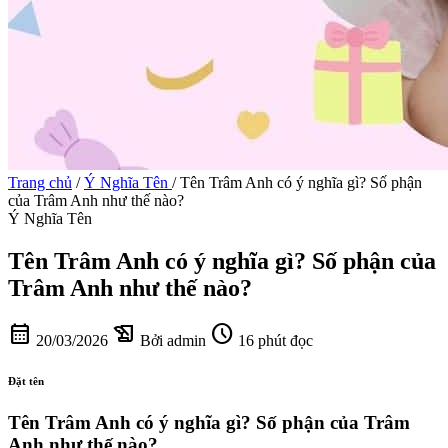
Trang chủ
/
Ý Nghĩa Tên
/
Tên Trâm Anh có ý nghĩa gì? Số phận
của Trâm Anh như thế nào?
Ý Nghĩa Tên
Tên Trâm Anh có ý nghĩa gì? Số phận của
Trâm Anh như thế nào?
calendar_month
history_edu
schedule
20/03/2026
Bởi admin
16 phút đọc
Đặt tên
Tên Trâm Anh có ý nghĩa gì? Số phận của Trâm
Anh như thế nào?