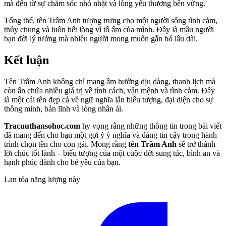
mà đến từ sự chăm sóc nhỏ nhặt và lòng yêu thương bền vững.
Tổng thể, tên Trâm Anh tượng trưng cho một người sống tình cảm,
thủy chung và luôn hết lòng vì tổ ấm của mình. Đây là mẫu người
bạn đời lý tưởng mà nhiều người mong muốn gắn bó lâu dài.
Kết luận
Tên Trâm Anh không chỉ mang âm hưởng dịu dàng, thanh lịch mà
còn ẩn chứa nhiều giá trị về tính cách, vận mệnh và tình cảm. Đây
là một cái tên đẹp cả về ngữ nghĩa lẫn biểu tượng, đại diện cho sự
thông minh, bản lĩnh và lòng nhân ái.
Tracuuthansohoc.com
hy vọng rằng những thông tin trong bài viết
đã mang đến cho bạn một gợi ý ý nghĩa và đáng tin cậy trong hành
trình chọn tên cho con gái. Mong rằng
tên Trâm Anh
sẽ trở thành
lời chúc tốt lành – biểu tượng của một cuộc đời sung túc, bình an và
hạnh phúc dành cho bé yêu của bạn.
Lan tỏa năng lượng này