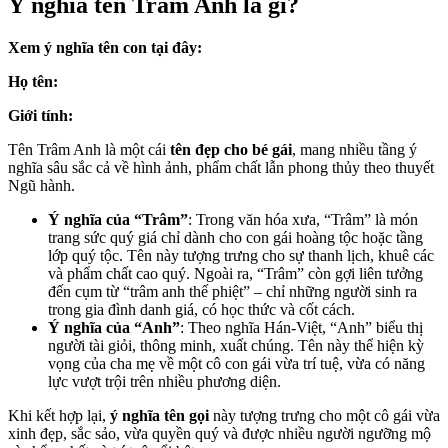
Ý nghĩa tên Trâm Anh là gì?
Xem ý nghĩa tên con tại đây:
Họ tên:
Giới tính:
Tên Trâm Anh là một cái
tên đẹp cho bé gái
, mang nhiều tầng ý
nghĩa sâu sắc cả về hình ảnh, phẩm chất lẫn phong thủy theo thuyết
Ngũ hành.
Ý nghĩa của “Trâm”
: Trong văn hóa xưa, “Trâm” là món
trang sức quý giá chỉ dành cho con gái hoàng tộc hoặc tầng
lớp quý tộc. Tên này tượng trưng cho sự thanh lịch, khuê các
và phẩm chất cao quý. Ngoài ra, “Trâm” còn gợi liên tưởng
đến cụm từ “trâm anh thế phiệt” – chỉ những người sinh ra
trong gia đình danh giá, có học thức và cốt cách.
Ý nghĩa của “Anh”
: Theo nghĩa Hán-Việt, “Anh” biểu thị
người tài giỏi, thông minh, xuất chúng. Tên này thể hiện kỳ
vọng của cha mẹ về một cô con gái vừa trí tuệ, vừa có năng
lực vượt trội trên nhiều phương diện.
Khi kết hợp lại,
ý nghĩa tên gọi
này tượng trưng cho một cô gái vừa
xinh đẹp, sắc sảo, vừa quyền quý và được nhiều người ngưỡng mộ