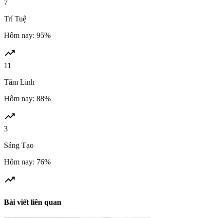
7
Trí Tuệ
Hôm nay: 95%
trending_up
11
Tâm Linh
Hôm nay: 88%
trending_up
3
Sáng Tạo
Hôm nay: 76%
trending_up
Bài viết liên quan