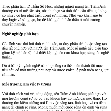
Theo phân tích từ Thần Số Học, những người mang tên Trâm Anh
thường có trí tuệ sắc sảo, nhanh nhẹn và tinh thần cầu tiến, giúp họ
có nhiều cơ hội phát triển trong sự nghiệp. Nhờ vào khả năng tư
duy logic và sáng tạo, họ dễ khẳng định bản thân ở môi trường
chuyên nghiệp.
Nghề nghiệp phù hợp
Các lĩnh vực đòi hỏi tính chính xác, tư duy phân tích hoặc sáng tạo
đều rất phù hợp với người tên Trâm Anh. Một số nghề tiêu biểu bao
gồm: kỹ sư, bác sĩ, nhà thiết kế, nghiên cứu khoa học, sáng tác nghệ
thuật…
Dù ở bất kỳ ngành nghề nào, họ cũng có thể hoàn thành tốt mục
tiêu nếu có môi trường phù hợp và được khích lệ phát triển năng lực
cá nhân.
Môi trường làm việc lý tưởng
Với tính cách vui vẻ, năng động, tên Trâm Anh không phù hợp với
môi trường công sở gò bó, rập khuôn hay có mức đãi ngộ thấp. Họ
thường tìm kiếm những nơi làm việc sáng tạo, linh hoạt và có tiềm
năng tài chính rõ ràng. Mong muốn một cuộc sống ổn định và sung