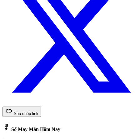
link
Sao chép link
military_tech
Số May Mắn Hôm Nay