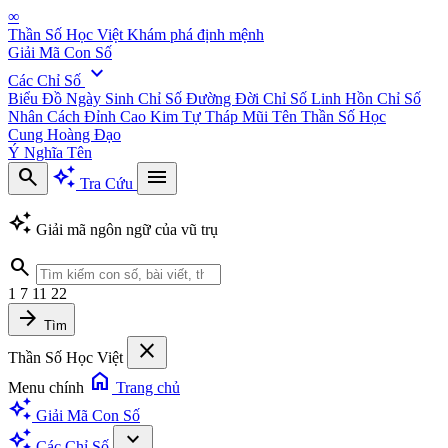
∞
Thần Số Học Việt
Khám phá định mệnh
Giải Mã Con Số
expand_more
Các Chỉ Số
Biểu Đồ Ngày Sinh
Chỉ Số Đường Đời
Chỉ Số Linh Hồn
Chỉ Số
Nhân Cách
Đỉnh Cao Kim Tự Tháp
Mũi Tên Thần Số Học
Cung Hoàng Đạo
Ý Nghĩa Tên
search
auto_awesome
menu
Tra Cứu
auto_awesome
Giải mã ngôn ngữ của vũ trụ
search
1
7
11
22
arrow_forward
Tìm
close
Thần Số Học Việt
home
Menu chính
Trang chủ
auto_awesome
Giải Mã Con Số
auto_awesome
expand_more
Các Chỉ Số