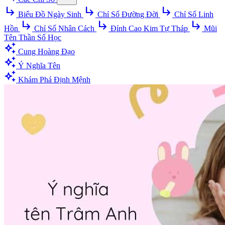
subdirectory_arrow_right
subdirectory_arrow_right
subdirectory_arrow_right
Biểu Đồ Ngày Sinh
Chỉ Số Đường Đời
Chỉ Số Linh
subdirectory_arrow_right
subdirectory_arrow_right
subdirectory_arrow_right
Hồn
Chỉ Số Nhân Cách
Đỉnh Cao Kim Tự Tháp
Mũi
Tên Thần Số Học
auto_awesome
Cung Hoàng Đạo
auto_awesome
Ý Nghĩa Tên
auto_awesome
Khám Phá Định Mệnh