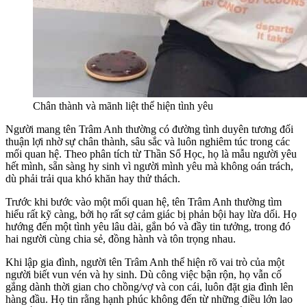
Chân thành và mãnh liệt thể hiện tình yêu
Người mang tên Trâm Anh thường có đường tình duyên tương đối
thuận lợi nhờ sự chân thành, sâu sắc và luôn nghiêm túc trong các
mối quan hệ. Theo phân tích từ Thần Số Học, họ là mẫu người yêu
hết mình, sẵn sàng hy sinh vì người mình yêu mà không oán trách,
dù phải trải qua khó khăn hay thử thách.
Trước khi bước vào một mối quan hệ, tên Trâm Anh thường tìm
hiểu rất kỹ càng, bởi họ rất sợ cảm giác bị phản bội hay lừa dối. Họ
hướng đến một tình yêu lâu dài, gắn bó và đầy tin tưởng, trong đó
hai người cùng chia sẻ, đồng hành và tôn trọng nhau.
Khi lập gia đình, người tên Trâm Anh thể hiện rõ vai trò của một
người biết vun vén và hy sinh. Dù công việc bận rộn, họ vẫn cố
gắng dành thời gian cho chồng/vợ và con cái, luôn đặt gia đình lên
hàng đầu. Họ tin rằng hạnh phúc không đến từ những điều lớn lao