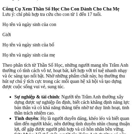
Công Cụ Xem Thần Số Học Cho Con Dành Cho Cha Mẹ
Lưu ý: chỉ phù hợp tra cứu cho con từ 1 đến 17 tuổi.
Họ tên và ngày sinh của con
Giới
Họ tên và ngày sinh của bố
Họ tên và ngày sinh của mẹ
Theo phân tích từ Thần Số Học, những người mang tên Trâm Anh
thường có tính cách vô tư, hoạt bát, kết hợp với trí tuệ nhanh nhạy
và óc sáng tạo nổi bật. Nhờ những phẩm chất này, họ thường thu
hút sự chú ý tích cực trong các mối quan hệ xã hội và tạo dựng
được cuộc sống vui vẻ, sung túc.
Sự nghiệp & tài chính
: Người tên Trâm Anh thường xây
dựng được sự nghiệp ổn định, biết cách khẳng định năng lực
bản thân và có khả năng thăng tiến nhờ tư duy linh hoạt, tinh
thần trách nhiệm cao.
Tình duyên
: Họ là người duyên dáng, khéo léo và biết quan
tâm đến người khác, nên đường tình duyên nhìn chung thuận
lợi, dễ gặp được người phù hợp và có hôn nhân bền vững.