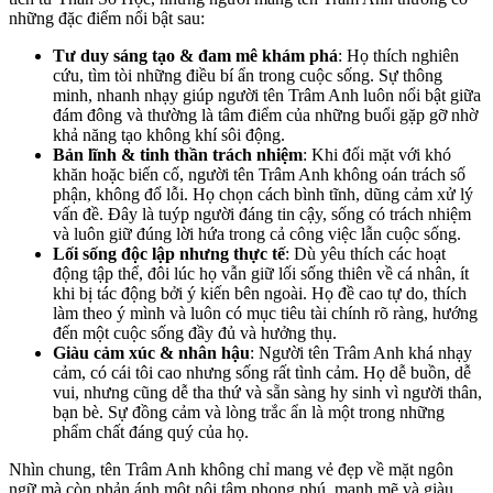
những đặc điểm nổi bật sau:
Tư duy sáng tạo & đam mê khám phá
: Họ thích nghiên
cứu, tìm tòi những điều bí ẩn trong cuộc sống. Sự thông
minh, nhanh nhạy giúp người tên Trâm Anh luôn nổi bật giữa
đám đông và thường là tâm điểm của những buổi gặp gỡ nhờ
khả năng tạo không khí sôi động.
Bản lĩnh & tinh thần trách nhiệm
: Khi đối mặt với khó
khăn hoặc biến cố, người tên Trâm Anh không oán trách số
phận, không đổ lỗi. Họ chọn cách bình tĩnh, dũng cảm xử lý
vấn đề. Đây là tuýp người đáng tin cậy, sống có trách nhiệm
và luôn giữ đúng lời hứa trong cả công việc lẫn cuộc sống.
Lối sống độc lập nhưng thực tế
: Dù yêu thích các hoạt
động tập thể, đôi lúc họ vẫn giữ lối sống thiên về cá nhân, ít
khi bị tác động bởi ý kiến bên ngoài. Họ đề cao tự do, thích
làm theo ý mình và luôn có mục tiêu tài chính rõ ràng, hướng
đến một cuộc sống đầy đủ và hưởng thụ.
Giàu cảm xúc & nhân hậu
: Người tên Trâm Anh khá nhạy
cảm, có cái tôi cao nhưng sống rất tình cảm. Họ dễ buồn, dễ
vui, nhưng cũng dễ tha thứ và sẵn sàng hy sinh vì người thân,
bạn bè. Sự đồng cảm và lòng trắc ẩn là một trong những
phẩm chất đáng quý của họ.
Nhìn chung, tên Trâm Anh không chỉ mang vẻ đẹp về mặt ngôn
ngữ mà còn phản ánh một nội tâm phong phú, mạnh mẽ và giàu