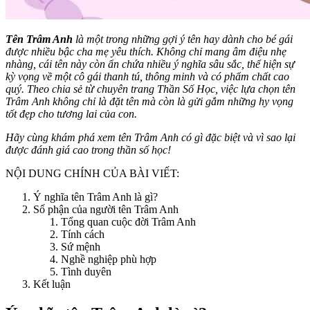
Tên Trâm Anh
là một trong những gợi ý tên hay dành cho bé gái
được nhiều bậc cha mẹ yêu thích. Không chỉ mang âm điệu nhẹ
nhàng, cái tên này còn ẩn chứa nhiều ý nghĩa sâu sắc, thể hiện sự
kỳ vọng về một cô gái thanh tú, thông minh và có phẩm chất cao
quý. Theo chia sẻ từ chuyên trang Thần Số Học, việc lựa chọn tên
Trâm Anh không chỉ là đặt tên mà còn là gửi gắm những hy vọng
tốt đẹp cho tương lai của con.
Hãy cùng khám phá xem tên Trâm Anh có gì đặc biệt và vì sao lại
được đánh giá cao trong thần số học!
NỘI DUNG CHÍNH CỦA BÀI VIẾT:
Ý nghĩa tên Trâm Anh là gì?
Số phận của người tên Trâm Anh
Tổng quan cuộc đời Trâm Anh
Tính cách
Sứ mệnh
Nghề nghiệp phù hợp
Tình duyên
Kết luận