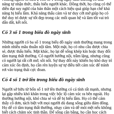
năng tự nhận thức, thấu hiểu người khác. Đồng thời, họ cũng có thể
diễn đạt suy nghĩ của bản thân một cách hiệu quả giúp hạn chế khả
năng bị hiểu lầm. Khả năng thấu cảm và tư duy cởi mở giúp họ có
thể duy trì được sự tốt đẹp trong các mối quan hệ và làm tốt vai trò
dẫn dắt, kết nối.
Có 3 số 1 trong biểu đồ ngày sinh
Những người có ba số 1 trong biểu đồ ngày sinh thường mang trong
mình nhiều mâu thuẫn nội tâm. Một mặt, họ có nhu cầu được chia
sẻ, được thấu hiểu. Mặt khác, họ lại dễ sống khép kín hoặc thay đổi
tâm trạng thất thường. Có người hướng nội, trầm lặng, nhưng cũng
có người lại rất cởi mở, sôi nổi. Sự thay đổi này khiến họ khó duy trì
cảm xúc ổn định, họ cần rèn luyện sự tự điều tiết cảm xúc để tránh
rơi vào trạng thái cực đoan.
Có 4 số 1 trở lên trong biểu đồ ngày sinh
Người sở hữu từ bốn số 1 trở lên thường có cá tính rất mạnh, nhưng
lại gặp nhiều khó khăn trong việc bộc lộ cảm xúc ra bên ngoài. Họ
thường hướng nội, khó chia sẻ và dễ bị hiểu lầm. Họ có thể cảm
thấy cô đơn, tách biệt với mọi người dù đang sống giữa đám đông.
Họ dễ có tâm trạng thất thường, nhạy cảm và dễ mỏi mệt nếu không
biết cách chăm sóc tinh thần. Để sống cân bằng, họ cần học cách