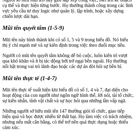
cụ thể và thực hiện từng bước. Họ thường thành công trong các lĩnh
vực yêu cầu tư duy logic như quản lý, lập trình, hoặc xây dựng
chiến lược dài hạn.
Mũi tên quyết tâm (1-5-9)
Mũi tên này hình thành khi có số 1, 5 và 9 trong biểu đồ. Nó biểu
thị ý chí mạnh mẽ và sự kiên định trong việc theo đuổi mục tiêu.
Người có mũi tên quyết tâm không dễ bỏ cuộc, luôn kiên trì vượt
qua khó khăn và ít bị tác động bởi trở ngại bên ngoài. Họ thường
nổi bật trong vai trò lãnh đạo hoặc các dự án đòi hỏi sự bền bỉ.
Mũi tên thực tế (1-4-7)
Mũi tên thực tế xuất hiện khi biểu đồ có số 1, 4 và 7, đại diện cho
hoạt động của con người như ngôn ngữ hình thể, lời nói, tài tổ chức,
sự kiên nhẫn, tính vật chất và sự học hỏi qua những lần vấp ngã.
Những người sở hữu mũi tên 147 thường giỏi tổ chức, giao tiếp
hiệu quả và học được nhiều từ thất bại. Họ làm việc có trách nhiệm,
nhưng nếu mất cân bằng, có thể trở nên quá thực dụng hoặc thiếu
cảm xúc.