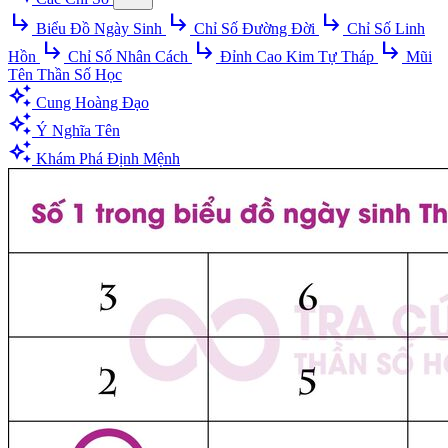
subdirectory_arrow_right
subdirectory_arrow_right
subdirectory_arrow_right
Biểu Đồ Ngày Sinh
Chỉ Số Đường Đời
Chỉ Số Linh
subdirectory_arrow_right
subdirectory_arrow_right
subdirectory_arrow_right
Hồn
Chỉ Số Nhân Cách
Đỉnh Cao Kim Tự Tháp
Mũi
Tên Thần Số Học
auto_awesome
Cung Hoàng Đạo
auto_awesome
Ý Nghĩa Tên
auto_awesome
Khám Phá Định Mệnh