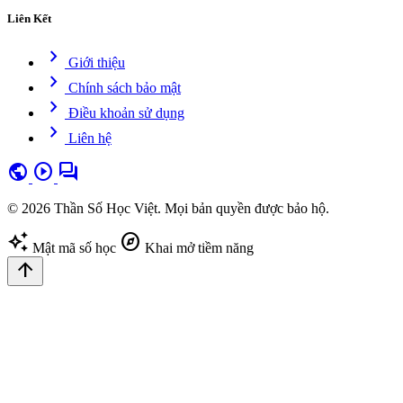
Liên Kết
chevron_right
Giới thiệu
chevron_right
Chính sách bảo mật
chevron_right
Điều khoản sử dụng
chevron_right
Liên hệ
public
play_circle
forum
© 2026 Thần Số Học Việt. Mọi bản quyền được bảo hộ.
auto_awesome
explore
Mật mã số học
Khai mở tiềm năng
arrow_upward