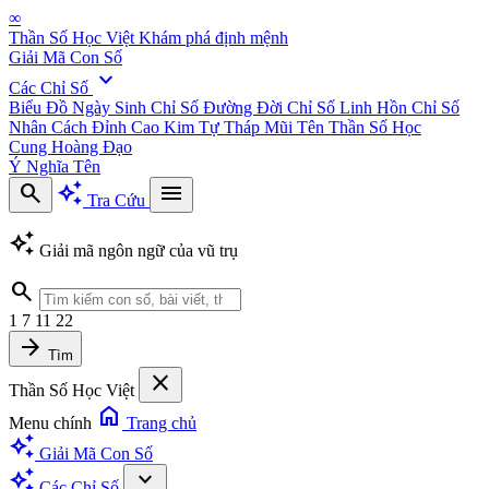
∞
Thần Số Học Việt
Khám phá định mệnh
Giải Mã Con Số
expand_more
Các Chỉ Số
Biểu Đồ Ngày Sinh
Chỉ Số Đường Đời
Chỉ Số Linh Hồn
Chỉ Số
Nhân Cách
Đỉnh Cao Kim Tự Tháp
Mũi Tên Thần Số Học
Cung Hoàng Đạo
Ý Nghĩa Tên
search
auto_awesome
menu
Tra Cứu
auto_awesome
Giải mã ngôn ngữ của vũ trụ
search
1
7
11
22
arrow_forward
Tìm
close
Thần Số Học Việt
home
Menu chính
Trang chủ
auto_awesome
Giải Mã Con Số
auto_awesome
expand_more
Các Chỉ Số