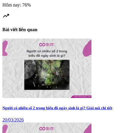
Hôm nay: 76%
trending_up
Bài viết liên quan
Người có nhiều số 2 trong biểu đồ ngày sinh là gì? Giải mã chi tiết
20/03/2026