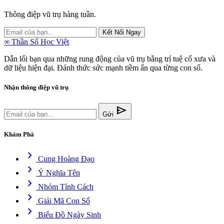
Thông điệp vũ trụ hàng tuần.
Kết Nối Ngay
∞
Thần Số Học Việt
Dẫn lối bạn qua những rung động của vũ trụ bằng trí tuệ cổ xưa và
dữ liệu hiện đại. Đánh thức sức mạnh tiềm ẩn qua từng con số.
Nhận thông điệp vũ trụ
send
Gửi
Khám Phá
chevron_right
Cung Hoàng Đạo
chevron_right
Ý Nghĩa Tên
chevron_right
Nhóm Tính Cách
chevron_right
Giải Mã Con Số
chevron_right
Biểu Đồ Ngày Sinh