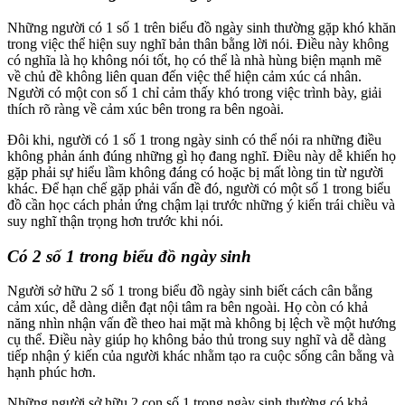
Những người có 1 số 1 trên biểu đồ ngày sinh thường gặp khó khăn
trong việc thể hiện suy nghĩ bản thân bằng lời nói. Điều này không
có nghĩa là họ không nói tốt, họ có thể là nhà hùng biện mạnh mẽ
về chủ đề không liên quan đến việc thể hiện cảm xúc cá nhân.
Người có một con số 1 chỉ cảm thấy khó trong việc trình bày, giải
thích rõ ràng về cảm xúc bên trong ra bên ngoài.
Đôi khi, người có 1 số 1 trong ngày sinh có thể nói ra những điều
không phản ánh đúng những gì họ đang nghĩ. Điều này dễ khiến họ
gặp phải sự hiểu lầm không đáng có hoặc bị mất lòng tin từ người
khác. Để hạn chế gặp phải vấn đề đó, người có một số 1 trong biểu
đồ cần học cách phản ứng chậm lại trước những ý kiến trái chiều và
suy nghĩ thận trọng hơn trước khi nói.
Có 2 số 1 trong biểu đồ ngày sinh
Người sở hữu 2 số 1 trong biểu đồ ngày sinh biết cách cân bằng
cảm xúc, dễ dàng diễn đạt nội tâm ra bên ngoài. Họ còn có khả
năng nhìn nhận vấn đề theo hai mặt mà không bị lệch về một hướng
cụ thể. Điều này giúp họ không bảo thủ trong suy nghĩ và dễ dàng
tiếp nhận ý kiến của người khác nhằm tạo ra cuộc sống cân bằng và
hạnh phúc hơn.
Những người sở hữu 2 con số 1 trong ngày sinh thường có khả