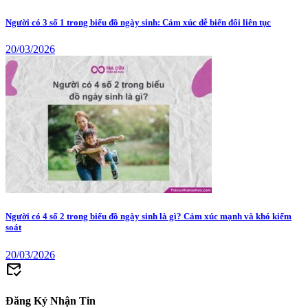
Người có 3 số 1 trong biểu đồ ngày sinh: Cảm xúc dễ biến đổi liên tục
20/03/2026
Người có 4 số 2 trong biểu đồ ngày sinh là gì? Cảm xúc mạnh và khó kiểm
soát
20/03/2026
mark_email_read
Đăng Ký Nhận Tin