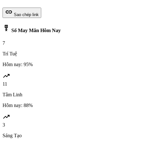
link
Sao chép link
military_tech
Số May Mắn Hôm Nay
7
Trí Tuệ
Hôm nay: 95%
trending_up
11
Tâm Linh
Hôm nay: 88%
trending_up
3
Sáng Tạo